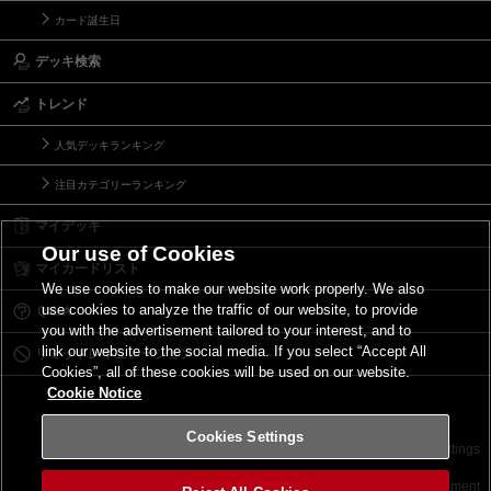
カード誕生日
デッキ検索
トレンド
人気デッキランキング
注目カテゴリーランキング
マイデッキ
Our use of Cookies
マイカードリスト
We use cookies to make our website work properly. We also
use cookies to analyze the traffic of our website, to provide
Ｑ＆Ａ
you with the advertisement tailored to your interest, and to
link our website to the social media. If you select “Accept All
リミットレギュレーション
Cookies”, all of these cookies will be used on our website.
Cookie Notice
Cookies Settings
お問い合わせ
ご利用規約
サイトポリシー
Cookies Settings
©2026 Konami Digital Entertainment