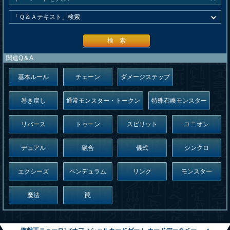
検 索
関連Q＆A
基本ルール
チェーン
ダメージステップ
巻き戻し
通常モンスター・トークン
特殊召喚モンスター
リバース
トゥーン
スピリット
ユニオン
デュアル
融合
儀式
シンクロ
エクシーズ
ペンデュラム
リンク
モンスター
魔法
罠