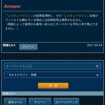
Answer
「
レスキューロイド
」の効果処理時に、その「
レスキューロイド
」自身が
フィールドを離れている場合には効果処理は適用されません。
（戦闘によって破壊され墓地へ送られたモンスターを手札に戻す事はでき
ません。）
関連Q＆A
2017-03-24
チェーン
検 索
関連Q＆A
基本ルール
チェーン
ダメージステップ