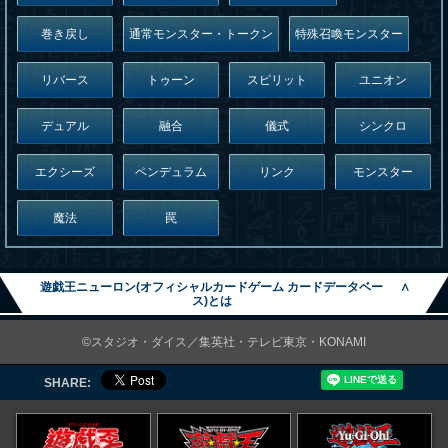
巻き戻し
通常モンスター・トークン
特殊召喚モンスター
リバース
トゥーン
スピリット
ユニオン
デュアル
融合
儀式
シンクロ
エクシーズ
ペンデュラム
リンク
モンスター
魔法
罠
遊戯王ニューロン(オフィシャルカードゲーム カードデータベー
∧
ス)とは
©スタジオ・ダイス／集英社・テレビ東京・KONAMI
SHARE: