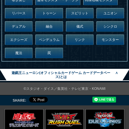
巻き戻し
通常モンスター・トークン
特殊召喚モンスター
リバース
トゥーン
スピリット
ユニオン
デュアル
融合
儀式
シンクロ
エクシーズ
ペンデュラム
リンク
モンスター
魔法
罠
遊戯王ニューロン(オフィシャルカードゲーム カードデータベー
∧
ス)とは
©スタジオ・ダイス／集英社・テレビ東京・KONAMI
SHARE: