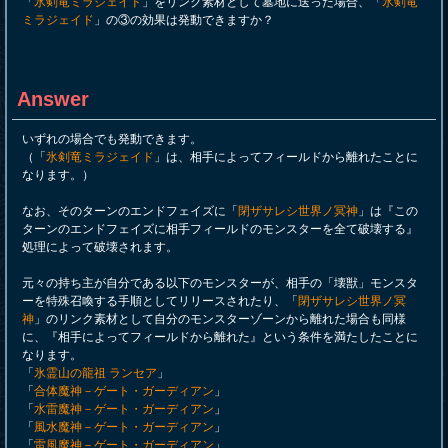
「
氷剣竜ミラジェイド
」をリンク素材として墓地に送った場合、「
氷剣竜
ミラジェイド
」の③の効果は発動できますか？
Answer
いずれの場合でも発動できます。
（「
氷剣竜ミラジェイド
」は、相手によってフィールドから離れたことに
なります。）
なお、そのターンのエンドフェイズに「
閉ザサレシ世界ノ冥神
」は『この
ターンのエンドフェイズに相手フィールドのモンスターを全て破壊する』
処理によって破壊されます。
元々の持ち主が自分である以下のモンスターが、相手の「壊獣」モンスタ
ーを特殊召喚する手順としてリリースされたり、「
閉ザサレシ世界ノ冥
神
」のリンク素材として自分のモンスターゾーンから離れた場合も同様
に、『相手によってフィールドから離れた』という条件を満たしたことに
なります。
「
氷霊山の龍祖 ランセア
」
「
合体魔神－ゲート・ガーディアン
」
「
水雷魔神－ゲート・ガーディアン
」
「
風水魔神－ゲート・ガーディアン
」
「
雷風魔神－ゲート・ガーディアン
」