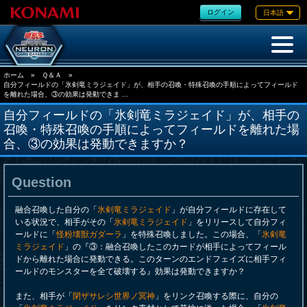
ログイン
日本語
ホーム
»
Ｑ＆Ａ
»
自分フィールドの「氷剣竜ミラジェイド」が、相手の召喚・特殊召喚の手順によってフィールド
を離れた場合、③の効果は発動できま ...
自分フィールドの「氷剣竜ミラジェイド」が、相手の
召喚・特殊召喚の手順によってフィールドを離れた場
合、③の効果は発動できますか？
Question
融合召喚した自分の「
氷剣竜ミラジェイド
」が自分フィールドに存在して
いる状況で、相手がその「
氷剣竜ミラジェイド
」をリリースして自分フィ
ールドに「
怪粉壊獣ガダーラ
」を特殊召喚しました。この場合、「
氷剣竜
ミラジェイド
」の『③：融合召喚したこのカードが相手によってフィール
ドから離れた場合に発動できる。このターンのエンドフェイズに相手フィ
ールドのモンスターを全て破壊する』効果は発動できますか？
また、相手が「
閉ザサレシ世界ノ冥神
」をリンク召喚する際に、自分の