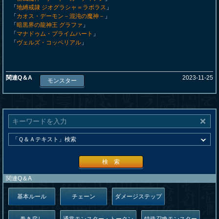
「
地縛戒隷 ジオグラシャ＝ラボラス
」
「
カオス・デーモン－混沌の魔神－
」
「
暗黒界の龍神王 グラファ
」
「
マナドゥム・プライムハート
」
「
ヴェルズ・コッペリアル
」
関連Q＆A
2023-11-25
モンスター
検 索
関連Q＆A
基本ルール
チェーン
ダメージステップ