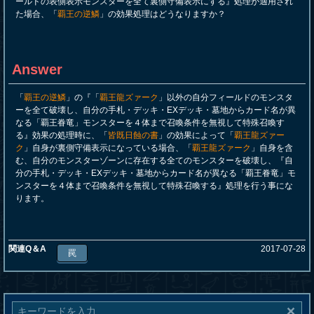
ールドの表側表示モンスターを全て裏側守備表示にする』処理が適用され
た場合、「
覇王の逆鱗
」の効果処理はどうなりますか？
Answer
「
覇王の逆鱗
」の『「
覇王龍ズァーク
」以外の自分フィールドのモンスタ
ーを全て破壊し、自分の手札・デッキ・EXデッキ・墓地からカード名が異
なる「覇王眷竜」モンスターを４体まで召喚条件を無視して特殊召喚す
る』効果の処理時に、「
皆既日蝕の書
」の効果によって「
覇王龍ズァー
ク
」自身が裏側守備表示になっている場合、「
覇王龍ズァーク
」自身を含
む、自分のモンスターゾーンに存在する全てのモンスターを破壊し、『自
分の手札・デッキ・EXデッキ・墓地からカード名が異なる「覇王眷竜」モ
ンスターを４体まで召喚条件を無視して特殊召喚する』処理を行う事にな
ります。
関連Q＆A
2017-07-28
罠