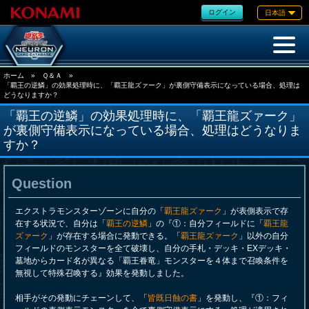
ログイン
日本語
ホーム
»
Ｑ＆Ａ
»
「覇王の逆鱗」の効果処理時に、「覇王龍ズァーク」が裏側守備表示になっている場合、処理は
どうなりますか？
「覇王の逆鱗」の効果処理時に、「覇王龍ズァーク」
が裏側守備表示になっている場合、処理はどうなりま
すか？
Question
エクストラモンスターゾーンに自分の「
覇王龍ズァーク
」が表側表示で存
在する状況で、自分は「
覇王の逆鱗
」の『①：自分フィールドに「
覇王龍
ズァーク
」が存在する場合に発動できる。「
覇王龍ズァーク
」以外の自分
フィールドのモンスターを全て破壊し、自分の手札・デッキ・EXデッキ・
墓地からカード名が異なる「覇王眷竜」モンスターを４体まで召喚条件を
無視して特殊召喚する』効果を発動しました。
相手がその発動にチェーンして、「
皆既日蝕の書
」を発動し、『①：フィ