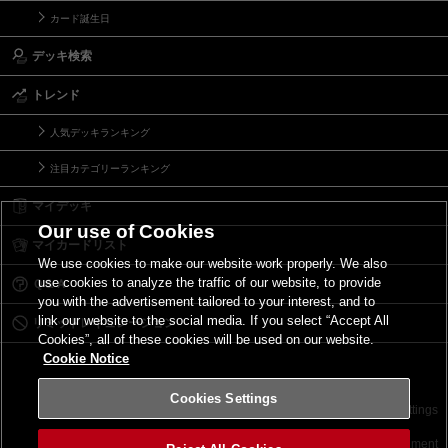
カード誕生日
デッキ検索
トレンド
人気デッキランキング
注目カテゴリーランキング
マイデッキ
Our use of Cookies
マイカードリスト
We use cookies to make our website work properly. We also
use cookies to analyze the traffic of our website, to provide
Ｑ＆Ａ
you with the advertisement tailored to your interest, and to
link our website to the social media. If you select “Accept All
リミットレギュレーション
Cookies”, all of these cookies will be used on our website.
Cookie Notice
Cookies Settings
お問い合わせ
ご利用規約
サイトポリシー
Cookies Settings
©2026 Konami Digital Entertainment