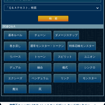
検 索
関連Q＆A
基本ルール
チェーン
ダメージステップ
巻き戻し
通常モンスター・トークン
特殊召喚モンスター
リバース
トゥーン
スピリット
ユニオン
デュアル
融合
儀式
シンクロ
エクシーズ
ペンデュラム
リンク
モンスター
魔法
罠