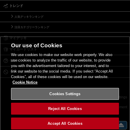
トレンド
人気デッキランキング
注目カテゴリーランキング
マイデッキ
Our use of Cookies
マイカードリスト
We use cookies to make our website work properly. We also
use cookies to analyze the traffic of our website, to provide
Ｑ＆Ａ
you with the advertisement tailored to your interest, and to
link our website to the social media. If you select “Accept All
リミットレギュレーション
Cookies”, all of these cookies will be used on our website.
Cookie Notice
Cookies Settings
お問い合わせ
ご利用規約
サイトポリシー
Cookies Settings
©2026 Konami Digital Entertainment
Reject All Cookies
Accept All Cookies