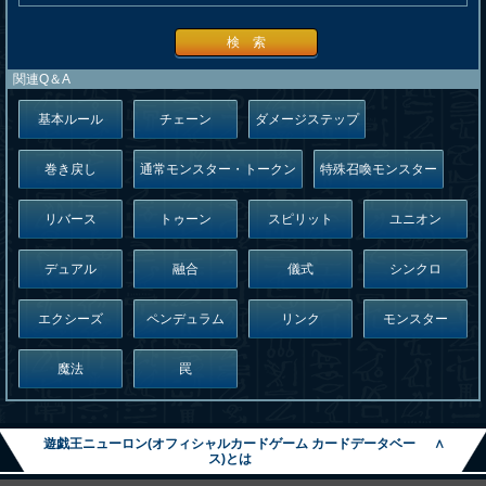
検 索
関連Q＆A
基本ルール
チェーン
ダメージステップ
巻き戻し
通常モンスター・トークン
特殊召喚モンスター
リバース
トゥーン
スピリット
ユニオン
デュアル
融合
儀式
シンクロ
エクシーズ
ペンデュラム
リンク
モンスター
魔法
罠
遊戯王ニューロン(オフィシャルカードゲーム カードデータベー
∧
ス)とは