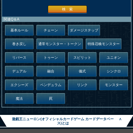
検 索
関連Q＆A
基本ルール
チェーン
ダメージステップ
巻き戻し
通常モンスター・トークン
特殊召喚モンスター
リバース
トゥーン
スピリット
ユニオン
デュアル
融合
儀式
シンクロ
エクシーズ
ペンデュラム
リンク
モンスター
魔法
罠
遊戯王ニューロン(オフィシャルカードゲーム カードデータベー
∧
ス)とは