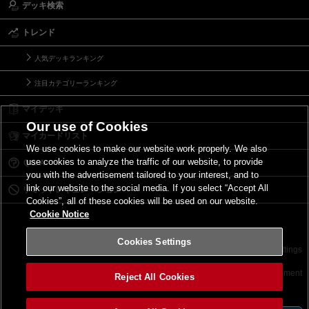
デッキ検索
トレンド
人気デッキランキング
注目カテゴリーランキング
マイデッキ
Our use of Cookies
マイカードリスト
We use cookies to make our website work properly. We also
use cookies to analyze the traffic of our website, to provide
Ｑ＆Ａ
you with the advertisement tailored to your interest, and to
link our website to the social media. If you select “Accept All
リミットレギュレーション
Cookies”, all of these cookies will be used on our website.
Cookie Notice
Cookies Settings
お問い合わせ
ご利用規約
サイトポリシー
Cookies Settings
©2026 Konami Digital Entertainment
Reject All Cookies