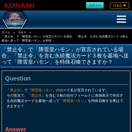
ログイン
日本語
ホーム
»
Ｑ＆Ａ
»
「禁止令」で「降雷皇ハモン」が宣言されている場合、「禁止令」を含む永続魔法カード３枚を
墓地へ送って「降雷皇ハモン」を特殊 ...
「禁止令」で「降雷皇ハモン」が宣言されている場
合、「禁止令」を含む永続魔法カード３枚を墓地へ送
って「降雷皇ハモン」を特殊召喚できますか？
Question
「
禁止令
」で「
降雷皇ハモン
」のカード名が宣言されています。
その状況で、「
禁止令
」を含む３枚の自分フィールドに表側表示で存在す
る永続魔法カードを墓地へ送って「
降雷皇ハモン
」を特殊召喚する事はで
きますか？
Answer