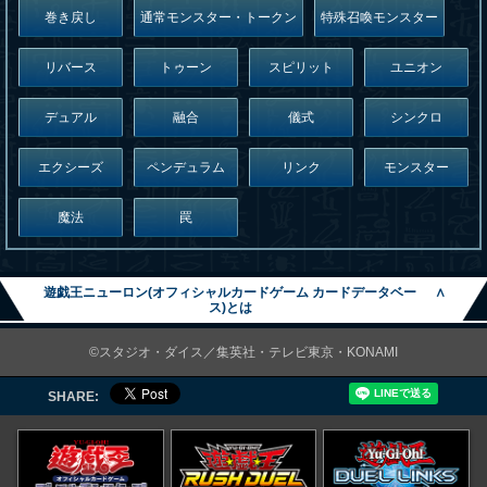
巻き戻し
通常モンスター・トークン
特殊召喚モンスター
リバース
トゥーン
スピリット
ユニオン
デュアル
融合
儀式
シンクロ
エクシーズ
ペンデュラム
リンク
モンスター
魔法
罠
遊戯王ニューロン(オフィシャルカードゲーム カードデータベー
∧
ス)とは
©スタジオ・ダイス／集英社・テレビ東京・KONAMI
SHARE: