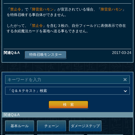
「
禁止令
」で「
降雷皇ハモン
」が宣言されている場合、「
降雷皇ハモン
」
を特殊召喚する事自体ができません。
したがって、「
禁止令
」を含む３枚の、自分フィールドに表側表示で存在
する永続魔法カードを墓地へ送る事もできません。
関連Q＆A
2017-03-24
特殊召喚モンスター
検 索
関連Q＆A
基本ルール
チェーン
ダメージステップ