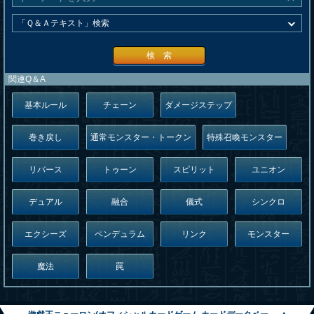
検 索
関連Q＆A
基本ルール
チェーン
ダメージステップ
巻き戻し
通常モンスター・トークン
特殊召喚モンスター
リバース
トゥーン
スピリット
ユニオン
デュアル
融合
儀式
シンクロ
エクシーズ
ペンデュラム
リンク
モンスター
魔法
罠