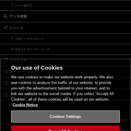
カード誕生日
デッキ検索
トレンド
人気デッキランキング
注目カテゴリーランキング
マイデッキ
Our use of Cookies
マイカードリスト
We use cookies to make our website work properly. We also
use cookies to analyze the traffic of our website, to provide
Ｑ＆Ａ
you with the advertisement tailored to your interest, and to
link our website to the social media. If you select “Accept All
リミットレギュレーション
Cookies”, all of these cookies will be used on our website.
Cookie Notice
Cookies Settings
お問い合わせ
ご利用規約
サイトポリシー
Cookies Settings
©2026 Konami Digital Entertainment