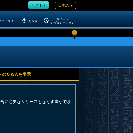
ログイン
日本語
リミット
カードリスト
Ｑ＆Ａ
レギュレーション
?
ドのＱ＆Ａを表示
場合に必要なリリースをなくす事ができ