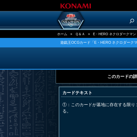
ホーム
»
Ｑ＆Ａ
»
E・HERO ネクロダークマン
遊戯王OCGカード「E・HERO ネクロダーク
このカードの
カードテキスト
①：このカードが墓地に存在する限り
る。