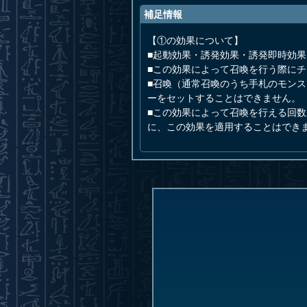
補足情報
【①の効果について】
■起動効果・誘発効果・誘発即時効
■この効果によって召喚を行う際に
■召喚（通常召喚のうち手札のモン
ーをセットすることはできません。
■この効果によって召喚を行える回
に、この効果を適用することはでき