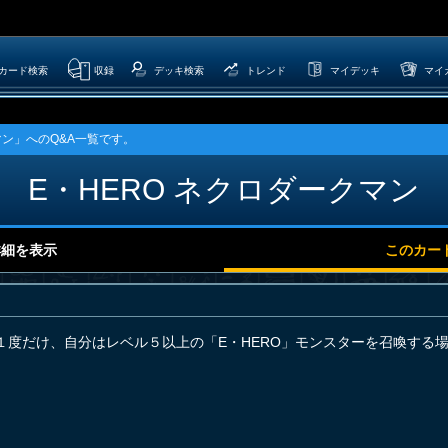
カード検索
収録
デッキ検索
トレンド
マイデッキ
マイ
マン」へのQ&A一覧です。
E・HERO ネクロダークマン
詳細を表示
このカー
１度だけ、自分はレベル５以上の「E・HERO」モンスターを召喚する