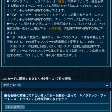
■「VW－タイガー・カタパルト」は「
融合
」の効果によって、融合召喚
する事はできません。テキストに記載された方法によってのみ、エクス
トラデッキから特殊召喚する事ができます。
■「VW－タイガー・カタパルト」をテキストに記載された方法でエクス
トラデッキから特殊召喚する際に、チェーンブロックは作られません。
■テキストに記された方法によって特殊召喚されているのであれば、その
後に墓地へ送られた場合でも「
死者蘇生
」の効果で特殊召喚する事はで
きます。
■『①：手札を１枚捨て、相手フィールドのモンスター１体を対象として
発動できる。その相手モンスターの表示形式を変更する。この時、リバ
ースモンスターの効果は発動しない』モンスター効果は起動効果です。
（相手フィールドのモンスター1体を対象に取る効果です。この効果を発
動する際に、コストとして、手札を1枚捨てます。）
このカードに関連するＱ＆Ａ 全7件中 1～7件を表示
融合召喚の素材にできないモンスターを墓地へ送って「キメラテック・フォ
ートレス・ドラゴン」を特殊召喚できますか？
モンスター