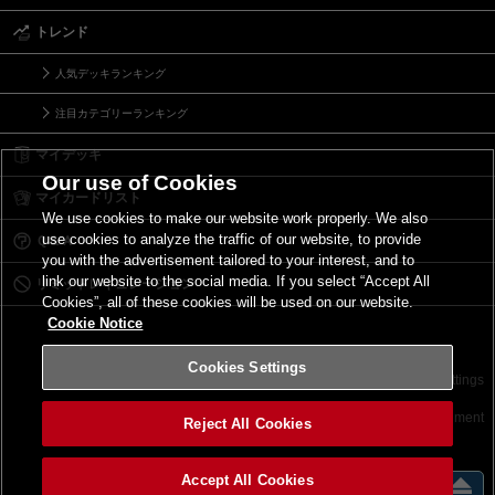
トレンド
人気デッキランキング
注目カテゴリーランキング
マイデッキ
Our use of Cookies
マイカードリスト
We use cookies to make our website work properly. We also
use cookies to analyze the traffic of our website, to provide
Ｑ＆Ａ
you with the advertisement tailored to your interest, and to
link our website to the social media. If you select “Accept All
リミットレギュレーション
Cookies”, all of these cookies will be used on our website.
Cookie Notice
Cookies Settings
お問い合わせ
ご利用規約
サイトポリシー
Cookies Settings
©2026 Konami Digital Entertainment
Reject All Cookies
Accept All Cookies