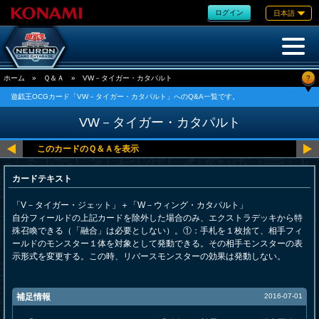
ログイン
日本語
?
ホーム
»
Ｑ＆Ａ
»
VW－タイガー・カタパルト
遊戯王OCGカード「VW－タイガー・カタパルト」へのQ&A一覧です。
VW－タイガー・カタパルト
カードテキスト
「V－タイガー・ジェット」＋「W－ウィング・カタパルト」
自分フィールドの上記カードを除外した場合のみ、エクストラデッキから特
殊召喚できる（「融合」は必要としない）。①：手札を１枚捨て、相手フィ
ールドのモンスター１体を対象として発動できる。その相手モンスターの表
示形式を変更する。この時、リバースモンスターの効果は発動しない。
補足情報
2016-07-01