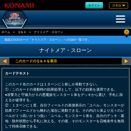
ログイン
日本語
?
ホーム
»
Ｑ＆Ａ
»
ナイトメア・スローン
遊戯王OCGカード「ナイトメア・スローン」へのQ&A一覧です。
ナイトメア・スローン
カードテキスト
このカード名のカードは１ターンに１枚しか発動できない。
①：このカードの発動時の効果処理として、以下の効果を適用できる。
●攻撃力と守備力が０の悪魔族モンスター１体をデッキから選び、手札に加
えるか破壊する。
②：１ターンに１度、自分フィールドの表側表示の「ユベル」モンスターが
効果でフィールドから離れた場合に発動できる。その内の１体より元々のレ
ベルが１つ高いか１つ低い「ユベル」モンスター１体を、自分のデッキ・墓
地・除外状態から手札に加える。その後、そのモンスターを召喚条件を無視
して特殊召喚できる。