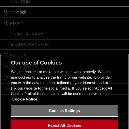
カード誕生日
デッキ検索
トレンド
人気デッキランキング
注目カテゴリーランキング
マイデッキ
Our use of Cookies
マイカードリスト
We use cookies to make our website work properly. We also
use cookies to analyze the traffic of our website, to provide
Ｑ＆Ａ
you with the advertisement tailored to your interest, and to
link our website to the social media. If you select “Accept All
リミットレギュレーション
Cookies”, all of these cookies will be used on our website.
Cookie Notice
Cookies Settings
お問い合わせ
ご利用規約
サイトポリシー
Cookies Settings
©2026 Konami Digital Entertainment
Reject All Cookies