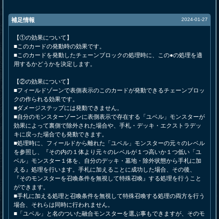
補足情報
2024-01-27
【①の効果について】
■このカードの発動時の効果です。
■このカードを発動したチェーンブロックの処理時に、この●の処理を適
用するかどうかを決定します。
【②の効果について】
■フィールドゾーンで表側表示のこのカードが発動できるチェーンブロッ
クの作られる効果です。
■ダメージステップには発動できません。
■自分のモンスターゾーンに表側表示で存在する「ユベル」モンスターが
効果によって裏側で除外された場合や、手札・デッキ・エクストラデッ
キに戻った場合でも発動できます。
■処理時に、フィールドから離れた「ユベル」モンスターの元々のレベル
を参照し、『その内の１体より元々のレベルが１つ高いか１つ低い「ユ
ベル」モンスター１体を、自分のデッキ・墓地・除外状態から手札に加
える』処理を行います。手札に加えることに成功した場合、その後、
『そのモンスターを召喚条件を無視して特殊召喚』する処理を行うこと
ができます。
■手札に加える処理と召喚条件を無視して特殊召喚する処理の両方を行う
場合、それらは同時に行われません。
■「ユベル」と名のついた融合モンスターを選ぶ事もできますが、そのモ