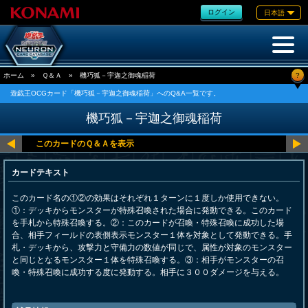
ログイン
日本語
?
ホーム
»
Ｑ＆Ａ
»
機巧狐－宇迦之御魂稲荷
遊戯王OCGカード「機巧狐－宇迦之御魂稲荷」へのQ&A一覧です。
機巧狐－宇迦之御魂稲荷
カードテキスト
このカード名の①②の効果はそれぞれ１ターンに１度しか使用できない。
①：デッキからモンスターが特殊召喚された場合に発動できる。このカード
を手札から特殊召喚する。②：このカードが召喚・特殊召喚に成功した場
合、相手フィールドの表側表示モンスター１体を対象として発動できる。手
札・デッキから、攻撃力と守備力の数値が同じで、属性が対象のモンスター
と同じとなるモンスター１体を特殊召喚する。③：相手がモンスターの召
喚・特殊召喚に成功する度に発動する。相手に３００ダメージを与える。