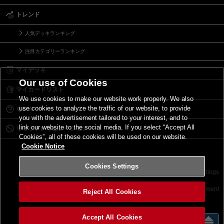
トレンド
人気デッキランキング
注目カテゴリーランキング
マイデッキ
Our use of Cookies
マイカードリスト
We use cookies to make our website work properly. We also
use cookies to analyze the traffic of our website, to provide
Ｑ＆Ａ
you with the advertisement tailored to your interest, and to
link our website to the social media. If you select “Accept All
リミットレギュレーション
Cookies”, all of these cookies will be used on our website.
Cookie Notice
Cookies Settings
お問い合わせ
ご利用規約
サイトポリシー
Cookies Settings
©2026 Konami Digital Entertainment
Reject All Cookies
Accept All Cookies