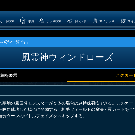
カード検索
収録
デッキ検索
トレンド
マイデッキ
マイ
のQ&A一覧です。
風霊神ウィンドローズ
詳細を表示
このカー
の墓地の風属性モンスターが５体の場合のみ特殊召喚できる。このカー
召喚に成功した場合に発動する。相手フィールドの魔法・罠カードを全
自分ターンのバトルフェイズをスキップする。