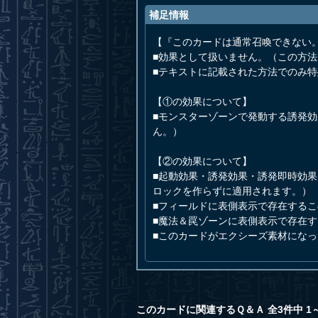
補足情報
【『このカードは通常召喚できない
■効果として扱いません。（この方
■テキストに記載された方法でのみ
【①の効果について】
■モンスターゾーンで発動する誘発
ん。）
【②の効果について】
■起動効果・誘発効果・誘発即時効
ロックを作らずに適用されます。）
■フィールドに表側表示で存在する
■魔法＆罠ゾーンに表側表示で存在
■このカードがエクシーズ素材にな
このカードに関連するＱ＆Ａ 全3件中 1