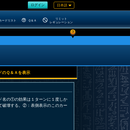
ログイン
日本語
リミット
カードリスト
Ｑ＆Ａ
レギュレーション
?
ドのＱ＆Ａを表示
ド名の①の効果は１ターンに１度しか
て破壊する。②：表側表示のこのカー