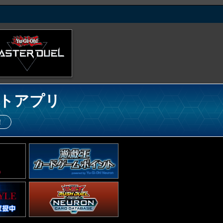
トアプリ
！