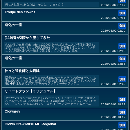
光なき世界へ あなたは そこに いますか？
2026/08/02 07:47
Troupe des clowns
2026/08/02 07:14
道化の一座
2026/08/02 02:29
(119)春が2階から堕ちてきた
#あひるの文庫 @doradora120903 2体のボルテニスの活躍を目指す。
ポワソニエルを活用して堕天使ルシフェルを召喚することで、ペンデ
ュラム展開+道化の一座まで繋げる。 グルガルダ、聖冠、...
2026/08/02 02:19
道化の一座
2026/08/01 23:55
神々と道化師と大義賊
団長のきんたm… たまたまその名前になったクラウンボールデッキ 大
事に使おう！（白目） ef(効果仕様) ss(特殊召喚) A召喚(アドバンス召
喚) ◆料理対決でポワソ特殊からフレアサーチorフレア...
2026/08/01 22:49
リロードクラン【ミソデュエル】
クラウンクランで稼いだアドバンテージを《リロード》で更に最適化
させるデッキ 詳しい説明や戦い方はYouTubeチャンネルをご覧くださ
い。 「ミソのデュエルのミソ」または「サンダー カード＆ホビ...
2026/08/01 18:22
Clownery
2026/08/01 18:19
Clown Crew Mitsu MD Regional
2026/08/01 14:12