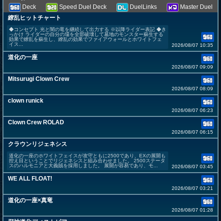
Deck
Speed Duel Deck
DuelLinks
Master Duel
繚乱ヒットチャート
◆コンセプト 光と闇の竜を継続して出力する ※以降ライダー表記 ◆き
っかけ ライダーの自分の場を全部破壊して墓地のモンスター蘇生する
効果で繚乱を蘇生し、繚乱の効果でファイアウォールとホワイトフェ
イス...
2026/08/07 10:35
道化の一座
2026/08/07 09:09
Mitsurugi Clown Crew
2026/08/07 08:09
clown runick
2026/08/07 06:23
Clown Crew ROLAD
2026/08/07 06:15
クラウンリジェネシス
道化の一座のホワイトフェイスが攻守ともに2500であり、EXの展開も
控え目ということでリジェネシスと組み合わせました。 2500ステータ
スのハルモニアと大義賊を採用しました。 展開が容易であり、モ...
2026/08/07 03:45
WE ALL FLOAT!
2026/08/07 03:21
道化の一座×真竜
2026/08/07 01:28