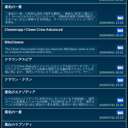
道化の一座
「道化の一座」の多彩な演目で相手を翻弄し、劇的な"終演"に繋げよ
う！ サーカスをモチーフとしたテーマ。 召喚条件無視で特殊召喚モン
スターをいきなり展開できる特徴は、サーカスやマジックショー等で
意表を...
2026/08/01 13:29
Clowntrupp / Clown Crew Advanced
2026/08/01 09:29
BlitzClowns
The Clown Crew engine helps you draw into Blitzclique cards to end
on a layered endboard and/or bett...
2026/08/01 03:21
クラウンデスピア
バンドリのAve Mujicaをイメージしたカジュアル向けデッキです。 ク
ラウンクランの制約下でも効果を適用できる赫灼竜マスカレイドを主
軸に戦います。 相手にマスカレイドを楽しんでもらいつつ、サー...
2026/08/01 00:02
クラウン・クラン
2026/07/31 23:20
道化のエクゾディア
レベル10のエクゾディアに封印されしモンスターを５体装備し、相手
ターンに疾風鳥人ジョーをA召喚してEXWINするデッキです。 相手タ
ーンにA召喚するために道化の一座を採用し道化の一座と相性のいい...
2026/07/31 22:34
道化の一座
2026/07/31 22:10
黒白のラプソディ