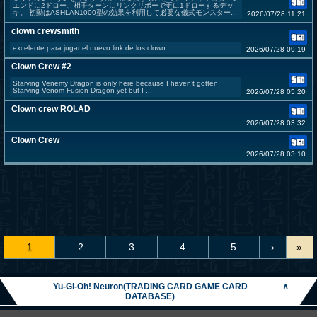
エンドに2ドロー、相手ターンにリンクリボーで更に1ドローするデッ
キ。 初動はASHLAN1000型の効果を利用して必要な儀式モンスター...
2026/07/28 11:21
clown crewsmith
excelente para jugar el nuevo link de los clown
2026/07/28 09:19
Clown Crew #2
Starving Venemy Dragon is only here because I haven’t gotten
Starving Venom Fusion Dragon yet but I ...
2026/07/28 05:20
Clown crew ROLAD
2026/07/28 03:32
Clown Crew
2026/07/28 03:10
1
2
3
4
5
›
»
Yu-Gi-Oh! Neuron(TRADING CARD GAME CARD
∧
DATABASE)