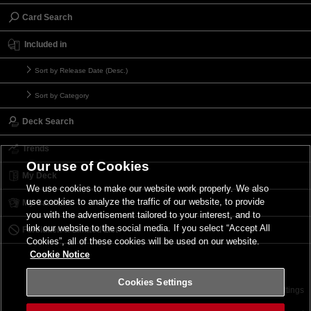
Card Search
Included in
Sort by Release Date (Desc.)
Sort by Category
Deck Search
Trends
Our use of Cookies
My Deck
We use cookies to make our website work properly. We also
use cookies to analyze the traffic of our website, to provide
My Card List
you with the advertisement tailored to your interest, and to
link our website to the social media. If you select “Accept All
Forbidden & Limited List
Cookies”, all of these cookies will be used on our website.
Cookie Notice
Cookies Settings
Contact
Terms of Use
Terms of Use
Cookies Settings