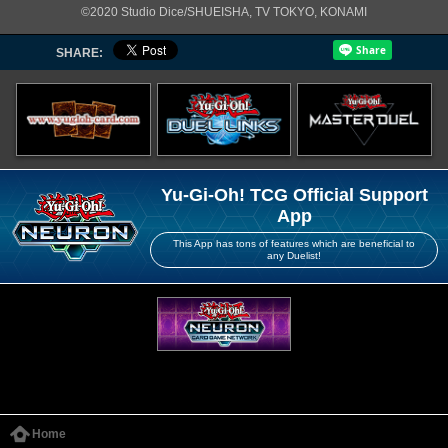
©2020 Studio Dice/SHUEISHA, TV TOKYO, KONAMI
SHARE:
Yu-Gi-Oh! TCG Official Support
App
This App has tons of features which are beneficial to
any Duelist!
Home