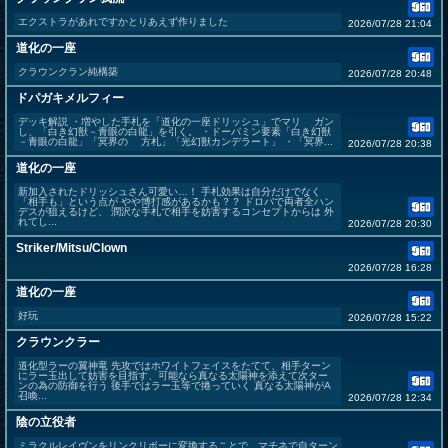
エクストラがあれですかとりあえず作りました
2026/07/28 21:04
道化の一座
クラウンクラン純構築
2026/07/28 20:48
ドパガキメルフィー
デッキ解説 ・増やした手札を「道化の一座ドリッシュ」でマリ ガン
し、「白き幻獣－青眼の白龍」を引く。 ・ドーパミン要素「白き幻獣
－青眼の白龍」「冥界の 方札」「光幻獣カンデラート」 ・「冥界...
2026/07/28 20:38
道化の一座
新加入されたドリッシュさん可愛い…！ 手札効果は自分だけでなく
「相手も」という点が やや博打感があるかも？？ ドロバで両者全ハン
デスが狙えるけど、 潤沢な手札で相手を妨害するコンセプトからは 外
れてし...
2026/07/28 20:30
Striker/Mitsu/Clown
2026/07/28 16:28
道化の一座
好玩
2026/07/28 15:22
クラウンクラー
道化型ラーの翼神竜 先攻ではホワイトフェイスをたてて、相手ターン
にラー玉出して妨害を目指す、可能なら真なる太陽神を添えて次ター
ンの為の防御を行う 後手ではラー玉等で捲っていく 真なる太陽神がA
召喚...
2026/07/28 12:34
陰の立役者
ミラクルレイヴンをリンクリボーに変換することで、マチネで自ターン