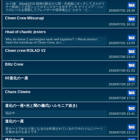
カイ(仮 @kaiji1019 獄神の動きから闇・天使族にタッチしてヌルゲイ
ナー経由して大型シンクロモンスターを出すデッキ ナイトメア・ハン
ドのレベルを変動してブレイザーや雷神鬼など カオス・ビ...
2026/07/31 18:30
Clown Crew Mitsurugi
2026/07/31 16:32
ritual of chaotic jesters
Why do these 2 archetypes work well together? ☆Ritual doesn't
meet the handicap of Clown Crew, as t...
2026/07/31 13:55
Clown crew ROLAD V2
2026/07/30 23:42
Blitz Crew
2026/07/30 01:53
60道化の一座
2026/07/29 18:27
Chaos Clowns
2026/07/29 17:51
道化の一座×光と闇の儀式(ハルモニア抜き)
悩み中
2026/07/29 13:41
道化の一座
新カードでかなり強くなるのが約束されているので今のうちにパーツ
を集めるのもありです。
2026/07/29 13:12