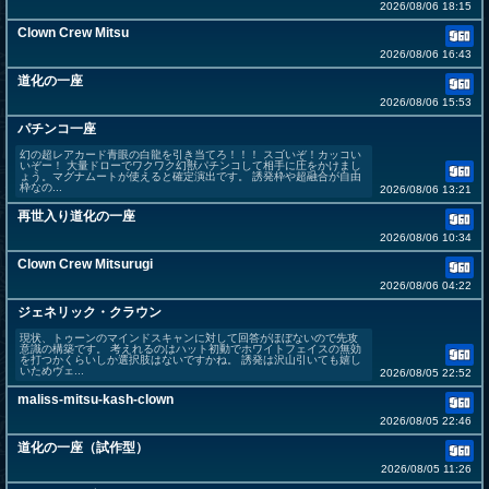
2026/08/06 18:15
Clown Crew Mitsu
2026/08/06 16:43
道化の一座
2026/08/06 15:53
パチンコ一座
幻の超レアカード青眼の白龍を引き当てろ！！！ スゴいぞ！カッコい
いぞー！ 大量ドローでワクワク幻獣パチンコして相手に圧をかけまし
ょう。マグナムートが使えると確定演出です。 誘発枠や超融合が自由
枠なの...
2026/08/06 13:21
再世入り道化の一座
2026/08/06 10:34
Clown Crew Mitsurugi
2026/08/06 04:22
ジェネリック・クラウン
現状、トゥーンのマインドスキャンに対して回答がほぼないので先攻
意識の構築です。 考えれるのはハット初動でホワイトフェイスの無効
を打つかくらいしか選択肢はないですかね。 誘発は沢山引いても嬉し
いためヴェ...
2026/08/05 22:52
maliss-mitsu-kash-clown
2026/08/05 22:46
道化の一座（試作型）
2026/08/05 11:26