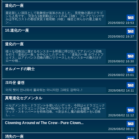
道化の一座
最近新しい演目として歌舞伎が追加されました。 見世物小屋のドラゴ
ンも人気です。 完全な1枚初動はハットのみ（3枚） フレアとリハーサ
ルは手札コストの都合実質２枚初動（6枚） 極芸と何らかの最上級モ
ン...
2026/08/02 19:53
10.道化の一座
2026/08/02 19:37
道化の一座
様々な召喚法に属するモンスターを即座に呼び出してアドバンス召喚
を行う「道化の一座」を中心としたデッキ。 「道化の一座 ホワイトフ
ェイス」はアドバンス召喚の際にリリースしたモンスターの数だけド
ローや相...
2026/08/02 16:30
オルメードの騎士
2026/08/02 15:01
크라운 클랜
아직 햇이 안나와서 풀파워는 아니지만 그래도 강하다..!
2026/08/02 14:11
真竜道化セグメンタル
≪セグメンタル・ドラゴン≫を使いたいデッキ。今回は≪ドラゴニック
D≫軸。 ≪ドラゴニックD≫で≪ROMクラウディア≫を破壊、≪フォー
マッド・スキッパー≫を特殊召喚。≪刻まれし魔の鎮魂棺≫をL召喚
し、...
2026/08/02 11:12
Clowning Around w/ The Crew - Pure Clown...
2026/08/02 08:11
消失の一座