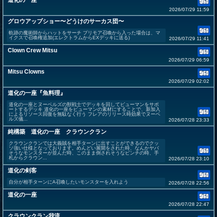
道化の一座
2026/07/29 11:59
グロウアップショー〜どうけのサーカス団〜
軌跡の魔術師からハットをサーチ プリモア召喚から入った場合は、マ
イクスで召喚権追加(エレクトラムからEXデッキに送る)
2026/07/29 11:41
Clown Crew Mitsu
2026/07/29 06:59
Mitsu Clowns
2026/07/29 02:02
道化の一座『魚料理』
道化の一座とヌーベルズの獣戦士でデッキを回してピューマンをサポ
ートするデッキ 道化の一座をピューマンの素材にすることで、新加入
によるリソース回復を無駄なく行う フレアのリリース時効果でヌーベ
ルズ儀...
2026/07/28 23:33
純構築 道化の一座 クラウンクラン
クラウンクランでは大義賊を相手ターンに出すことができるのでクッ
ソ強い仕様となっております。めんどい展開をされた時、なんかヤバ
そうなモンスターが並んだ時、このまま倒されそうなピンチの時、手
札からクラウン...
2026/07/28 23:10
道化の剣客
自分が相手ターンにA召喚したいモンスターを入れよう
2026/07/28 22:56
道化の一座
2026/07/28 22:47
クラウンクラン我流