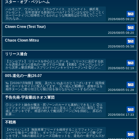
スター・オブ・ベツレヘム
ハルモニア、ヴァレット、ドラルヴァイス、エビルナイト、鋼爪竜、
クレセント… 近年登場する新規のレベル7ドラゴンはなぜかことごとく
ホーリーナイツに喧嘩売ってるかのような闇属性ばかり増えていく一
方(ちなみ...
2026/08/05 09:20
Clown Crew (Test Tour)
2026/08/05 08:20
Chaos Clown Mitsu
2026/08/05 06:58
リリース連合
【コンセプト】 リリースを中心としたデッキ。 リリースに反応する奴
らを誘発させつつ道化の一座でドロー加速 【初動】 ①キングレムリン
から溟界→黎溟界闢→スプリンド+ゾンキャリ+トークン×2 ②ゾン...
2026/08/05 02:19
005.道化の一座(26.07
‰【2026/7月制限】 閲覧、及びいいねありがとうございます！ 採用候
補？カードをサイドに投入してます。 元々組んだ動機が、虚無や玉を
相手ターンに擦り付けたり裂け目を張りながらビートするのがや...
2026/08/05 01:28
予告先発-宇宙最凶ネオス軍団
①コンタクト融合が魔法・罠ゾーンのカードも素材にできること ②エ
ンドフェイズには強制的にEXデッキに戻ること この2点に着目して作
成したデッキです。 精霊の狩人で魔法罠ゾーンにNを供給し、原石の
鉱脈...
2026/08/04 17:33
不戦将
【やりたいこと】 無敗将軍フリードを維持することでフォトン・ジャ
ンパーを毎ターン確保し、ギャラクシー・ウェーブのバーンで勝つデ
ッキです。 5体の連続エクシーズ召喚セットを、道化の一座デビルズが
リリ...