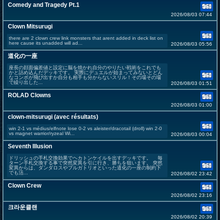
Comedy and Tragedy Pt.1
2026/08/03 07:44
Clown Mitsurugi
there are 2 clown crew link monsters that arent added in deck list on
here cause its unadded will ad...
2026/08/03 05:56
道化の一座
座長の顔面偏差値と設定に脳を焼かれ自分のやりたい戦術をこれでも
かと詰め込んだデッキです。 実際にデュエルが始まってみないとどん
なコンボが飛び出すか自分も相手も分からないスリル！その場その場
で繰り出した...
2026/08/03 01:51
ROLAD Clowns
2026/08/03 01:00
clown-mitsurugi (avec résultats)
win 2-1 vs médius/elfnote lose 0-2 vs aleister/dracotail (droll) win 2-0
vs magnet warrior/ryzeal Wi...
2026/08/03 00:04
Seventh Illusion
ドリッシュの手札交換効果でヘカトンケイルを出すデッキです。 毎
ターン手札交換する事で突然変異を引に行き、勝ちを狙います。 突然
変異からは、ダンダロスやプルガトリオといった道化の一座の制約下
でも活...
2026/08/02 23:42
Clown Crew
2026/08/02 23:16
크라운클랜
2026/08/02 20:39