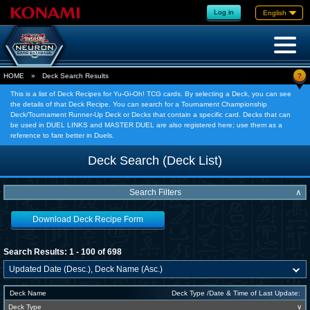
Log in
English
?
HOME
»
Deck Search Results
This is a list of Deck Recipes for Yu-Gi-Oh! TCG cards. By selecting a Deck, you can see
the details of that Deck Recipe. You can search for a Tournament Championship
Deck/Tournament Runner-Up Deck or Decks that contain a specific card. Decks that can
be used in DUEL LINKS and MASTER DUEL are also registered here; use them as a
reference to fare better in Duels.
Deck Search (Deck List)
Search Filters
∧
Download Deck Recipe Form
Search Results: 1 - 100 of 698
Deck Name
Deck Type /Date & Time of Last Update:
Deck Type
∨