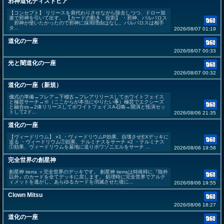
邪神道化ディストピア
【コンセプト】 リリースを肩代わりさせながら除去しつつ、ドロー加
速で邪神を引いて出す。 【カードの動き、役割】 ・邪神、バルバロス
邪神が使いたかったので邪神に採用理由はなし。バルバロスは相手
タ...
2026/08/07 01:19
道化の一座
2026/08/07 00:33
光と闇道化の一座
2026/08/07 00:32
道化の一座（新規）
儀式の準備→フレア→下稽古→フレアリリースしてホワイトフェイス
と極芸サーチ→※（ここからが本当にやりたい事）極芸でエクシーズ
と融合ss→2体リリースしてホワイトフェイスA召喚→開演と怪演セッ
トして2ド...
2026/08/06 21:35
道化の一座
【ヴィードリウム】 ○1 ・ヴィードリウムP効果、自壊させEXデッキに
送る ・ヴィードリウム①効果、テルミナスをサーチ ○2 ・テルミナス
①効果、ヴィードリウムを墓地に送りポワソニエルをサーチ ...
2026/08/06 19:58
完全世界の創星神
創星神 tierra ＋完全世界のデッキです。 創星神 tierraは特殊時に『除外
以外』のカードを全てデッキに戻します。 処理時に完全世界でアルテ
ィメットを逃がし、あらゆるカードを消滅させた後に...
2026/08/06 19:55
Clown Mitsu
2026/08/06 18:27
道化の一座