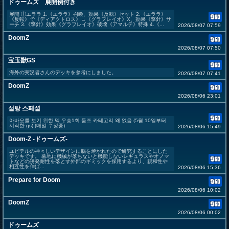
ドゥームズ 展開例付き
展開 ①エララ 1.《エララ》召喚、効果《反転》セット 2.《エララ》
《反転》で《ディアクトロス》→《グラフレイオ》X、効果《撃針》サ
ーチ 3.《撃針》効果《グラフレイオ》破壊《アマルテ》特殊 4.《...
2026/08/07 07:59
DoomZ
2026/08/07 07:50
宝玉獣GS
海外の実況者さんのデッキを参考にしました。
2026/08/07 07:41
DoomZ
2026/08/06 23:01
설탕 스페셜
아바오를 보기 위한 덱 우승1회 둠즈 카테고리 왜 없음 (5월 10일부터
시작한 gs) (매일 수정중)
2026/08/06 15:49
Doom-Z -ドゥームズ-
ユピテルの神々しいデザインに脳を焼かれたので研究することにした
デッキです。 墓地に機械が落ちないと機能しないレギュラスやオノマ
トなどの誘発耐性を落とす外部のギミックを採用するより、親和性や
相互性を伸ば...
2026/08/06 15:36
Prepare for Doom
2026/08/06 10:02
DoomZ
2026/08/06 00:02
ドゥームズ