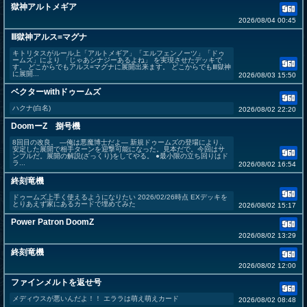
獄神アルトメギア
2026/08/04 00:45
Ⅲ獄神アルス=マグナ
キトリタスがルール上「アルトメギア」「エルフェンノーツ」「ドゥ
ームズ」により 「じゃあシナジーあるよね」 を実現させたデッキで
す。 どこからでもアルス=マグナに展開出来ます。 どこからでもⅢ獄神
に展開...
2026/08/03 15:50
ベクターwithドゥームズ
ハクナ(白名)
2026/08/02 22:20
DoomーZ 捌号機
8回目の改良。 ―俺は悪魔博士だよ― 新規ドゥームズの登場により、
安定した展開で相手ターンを迎撃可能になった。見本だで。今回はサ
ンプルだ。展開の解説(ざっくり)をしてやる。 ●最小限の立ち回りはド
ラ...
2026/08/02 16:54
終刻竜機
ドゥームズ上手く使えるようになりたい 2026/02/26時点 EXデッキを
とりあえず家にあるカードで埋めてみた
2026/08/02 15:17
Power Patron DoomZ
2026/08/02 13:29
終刻竜機
2026/08/02 12:00
ファインメルトを返せ号
メディウスが悪いんだよ！！ エララは萌え萌えカード
2026/08/02 08:48