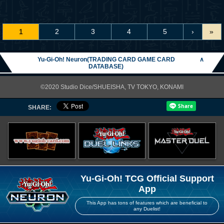
1
2
3
4
5
›
»
Yu-Gi-Oh! Neuron(TRADING CARD GAME CARD
∧
DATABASE)
©2020 Studio Dice/SHUEISHA, TV TOKYO, KONAMI
SHARE:
Yu-Gi-Oh! TCG Official Support
App
This App has tons of features which are beneficial to
any Duelist!