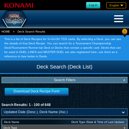
Log in
English
?
HOME
»
Deck Search Results
This is a list of Deck Recipes for Yu-Gi-Oh! TCG cards. By selecting a Deck, you can see
the details of that Deck Recipe. You can search for a Tournament Championship
Deck/Tournament Runner-Up Deck or Decks that contain a specific card. Decks that can
be used in DUEL LINKS and MASTER DUEL are also registered here; use them as a
reference to fare better in Duels.
Deck Search (Deck List)
Search Filters
∧
Download Deck Recipe Form
Search Results: 1 - 100 of 648
Deck Name
Deck Type /Date & Time of Last Update:
Deck Type
∨