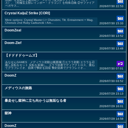
ス》、《究極宝玉獣レインボー・ドラゴン》を特殊召喚 ②サファイア
ペガサス...
2026/07/30 22:53
Crystal KaijuZ Strike [CORI]
More options: Crystal Master |-> Cherubini, Tilt. Entrainment + Mag.
Chorozo 2nd Ruby Carbuncle / Am...
2026/07/30 15:33
DoomZeal
2026/07/30 13:52
Doom-Zief
2026/07/30 13:48
【ドドドドゥームズ】
あなせんGAMES メディウス初動は概要欄 ①エララ初動 エララを召
喚し反転をセット 反転を装備し、エララ効果でディアクトロス、重ね
てグラフレイオ、効果で撃針を回収 撃針効果でグラフレイオ...
2026/07/30 07:01
DoomZ
2026/07/30 03:52
メディウスの旅路
2026/07/29 23:13
暴走せし獄神に立ち向かうは無垢なる者
2026/07/29 16:01
獄神
2026/07/29 14:58
DoomZ