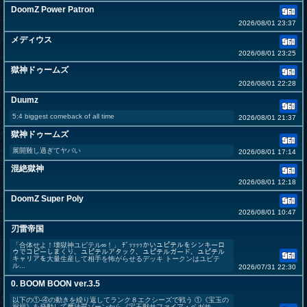
DoomZ Power Patron
2026/08/01 23:37
メディウス
2026/08/01 23:25
獄神ドゥームズ
2026/08/01 22:28
Duumz
5:4 biggest comeback of all time
2026/08/01 21:37
獄神ドゥームズ
展開難し過ぎてヤバい
2026/08/01 17:14
混絶獄神
2026/08/01 12:18
DoomZ Super Poly
2026/08/01 10:47
刃雷帝国
「合体せよ！壊獄神ユピテル∞！」 ﾃﾞｯｯｯｯかいユピテルをシンキーロ
ウでコピーしまくり、ユピテルアタック、ユピテルガード、ユピテル
キャリアを大量生産して相手を怖がらせるデッキ トークンはユピテ
ル...
2026/07/31 22:30
0. BOOM BOON ver.3.5
以下の①-④の動きを繰り返してランク８エクシーズで戦う ①《宝玉の
祝福》を発動して魔法罠ゾーンから《宝玉獣サファイア・ペガサ