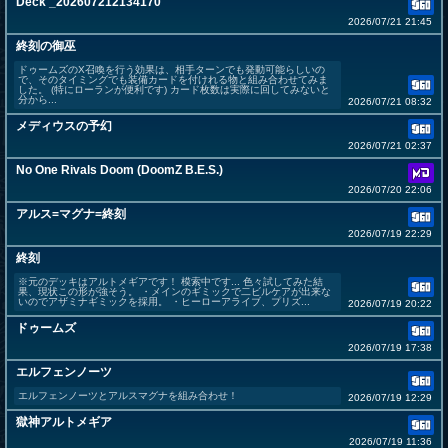
Deck _202607212134170
2026/07/21 21:45
終刻の御巫
ドゥームズのX召喚を行う効果は、相手ターンでも発動可能らしいの
で、そのタイミングでも装備カードを付けれる物と組み合わせてみま
した。 (特にローランが便利です) カード枚数は実際に回してみないと
分から...
2026/07/21 08:32
メディウスの予幻
2026/07/21 02:37
No One Rivals Doom (DoomZ B.E.S.)
2026/07/20 22:06
アルス=マグナ=終刻
2026/07/19 22:29
終刻
※元のデッキはアルトメギアです！ 模索中です... 色々試してみた結
果、現状この形が強そう。 ・メインのギミックで二ビルケアが出来な
いのでアザミナギミックを採用。 ・ヒーローアライブ、プリズ...
2026/07/19 20:22
ドゥームズ
2026/07/19 17:38
エルフェンノーツ
エルフェンノーツとアルスマグナを組み合わせ！
2026/07/19 12:29
獄神アルトメギア
2026/07/19 11:36