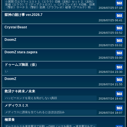
☆展開 ①エララ＋コスト 1.《エララ》召喚《反転》セット 2.《反転》
装備《エララ》で《ディアクトロス》→《グラフレイオ》X召喚、効果
《撃針》サーチ 3.《撃針》効果《グラフレオ》破壊《アマルテ》特...
2026/07/25 07:16
獄神の賭け事 ver.2026.7
2026/07/25 06:41
Crystal Beast
2026/07/25 03:52
DoomZ
2026/07/25 03:02
DoomZ stara zagora
2026/07/25 03:00
ドゥームズ御巫（仮）
い
2026/07/24 23:30
DoomZ
2026/07/24 21:55
救済ナキ終末ノ未来
ハッピーエンドを迎える気がしない(真顔
2026/07/24 19:43
メディウスミス
メディウスに誘発を当てられるとほぼほぼ詰み
2026/07/24 18:07
極菜食
ダークホルスを速攻魔法で起動 →GMXノーマを蘇生 →速攻魔法をデッ