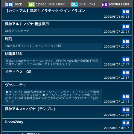
Deck
Speed Duel Deck
DuelLinks
Master Duel
【カジュアル】武装キメラテック•ツインドラゴン
2026/08/08 00:23
獄神アルトマグナ 新規採用
獄神アルトマグナ
2026/08/07 23:54
終刻
2026年7月リミットレギュレーション対応
2026/08/07 22:50
結魂書666
直近のSteamサマーセールのせいで、獄神及び信仰者が全部地下迷宮
と魔女ノ旅団シリーズの敵に見えて頭抱えてます
2026/08/07 17:47
メディウス GS
2026/08/07 15:37
ヴァルニティ
◆コンセプト 暗黒方界邪神クリムゾン・ノヴァ・トリニティと守護神
エクゾディアでキルを狙う ◆クリムゾンノヴァトリニティの出し方 こ
のカードは融合素材を集めるのが大変なのでスターヴでのコピーを目
指しま...
2026/08/07 13:44
獄神アルス=マグナ（テンプレ）
2026/08/07 13:16
DoomZday
2026/08/07 09:07