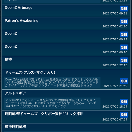
2026/07/26 13:14
DoomZ Artmage
2026/07/26 09:21
Patron's Awakening
2026/07/26 02:20
DoomZ
2026/07/26 00:23
DoomZ
2026/07/26 00:10
獄神
2026/07/25 22:15
ドゥームズ(アルス=マグナ入り)
DoomZのx召喚縛り忘れてました 最終盤面の妨害 ドラストリウスのモ
ンスター無効 決壊のサーチ封じ ランク８エクシーズ（フォトンロード
かタイタニック）の妨害 ノンフィニート奪還の万能無効 レギュラ...
2026/07/25 21:59
アルトメギア
アルス=マグナとドゥームズを入れて先攻盤面を手堅くしたつもり た
だ、サーチが多い為ドロバ喰らうと弱いかもです。もちろん、フワロ
ス&ゴキブリもだけど食らったら頭抱えるかな
2026/07/25 18:24
終刻竜機/ドゥームズ クリボー獄神ギミック採用
2026/07/25 07:24
獄神終刻竜機