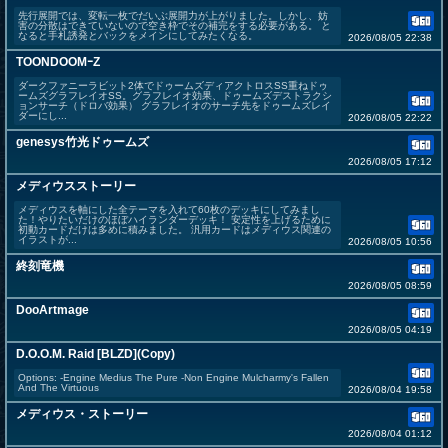
先行展開では、変転一枚でだいぶ展開力が上がりました。しかし、妨
害の分散はできていないので空き枠でその補完をする必要がある。 と
なると手札誘発とバックをメインにしてみたくなる。
2026/08/05 22:38
TOONDOOMｰZ
ダークファニーラビット2体でドゥームズディアクトロスSS重ねドゥ
ームズグラフレイオSS。グラフレイオ効果、ドゥームズデストラクシ
ョンサーチ（ドロバ効果） グラフレイオのサーチ先をドゥームズレイ
ダーにし...
2026/08/05 22:22
genesys竹光ドゥームズ
2026/08/05 17:12
メディウスストーリー
メディウスを軸にした全テーマを入れて60枚のデッキにしてみまし
た！やりたいだけのほぼハイランダーデッキ！ 安定性を上げるために
初動カードだけは多めに積みました。 汎用カードはメディウス関連の
イラストが...
2026/08/05 10:56
終刻竜機
2026/08/05 08:59
DooArtmage
2026/08/05 04:19
D.O.O.M. Raid [BLZD](Copy)
Options: -Engine Medius The Pure -Non Engine Mulcharmy's Fallen
And The Virtuous
2026/08/04 19:58
メディウス・ストーリー
2026/08/04 01:12