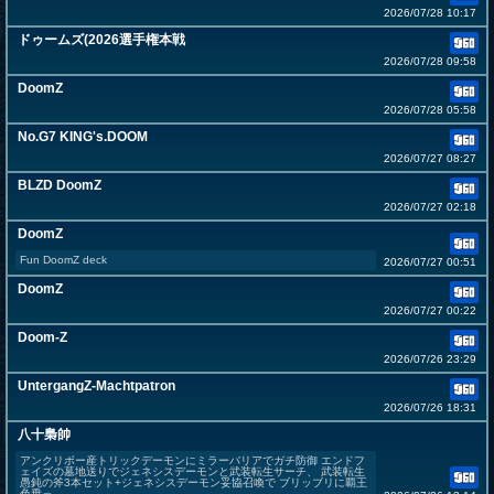
2026/07/28 10:17
ドゥームズ(2026選手権本戦
2026/07/28 09:58
DoomZ
2026/07/28 05:58
No.G7 KING's.DOOM
2026/07/27 08:27
BLZD DoomZ
2026/07/27 02:18
DoomZ
Fun DoomZ deck
2026/07/27 00:51
DoomZ
2026/07/27 00:22
Doom-Z
2026/07/26 23:29
UntergangZ-Machtpatron
2026/07/26 18:31
八十梟帥
アンクリボー産トリックデーモンにミラーバリアでガチ防御 エンドフ
ェイズの墓地送りでジェネシスデーモンと武装転生サーチ、 武装転生
愚鈍の斧3本セット+ジェネシスデーモン妥協召喚で ブリッブリに覇王
色乗っ...