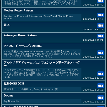
キトップへ のサイクルから着想 ノーマ→ALLOSにジャスミンを並べ
て速攻魔法をハンドイン 【初動】メルクリウム→ミセラ エララ単...
2026/07/24 10:49
Medius Power Patron
Medius the Pure deck Artmage and DoomZ and Elfnote Power
Patron
2026/07/24 03:17
둠즈.
2026/07/23 22:14
Artmage - Power Patron
2026/07/23 19:24
PP-002_ドゥームズ / DoomZ
KΛZの獄神／PP(Power Patron)テーマデッキ 第2弾【ドゥームズ／
DoomZ】 ※サイドは相性良さ気なカードや今はまだアイデア止まりの
パーツ等 ※個人の匙加減でインチキだと思う...
2026/07/22 22:58
アルトメギアドゥームズエルフェンノーツ獄神アルス=マグ
ナ
これまでのメディウス関連のストーリーカードを詰め込んだ超ロマン
デッキ。詰め込みすぎて誘発なしでメインデッキの枚数が50枚近くな
ったので開き直って60枚に。 無垢メディウス1枚から、メディクリウ
スx2(...
2026/07/22 12:13
獄神60GS OCG
獄神ストーリー全盛り 回せるかはわかんない！笑
2026/07/22 00:12
Doomz
My Doomz list
2026/07/21 23:15