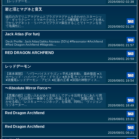
【レッドデーモ...
2026/08/02 02:38
岩と泪とマグネと音叉
磁石の力でリニアマグナムとプラズママグナムを合わせたスターシッ
プ・ギャラクシー・トマホークからトークン5機発艦 クロシープを挟ん
でからマグネット・リバースでプラズマ蘇生することでトークンを全
て地属性に...
2026/08/02 01:28
Jack Atlas (For fun)
Deck Profile: Jack Atlas/Jakku Atorasu (5D's) #Resonator #Archfiend
#Red Dragon Archfiend #Majestic...
2026/08/01 21:57
RED DRAGON ARCHFIEND
2026/08/01 20:59
レッドデーモン
【基本展開】 『パワーバイスドラゴン＋手札1枚初動』 最終盤面 ●ス
カーレッド・ハイパーノヴァ・ドラゴン ●赤き竜 ケッツァーコアトル
●琰魔竜レッドデーモン・アビス ●紅蓮の王者 ●深淵の神獣ディス...
2026/08/01 19:54
〜Absolute Mirror Force〜
【悪魔の鏡】に思い入れがあり主役としてデッキ活用するにあたり潤
滑剤としての採用が一番輝くと思い作成しました。 「悪魔の鏡」を活
かせる様に「レスキューヘッジホッグ」を採用。同時に「ヴィジョン
リゾネーター...
2026/08/01 18:49
Red Dragon Archfiend
2026/08/01 15:31
Red Dragon Archfiend
2026/08/01 06:21