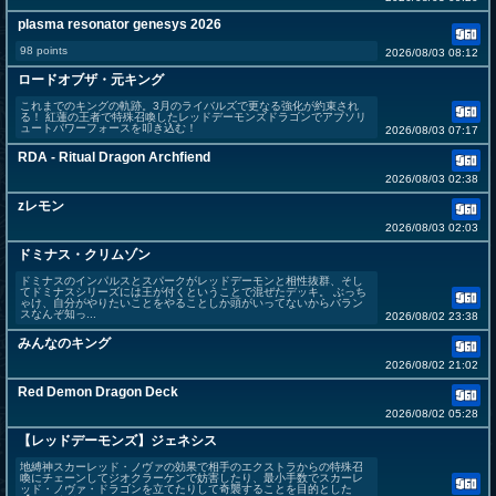
plasma resonator genesys 2026
98 points
2026/08/03 08:12
ロードオブザ・元キング
これまでのキングの軌跡。3月のライバルズで更なる強化が約束され
る！ 紅蓮の王者で特殊召喚したレッドデーモンズドラゴンでアブソリ
ュートパワーフォースを叩き込む！
2026/08/03 07:17
RDA - Ritual Dragon Archfiend
2026/08/03 02:38
zレモン
2026/08/03 02:03
ドミナス・クリムゾン
ドミナスのインパルスとスパークがレッドデーモンと相性抜群、そし
てドミナスシリーズには王が付くということで混ぜたデッキ。 ぶっち
ゃけ、自分がやりたいことをやることしか頭がいってないからバラン
スなんぞ知っ...
2026/08/02 23:38
みんなのキング
2026/08/02 21:02
Red Demon Dragon Deck
2026/08/02 05:28
【レッドデーモンズ】ジェネシス
地縛神スカーレッド・ノヴァの効果で相手のエクストラからの特殊召
喚にチェーンしてジオクラーケンで妨害したり、最小手数でスカーレ
ッド・ノヴァ・ドラゴンを立てたりして奇襲することを目的とした