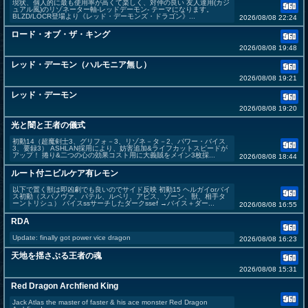
現状、個人的に最も使用率が高くて楽しく、対仲の良い 友人達用(カジ
ュアル風)のリゾネーター軸-レッドデーモン- テーマになります。
BLZD/LOCR登場より《レッド・デーモンズ・ドラゴン》...
2026/08/08 22:24
ロード・オブ・ザ・キング
2026/08/08 19:48
レッド・デーモン（ハルモニア無し）
2026/08/08 19:21
レッド・デーモン
2026/08/08 19:20
光と闇と王者の儀式
初動14（超魔剣士3、グリフォ－3、リゾネ－タ－2、パワー・バイス
3、要録3） ASHLAN採用により、妨害追加&ライフカットスピードが
アップ！ 捲り&二つの心の効果コスト用に大義賊をメイン3枚採...
2026/08/08 18:44
ルート付ニビルケア有レモン
以下で置く獣は即凶劇でも良いのでサイド反映 初動15 ヘルガイorバイ
ス初動（スパノヴァ、パテル、ルベリ、アビス、ゾーン、獣、相手タ
ーントリシュ） バイスssサーチしたダークssef →バイス＋ダー...
2026/08/08 16:55
RDA
Update: finally got power vice dragon
2026/08/08 16:23
天地を揺さぶる王者の魂
2026/08/08 15:31
Red Dragon Archfiend King
Jack Atlas the master of faster & his ace monster Red Dragon