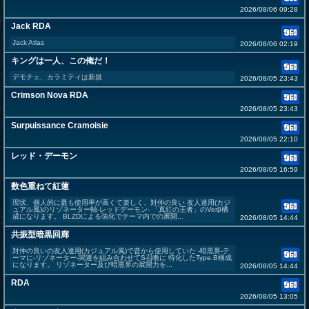
2026/08/06 09:28
Jack RDA
Jack Atlas
2026/08/06 02:19
キングは一人、この俺だ！
デモチェ、カラミティは新規
2026/08/05 23:43
Crimson Nova RDA
2026/08/05 23:43
Surpuissance Cramoisie
2026/08/05 22:10
レッド・デーモン
2026/08/05 16:59
数色重ねて紅蓮
現状、個人的に最も使用率が高くて楽しく、対仲の良い 友人達用(カジ
ュアル風)のリゾネーター軸-レッドデーモン- 「真紅の王者」のVerβ構
成になります。 BLZDによる強化でテーマ内での展開...
2026/08/05 14:44
共振型暗黒回廊
対仲の良いの友人達用(カジュアル風)で昔から使用していた -暗黒界-テ
ーマに-リゾネーター-関連を組み合わせてS召喚に 特化したType.B構成
になります。 リゾネーター及び暗黒界の展開力を...
2026/08/05 14:44
RDA
2026/08/05 13:05