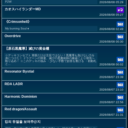
P2W
2026/08/08 05:29
カオスハイランダーMD
2026/08/08 05:27
《Crimsonhell》
My burning Soul ♠️
2026/08/08 02:49
Overdrive
2026/08/08 00:30
【原石黒魔導】滅びの黄金櫃
☆デッキコンセプト 青眼だけが主役ではない！黒魔導も負けない力を
身につけた！ ドラグーンの帰還、滅びの黒魔術師の爆誕により環境へ
殴り込め！ ☆このデッキの強み ・少ない手数で妨害を敷ける ・初動札
と...
2026/08/08 00:02
Resonator Bystial
2026/08/07 23:39
RDA LADR
2026/08/07 23:10
Harmonic Dominion
2026/08/07 22:56
Red dragon/Assault
2026/08/07 21:31
킹의 듀얼을 보여주@지