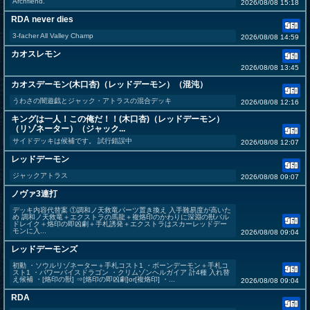
Archfiend.
2026/08/08 15:18
RDA never dies
3-facher All Valley Champ
2026/08/08 14:59
カオスレモン
2026/08/08 13:45
カオスデーモン(木口杏)（レッドデーモン）（混沌）
うわさの闇遊戯とジャック・アトラスの混合デッキ
2026/08/08 12:16
キングは一人！この俺だ！！(木口杏)（レッドデーモン）
（リゾネーター）（ジャック...
サイドデッキは候補です。 試行錯誤中
2026/08/08 12:07
レッドデーモン
ジャックアトラス
2026/08/08 09:07
ノヴァ3連打
デッキ内容代替案 ①調和ノ天救竜パーツ置き換え 入手難易度が高いた
め 調和ノ天救竜＋エクストラの馬龍＋複烙印のかわりに深淵の獣バル
ドレイク＋烙印の即凶劇＋手札誘発＋エクストラはスカーレッドデー
モンに入...
2026/08/08 09:04
レッドデーモンズ
初動 ・ソウルリゾネーター＋手札コスト1 ・ボーンデーモン＋手札コ
スト1 ・パワーバイスドラゴン ・クリムゾンヘルガイア 計4種 入れ替
え候補 ・[烙印の獣] ⇒[烙印の即凶劇]or[複烙印] ・...
2026/08/08 09:04
RDA