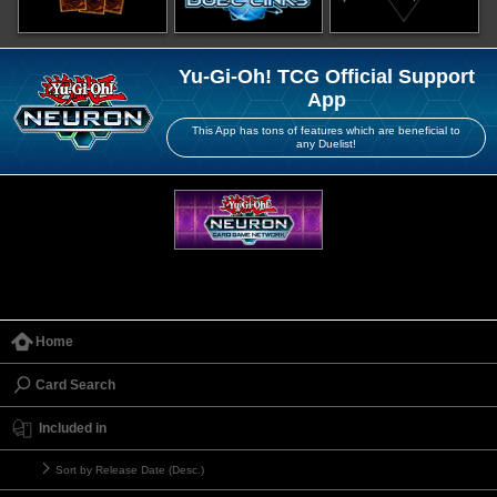
Yu-Gi-Oh! TCG Official Support
App
This App has tons of features which are beneficial to
any Duelist!
Home
Card Search
Included in
Sort by Release Date (Desc.)