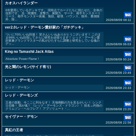
カオスハイランダー
6年愛用しているデッキです。 現時点でカードたちに持たせた、全体の
役割です。 光・闇属性、攻撃力、展開力、サーチ、相手モンスターリ
リース、相手モンスター装備、無効、破壊、バウンス、除外、裏側除
外、除...
2026/08/09 06:11
ver2.0レッド・デーモン愛好家の「ガチデッキ」
ついに700いいね到達！ 皆さんいいねありがとうございます！ このま
ま999いいね目指してさらに研究を頑張ります！ レッド・デーモン愛
好家兼グランドマスターの私がひたすらに調整と研究をしている魂の
デッ...
2026/08/09 06:03
King no Tamashii Jack Atlas
Absolute Power Flame !
2026/08/09 00:24
光と闇のレモン(サイド有り)
2026/08/08 23:49
レッド・デーモン
レッド・デーモン
2026/08/08 23:33
レッド・デーモンズ
王者の鼓動、今ここに列をなす！ 天地鳴動の力を見るがいい！ シンク
ロ召喚！ 我が魂！ 《レッド・デーモンズ・ドラゴン》！ 技名→灼熱の
クリムゾン・ヘルフレア！ アブソリュート・...
2026/08/08 23:20
セイヴァー・デモン
2026/08/08 22:58
真紅の王者