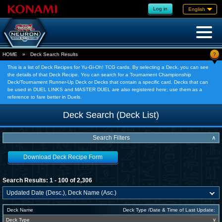
Log in
English
?
HOME
»
Deck Search Results
This is a list of Deck Recipes for Yu-Gi-Oh! TCG cards. By selecting a Deck, you can see
the details of that Deck Recipe. You can search for a Tournament Championship
Deck/Tournament Runner-Up Deck or Decks that contain a specific card. Decks that can
be used in DUEL LINKS and MASTER DUEL are also registered here; use them as a
reference to fare better in Duels.
Deck Search (Deck List)
Search Filters
∧
Download Deck Recipe Form
Search Results: 1 - 100 of 2,306
Deck Name
Deck Type /Date & Time of Last Update:
Deck Type
∨