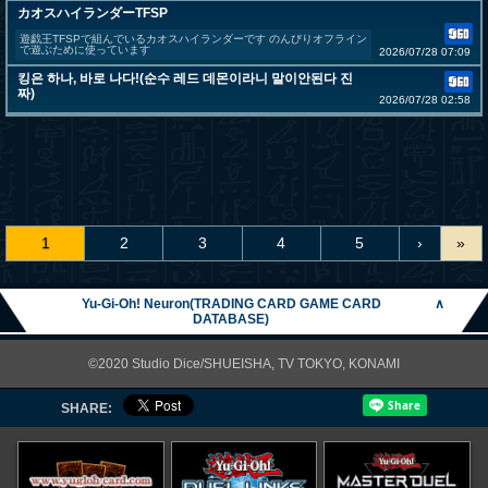
カオスハイランダーTFSP
遊戯王TFSPで組んでいるカオスハイランダーです のんびりオフライン
で遊ぶために使っています
2026/07/28 07:09
킹은 하나, 바로 나다!(순수 레드 데몬이라니 말이안된다 진
짜)
2026/07/28 02:58
1
2
3
4
5
›
»
Yu-Gi-Oh! Neuron(TRADING CARD GAME CARD
∧
DATABASE)
©2020 Studio Dice/SHUEISHA, TV TOKYO, KONAMI
SHARE: