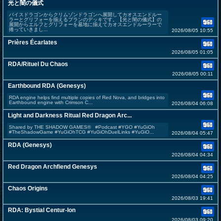
光と闇の儀式
バイスドラゴンからクリムゾンドラゴンへ展開してカオスエンドルー
ラーとグリフォーを揃えるプランのデッキです。【光と闇の儀式】の
展開からエルフとグリフォーを墓地に揃えてカオスエンドルーラーで
捲っていきまし...
2026/08/05 10:55
Prières Écarlates
2026/08/05 01:05
RDA/Rituel Du Chaos
2026/08/05 00:11
Earthbound RDA (Genesys)
RDA engine helps find multiple copies of Red Nova, and bridges into
Earthbound engine with Crimson C...
2026/08/04 06:08
Light and Darkness Ritual Red Dragon Arc...
Shared by THE SHADOW GAMES® #Podcast #YGO #YuGiOh
#TheShadowGame #YuGiOhTCG #YuGiOhDuelLinks #YuGiO...
2026/08/04 05:47
RDA (Genesys)
2026/08/04 04:34
Red Dragon Archfiend Genesys
2026/08/04 04:25
Chaos Origins
2026/08/03 19:41
RDA: Bystial Centur-Ion
2026/08/03 09:20