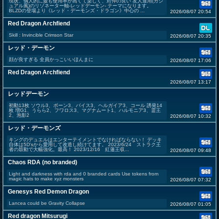
現状、個人的に最も使用率が高くて楽しく、対仲の良い 友人達用(カジ
ュアル風)のリゾネーター軸-レッドデーモン- テーマになります。
BLZDの登場より《レッド・デーモンズ・ドラゴン》中心の ...
2026/08/07 20:54
Red Dragon Archfiend
Skill : Invincible Crimson Star
2026/08/07 20:35
レッド・デーモン
顔が良すぎる 全員かっこいいほんまに
2026/08/07 17:06
Red Dragon Archfiend
2026/08/07 13:17
レッドデーモン
初動13枚 ソウル3、ボーン3、バイス3、ヘルガイア3、コール 誘発14
枚 増G1、うらら2、フワロス3、マグナムート1、ハルモニア3、霊王
2、泡影2
2026/08/07 10:32
レッド・デーモンズ
キングのデュエルはエンターテイメントでなければならない！ デッキ
自体は5D'sから愛用して改造し続けてます。 2023/6/24 ストラク王
者の鼓動で大幅強化。最高！ 2023/12/16 紅蓮王収...
2026/08/07 09:48
Chaos RDA (no branded)
Light and darkness with rda and 0 branded cards Use tokens from
magic hats to make xyz monsters
2026/08/07 07:32
Genesys Red Demon Dragon
Lancea could be Gravity Collapse
2026/08/07 01:05
Red dragon Mitsurugi