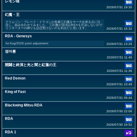
レモン味
2026/07/31 19:30
幻魔・王
クリムゾン・ブレード・ドラゴンが各種三幻魔をサーチ出来る点に注
目し、組み合わせてみました。 三幻魔が混沌以外EXを圧迫しないので
リゾネーターの縛りもほぼ受けないのも利点だと思います。
2026/07/31 16:32
RDA - Genesys
for Aug/2026 point adjustment
2026/07/31 13:28
염마룡
2026/07/31 11:46
開闢と終演と光と闇と紅蓮の王
2026/07/31 11:36
Red Demon
2026/07/31 10:49
King of Fast
2026/07/31 06:44
Blackwing Mitsu RDA
2026/07/30 22:06
RDA
2026/07/30 16:52
RDA 1