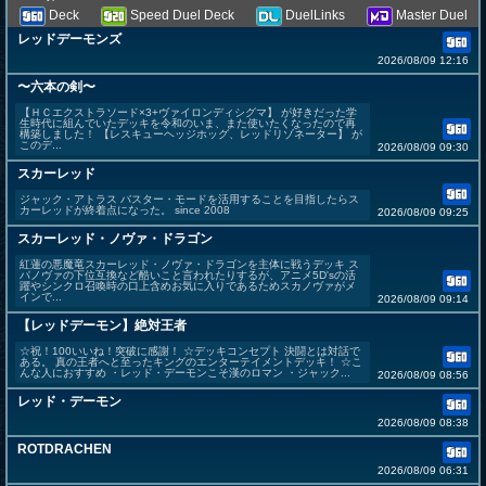
Deck
Speed Duel Deck
DuelLinks
Master Duel
レッドデーモンズ
2026/08/09 12:16
〜六本の剣〜
【ＨＣエクストラソード×3+ヴァイロンディシグマ】 が好きだった学
生時代に組んでいたデッキを令和のいま、また使いたくなったので再
構築しました！ 【レスキューヘッジホッグ、レッドリゾネーター】 が
このデ...
2026/08/09 09:30
スカーレッド
ジャック・アトラス バスター・モードを活用することを目指したらス
カーレッドが終着点になった。 since 2008
2026/08/09 09:25
スカーレッド・ノヴァ・ドラゴン
紅蓮の悪魔竜スカーレッド・ノヴァ・ドラゴンを主体に戦うデッキ ス
パノヴァの下位互換など酷いこと言われたりするが、アニメ5D'sの活
躍やシンクロ召喚時の口上含めお気に入りであるためスカノヴァがメ
インで...
2026/08/09 09:14
【レッドデーモン】絶対王者
☆祝！100いいね！突破に感謝！ ☆デッキコンセプト 決闘とは対話で
ある。 真の王者へと至ったキングのエンターテイメントデッキ！ ☆こ
んな人におすすめ ・レッド・デーモンこそ漢のロマン ・ジャック...
2026/08/09 08:56
レッド・デーモン
2026/08/09 08:38
ROTDRACHEN
2026/08/09 06:31