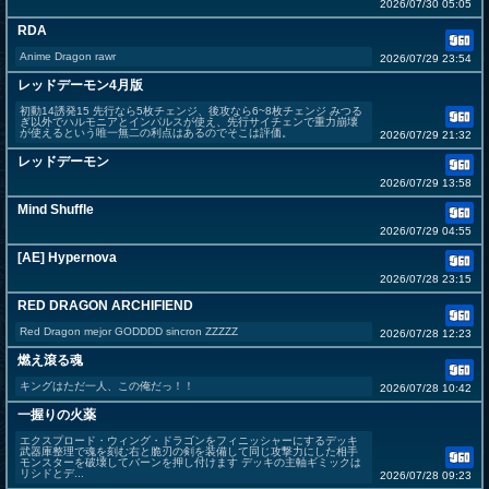
2026/07/30 05:05
RDA
Anime Dragon rawr
2026/07/29 23:54
レッドデーモン4月版
初動14誘発15 先行なら5枚チェンジ、後攻なら6~8枚チェンジ みつる
ぎ以外でハルモニアとインパルスが使え、先行サイチェンで重力崩壊
が使えるという唯一無二の利点はあるのでそこは評価。
2026/07/29 21:32
レッドデーモン
2026/07/29 13:58
Mind Shuffle
2026/07/29 04:55
[AE] Hypernova
2026/07/28 23:15
RED DRAGON ARCHIFIEND
Red Dragon mejor GODDDD sincron ZZZZZ
2026/07/28 12:23
燃え滾る魂
キングはただ一人、この俺だっ！！
2026/07/28 10:42
一握りの火薬
エクスプロード・ウィング・ドラゴンをフィニッシャーにするデッキ
武器庫整理で魂を刻む右と脆刃の剣を装備して同じ攻撃力にした相手
モンスターを破壊してバーンを押し付けます デッキの主軸ギミックは
リシドとデ...
2026/07/28 09:23