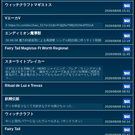
ウィッチクラフトマギストス
2026/08/08 15:31
VエーカV
X https://x.com/tecchan_51?s=21&t=PJjQ6s7Wfj191He4Pf2rsA
2026/08/08 13:49
エンディミオン魔導獣
26.08.08 魔力到達採用による再調整 シングル戦仕様に伴うサイド削除
2026/08/08 12:18
Fairy Tail Magistus Ft Worth Regional
2026/08/08 11:45
スターライトブレイカー
マギストスを主軸にF・HERO シャイニング・フレア・ウィングマンを
出し続けるデッキです。 融合モンスターであるコロゾを簡単に用意出
来るので、黒き竜のエクレシアからカルテシアをリクルートしてSFウ
ィ...
2026/08/08 09:48
Ritual de Luz e Trevas
2026/08/08 08:52
妖精伝姫
デッキ枠足りなくて大好きなラチカ抜けちゃった…
2026/08/08 04:16
ウィッチクラフト
やっと現代パワーになったヴェールさん（サンドリオン）
2026/08/08 04:14
Fairy Tail
2026/08/08 02:42