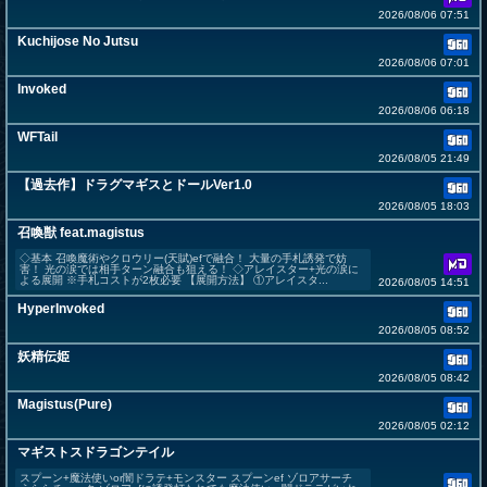
2026/08/06 07:51
Kuchijose No Jutsu
2026/08/06 07:01
Invoked
2026/08/06 06:18
WFTail
2026/08/05 21:49
【過去作】ドラグマギスとドールVer1.0
2026/08/05 18:03
召喚獣 feat.magistus
◇基本 召喚魔術やクロウリー(天賦)efで融合！ 大量の手札誘発で妨
害！ 光の涙では相手ターン融合も狙える！ ◇アレイスター+光の涙に
よる展開 ※手札コストが2枚必要 【展開方法】 ①アレイスタ...
2026/08/05 14:51
HyperInvoked
2026/08/05 08:52
妖精伝姫
2026/08/05 08:42
Magistus(Pure)
2026/08/05 02:12
マギストスドラゴンテイル
スプーン+魔法使いor闇ドラテ+モンスター スプーンef ゾロアサーチ