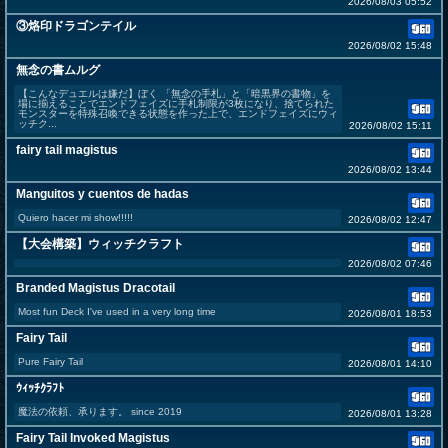
2026/08/03 05:52
③烙印ドラゴンテイル
2026/08/02 15:48
無念の書ムルグ
【こんなデュエルは嫌だ】ぼく 「無念の手札」と「暗黒界の書物」を
場に揃えることでエンドフェイズに手札制限が3枚になり、捨てられた
モンスターを特殊召喚できる状態を作った上で、エンドフェイズにウィ
ッチク...
2026/08/02 15:11
fairy tail magistus
2026/08/02 13:44
Manguitos y cuentos de hadas
Quiero hacer mi show!!!!!
2026/08/02 12:47
【大会構築】ウィッチクラフト
2026/08/02 07:46
Branded Magistus Dracotail
Most fun Deck I've used in a very long time
2026/08/01 18:53
Fairy Tail
Pure Fairy Tail
2026/08/01 14:10
ｳｨｯﾁｸﾗﾌﾄ
魔法の依頼、承ります。 since 2019
2026/08/01 13:28
Fairy Tail Invoked Magistus