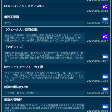
GENESYSアルトメギアVer.２
2026/08/07 23:13
摩訶不思議
ナナシ
2026/08/07 20:25
【ヴェール入り妖精伝姫】
あなせんGAMES 基本展開は以前の動画をご参照ください。 ①ヴェ
ール初動（クリエイション、皇国等を経由）レグルス初動も同じ サー
チ魔法からヴェールを回収し特殊召喚します ヴェール効果で光の...
2026/08/07 20:17
【マギストス】
遊戯王のYouTuberの「好きなデッキで勝つ方法」の動画を参考に「好
きなデッキの長所を伸ばす」ことを意識しつつ魔神ゾロアでエクスト
ラモンスターの効果の発動を禁止する効果に特化させた構築。 封印の
魔...
2026/08/07 14:37
純ウィッチクラフト ガチ用
ウィッチクラフトで勝ちたくて研究しております。 推しはハイネで
す。 環境に合わせてデッキ内容ちょくちょく変えていきます。 トゥ
ーン、キラーチューン、光と闇を対策できるゆきうさぎを3枚、トゥー
ン、キラ...
2026/08/07 12:06
始祖の魔法使い達
『それは「始まり」の物語。』
2026/08/07 09:15
星辰の召喚師
2025.5.17 再構築 2025.6.15 サイド一部再構築 2025.7.21 ドラテ新規
の為、再構築 2025.7.22 再構築 2025.8.8 サイドのみ再構築 2025.9.3
サイドの...
2026/08/07 07:48