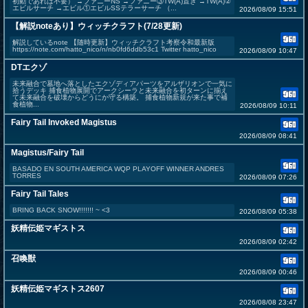
初動であれば不要） →ファニーNS →ファニー③TW(A)置き →TW(A)②
エビルサーチ →エビル①エビルSSテラーサーチ （...
2026/08/09 15:51
【解説noteあり】ウィッチクラフト(7/28更新)
解説しているnote 【随時更新】ウィッチクラフト考察令和最新版
https://note.com/hatto_nico/n/nb0fd6ddb53c1 Twitter hatto_nico
2026/08/09 10:47
DTエクゾ
未来融合で墓地へ落としたエクゾディアパーツをアルザリオンで一気に
拾うデッキ 捕食植物展開でアークシーラと未来融合を初ターンに揃え
て未来融合を破壊からどうにか守る構築。 捕食植物新規が来た事で補
食植物...
2026/08/09 10:11
Fairy Tail Invoked Magistus
2026/08/09 08:41
Magistus/Fairy Tail
BASADO EN SOUTH AMERICA WQP PLAYOFF WINNER ANDRES
TORRES
2026/08/09 07:26
Fairy Tail Tales
BRING BACK SNOW!!!!!!! ~ <3
2026/08/09 05:38
妖精伝姫マギストス
2026/08/09 02:42
召喚獣
2026/08/09 00:46
妖精伝姫マギストス2607
2026/08/08 23:47