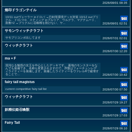
2026/08/01 08:35
烙印ドラゴンテイル
10/11 outヴェーラー inドロバ →巳剣等環境デッキ対策 10/12 outプリ
クル、ドロバ×3、スティング inプルリア、ウルグラ、マグナムート、
座敷×2 →プリクルに召喚権を割けない、ヤ...
2026/08/01 02:51
サモンウィッチクラフト
サモプリコンボ出してます
2026/07/31 02:01
ウィッチクラフト
2026/07/30 12:20
ma = F
混沌なる魅惑の女王を中心としたデッキです。 墓地のモンスターをな
んでも装備でき、名称も変更されますので、序盤はフォーチュンレデ
ィライティーを装備します。装備したライティーをヴァレルRで破壊す
ることで...
2026/07/30 10:42
fairy tail magistus
current competitive fairy tail list
2026/07/30 07:50
ウィッチクラフト
2026/07/29 19:27
妖精伝姫召喚獣
2026/07/29 17:03
Fairy Tail
2026/07/29 06:10