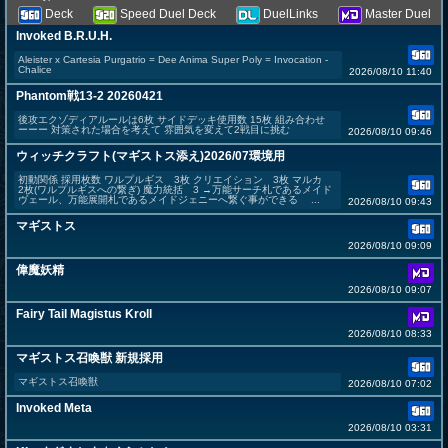
Deck
Speed Duel Deck
DuelLinks
Master Duel
Invoked B.R.U.H.
Aleister x Cartesia Purgatrio = Dee Anima Super Poly = Invocation -
Chalice
2026/08/10 11:40
Phantom戦13-2 20260421
後攻エクゾディアルールは6枚 サイドデッキ使用数 15枚 組み合わせ
ーーー 対策された場合を考えて 雰囲気を変えて2戦目に挑む
2026/08/10 09:46
ウィッチクラフト(マギストス添え)2026/07環境用
初動関係 採用枚数 ワルプルギス 3枚 クリエイション 3枚 マルカ
2枚(ワルプルギスへの繋ぎ) 魔力統括 3 →万能サーチ札であるメイド
ヴェール、万能展開札であるメイドジェニーへ繋ぐ事ができる ...
2026/08/10 09:43
マギストス
2026/08/10 09:09
偉魔妖精
2026/08/10 09:07
Fairy Tail Magistus Kroll
2026/08/10 08:33
マギストス召喚獣 新規採用
マギストス召喚獣
2026/08/10 07:02
Invoked Meta
2026/08/10 03:31