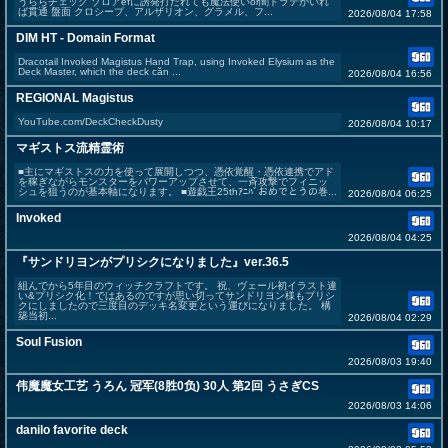
うららチェック ゾロアefに誘発打たれても魔法使いor闇ドラテがいれ
ば貫通 盤面 クロシープ、アルザリオン、グラメル、フ...
2026/08/04 17:58
DIM HT - Domain Format
Dracotail Invoked Magistus Hand Trap, using Invoked Elysium as the
Deck Master, which the deck căn ...
2026/08/04 16:56
REGIONAL Magistus
YouTube.com/DeckCheckDusty
2026/08/04 10:17
マギストス流精霊術
■主にマギストスの力を使って展開しつつ、憑依覚醒・憑依連携でアド
を稼ぎながらモンスターをパワーアップさせて、一斉攻撃でフィニッ
シュを狙うのが基本軸になります。 ■遊戯王25thｱﾆﾊﾞおめでとうの巻...
2026/08/04 06:25
Invoked
2026/08/04 04:25
『サンドリヨンがプリシクになりました』ver.36.5
組んでから5年目のウィッチクラフトです。 祝、ヴェール初イラスト違
い&プリシク化！ではあるのですが思い切ってサンドリヨン様もプリシ
クにしましたので三度目のデッキ名変更という運びになりました。 構
築当初...
2026/08/04 02:29
Soul Fusion
2026/08/03 19:40
伟魔魔女工艺 うろん 冠军(8胜0负) 30人 第2回 うさぎCS
2026/08/03 14:06
danilo favorite deck