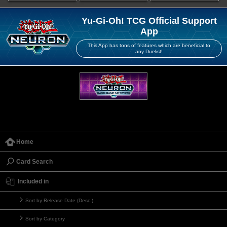
Yu-Gi-Oh! TCG Official Support
App
This App has tons of features which are beneficial to
any Duelist!
Home
Card Search
Included in
Sort by Release Date (Desc.)
Sort by Category