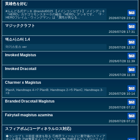
英雄色を好む
#らんどる式デッキ @randol0025 【メインコンセプト】 メインデッキ
『HERO』カテゴリモンスター０の融合『HERO』デッキです。 『F・
HEROフレイム・ウィングマン』は『属性が異なる...
2026/07/28 23:41
マジッククラフト
2026/07/28 17:31
엑소시스터 1.4
마기스토스 ver
2026/07/28 12:32
Invoked Magistus
2026/07/28 11:39
Invoked Dracotail
2026/07/28 11:39
Charmer x Magistus
PlanA; Handtraps 4->7 PlanB; Handtraps 2->5 PlanC; Handtraps 3-
>3
2026/07/28 10:14
Branded Dracotail Magistus
2026/07/28 07:22
Fairytail magistus azamina
2026/07/28 07:21
スフィアボム(コーディネラルロス対応)
◆コンセプト ※前提:後攻を取る ①相手フィールドに裏守備のスフィア
ボムを用意 ②終撃竜サイバーエンドで攻撃 ③相手ターンドローフェイ