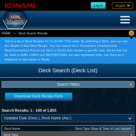
Log in
English
?
HOME
»
Deck Search Results
This is a list of Deck Recipes for Yu-Gi-Oh! TCG cards. By selecting a Deck, you can see
the details of that Deck Recipe. You can search for a Tournament Championship
Deck/Tournament Runner-Up Deck or Decks that contain a specific card. Decks that can
be used in DUEL LINKS and MASTER DUEL are also registered here; use them as a
reference to fare better in Duels.
Deck Search (Deck List)
Search Filters
∧
Download Deck Recipe Form
Search Results: 1 - 100 of 1,855
Deck Name
Deck Type /Date & Time of Last Update:
Deck Type
∨