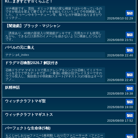
KI…まぎすとす☆くらふと！
ガチ構築です。 普段、ギミック重視の変な構築？ばかり作っているの
ですが視点を変えて勝てるデッキを組もうということで今回構築しま
した。 トゥーンやキラーチューン等、様々なガチ構築がありますがウ
ィッチク...
2026/08/10 02:29
【闇遊戯】ブラック・マジシャン
誘発あり、40枚の新規入り闇遊戯デッキです。汎用カードも使用し
ながら、できるだけ原作のイメージを崩さないように構築したつもり
です。
2026/08/09 23:51
バベルの元に集え
ナナシ p4_index
2026/08/09 22:46
ドラグマ召喚獣2026.7 解説付き
召喚ドラグマ マギストスで黒エクレシアをシンクロ召喚してミドラー
シュを立てて守るデッキです。 一番強い初動が旧アレイスターですの
でフル投入し、無効受けや弱初動スタート(マギストス)の場合はオーケ
アノ...
2026/08/09 22:45
妖精神話
2026/08/09 19:38
ウィッチクラフトマギ型
2026/08/09 19:00
ウィッチクラフトマギストス
2026/08/09 17:52
パーフェクトな生命体(S軸)
もくじorしおりorファニー1枚初動 しおり①ファニーサーチ（ファニー