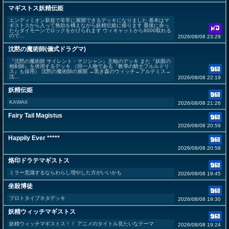
マギストス妖精伝姫
エンディミオン新規で非常に展開できるデッキになりました 基本はマ
ギストスから入って無効を構えながら妖精伝姫に移ります 最後に余っ
たらダイモーンでロックをかけられます ウィキャットから8000取れる
ので...
2026/08/08 23:29
沈黙の魔術師(儀式ドラグマ)
『沈黙の魔術師 サイレント・マジシャン』主軸のデッキ また『妖眼の
相剣師』を併用するデッキ （同一人物である『教導の騎士フルルドリ
ス』も採用） 沈黙の魔術師の展開 →黒き森のウィッチ→アルテミス→
沈...
2026/08/08 22:19
妖精伝姫
KAWAII
2026/08/08 21:26
Fairy Tail Magistus
2026/08/08 20:59
Happily Ever *****
2026/08/08 20:58
烙印ドラテマギストス
ミラー意識するならわらし増やした方がいいかも
2026/08/08 19:45
坐殺博徒
プロトタイプネタデッキ
2026/08/08 19:30
妖精ウィッチマギストス
妖精ウィッチマギストス！！ アニメのタイトル見たいなテーマ
2026/08/08 19:24