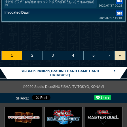
ズにリミッター解除発動 ④スフィアボムの発動にあわせて地獄の痛魂
の...
2026/07/27 20:21
Invocated Dawn
2026/07/27 19:01
1
2
3
4
5
›
»
Yu-Gi-Oh! Neuron(TRADING CARD GAME CARD
∧
DATABASE)
©2020 Studio Dice/SHUEISHA, TV TOKYO, KONAMI
SHARE: