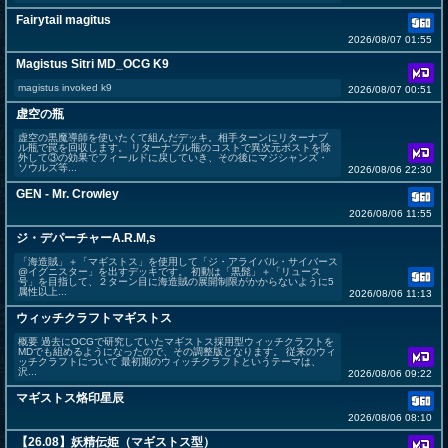
Fairytail magitus
2026/08/07 01:55
Magistus Sitri MD_OCG K9
magistus invoked k9
2026/08/07 00:51
虚空の瓶
虚空の黒魔導師を使いたくて組んだデッキ。相手ターンにリターナブ
ル瓶で罠を回収します。 リターナブル瓶のコストで異次元ポストを除
外して③の効果でフィールドに戻していき、その後にマジシャンズ・
ソウルズ等...
2026/08/06 22:30
GEN - Mr. Crowley
2026/08/06 11:55
ジ・デパーチャーA.R.M,s
「海造賊」＋「マギストス」を使用して「ジ・アライバル・サイバース
@イグニスター」を出すデッキです。 初動は「黒髭」＋「リュース
号」を目指して、２ターン目に海造賊の展開制限がかからないように5
属性以上...
2026/08/06 11:13
ウィッチクラフトマギストス
概要 過去にOCGで研究していたマギストス採用型ウィッチクラフトを
MDでも組めるようになったので、その調整版となります。 従来のウィ
ッチクラフトについて 最初期のウィッチクラフトというテーマは、
沢...
2026/08/06 09:22
マギストス烙印星辰
2026/08/06 08:10
【26.08】妖精伝姫（マギストス型）