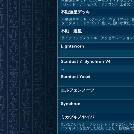
不動遊星デッキ 《スターダスト・ドラゴン
《レッド・デーモンズ・ドラゴン》 王者の...
不動遊星デッキ
不動遊星デッキ 《ジャンク・ウォリアー》 
ターダスト・ドラゴン》 集いし願いが新たに..
不動 遊星
ライティングデュエル！アクセラレーション
Lightsworn
…
Stardust ☆ Synchron V4
...
Stardust Yusei
エルフェンノーツ
Synchron
ミカヅキノヤイバ
#いなごいちえ 「クレセント・ドラゴン」
ーテキストを生かした戦法により、彼独自の活躍