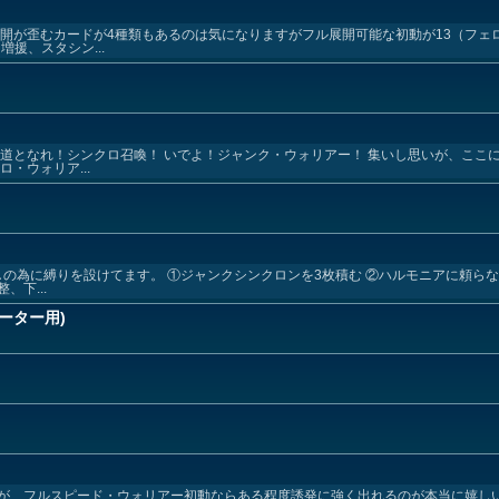
開が歪むカードが4種類もあるのは気になりますがフル展開可能な初動が13（フェ
援、スタシン...
道となれ！シンクロ召喚！ いでよ！ジャンク・ウォリアー！ 集いし思いが、ここに
・ウォリア...
出しの為に縛りを設けてます。 ①ジャンクシンクロンを3枚積む ②ハルモニアに頼ら
下...
ーター用)
が、フルスピード・ウォリアー初動ならある程度誘発に強く出れるのが本当に嬉しい