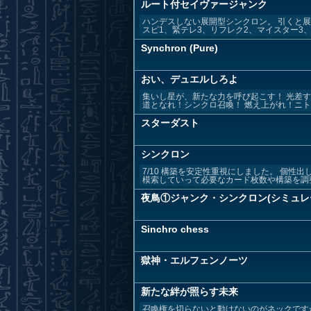
ルート付セイヴァージャンク
ハンデスしない展開型シンクロン。 引くと展
スピ1、緊テレ3、リフレク2、マイスター3、増
Synchron (Pure)
おい、デュエルしろよ
集いし星が、新たな力を呼び起こす！ 光差す
道となれ！シンクロ召喚！ 燃え上がれ！ニトロ
スターダスト
シンクロン
7/10 構築を安定性重視にしました。 個性
模索していって必要なカード枚数や構築を調整、
夜鳥①ジャンク・シンクロン(シミュレ
Sinchro chess
獄神・エルフェンノーツ
新たな絆が照らす未来
召喚権を切らないと動けないのがネックです