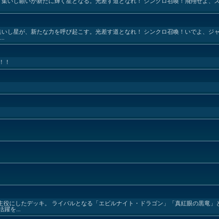
》 集いし願いが新たに輝く星となる。光差す道となれ！ シンクロ召喚！飛翔せよ、
集いし星が、新たな力を呼び起こす。光差す道となれ！ シンクロ召喚！いでよ、ジャ
.
！！
を主役にしたデッキ。 ライバルとなる「エビルナイト・ドラゴン」「真紅眼の黒竜」
を...