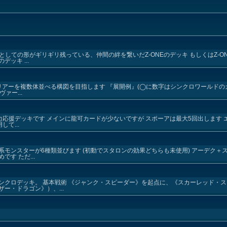
としての形がギリギリ残っている、仲間の絆を繋いだZ-ONEのデッキ もしくはZ-O
ッキ ...
リアーを複数体並べる構図を目指します 『展開例』(◯に数字はシンクロワールドの
ァー...
全力応援デッキです メインに龍可カードが少ないですが スポーアは最大5回出します
て...
モンスターが6種類並びます (初動でスタロンの効果どちらも未使用) アーデク＋ス
す ただ...
ンクロデッキ。 基本戦術 《ジャンク・スピーダー》を起点に、《スカーレッド・
ー・ドラゴン》）、...