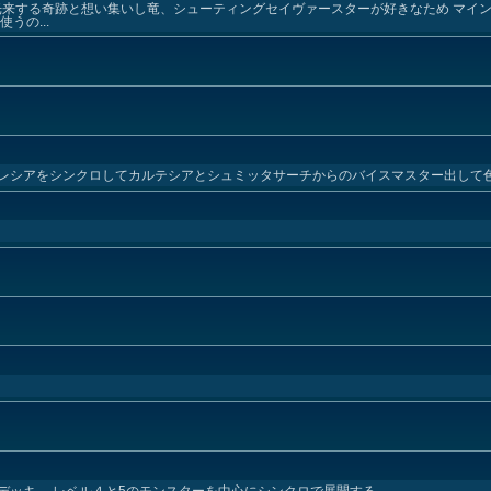
純に光来する奇跡と想い集いし竜、シューティングセイヴァースターが好きなため マイ
うの...
レシアをシンクロしてカルテシアとシュミッタサーチからのバイスマスター出して