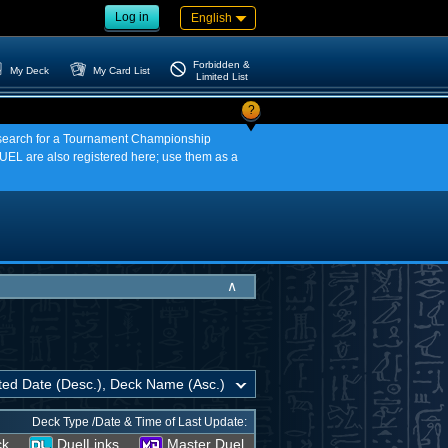
Log in
English
Forbidden &
My Deck
My Card List
Limited List
?
an search for a Tournament Championship
EL are also registered here; use them as a
∧
Deck Type /Date & Time of Last Update:
ck
DuelLinks
Master Duel