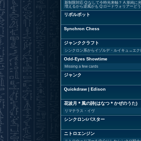
新制限対応 Q:なして今時光来軸？ A:単
増えるから逆風かも Q:ロードウォリアーどう使
リボルボット
Synchron Chess
ジャンククラフト
シンクロン系からイゾルデ・ルイキュ→エク
Odd-Eyes Showtime
Missing a few cards
ジャンク
Quickdraw | Edison
花波月＊風の詩(はなつ＊かぜのうた)
リマテラス・イヴ
シンクロン/バスター
ニトロエンジン