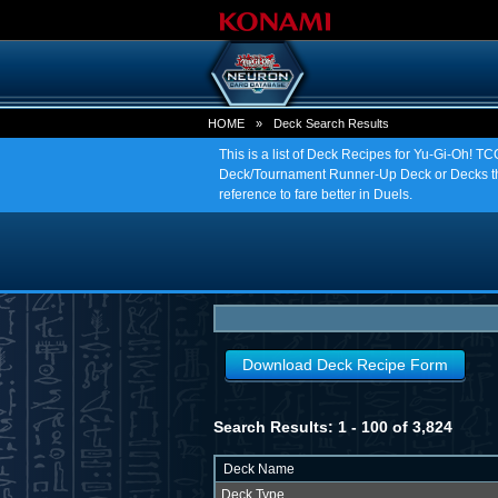
HOME
»
Deck Search Results
This is a list of Deck Recipes for Yu-Gi-Oh! 
Deck/Tournament Runner-Up Deck or Decks tha
reference to fare better in Duels.
Download Deck Recipe Form
Search Results: 1 - 100 of 3,824
Deck Name
Deck Type