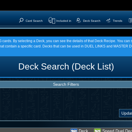
Card Search
Included in
Deck Search
Trends
TCG cards. By selecting a Deck, you can see the details of that Deck Recipe. You c
t contain a specific card. Decks that can be used in DUEL LINKS and MASTER DU
Deck Search (Deck List)
Search Filters
Deck
Speed Duel De