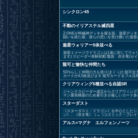
シンクロン45
不動のイリアステル滅四星
Z-ONEが時械神デッキを握る前、遊星デッキ
闘いを経た後、彼らの思いを受け継いだ遊星のデ
遊星ウォリアー5体並べる
遊星イメージでドラゴンは1体に対してウォ
ます) スピーダー単騎初動 盤面 赤き竜(セイヴ
龍可と愉快な仲間たち
5D'sらしく仲間の力も借り(まくっ)た龍可
カードが4,5枚並びます 龍可カードをフル活用し
クリアウィング6種並べる自認SR
ジャンクスピーダー成立からクリアウィング系
マン重視構築のため素引きが厳しいカード多めで
スターダスト
《スターダスト・ドラゴン》を中心としたシ
ン》、《赤き竜》（→《コズミック・ブレイザ
アルス=マグナ エルフェンノーツ
。