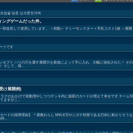
 초점을 맞춘 싱크론전개덱
ィングゲームだった件。
に、一部改良して使用しています。 ＜初動＞ ヤミーモンスター＋手札コスト1枚 ＜展開
ーツです
コンセプト ハリの穴を通す展開力を新規によって手に入れ、大幅に強化された！ そ
そして、帰...
ル受け展開例)
トラクのおかげで初動増やしつつデッキ内に遊星のカードが増えて幸せです チーム5D'
ますがこ...
カードの採用理由】 ＊屋敷わらし М∀LICEやニガテ対面である巳剣に刺さりそう
...