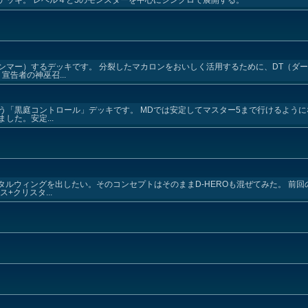
デッキ。 レベル４と5のモンスターを中心にシンクロで展開する。
ンマー）するデッキです。 分裂したマカロンをおいしく活用するために、DT（ダ
宣告者の神巫召...
う「黒庭コントロール」デッキです。 MDでは安定してマスター5まで行けるよう
した。安定...
タルウィングを出したい。そのコンセプトはそのままD-HEROも混ぜてみた。 前
+クリスタ...