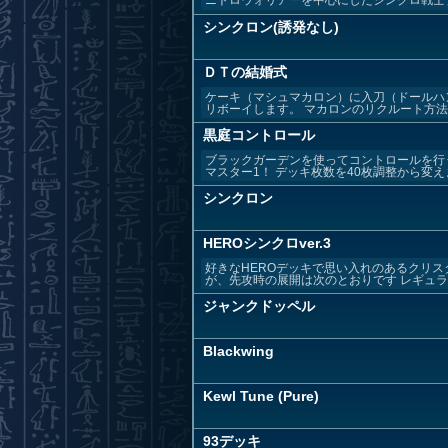
ニトロウォリアーを中心にしたシンクロ戦士
シンクロン(誘発なし)
ＤＴの結婚式
ケーキ（マシュマカロン）に入刀（ドールハ
リボーイします。 マカロンのリクルート方法 
黒庭コントロール
ブラックガーデンを使ってコントロールを行
マスター1！ デッキ枚数を40枚調整から変えま
シンクロン
HEROシンクロver.3
好きなHEROデッキで思い入れのあるクリス
が、先攻時の展開は次のとおりです レギュラス
ジャンクドッペル
Blackwing
Kewl Tune (Pure)
93デッキ