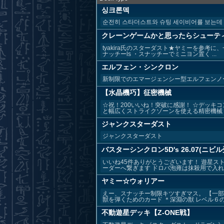
싱크론덱
순전히 스타더스트와 슈팅 세이비어를 보는데
クレーンゲームかと思ったらシューテ
tyakira氏のスターダスト★ヤミーを参考
ナッチーls ・スナッチーでミニヨン置く ...
エルフェン・シンクロン
新制限でのエマージェンシー型エルフェンノ
【水晶機巧】征密機械
☆祝！200いいね！突破に感謝！ ☆デッキ
と幅広くストライクゾーンを使える精密機械！ 
ジャンクスターダスト
ジャンクスターダスト
バスターシンクロン5D's 26.07(ニビ
いいね45件ありがとうございます！ 遊星ス
ーダーへ繋ぎます ドロバ泡雍は抹殺用で入れて
ヤミー☆ウォリアー
えー、スナッチー制限キツすぎマス。 【一部
獣を弾くためのカード ＊深淵の獣 レベル６の特
不動遊星デッキ【Z-ONE戦】