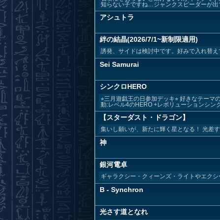
知らない子ですね…ジャンクスピーダーが出て
アシュトラ
絆の結晶(2026/7/1~新制限適用)
誘発、サイドは検討中です。好みで入れ替え
Sei Samurai
シンクロHERO
⭐︎三月遊戯王の日参加デッキ⭐︎ 好きなテー
動:レベル4のHERO +レボリューションシンク.
【スターダスト・ドラゴン】
集いし願いが、新たに輝く星となる！ 光差す道と
神
銀河電卓
ギャラクシー・クィーンズ・ライトやエクシ
B - Synchron
光さす道となれ