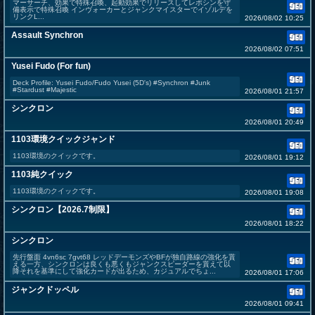
マーサーチ、効果で特殊召喚、起動効果でリリースしてレボシンを守
備表示で特殊召喚 インヴォーカーとジャンクマイスターでイゾルデを
リンクL...
2026/08/02 10:25
Assault Synchron
2026/08/02 07:51
Yusei Fudo (For fun)
Deck Profile: Yusei Fudo/Fudo Yusei (5D's) #Synchron #Junk
#Stardust #Majestic
2026/08/01 21:57
シンクロン
2026/08/01 20:49
1103環境クイックジャンド
1103環境のクイックです。
2026/08/01 19:12
1103純クイック
1103環境のクイックです。
2026/08/01 19:08
シンクロン【2026.7制限】
2026/08/01 18:22
シンクロン
先行盤面 4vn6sc 7gvt68 レッドデーモンズやBFが独自路線の強化を貰
える一方、シンクロンは良くも悪くもジャンクスピーダーを貰えて以
降それを基準にして強化カードが出るため、カジュアルでちょ...
2026/08/01 17:06
ジャンクドッペル
2026/08/01 09:41