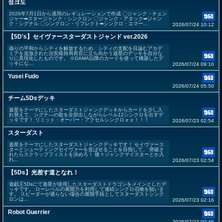
정크도
2026年7月1日から適用のレギュレーションで作成 〇ジャンク・チェン
ジャー➡スタージャンク・シンクロン 〇ジャンク・アタック➡ジャン
ク・シグナル 〇シンクロン・リフレクト➡シンクロ・エマー...
2026/07/24 10:12
【5D's】セイヴァースターダストジャンド ver.2026
偽りの平和からシティを解放するため、シティの支配を目論むアカデ
ミアを追放された治安維持局長官に立ち向かう遊星のデッキを自分な
りに具現化したものです。 ※DAMA以降のカードを使って構築したデ
ッキにな...
2026/07/24 09:10
Yusei Fudo
2026/07/24 05:50
チーム5Dsデッキ
遊星をテーマにしたスターダストジャンクデッキからカードを少し入
れ替えて、シグナ―の龍を全部出しながらレベル12シンクロを出すデ
ッキです！ リミット・オーバー・アクセルシンクロォォ！！！
2026/07/23 02:54
スターダスト
遊星をテーマにしたスターダストジャンクデッキです！ セイヴァース
ターとシューティングセイヴァーを並ばせることを目指して、 突破さ
れたらスクラップフィストを決めろ！ 後々ジャンクマイスターとか入
れ...
2026/07/23 02:54
【5Ds】光差す道となれ！
遊戯王5Dsにて遊星が使用したスターダストドラゴンをメインとしたデ
ッキです。 ローレベルの展開力を利用して連続シンクロ召喚を狙いま
す。 スピーダーが通らない場合の展開手段としてスターダストシンク
ロンは...
2026/07/23 02:16
Robot Guerrier
2026/07/23 00:46