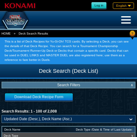
Log in
English
?
HOME
»
Deck Search Results
This is a list of Deck Recipes for Yu-Gi-Oh! TCG cards. By selecting a Deck, you can see
the details of that Deck Recipe. You can search for a Tournament Championship
Deck/Tournament Runner-Up Deck or Decks that contain a specific card. Decks that can
be used in DUEL LINKS and MASTER DUEL are also registered here; use them as a
reference to fare better in Duels.
Deck Search (Deck List)
Search Filters
∧
Download Deck Recipe Form
Search Results: 1 - 100 of 2,008
Deck Name
Deck Type /Date & Time of Last Update:
Deck Type
∨