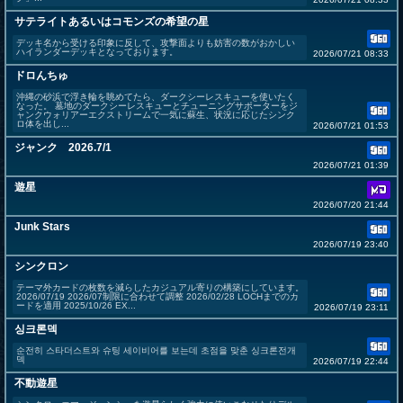
サテライトあるいはコモンズの希望の星
デッキ名から受ける印象に反して、攻撃面よりも妨害の数がおかしい
ハイランダーデッキとなっております。
2026/07/21 08:33
ドロんちゅ
沖縄の砂浜で浮き輪を眺めてたら、ダークシーレスキューを使いたく
なった。 墓地のダークシーレスキューとチューニングサポーターをジ
ャンクウォリアーエクストリームで一気に蘇生、状況に応じたシンク
ロ体を出し...
2026/07/21 01:53
ジャンク 2026.7/1
2026/07/21 01:39
遊星
2026/07/20 21:44
Junk Stars
2026/07/19 23:40
シンクロン
テーマ外カードの枚数を減らしたカジュアル寄りの構築にしています。
2026/07/19 2026/07制限に合わせて調整 2026/02/28 LOCHまでのカ
ードを適用 2025/10/26 EX...
2026/07/19 23:11
싱크론덱
순전히 스타더스트와 슈팅 세이비어를 보는데 초점을 맞춘 싱크론전개
덱
2026/07/19 22:44
不動遊星