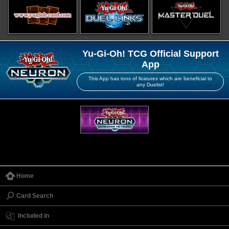
Yu-Gi-Oh! TCG Official Support
App
This App has tons of features which are beneficial to
any Duelist!
Home
Card Search
Included in