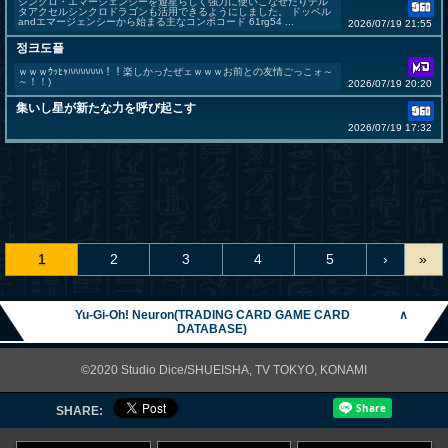
シンクロ・エマージェンシーを遊星らしく強力に使いこなせたりデル
タアクセルシンクロドラゴンも活用できるようにしました。 ドッペル
andエマージェンシーから始まる主なコンボコード 61rg54 ...
2026/07/19 21:55
정크도플
ｗｗｗｳｯﾋｬﾊﾊﾊﾊﾊﾊﾊ！！楽しかったぜェｗｗｗお前との友情ごっこォ～
～！！)
2026/07/19 20:20
集いし星が新たな力を呼び起こす
2026/07/19 17:32
1
2
3
4
5
›
»
Yu-Gi-Oh! Neuron(TRADING CARD GAME CARD
∧
DATABASE)
©2020 Studio Dice/SHUEISHA, TV TOKYO, KONAMI
SHARE: