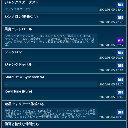
ジャンクスターダスト
ジャンクスターダスト
2026/08/05 23:49
シンクロン(誘発なし)
2026/08/05 22:48
黒庭コントロール
ブラックガーデンを使ってコントロールを行う「黒庭コントロール」
デッキです。 MDでは安定してマスター5まで行けるようになってきま
した。目指せマスター1！ デッキ枚数を40枚調整から変えました。安
定...
2026/08/05 22:17
シンクロン
2026/08/05 20:03
ジャンクドッペル
2026/08/05 17:04
Stardust ☆ Synchron V4
...
2026/08/05 14:10
Kewl Tune (Pure)
2026/08/05 05:02
遊星ウォリアー5体並べる
遊星イメージでドラゴンは1体に対してウォリアーを複数体並べる構図
を目指します 『展開例』(◯に数字はシンクロワールドのカウンター数
を表しています) スピーダー単騎初動 盤面 赤き竜(セイヴァー...
2026/08/04 13:03
龍可と愉快な仲間たち