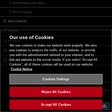
Sort by Release Date (Desc.)
Sort by Category
Deck Search
Trends
Our use of Cookies
My Deck
We use cookies to make our website work properly. We also
use cookies to analyze the traffic of our website, to provide
My Card List
you with the advertisement tailored to your interest, and to
link our website to the social media. If you select “Accept All
Forbidden & Limited List
Cookies”, all of these cookies will be used on our website.
Cookie Notice
Cookies Settings
Contact
Terms of Use
Terms of Use
Cookies Settings
©2026 Konami Digital Entertainment
Reject All Cookies
Accept All Cookies