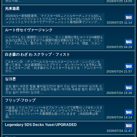
両立可能...
2026/07/25 14:05
光来遊星
2026/4/1〜新制限適用。 マイスターSS→メイルサーチ→メイルSS→
メイルリリースでジェットリクルート→マイスターのレベル1つ下げる
→ジェットとマイスターでアーデク→ジェット墓地効果でジャンク...
2026/07/25 11:14
ルート付セイヴァージャンク
ハンデスしない展開型シンクロン。 引くと展開が歪むカードが4種類も
あるのは気になりますがフル展開可能な初動が13（フェロー3、ソニッ
ク1、フルスピ1、緊テレ3、リフレク2、マイスター3、増援、スタシ
ン...
2026/07/25 04:29
白き森の わざ わ スクラップ・フィスト
◯1ターン目 ・ディアベルスターからスタージャンク・シンクロンを
持って来る ・白き森展開からスプライト・ガンマバーストを手札に加
える ◯2ターン目 ・白き森からアムリターラを立てる ・アムリターラ
から...
2026/07/24 21:57
싱크론
모임 별이 새로운 힘을 불러일으킨다! 빛이 드는 길이 되어라! 싱크로 소
환! 이리 와! 정크 워리어! 모임의 마음이, 여기에 새로운 힘이 된다! 빛이
드는 길이 되어라! 싱크로 ...
2026/07/24 15:26
フリップ-フロップ
大改造 ミラクルフリッパー&ダブルフッキングで攻撃ロック&モンスタ
ー除去狙っていくデッキ 加えてジャンクウォリアーエクストリームに
よるミラクルフリッパー大量展開も狙っていきます （永続効果は有
効、...
2026/07/24 14:14
Legendary 5DS Decks Yusei UPGRADED
2026/07/24 11:47