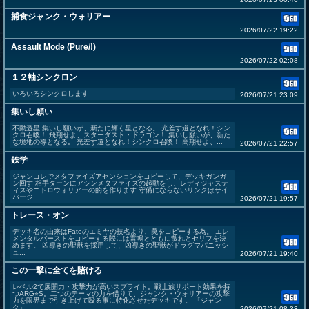
捕食ジャンク・ウォリアー
2026/07/22 19:22
Assault Mode (Pure/!)
2026/07/22 02:08
１２軸シンクロン
いろいろシンクロします
2026/07/21 23:09
集いし願い
不動遊星 集いし願いが、新たに輝く星となる。 光差す道となれ！シン
クロ召喚！ 飛翔せよ、スターダスト・ドラゴン！ 集いし願いが、新た
な境地の導となる。 光差す道となれ！シンクロ召喚！ 高翔せよ、...
2026/07/21 22:57
鉄学
ジャンコレでメタファイズアセンションをコピーして、デッキガンガ
ン回す 相手ターンにアシンメタファイズの起動をし、レディジャステ
ィスやニトロウォリアーの的を作ります 守備にならないリンクはサイ
バージ...
2026/07/21 19:57
トレース・オン
デッキ名の由来はFateのエミヤの技名より、罠をコピーする為。 エレ
メンタルバーストをコピーする際には雷鳴とともに散れとセリフを決
めます。 凶導きの聖獣を採用して、凶導きの聖獣がドラグマパニッシ
ュ...
2026/07/21 19:40
この一撃に全てを賭ける
レベル2で展開力・攻撃力が高いスプライト。戦士族サポート効果を持
つARG⭐︎S。二つのテーマの力を借りて、ジャンク・ウォリアーの攻撃
力を限界まで引き上げて殴る事に特化させたデッキです。 「ジャン
ク」...
2026/07/21 08:33