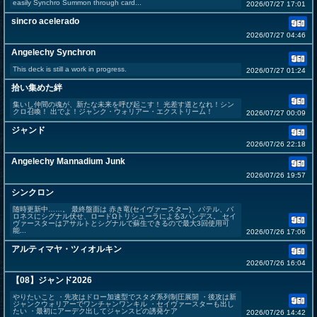
easily Synchro Summon through card...
2026/07/27 17:01
sincro acelerado
2026/07/27 04:46
Angelechy Synchron
This deck is still a work in progress.
2026/07/27 01:24
拾い集めた絆
集いし仲間の魂が、新たな未来を呼び起こす！ 光差す道となれ！シン
クロ召喚！ 出でよ！ジャンク・ウォリアー・エクストリーム！
2026/07/27 00:09
ジャンド
2026/07/26 22:18
Angelechy Mannadium Junk
2026/07/26 19:57
シンクロン
随時更新中……。 最終盤面は 赤き竜(セイヴァースター)、パテル、バ
ロネスにシグナル伏せ、ロードΩトリシューラによる3ハンデス。 セイ
ヴァースターはアサルトとシグナルで蘇生できるので最大3回使用可
能...
2026/07/26 17:06
アルティマヤ・ツィオルキン
2026/07/26 16:04
【08】ジャンド2026
やりたいこと ・先攻はドロー加速型でスタダ系列制圧展開 ・後攻は新
ジャンクウォリアーでワンチャンワンキル ・セイヴァースターも出し
たい ・最初にアーデク出してジャンスピの誘発ケア
2026/07/26 14:42