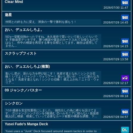
Clear Mind
2026/07/30 11:47
遊星
仲間との絆を力に変え、渾身の一撃で勝利を掴もう！
2026/07/29 14:45
おい、デュエルしろよ。
5D's一挙配信熱かったですね。永久保存で置いといて欲しいぐらいで
す 不動遊星デッキです。勝つ構築や最近のカード入れてる様なもので
はなく、作中の構築を再現する事を目標としてます。融合は使用して
ません...
2026/07/29 14:15
スクラップフィスト
2026/07/29 13:58
おい、デュエルしろよ(複製)
集いし星が、新たな力を呼び起こす！ 光差す道となれ！シンクロ召
喚！ いでよ！ジャンク・ウォリアー！ 集いし思いが、ここに新たな力
となる！ 光差す道となれ！シンクロ召喚！ 燃え上がれ！ニトロ・ウォ
リア...
2026/07/29 12:17
09 ジャンク／バスター
2026/07/29 09:18
シンクロン
7/10 構築を安定性重視にしました。 個性出しの為に縛りを設けてま
す。 ①ジャンクシンクロンを3枚積む ②ハルモニアに頼らない 新規搭
載お試し構築、模索していって必要なカード枚数や構築を調整、下...
2026/07/28 04:57
Yusei Fudo’s Manga Deck
Yusei uses a "Junk" Deck focused around swarm tactics in order to