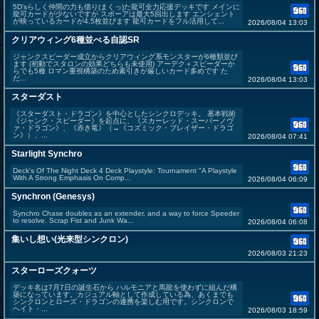
5D'sらしく仲間の力も借り(まくっ)た龍可全力応援デッキです メインに
龍可カードが少ないですが スポーアは最大5回出します エンシェント
が映っているカードが4,5枚並びます 龍可カードをフル活用して...
2026/08/04 13:03
クリアウィング6種並べる自認SR
ジャンクスピーダー成立からクリアウィング系モンスターが6種類並び
ます (初動でスタロンの効果どちらも未使用) アーデク＋スピーダーか
らでも5種 ロマン重視構築のため素引きが厳しいカード多めです た
だ...
2026/08/04 13:03
スターダスト
《スターダスト・ドラゴン》を中心としたシンクロデッキ。 基本戦術
《ジャンク・スピーダー》を起点に、《スカーレッド・スーパーノヴ
ァ・ドラゴン》、《赤き竜》（→《コズミック・ブレイザー・ドラゴ
ン》）、...
2026/08/04 07:41
Starlight Synchro
Deck's Of The Night Deck 4 Deck Playstyle: Tournament "A Playstyle
With A Strong Emphasis On Comp...
2026/08/04 06:09
Synchron (Genesys)
Synchro Chase doubles as an extender, and a way to force Speeder
to resolve. Scrap Fist and Junk Wa...
2026/08/04 06:08
集いし想い(光来型シンクロン)
2026/08/03 21:23
スターローズクォーツ
デッキ名は7月7日の誕生石から ハルモニアと馬龍を使わずに組んだ構
築になっています。カジュアル軸として作成している為、あくまでも
シンクロンとローズ・ドラゴンの連携を楽しむ用です。シンクロンで
ヘイト・...
2026/08/03 18:59