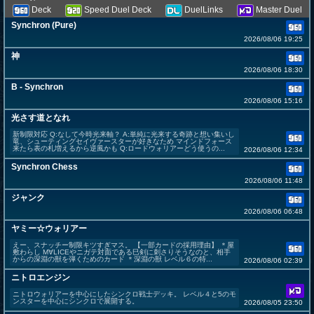
Deck
Speed Duel Deck
DuelLinks
Master Duel
Synchron (Pure)
2026/08/06 19:25
神
2026/08/06 18:30
B - Synchron
2026/08/06 15:16
光さす道となれ
新制限対応 Q:なして今時光来軸？ A:単純に光来する奇跡と想い集いし
竜、シューティングセイヴァースターが好きなため マインドフォース
来たら表の札増えるから逆風かも Q:ロードウォリアーどう使うの...
2026/08/06 12:34
Synchron Chess
2026/08/06 11:48
ジャンク
2026/08/06 06:48
ヤミー☆ウォリアー
えー、スナッチー制限キツすぎマス。 【一部カードの採用理由】 ＊屋
敷わらし М∀LICEやニガテ対面である巳剣に刺さりそうなのと、相手
からの深淵の獣を弾くためのカード ＊深淵の獣 レベル６の特...
2026/08/06 02:39
ニトロエンジン
ニトロウォリアーを中心にしたシンクロ戦士デッキ。 レベル４と5のモ
ンスターを中心にシンクロで展開する。
2026/08/05 23:50