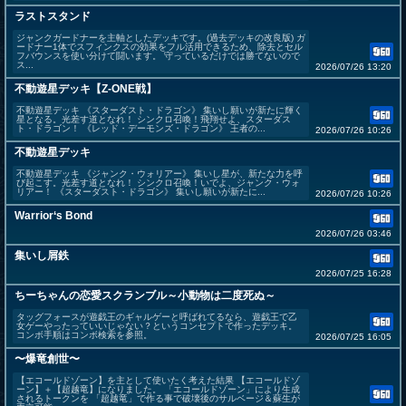
ラストスタンド
ジャンクガードナーを主軸としたデッキです。(過去デッキの改良版) ガ
ードナー1体でスフィンクスの効果をフル活用できるため、除去とセル
フバウンスを使い分けて闘います。 守っているだけでは勝てないので
ス...
2026/07/26 13:20
不動遊星デッキ【Z-ONE戦】
不動遊星デッキ 《スターダスト・ドラゴン》 集いし願いが新たに輝く
星となる。光差す道となれ！ シンクロ召喚！飛翔せよ、スターダス
ト・ドラゴン！ 《レッド・デーモンズ・ドラゴン》 王者の...
2026/07/26 10:26
不動遊星デッキ
不動遊星デッキ 《ジャンク・ウォリアー》 集いし星が、新たな力を呼
び起こす。光差す道となれ！ シンクロ召喚！いでよ、ジャンク・ウォ
リアー！ 《スターダスト・ドラゴン》 集いし願いが新たに...
2026/07/26 10:26
Warrior‘s Bond
2026/07/26 03:46
集いし屑鉄
2026/07/25 16:28
ちーちゃんの恋愛スクランブル～小動物は二度死ぬ～
タッグフォースが遊戯王のギャルゲーと呼ばれてるなら、遊戯王で乙
女ゲーやったっていいじゃない？というコンセプトで作ったデッキ。
コンボ手順はコンボ検索を参照。
2026/07/25 16:05
〜爆竜創世〜
【エコールドゾーン】を主として使いたく考えた結果 【エコールドゾ
ーン】＋【超越竜】になりました。 「エコールドゾーン」により生成
されるトークンを 「超越竜」で作る事で破壊後のサルベージ＆蘇生が