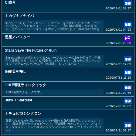
C 瞳月
2026/08/01 08:37
ミカヅキノヤイバ
#いなごいちえ 「クレセント・ドラゴン」を主役にしたデッキ。 ライ
バルとなる「エビルナイト・ドラゴン」「真紅眼の黒竜」との差別
化、そのフレーバーテキストを生かした戦法により、彼独自の活躍を...
2026/08/01 04:55
遊星／バスター
2026/07/31 20:30
Stars Save The Future of Ruin
Sin paradigm shiftとシンクロ•エマージェンシーの2枚を使って、手札
から展開したり、シンクロ召喚をしていきます。 真っ先に狙いたいの
はヴィクテム•サンクチュアリの着地、もしくはバロネ...
2026/07/31 19:03
GERÜMPEL
2026/07/31 11:16
1103環境ライロクイック
1103環境のクイックです。
2026/07/31 09:56
Junk + Stardust
2026/07/31 05:02
ナチュビ型シンクロン
展開少なめながら強力なロックを仕掛ける身内対戦用のシンクロンで
す。 最終盤面がナチュルビースト、完成耐性カオスアンヘル、バロネ
スになります。 アンヘルはスタダシンクロンとBFノートゥングで作り
ます。 ...
2026/07/31 01:37