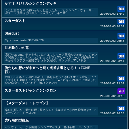
かずオリジナルシンクロンデッキ
これは自分なりに強いかなっと思ったカードとジャンク・ウォーリー
のストラク関係せいのカード入れたデッキです
2026/08/03 17:42
スターダスト
2026/08/03 14:01
Stardust
Synchron banlist 30/04/2026
2026/08/03 05:45
世界喰らいの竜
真紅/magenta. デッキ名:ウロボロス リソース重視のツォルキン ジャン
ク関係でツォルキン、エンシェントフェアリーでフィールド魔法サー
チからサブテラー展開 アシュトラお試し サンクチュアリ2枚を...
2026/08/02 23:51
俺たちの想いが未来へと続く光差す道となる！（ZONE
戦）
祝300イイネ！（2026/04/01） ありがとうございます！（感涙） ここ
まで来たら400イイネを目指すぞー！！ →これを2026年中に達成した
いな(ｳﾙｳﾙ) こうなったら、5D’sファンの...
2026/08/02 23:02
スターダストジャンクシンクロン
2026/08/02 20:16
【スターダスト・ドラゴン】
集いし願いが、新たに輝く星となる！ 光差す道となれ!! 飛翔せよ!! ス
ターダスト・ドラゴン!!
2026/08/02 14:38
先行展開型御巫
インヴォーカーから展開 ジャンクマイスター特殊召喚、ジャンクアー