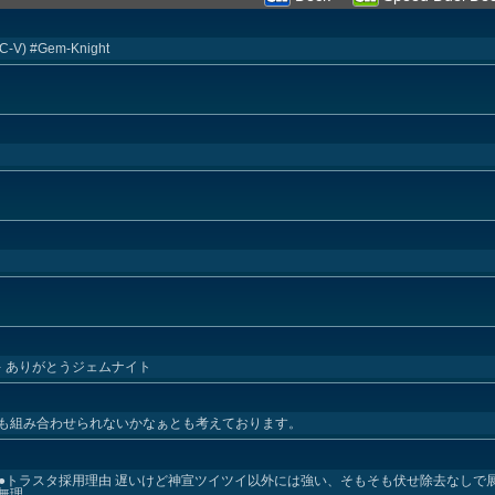
ARC-V) #Gem-Knight
キ ありがとうジェムナイト
も組み合わせられないかなぁとも考えております。
 ●トラスタ採用理由 遅いけど神宣ツイツイ以外には強い、そもそも伏せ除去なしで展
理、...