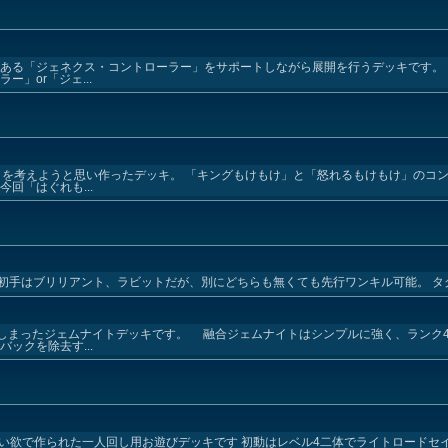
である「ジェネクス・コントローラー」をサポートしながら展開を行うデッキです。
」or「ジェ...
」を考えようと思い作ったデッキ。 「キングもけもけ」と「怒れるもけもけ」のコ
回「はぐれも...
手はブリリアント、ラビットだが、別にどちらも無くても先行ワンキル可能。 タグ：k
でしまったジェムナイトデッキです。 融合ジェムナイトはシンプルに強く、ランク
ックを除去す...
みたい欲で作られた一人回し用お遊びデッキです 初動はレベル4二体でライトロードセ