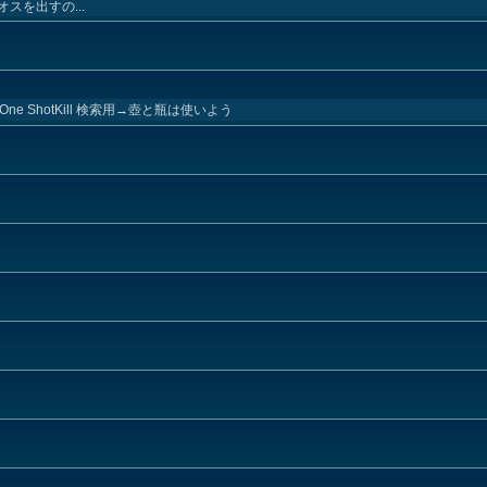
スを出すの...
ng One ShotKill 検索用→壺と瓶は使いよう