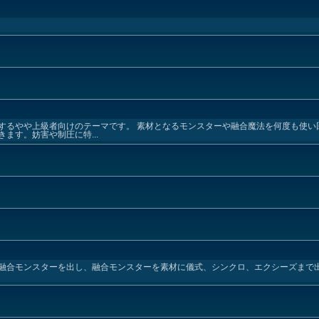
するやや上級者向けのテーマです。 素材となるモンスターや融合魔法を何度も使い
ます。妨害や制圧に特...
合モンスターを出し、融合モンスターを素材に儀式、シンクロ、エクシーズまで出して