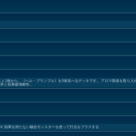
スト1枚から、《ヘル・ブランブル》を3体並べるデッキです。 アロマ新規を取り入
と効果破壊耐性...
ッキ 効果を持たない融合モンスターを使って打点をプラスする