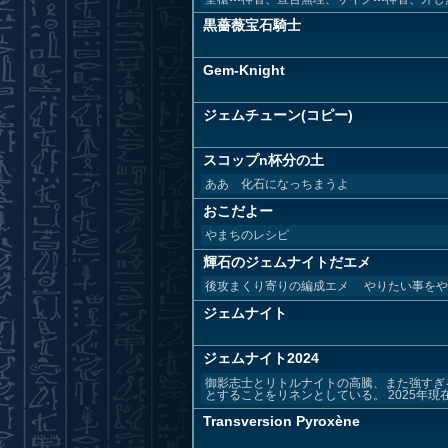
黒薔薇宝石騎士
Gem-Knight
ジェムチューン(コピー)
スコップn杯分の土
ああ 化石になっちまうよ
おこだよー
やまちのレシピ
輝石のジェムナイトだエメ
後攻まくり寄りの編成エメ やりたい事をや
ジェムナイト
ジェムナイト2024
御影志士とリトルナイトの高騰、また強すぎ
とすることをリネンとしている。 2025年現在
Transversion Pyroxène