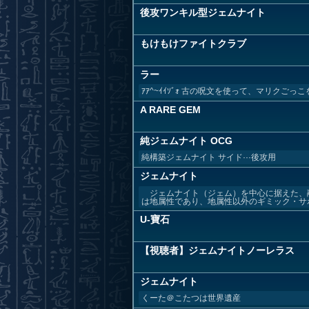
後攻ワンキル型ジェムナイト
もけもけファイトクラブ
ラー
ｱｱ^~ｲｲｿﾞｫ 古の呪文を使って、マリクごっこを楽しもう
A RARE GEM
純ジェムナイト OCG
純構築ジェムナイト サイド···後攻用
ジェムナイト
ジェムナイト（ジェム）を中心に据えた、
は地属性であり、地属性以外のギミック・サポ
U-寶石
【視聴者】ジェムナイトノーレラス
ジェムナイト
くーた＠こたつは世界遺産