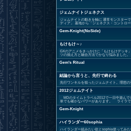
ジェムナイトジェネクス
ジェムナイトの動きを軸に 通常モンスター
ディア」 墓地から「ジェネクス・コントローラー
Gem-Knight(NoSide)
もけもけ～♪
GXのアニメをきっかけに「もけもけデッキ
ツの揃え方と融合方法でかなり悩みました。 今
Gem's Ritual
結論から言うと、先行で終わる
先行ワンキルを狙ったジェムナイト。理想の初
2012ジェムナイト
MDのタイムトラベル2012で一日中遊ん
単でも確かなパワーがあります。 ライラでバ
Gem-Knight
ハイランダー60sophia
ハイランダー組みたい欲とsophia使って