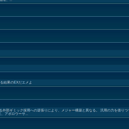
る結果のEXだエメよ
る外部ギミック採用への逆張りにより、メジャー構築と異なる。 汎用の力を借りつ
、アポロウーサ...