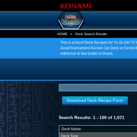
HOME
»
Deck Search Results
This is a list of Deck Recipes for Yu-Gi-Oh! 
Deck/Tournament Runner-Up Deck or Decks tha
reference to fare better in Duels.
Download Deck Recipe Form
Search Results: 1 - 100 of 1,071
Deck Name
Deck Type