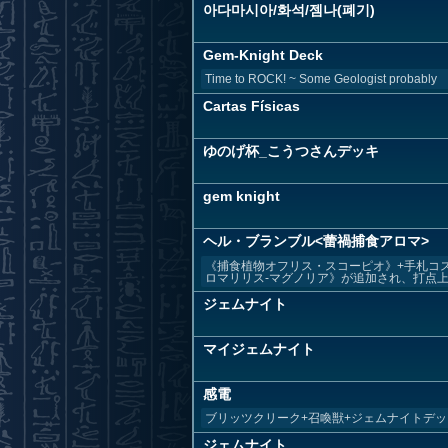
아다마시아/화석/젬나(폐기)
Gem-Knight Deck
Time to ROCK! ~ Some Geologist probably
Cartas Físicas
ゆのげ杯_こうつさんデッキ
gem knight
ヘル・ブランブル<蕾禍捕食アロマ>
《捕食植物オフリス・スコーピオ》+手札コ
ロマリリス-マグノリア》が追加され、打点上昇
ジェムナイト
マイジェムナイト
感電
ブリッツクリーク+召喚獣+ジェムナイトデ
ジェムナイト