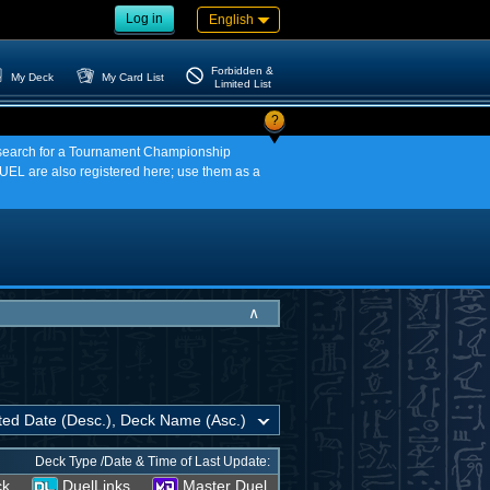
Log in
English
Forbidden &
My Deck
My Card List
Limited List
?
an search for a Tournament Championship
EL are also registered here; use them as a
∧
Deck Type /Date & Time of Last Update:
ck
DuelLinks
Master Duel