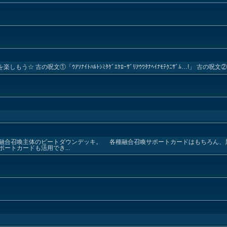
☆ 古の呪文①「ｳｱｿﾅｲﾄﾊﾙﾄｼﾐﾀｹﾞｴｹﾛｰｻﾞﾘｱｳﾜﾀﾅﾍｲﾅﾓﾃｸﾆｻﾞﾑ…!」 古の呪文②「ｱｧﾘ
融合召喚主体のビートダウンデッキ。 各種融合召喚サポートカードはもちろん、
ートカードも活用でき...