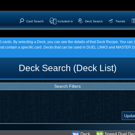
Card Search
Included in
Deck Search
Trends
TCG cards. By selecting a Deck, you can see the details of that Deck Recipe. You c
t contain a specific card. Decks that can be used in DUEL LINKS and MASTER DU
Deck Search (Deck List)
Search Filters
Deck
Speed Duel De