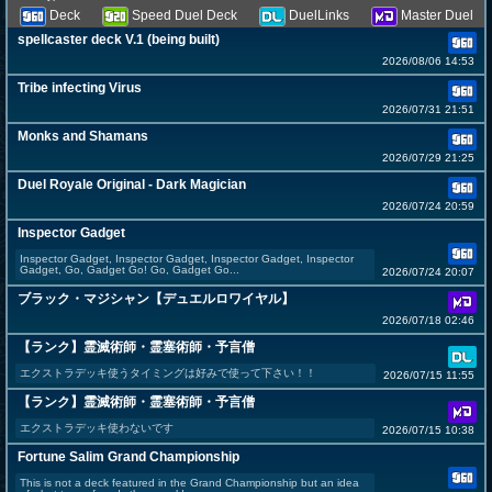
Deck
Speed Duel Deck
DuelLinks
Master Duel
spellcaster deck V.1 (being built)
2026/08/06 14:53
Tribe infecting Virus
2026/07/31 21:51
Monks and Shamans
2026/07/29 21:25
Duel Royale Original - Dark Magician
2026/07/24 20:59
Inspector Gadget
Inspector Gadget, Inspector Gadget, Inspector Gadget, Inspector
Gadget, Go, Gadget Go! Go, Gadget Go...
2026/07/24 20:07
ブラック・マジシャン【デュエルロワイヤル】
2026/07/18 02:46
【ランク】霊滅術師・霊塞術師・予言僧
エクストラデッキ使うタイミングは好みで使って下さい！！
2026/07/15 11:55
【ランク】霊滅術師・霊塞術師・予言僧
エクストラデッキ使わないです
2026/07/15 10:38
Fortune Salim Grand Championship
This is not a deck featured in the Grand Championship but an idea