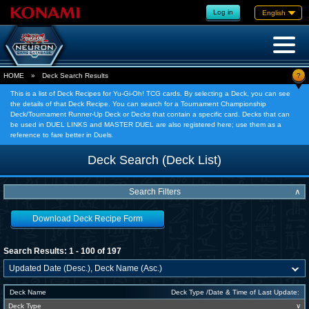
Log in
English
?
HOME
»
Deck Search Results
This is a list of Deck Recipes for Yu-Gi-Oh! TCG cards. By selecting a Deck, you can see
the details of that Deck Recipe. You can search for a Tournament Championship
Deck/Tournament Runner-Up Deck or Decks that contain a specific card. Decks that can
be used in DUEL LINKS and MASTER DUEL are also registered here; use them as a
reference to fare better in Duels.
Deck Search (Deck List)
Search Filters
∧
Download Deck Recipe Form
Search Results: 1 - 100 of 197
Deck Name
Deck Type /Date & Time of Last Update:
Deck Type
∨