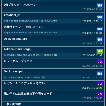
DRブラック・マジシャン
2024/09/06 12:43
4zokusei_01
http://de-ford.seesaa.net/article/428788009.html
2024/08/17 15:16
四属性ドラフト_炎水_メイン1
http://de-ford.seesaa.net/article/428788009.html
2024/08/17 15:01
Deck incantatore
2024/08/10 01:11
Arkana (Dark Stage)
Skill Cards: Now You See Them… A Terrible Fate
2024/08/05 11:37
ロワイヤル ブラマジ
2024/07/28 12:38
Deck principal
no es profesional pero es entretenido
2024/07/15 11:44
レガシー１００デッキ ～その3～
2024/07/12 22:26
俺の手札には意☆味☆不☆明なカード
2024/06/16 00:55
（新）闇遊戯