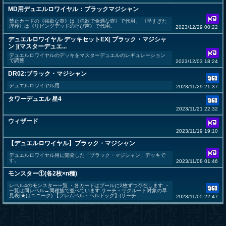
MD用デュエルロワイヤル：ブラックマジシャン
禁止カードの《強欲な壺》は《強欲で金満な壺》で代用、 《早すぎた
埋葬》は《リビングデッドの呼び声》で代用。
2023/12/29 00:22
デュエルロワイヤル デッキセットEX[ ブラック・マジシャ
ン ](マスターデュエ...
デュエルロワイヤルのデッキをマスターデュエルのレギュレーション
で調整
2023/12/03 18:24
DR02:ブラック・マジシャン
デュエルロワイヤル用
2023/11/29 21:37
タワーデュエル 星4
2023/11/21 22:32
ウィザード
2023/11/19 19:10
【デュエルロワイヤル】ブラック・マジシャン
デュエルロワイヤル用に開発した「ブラック・マジシャン」デッキで
す。
2023/11/08 01:46
モンスター①(各2枚×n種)
レベル4のモンスター一覧 ・各カードはプールに2枚ずつ存在します ・
一覧は同レベル→同種族で並べています サーチ・リクルート対象の早
見表(★はユニーク) 【フレムベル・ヘルドッグ】(サーチ...
2023/11/05 22:47