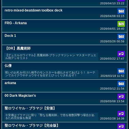
2026/04/10 23:22
retro mixed-beatdown toolbox deck
2026/04/08 03:15
FRG - Arkana
2026/04/01 18:40
Deck 1
2026/03/26 00:59
【DR】黒魔術師
【デュエルロワイヤル】黒魔術師-ブラックマジシャン マスターデュエ
ル用デッキリスト
2026/03/22 17:47
仏僧
呪いのお札を付けた相手のモンスターを成仏させてあげよう！ カーテ
ンでカイクウやチョウサイを出すとびっくりされるぞ！
2026/03/18 11:52
arkana
2026/03/12 21:54
00 Dark Magician's
2026/03/08 13:54
聖ロワイヤル・ブラマジ【安価】
※安価はブラマジに限り「聖なる魔術師」で壺を複数回撃つ場合があ
るため完全版を推奨
2026/02/28 14:36
聖ロワイヤル・ブラマジ【完全版】