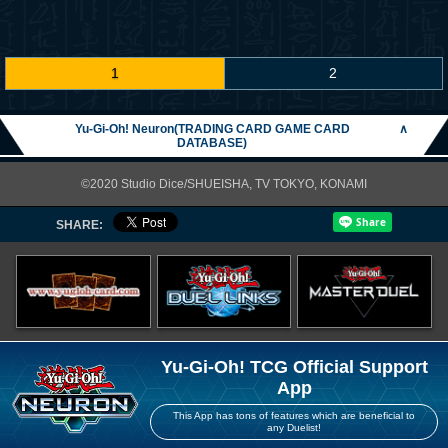
1
2
Yu-Gi-Oh! Neuron(TRADING CARD GAME CARD
∧
DATABASE)
©2020 Studio Dice/SHUEISHA, TV TOKYO, KONAMI
SHARE:
Yu-Gi-Oh! TCG Official Support
App
This App has tons of features which are beneficial to
any Duelist!