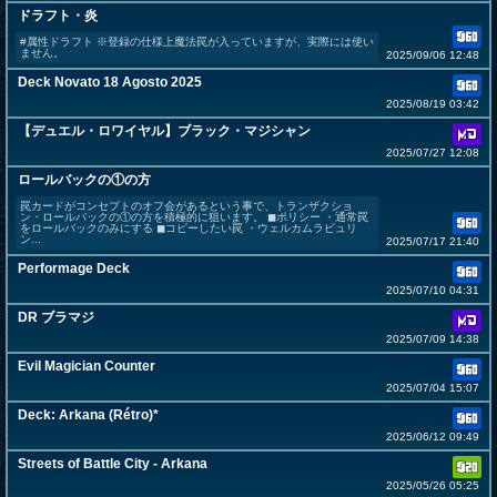
ドラフト・炎
#属性ドラフト ※登録の仕様上魔法罠が入っていますが、実際には使い
ません。
2025/09/06 12:48
Deck Novato 18 Agosto 2025
2025/08/19 03:42
【デュエル・ロワイヤル】ブラック・マジシャン
2025/07/27 12:08
ロールバックの①の方
罠カードがコンセプトのオフ会があるという事で、トランザクショ
ン・ロールバックの①の方を積極的に狙います。 ◼︎ポリシー ・通常罠
をロールバックのみにする ◼︎コピーしたい罠 ・ウェルカムラビュリ
ン...
2025/07/17 21:40
Performage Deck
2025/07/10 04:31
DR ブラマジ
2025/07/09 14:38
Evil Magician Counter
2025/07/04 15:07
Deck: Arkana (Rétro)*
2025/06/12 09:49
Streets of Battle City - Arkana
2025/05/26 05:25