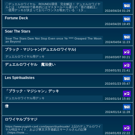
〇デュエルロワイヤル ROUND1環境 完全解説！ デュエルロワイヤ
ルとは ・LP8000で基本的にはマスタールール通りの「昔の遊戯王」
・使用デッキが決まっておりバランスが取れている ・1タ...
2024/04/24 01:29
Fortune Deck
2024/04/20 19:45
Soar The Stars
Soar The Stars Dare Not Stop Even once Ye **** Grasped The Moon
an Beyond
2024/04/04 11:23
ブラック・マジシャン(デュエルロワイヤル)
デュエルロワイヤル用デッキ
2024/03/07 00:21
デュエルロワイヤル 魔法使い
2024/01/31 21:41
Les Spiritualistes
2024/01/23 05:47
「ブラック・マジシャン」デッキ
デュエルロワイヤル用デッキ
2024/01/14 15:40
僧
2024/01/14 11:28
ロワイヤルブラマジ
https://www.yugioh-card.com/japan/duelroyale/ 上記のデュアルロワイ
ヤル特設サイト、および東京大学遊戯王サークルさんの記事
（https://note....
2024/01/03 22:22