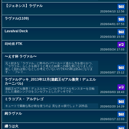
【ジェネシス】ラヴァル
2026/04/10 12:56
ラヴァル(1109)
2026/04/01 07:53
Lavalval Deck
2026/03/30 15:55
라바르 FTK
2026/03/24 17:03
〜えす杯 ラヴァル〜
元々好きな「ラヴァル」に昨今のパワーカード達から力を借りかつ、
「ラヴァル」らしさを残そうと考えた結果この様な形になりました。
楽しく回れば良いなとしか考えていないのでEXの枠は好みになりま
す。 「フレイ...
2026/03/07 15:12
ラヴァルデッキ_2013年12月(遊戯王ゼアル激突！デュエル
カーニバル)
遊戯王ゼアル激突！デュエルカーニバルでラヴァルモンスターを主軸
とした連続シンクロをコンセプトとしたデッキです。
2026/03/03 18:43
ミラコプス・ アルテレゴ
キュートで素敵な私が術を使うのよ 見なきゃ損でしょ？ 試作品
2026/02/20 14:29
純ラヴァル
2026/02/17 22:03
纏うは火