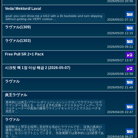
2026/05/23 20:58
Veda/ Meklord/ Laval
goal: you cant show me a lvl12 with a 4k backside and turn skipping
without getting me VERY curious ...
2026/05/21 07:13
ラヴァル(1309)
2026/05/20 12:15
ラヴァル(1303)
2026/05/20 09:21
Free Pull SR 2+1 Pack
2026/05/17 13:37
시크릿 팩 1장 이상 해금 2 (2026-05-07)
2026/05/08 22:58
ラヴァル
2026/05/02 21:49
炎王ラヴァル
基本的には炎王パワー レボリューションシンクロンでラヴァルバルサ
ラマンダーを狙える、そのまま手札交換＋クリスタルウィングへ ラヴ
ァルチューナーや真炎の爆発でマインドキャスリンとマスカレーナを
用意す...
2026/04/26 22:47
ラヴァル
焔聖騎士と罪宝を採用し安定性を高めたラヴァルです。 従来の真炎の
爆発に特化したラヴァルではなく「ラヴァルというテーマで安定して
戦う」をコンセプトとしています。 先攻展開では基本的には2妨害であ
る「シ...
2026/04/18 08:27