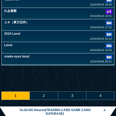
2024/06/16 18:40
れあ複製
2024/06/14 23:51
ユキ（東方旧作）
2024/05/24 17:31
2024 Laval
2024/05/19 02:14
Laval
2024/05/16 18:00
snake-eyes laval
2024/05/08 09:41
1
2
3
4
Yu-Gi-Oh! Neuron(TRADING CARD GAME CARD
∧
DATABASE)