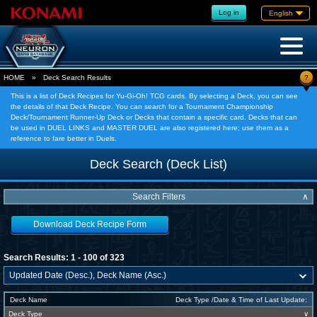
Log in
English
?
HOME
»
Deck Search Results
This is a list of Deck Recipes for Yu-Gi-Oh! TCG cards. By selecting a Deck, you can see
the details of that Deck Recipe. You can search for a Tournament Championship
Deck/Tournament Runner-Up Deck or Decks that contain a specific card. Decks that can
be used in DUEL LINKS and MASTER DUEL are also registered here; use them as a
reference to fare better in Duels.
Deck Search (Deck List)
Search Filters
∧
Download Deck Recipe Form
Search Results: 1 - 100 of 323
Deck Name
Deck Type /Date & Time of Last Update:
Deck Type
∨