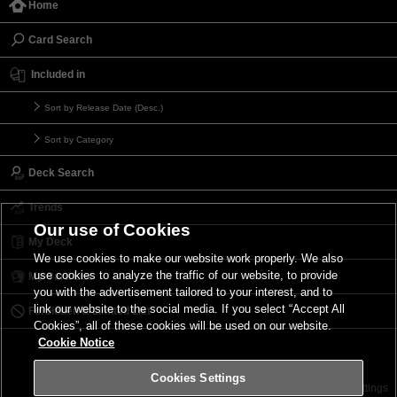
Home
Card Search
Included in
Sort by Release Date (Desc.)
Sort by Category
Deck Search
Trends
Our use of Cookies
My Deck
We use cookies to make our website work properly. We also
use cookies to analyze the traffic of our website, to provide
My Card List
you with the advertisement tailored to your interest, and to
link our website to the social media. If you select “Accept All
Forbidden & Limited List
Cookies”, all of these cookies will be used on our website.
Cookie Notice
Cookies Settings
Contact
Terms of Use
Terms of Use
Cookies Settings