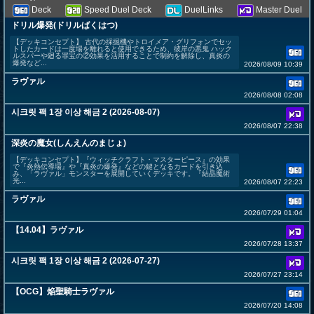
Deck
Speed Duel Deck
DuelLinks
Master Duel
ドリル爆発(ドリルばくはつ)
【デッキコンセプト】 古代の採掘機やトロイメア・グリフォンでセッ
トしたカードは一度場を離れると使用できるため、彼岸の悪鬼 ハック
ルスパーや廻る罪宝の②効果を活用することで制約を解除し、真炎の
爆発など...
2026/08/09 10:39
ラヴァル
2026/08/08 02:08
시크릿 팩 1장 이상 해금 2 (2026-08-07)
2026/08/07 22:38
深炎の魔女(しんえんのまじょ)
【デッキコンセプト】 ​『ウィッチクラフト・マスターピース』の効果
で『炎熱伝導場』や『真炎の爆発』などの鍵となるカードを引き込
み、「ラヴァル」モンスターを展開していくデッキです。 ​『結晶魔術
光...
2026/08/07 22:23
ラヴァル
2026/07/29 01:04
【14.04】ラヴァル
2026/07/28 13:37
시크릿 팩 1장 이상 해금 2 (2026-07-27)
2026/07/27 23:14
【OCG】焔聖騎士ラヴァル
2026/07/20 14:08