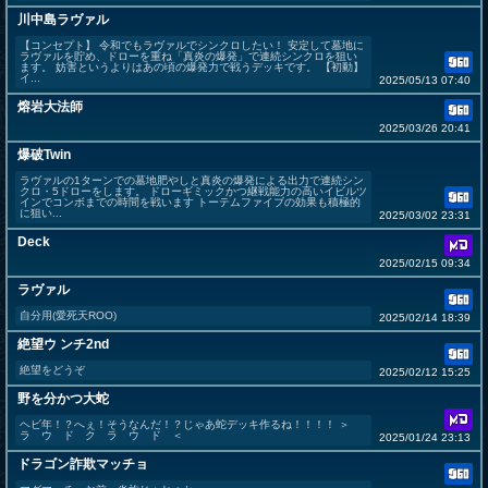
川中島ラヴァル
【コンセプト】 令和でもラヴァルでシンクロしたい！ 安定して墓地に
ラヴァルを貯め、ドローを重ね「真炎の爆発」で連続シンクロを狙い
ます。 妨害というよりはあの頃の爆発力で戦うデッキです。 【初動】
イ...
2025/05/13 07:40
熔岩大法師
2025/03/26 20:41
爆破Twin
ラヴァルの1ターンでの墓地肥やしと真炎の爆発による出力で連続シン
クロ・5ドローをします。 ドローギミックかつ継戦能力の高いイビルツ
インでコンボまでの時間を戦います トーテムファイブの効果も積極的
に狙い...
2025/03/02 23:31
Deck
2025/02/15 09:34
ラヴァル
自分用(愛死天ROO)
2025/02/14 18:39
絶望ウ ンチ2nd
絶望をどうぞ
2025/02/12 15:25
野を分かつ大蛇
ヘビ年！？へぇ！そうなんだ！？じゃあ蛇デッキ作るね！！！！ ＞
ラ ウ ド ク ラ ウ ド ＜
2025/01/24 23:13
ドラゴン詐欺マッチョ