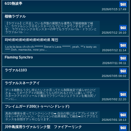
6/20熱波亭
2026/07/15 17:49
植物ラヴァル
【ラヴァル】に不足している序盤の展開力を優秀な下級植物族で補
い、ラヴァルシンクロモンスターたちでビートダウンするデッキで
す。 ラヴァルシンクロモンスターの中でもラヴァルバル・ドラゴンと
ラヴァルバル・...
2026/07/12 16:10
라바르바르바르바르바르바르 체인
La-la-la-lava ch-ch-ch-******* Steve's Lava *******, yeah, **'s tasty as
**** Ooh, mamacita, now you...
2026/07/12 11:14
Flaming Synchro
2026/07/11 06:11
ラヴァル1103
2026/07/05 08:02
ラヴァルスネークアイ
デッキ枚数もう少し抑えたいとか言ってたら制限改定で減らせたけど
さぁ…｡ スネークアイの効果にうらら打たれるとだいぶ厳しいです。
スネークアイのフィールド魔法でフランベルジュドラゴンを魔法罠ゾ
ーンに...
2026/07/02 22:20
フレイムガード200(トゥーハンドレッド)
真炎の爆発を使ってリンク+シンクロ➡️ 自分の場にガイアブレイズ&プ
ロキシーFマジシャン。 マジシャンの効果発動して融合➡️ガイアプロミ
ネンスを目指すデッキになります。
2026/07/01 18:13
川中島採用ラヴァルリンク型 ファイアーリンク