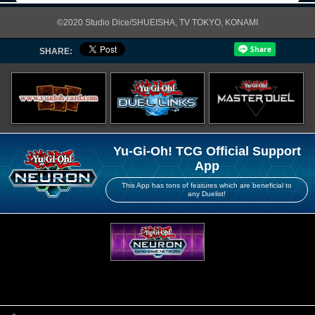
©2020 Studio Dice/SHUEISHA, TV TOKYO, KONAMI
SHARE:
Yu-Gi-Oh! TCG Official Support
App
This App has tons of features which are beneficial to
any Duelist!