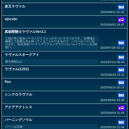
炎王ラヴァル
2025/09/11 01:43
sjncsbc
2025/08/03 18:47
真焔聖騎士ラヴァルVer2.1
三戦の号と転生バーストグリフォンがヤバいラヴァルです。 伝導場と
爆発とで必要な方を持ってくることができるので、パワーカードに化
けます。 転生炎獣バーストグリフォンでラヴァルバルドラグーンを2回
使い、...
2025/07/26 02:14
ラヴァルスネークアイ
篝火再録はよ
2025/07/24 08:49
ラヴァル(1203)
2025/06/16 15:11
Feu
2025/06/14 20:15
シンクロラヴァル
2025/06/04 23:08
アクアアクトレス
2025/06/04 11:43
バーニングソウル
バーンは正義
2025/05/19 21:44