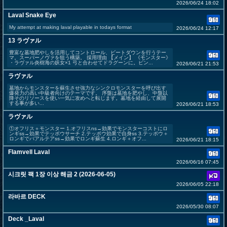
2026/06/24 18:02
Laval Snake Eye
My attempt at making laval playable in todays format
2026/06/24 12:17
13 ラヴァル
豊富な墓地肥やしを活用してコントロール、ビートダウンを行うテー
マ。スーパーノヴァを狙う構築。 採用理由 【メイン】 《モンスター》
・ラヴァル炎樹海の妖女×1 弓と合わせてドラグーンに。ピン...
2026/06/21 21:53
ラヴァル
墓地からモンスターを蘇生させ強力なシンクロモンスターを呼び出す
爆発力の高い中級者向けのテーマです。 序盤は墓地を肥やし、中盤以
降そのリソースを使い一気に攻めへと転じます。墓地を経由して展開
する事が多い...
2026/06/21 18:53
ラヴァル
①オフリス＋モンスター 1.オフリスns→効果でモンスターコストにロ
ンギss→効果でテッポウサーチ 2.テッポウ効果で自身ss 3.テッポウ＋
ロンギでバアルテアss→効果でロンギ蘇生 4.ロンギ＋オフ...
2026/06/21 18:15
Flamvell Laval
2026/06/16 07:45
시크릿 팩 1장 이상 해금 2 (2026-06-05)
2026/06/05 22:18
라바르 DECK
2026/05/30 08:07
Deck _Laval