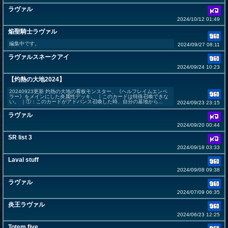
ラヴァル
2024/10/12 01:49
焔聖騎士ラヴァル
編集中です。
2024/09/27 08:11
ラヴァルスネークアイ
2024/09/24 10:23
【灼熱の大地2024】
20240923更新 灼熱の大地の看板モンスター、《ヘルフレイムエンペ
ラー》をメインにした炎属性デッキ。 ｜このカードは特殊召喚できな
い。 ｜①：このカードがアドバンス召喚した時、自分の墓地から...
2024/09/23 23:15
ラヴァル
2024/09/20 00:44
SR list 3
2024/09/18 03:33
Laval stuff
2024/09/08 09:38
ラヴァル
2024/07/09 06:35
炎王ラヴァル
2024/06/23 12:25
Totem five