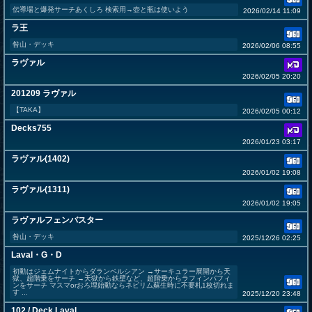
伝導場と爆発サーチあくしろ 検索用→壺と瓶は使いよう
2026/02/14 11:09
ラ王
咎山・デッキ
2026/02/06 08:55
ラヴァル
2026/02/05 20:20
201209 ラヴァル
【TAKA】
2026/02/05 00:12
Decks755
2026/01/23 03:17
ラヴァル(1402)
2026/01/02 19:08
ラヴァル(1311)
2026/01/02 19:05
ラヴァルフェンバスター
咎山・デッキ
2025/12/26 02:25
Laval・G・D
初動はジェムナイトからダランベルシアン →サーキュラー展開から天
獄、超階乗をサーチ →天獄から鉄壁など、超階乗からラフィンパフィ
ンをサーチ マスマorおろ埋始動ならネピリム蘇生時に不要札1枚切れま
す ...
2025/12/20 23:48
102 / Deck Laval