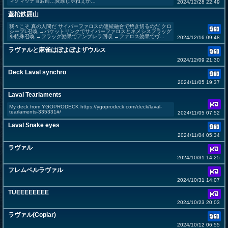
マグマッチョお前…炎族じゃねぇか…
2024/12/28 22:49
蓋棺鉄囲山
我々こそ 真の人間だ サイバーファロスの連続融合で焼き切るのだ クロ
シープL召喚 →パケットリンクでサイバーファロスとネメシスフラッグ
を特殊召喚 →フラッグ効果でアンブレラ回収 →ファロス効果でヴ...
2024/12/16 09:48
ラヴァルと麻雀はぽよぽよザウルス
2024/12/09 21:30
Deck Laval synchro
2024/11/05 19:37
Laval Tearlaments
My deck from YGOPRODECK https://ygoprodeck.com/deck/laval-
tearlaments-335331#/
2024/11/05 07:52
Laval Snake eyes
2024/11/04 05:34
ラヴァル
2024/10/31 14:25
フレムベルラヴァル
2024/10/31 14:07
TUEEEEEEEE
2024/10/23 20:03
ラヴァル(Copiar)
2024/10/12 06:55