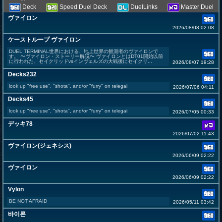
Deck
Speed Duel Deck
DuelLinks
Master Duel
ヴァイロン
2026/08/08 02:08
ケーストループ ヴァイロン
DUEL TERMINAL世界における、地上世界の観測者のヴァイロンで
す。 〜ヴァイロン・ストーリー解説〜 ヴァイロンとはDT01開始以前
に行われた、セイクリッドvsインヴェルズの大戦後にセイクリ...
2026/08/07 19:28
Decks232
look up "free use", "shota", and/or "furry" on telegai
2026/07/06 04:11
Decks45
look up "free use", "shota", and/or "furry" on telegai
2026/07/05 00:33
デッキ78
2026/07/02 11:43
ヴァイロン(ジェネシス)
2026/06/09 02:22
ヴァイロン
2026/06/09 02:22
Vylon
BE NOT AFRAID
2026/05/11 03:42
바이론