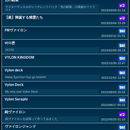
光の鎧装
マスターデュエルのシークレットパック「光の鎧装」の収録カードリ
スト
2023/03/09 01:14
【庭】降誕する精霊たち
2023/03/04 23:29
FMヴァイロン
2023/02/11 01:51
바이론
16720
2023/02/08 09:18
VYLON KINGDOM
2022/11/30 10:47
Vylon deck
Haha Synchro+Xyz go brrrrrrrrr
2022/11/02 12:56
Vylon Deck
My very own Vylon Deck.
2022/08/03 20:54
Vylon Seraphi
2022/06/17 00:32
純ヴァイロン
純ヴァイロンを頑張って作ってみました
2022/05/25 01:10
ヴァイロンジャンド