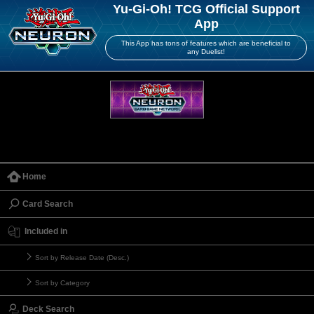
Yu-Gi-Oh! TCG Official Support
App
This App has tons of features which are beneficial to
any Duelist!
Home
Card Search
Included in
Sort by Release Date (Desc.)
Sort by Category
Deck Search