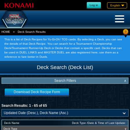
Log in
English
?
HOME
»
Deck Search Results
This is a list of Deck Recipes for Yu-Gi-Oh! TCG cards. By selecting a Deck, you can see
the details of that Deck Recipe. You can search for a Tournament Championship
Deck/Tournament Runner-Up Deck or Decks that contain a specific card. Decks that can
be used in DUEL LINKS and MASTER DUEL are also registered here; use them as a
reference to fare better in Duels.
Deck Search (Deck List)
Search Filters
∧
Download Deck Recipe Form
Search Results: 1 - 65 of 65
Deck Name
Deck Type /Date & Time of Last Update:
Deck Type
∨