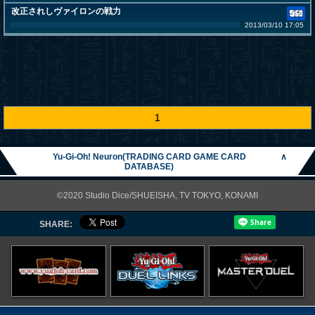
改正されしヴァイロンの戦力
2013/03/10 17:05
1
Yu-Gi-Oh! Neuron(TRADING CARD GAME CARD
∧
DATABASE)
©2020 Studio Dice/SHUEISHA, TV TOKYO, KONAMI
SHARE: