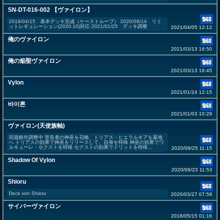
SN-DT-016-002 【ヴァイロン】
2019/04/15 基本デッキ完成（ケーストループ） 2020/09/14 リミ
ットレギュレーション(2020.10)対応 2021/01/25 デッキ調整
2021/04/05 12:12
俺のヴァイロン
2021/03/13 16:50
俺の焔聖ヴァイロン
2021/03/13 16:45
Vylon
2021/01/24 12:15
바이론
2021/01/03 10:29
ヴァイロン(天使族軸)
回遊鮪作調整中 宣告者の神巫を召喚、トリアス・ヒエラルキアを墓地
へ トリアスの効果で神巫をリリースして、自身を特殊 神巫の効果でワ
ルキューレ・セクストを特殊 セクストの効果でドリットを特殊...
2020/09/25 11:15
Shadow Of Vylon
2020/09/23 11:53
Shioru
Deck von Shioru
2020/03/27 07:59
サイバーヴァイロン
2018/05/15 01:16