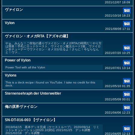
2021/12/07 18:09
ヴァイロン
2021/10/16 18:23
Vylon
2021/08/06 17:11
ヴァイロン・オメガRTA【アズキの蔵】
やぁ、みんな！ご存知の通りヴァイロン・オメガRTAの時間だ！やり方
は簡単！手札にロッドケースト、ヴァイロン魔法カード2枚、ヴァイロ
ン非チューナーでヴァイロン・オメガが出るよ！さらに！今ならなん
と！ヴァ...
2021/07/20 10:25
Power of Vylon
Power Tool with all the Vylon
2021/07/01 13:14
Vylons
This is a deck recipe i found on YouTube. I take no credit for this
deck.
2021/05/10 01:35
Sternensehraph der Unterweltler
2021/05/09 00:01
俺の溟界ヴァイロン
2021/04/06 12:23
SN-DT-016-003 【ヴァイロン】
2019/04/15 基本デッキ完成（ケーストループ） 2020/09/14 リミ
ットレギュレーション(2020.10)対応 2021/01/25 デッキ調整
2021/02/18 デッキ調整 ...
2021/04/05 12:13