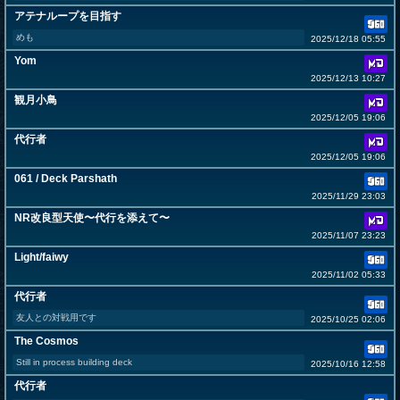
アテナループを目指す
めも
2025/12/18 05:55
Yom
2025/12/13 10:27
観月小鳥
2025/12/05 19:06
代行者
2025/12/05 19:06
061 / Deck Parshath
2025/11/29 23:03
NR改良型天使〜代行を添えて〜
2025/11/07 23:23
Light/faiwy
2025/11/02 05:33
代行者
友人との対戦用です
2025/10/25 02:06
The Cosmos
Still in process building deck
2025/10/16 12:58
代行者