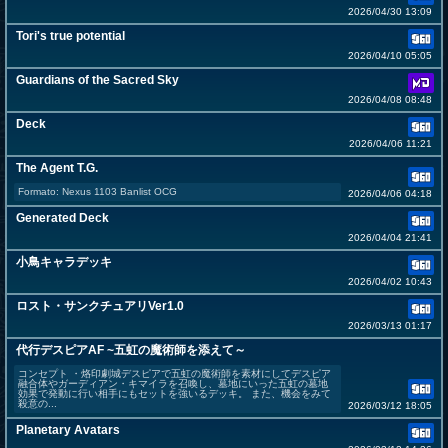
2026/04/30 13:09
Tori's true potential
2026/04/10 05:05
Guardians of the Sacred Sky
2026/04/08 08:48
Deck
2026/04/06 11:21
The Agent T.G.
Formato: Nexus 1103 Banlist OCG
2026/04/06 04:18
Generated Deck
2026/04/04 21:41
小鳥キャラデッキ
2026/04/02 10:43
ロスト・サンクチュアリVer1.0
2026/03/13 01:17
代行デスピアAF ~五虹の魔術師を添えて～
コンセプト ・烙印劇城デスピアで五虹の魔術師を素材にしてデスピア
融合体やガーディアン・キマイラを召喚し、墓地にいった五虹の墓地
効果で発動に行い相手にもセットを強いるデッキ。 また、機会をみて
殺意の...
2026/03/12 18:05
Planetary Avatars