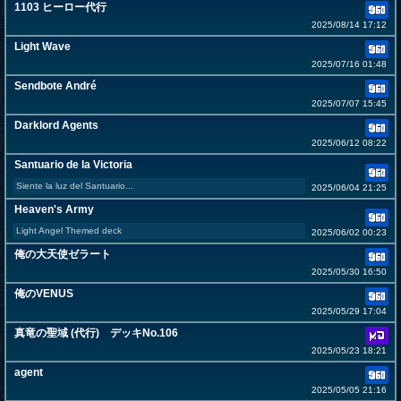
1103 ヒーロー代行
2025/08/14 17:12
Light Wave
2025/07/16 01:48
Sendbote André
2025/07/07 15:45
Darklord Agents
2025/06/12 08:22
Santuario de la Victoria
Siente la luz del Santuario...
2025/06/04 21:25
Heaven's Army
Light Angel Themed deck
2025/06/02 00:23
俺の大天使ゼラート
2025/05/30 16:50
俺のVENUS
2025/05/29 17:04
真竜の聖域 (代行) デッキNo.106
2025/05/23 18:21
agent
2025/05/05 21:16