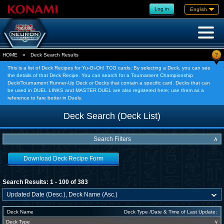
Log in
English
?
HOME
»
Deck Search Results
This is a list of Deck Recipes for Yu-Gi-Oh! TCG cards. By selecting a Deck, you can see
the details of that Deck Recipe. You can search for a Tournament Championship
Deck/Tournament Runner-Up Deck or Decks that contain a specific card. Decks that can
be used in DUEL LINKS and MASTER DUEL are also registered here; use them as a
reference to fare better in Duels.
Deck Search (Deck List)
Search Filters
∧
Download Deck Recipe Form
Search Results: 1 - 100 of 383
Deck Name
Deck Type /Date & Time of Last Update:
Deck Type
∨