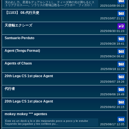
失われし力、星霜をデュアルシフトし、ティーダ神の光が満ちるヒス
トリアクロス――。ソラリスの聖域は甦る──ブラボー フィガロ！
2025/10/09 00:23
【1103】 08.代行天使
2025/10/07 21:21
天使軸エクシーズ
2025/09/30 01:23
Santuario Perduto
2025/09/28 19:41
Agent (Tengu Format)
2025/09/24 08:42
Agents of Chaos
2025/09/18 11:29
20th Lega CS 1st place Agent
2025/09/07 19:26
代行者
2025/09/06 19:49
20th Lega CS 1st place Agent
2025/09/02 20:15
mokey mokey *** agentes
Este es un deck q lo e ido mejorando poco a poco y le estube
hayando las jugadas y los combos pu...
2025/08/17 12:05