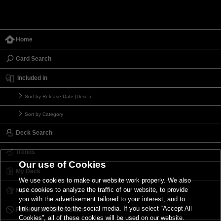
Home
Card Search
Included in
Sort by Release Date (Desc.)
Sort by Category
Deck Search
Trends
Our use of Cookies
My Deck
We use cookies to make our website work properly. We also
use cookies to analyze the traffic of our website, to provide
My Card List
you with the advertisement tailored to your interest, and to
link our website to the social media. If you select “Accept All
Forbidden & Limited List
Cookies”, all of these cookies will be used on our website.