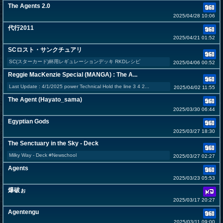
The Agents 2.0
2025/04/28 10:06
代行2011
2025/04/21 01:52
SCロスト・サンクチュアリ
SC(スターカード)杯用レギュレーションデッキ RKDレシピ
2025/04/06 00:52
Reggie MacKenzie Special (MANGA) : The A...
Last Update : 4/1/2025 power Technical Hold the line 3 4 2...
2025/04/02 11:55
The Agent (Hayato_sama)
2025/03/30 06:44
Egyptian Gods
2025/03/27 18:30
The Senctuary in the Sky - Deck
Milky Way - Deck #Newschool
2025/03/27 02:27
Agents
2025/03/23 05:53
爆破ぉ
2025/03/17 20:27
Agentengu
2025/03/11 09:00