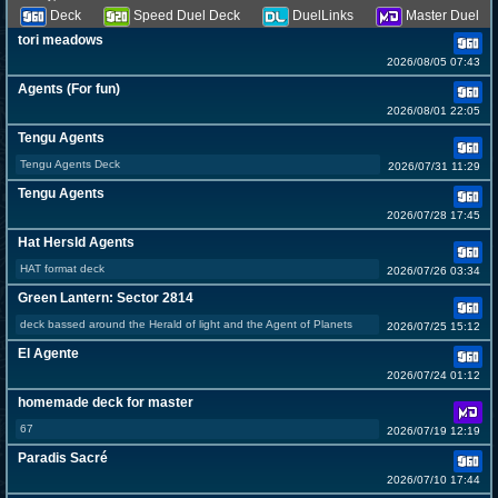
Deck
Speed Duel Deck
DuelLinks
Master Duel
tori meadows
2026/08/05 07:43
Agents (For fun)
2026/08/01 22:05
Tengu Agents
Tengu Agents Deck
2026/07/31 11:29
Tengu Agents
2026/07/28 17:45
Hat Hersld Agents
HAT format deck
2026/07/26 03:34
Green Lantern: Sector 2814
deck bassed around the Herald of light and the Agent of Planets
2026/07/25 15:12
El Agente
2026/07/24 01:12
homemade deck for master
67
2026/07/19 12:19
Paradis Sacré
2026/07/10 17:44