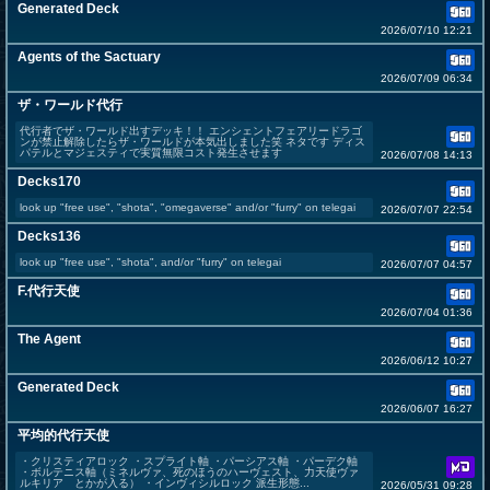
Generated Deck
2026/07/10 12:21
Agents of the Sactuary
2026/07/09 06:34
ザ・ワールド代行
代行者でザ・ワールド出すデッキ！！ エンシェントフェアリードラゴ
ンが禁止解除したらザ・ワールドが本気出しました笑 ネタです ディス
パテルとマジェスティで実質無限コスト発生させます
2026/07/08 14:13
Decks170
look up "free use", "shota", "omegaverse" and/or "furry" on telegai
2026/07/07 22:54
Decks136
look up "free use", "shota", and/or "furry" on telegai
2026/07/07 04:57
F.代行天使
2026/07/04 01:36
The Agent
2026/06/12 10:27
Generated Deck
2026/06/07 16:27
平均的代行天使
・クリスティアロック ・スプライト軸 ・パーシアス軸 ・パーデク軸
・ボルテニス軸（ミネルヴァ、死のほうのハーヴェスト、力天使ヴァ
ルキリア とかが入る） ・インヴィシルロック 派生形態...
2026/05/31 09:28