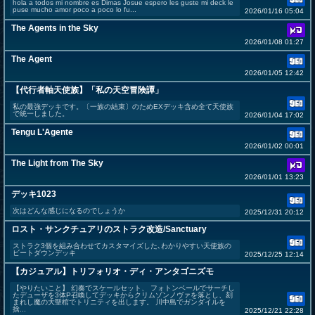
hola a todos mi nombre es Dimas Josue espero les guste mi deck le
puse mucho amor poco a poco lo fu...
2026/01/16 05:04
The Agents in the Sky
2026/01/08 01:27
The Agent
2026/01/05 12:42
【代行者軸天使族】「私の天空冒険譚」
私の最強デッキです。〔一族の結束〕のためEXデッキ含め全て天使族
で統一しました。
2026/01/04 17:02
Tengu L'Agente
2026/01/02 00:01
The Light from The Sky
2026/01/01 13:23
デッキ1023
次はどんな感じになるのでしょうか
2025/12/31 20:12
ロスト・サンクチュアリのストラク改造/Sanctuary
ストラク3個を組み合わせてカスタマイズした､わかりやすい天使族の
ビートダウンデッキ
2025/12/25 12:14
【カジュアル】トリフォリオ・ディ・アンタゴニズモ
【やりたいこと】 幻奏でスケールセット、 フォトンベールでサーチし
たデューザを3体P召喚してデッキからクリムゾンノヴァを落とし、刻
まれし魔の大聖棺でトリニティを出します。 川中島でガンダイルを
捨...
2025/12/21 22:28