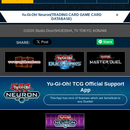
Yu-Gi-Oh! Neuron(TRADING CARD GAME CARD
∧
DATABASE)
©2020 Studio Dice/SHUEISHA, TV TOKYO, KONAMI
SHARE:
Yu-Gi-Oh! TCG Official Support
App
This App has tons of features which are beneficial to
any Duelist!