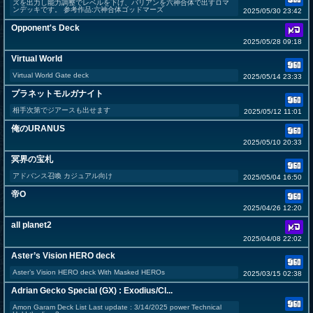
ズを出力し能力調整でレベルを下げ、バリアンを六神合体で出すロマ
ンデッキです。 参考作品:六神合体ゴッドマーズ
2025/05/30 23:42
Opponent's Deck
2025/05/28 09:18
Virtual World
Virtual World Gate deck
2025/05/14 23:33
プラネットモルガナイト
相手次第でジアースも出せます
2025/05/12 11:01
俺のURANUS
2025/05/10 20:33
冥界の宝札
アドバンス召喚 カジュアル向け
2025/05/04 16:50
帝O
2025/04/26 12:20
all planet2
2025/04/08 22:02
Aster’s Vision HERO deck
Aster’s Vision HERO deck With Masked HEROs
2025/03/15 02:38
Adrian Gecko Special (GX) : Exodius/Cl...
Amon Garam Deck List Last update : 3/14/2025 power Technical