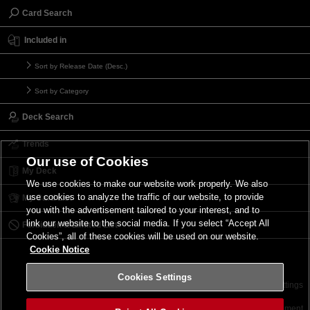
Card Search
Included in
Sort by Release Date (Desc.)
Sort by Category
Deck Search
Trends
Our use of Cookies
My Deck
We use cookies to make our website work properly. We also
use cookies to analyze the traffic of our website, to provide
My Card List
you with the advertisement tailored to your interest, and to
link our website to the social media. If you select “Accept All
Forbidden & Limited List
Cookies”, all of these cookies will be used on our website.
Cookie Notice
Cookies Settings
Contact
Terms of Use
Terms of Use
Cookies Settings
©2026 Konami Digital Entertainment