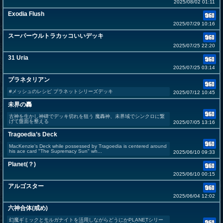
2025/08/02 01:11
Exodia Flush
2025/07/29 10:16
スーパーウルトラカッコいいデッキ
2025/07/25 22:20
31 Uria
2025/07/25 03:14
プラネタリアン
#メッシュのレシピ プラネットシリーズデッキ
2025/07/12 10:45
未界の轟
古神を生かし神碑でデッキ切れを狙う 魔轟神、未界域でシンクロに繋
げて盤面を整える
2025/07/05 13:16
Tragoedia’s Deck
MacKenzie's Deck while possessed by Tragoedia is centered around
his ace card "The Supremacy Sun" wh...
2025/06/10 09:33
Planet(？)
2025/06/10 00:15
アルゴスター
2025/06/04 12:02
六神合体(戒め)
幻魔ギミックとモルガナイトを活用しながらどうにかPLANETシリー