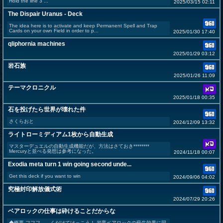
Hold the line 3 ...
2025/03/15 02:11
The Dispair Uranus - Deck
The idea here is to activate and keep Permanent Spell and Trap
Cards on your own Field in order to p...
2025/01/30 17:40
qliphornia machines
2025/01/29 03:12
岩石族
2025/01/26 11:09
テーマクロニクル
2025/01/18 00:35
石を投げたら世界が壊れた件
さくらおと
2024/12/09 13:32
ライトローミディアム1枚から自動生成
マスターデュエルの自動生成機能だが、方法はさておき********
Mercuryと並べる発想は参考になった。
2024/11/18 00:07
Exodia meta turn 1 win going second unde...
Get this deck if you want to win
2024/09/06 04:02
究極封印解放儀式術
2024/07/29 20:26
ベアロックの仕事は砕けることだからな
◆概要 フフフ……くだけてけっこう！ 岩竜ベアロックの蘇生効果に同