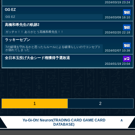
2024/03/19 23:24
GG EZ
GG EZ
2024/03/09 16:10
高橋和希先生の軌跡2
ガッチャ！！ ありがとう高橋和希先生！！
2024/02/20 22:18
ラッキーセブン
7の破壊を守れるかと思ったらルールによる破壊らしいのでコンセプト
が崩れてしまった
2024/02/07 10:38
全日本玉投げ大会シード権獲得予選敗退
2024/01/19 23:04
1
2
Yu-Gi-Oh! Neuron(TRADING CARD GAME CARD
∧
DATABASE)