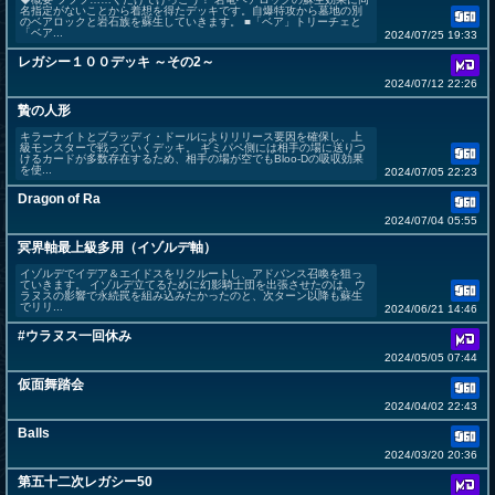
名指定がないことから着想を得たデッキです。自爆特攻から墓地の別
のベアロックと岩石族を蘇生していきます。 ■「ベア」トリーチェと
「ベア...
2024/07/25 19:33
レガシー１００デッキ ～その2～
2024/07/12 22:26
贄の人形
キラーナイトとブラッディ・ドールによりリリース要因を確保し、上
級モンスターで戦っていくデッキ。 ギミパペ側には相手の場に送りつ
けるカードが多数存在するため、相手の場が空でもBloo-Dの吸収効果
を使...
2024/07/05 22:23
Dragon of Ra
2024/07/04 05:55
冥界軸最上級多用（イゾルデ軸）
イゾルデでイデア＆エイドスをリクルートし、アドバンス召喚を狙っ
ていきます。 イゾルデ立てるために幻影騎士団を出張させたのは、ウ
ラヌスの影響で永続罠を組み込みたかったのと、次ターン以降も蘇生
でリリ...
2024/06/21 14:46
#ウラヌス一回休み
2024/05/05 07:44
仮面舞踏会
2024/04/02 22:43
Balls
2024/03/20 20:36
第五十二次レガシー50