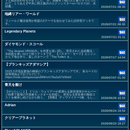
ドと組み合わせる予定でした。 が、高確率で他の方と被りそうだった
ので、とりあえず中央に戦士族(Xのエクソシスターorバロネス)か、永
続魔...
2026/07/21 08:30
地縛リアー・ワールド
フィールド魔法使用が前提の2テーマを合わせてみた試作型デッキで
す。
2026/07/21 08:30
Legendary Planets
2026/07/21 01:11
ダイヤモンド・スコール
『The despair URANUS』を何度も使い回し、宣言された永続魔法・
永続罠を使い分けて戦うデッキです。 【バスター・モード】エンジン
から下地を作り、返しのターンで『The Fallen ＆...
2026/07/17 14:04
【プランキッズアダマシア】
2025.5月現在最強の構築のプランキッズアダマシアです。 各カードの
採用理由は下記ブログにて。
https://note.com/garurupu999/n/n78a2a57d3bb0
2026/07/07 01:30
青天を衝け
【やりたいこと】 ドリル・ウォリアーや星満ちる新世壊等のサルベー
ジ効果で墓地の天使族モンスターを回収し、崇光なる宣告者の無効コ
ストを確保し続けながら戦う。 【初動】 ディヴァイナー1枚、もし...
2026/06/26 10:33
Adrian
2026/06/24 19:54
クリアープラネット
2026/06/23 18:27