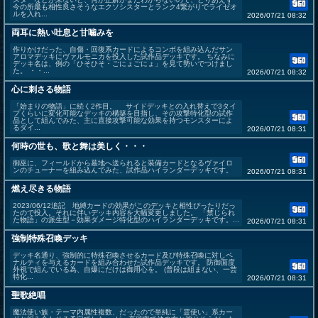
今の所最も相性良さそうなエクソシスターとランク4繋がりでライゼオ
ルを入れ...
2026/07/21 08:32
両耳に熱い吐息と甘噛みを
作りかけだった、自傷・回復系カードによるコンボを組み込んだサン
アロマデッキにヴァルモニカを投入した試作品デッキです。 ちなみに
デッキ名は、例の「ひそひそ・ごにょごにょ」を見て勢いでつけまし
た。 ・・...
2026/07/21 08:32
心に刺さる物語
「始まりの物語」に続く2作目。 サイドデッキとの入れ替えで3タイ
プくらいに変化可能なデッキの構築を目指し、その攻撃特化型の試作
品として組んでみた、主に直接攻撃可能な効果を持つモンスターによ
るダイ...
2026/07/21 08:31
何時の世も、歌と舞は美しく・・・
御巫に、フィールドから墓地へ送られると装備カードとなるヴァイロ
ンのチューナーを組み込んでみた、試作品ハイランダーデッキです。
2026/07/21 08:31
燃え尽きる物語
2023/06/12追記 地縛カードの効果がこのデッキと相性ぴったりだっ
たので投入。それに伴いデッキ内容を大幅変更しました。 「禁じられ
た物語」の派生型－効果ダメージ特化型のハイランダーデッキです。...
2026/07/21 08:31
強制特殊召喚デッキ
デッキ名通り、強制的に特殊召喚させるカード及び特殊召喚に対しペ
ナルティを与えるカードを組み合わせた試作品デッキです。 防御面度
外視で組んでいる為、自爆にだけは御用心を。 (普段は組まない、一芸
特化...
2026/07/21 08:31
聖歌絶唱
魔法使い族・テーマ内属性複数、だったので単純に「霊使い」系カー