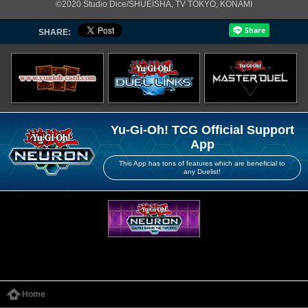
©2020 Studio Dice/SHUEISHA, TV TOKYO, KONAMI
SHARE:
Yu-Gi-Oh! TCG Official Support
App
This App has tons of features which are beneficial to
any Duelist!
Home