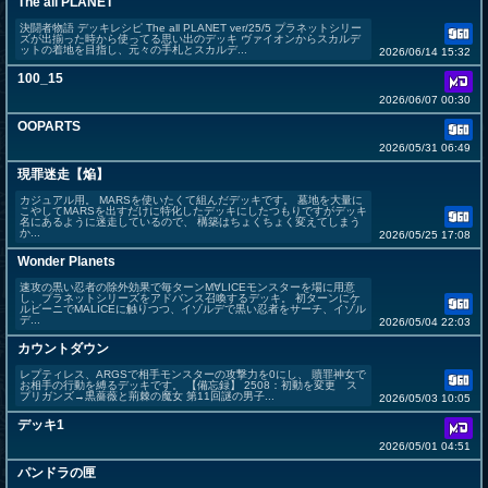
The all PLANET
決闘者物語 デッキレシピ The all PLANET ver/25/5 プラネットシリー
ズが出揃った時から使ってる思い出のデッキ ヴァイオンからスカルデ
ットの着地を目指し、元々の手札とスカルデ...
2026/06/14 15:32
100_15
2026/06/07 00:30
OOPARTS
2026/05/31 06:49
現罪迷走【焔】
カジュアル用。 MARSを使いたくて組んだデッキです。 墓地を大量に
こやしてMARSを出すだけに特化したデッキにしたつもりですがデッキ
名にあるように迷走しているので、 構築はちょくちょく変えてしまう
か...
2026/05/25 17:08
Wonder Planets
速攻の黒い忍者の除外効果で毎ターンM∀LICEモンスターを場に用意
し、プラネットシリーズをアドバンス召喚するデッキ。 初ターンにケ
ルビーニでMALICEに触りつつ、イゾルデで黒い忍者をサーチ、イゾル
デ...
2026/05/04 22:03
カウントダウン
レプティレス、ARGSで相手モンスターの攻撃力を0にし、 贖罪神女で
お相手の行動を縛るデッキです。 【備忘録】 2508：初動を変更 ス
プリガンズ→黒薔薇と荊棘の魔女 第11回謎の男子...
2026/05/03 10:05
デッキ1
2026/05/01 04:51
パンドラの匣