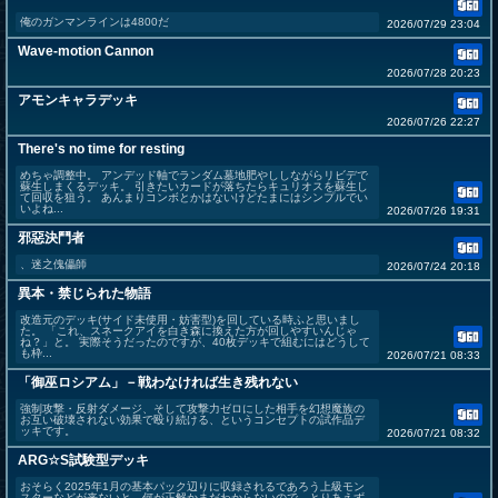
俺のガンマンラインは4800だ
2026/07/29 23:04
Wave-motion Cannon
2026/07/28 20:23
アモンキャラデッキ
2026/07/26 22:27
There's no time for resting
めちゃ調整中。 アンデッド軸でランダム墓地肥やししながらリビデで
蘇生しまくるデッキ。 引きたいカードが落ちたらキュリオスを蘇生し
て回収を狙う。 あんまりコンボとかはないけどたまにはシンプルでい
いよね...
2026/07/26 19:31
邪惡決鬥者
、迷之傀儡師
2026/07/24 20:18
異本・禁じられた物語
改造元のデッキ(サイド未使用・妨害型)を回している時ふと思いまし
た。 「これ、スネークアイを白き森に換えた方が回しやすいんじゃ
ね？」と。 実際そうだったのですが、40枚デッキで組むにはどうして
も枠...
2026/07/21 08:33
「御巫ロシアム」－戦わなければ生き残れない
強制攻撃・反射ダメージ、そして攻撃力ゼロにした相手を幻想魔族の
お互い破壊されない効果で殴り続ける、というコンセプトの試作品デ
ッキです。
2026/07/21 08:32
ARG☆S試験型デッキ
おそらく2025年1月の基本パック辺りに収録されるであろう上級モン
スターなどが来ないと、何が正解かまだわからないので、とりあえず