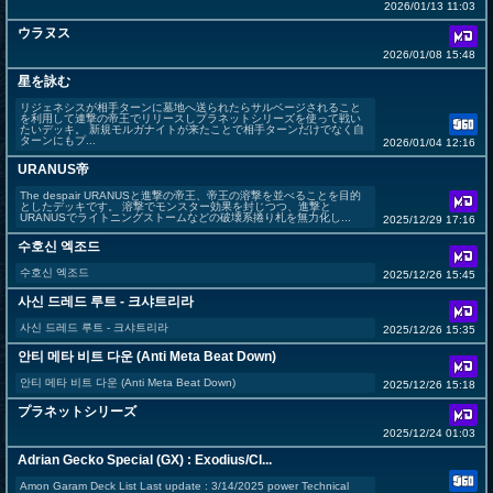
2026/01/13 11:03
ウラヌス
2026/01/08 15:48
星を詠む
リジェネシスが相手ターンに墓地へ送られたらサルベージされること
を利用して連撃の帝王でリリースしプラネットシリーズを使って戦い
たいデッキ。 新規モルガナイトが来たことで相手ターンだけでなく自
ターンにもプ...
2026/01/04 12:16
URANUS帝
The despair URANUSと進撃の帝王、帝王の溶撃を並べることを目的
としたデッキです。 溶撃でモンスター効果を封じつつ、進撃と
URANUSでライトニングストームなどの破壊系捲り札を無力化し...
2025/12/29 17:16
수호신 엑조드
수호신 엑조드
2025/12/26 15:45
사신 드레드 루트 - 크샤트리라
사신 드레드 루트 - 크샤트리라
2025/12/26 15:35
안티 메타 비트 다운 (Anti Meta Beat Down)
안티 메타 비트 다운 (Anti Meta Beat Down)
2025/12/26 15:18
プラネットシリーズ
2025/12/24 01:03
Adrian Gecko Special (GX) : Exodius/Cl...
Amon Garam Deck List Last update : 3/14/2025 power Technical