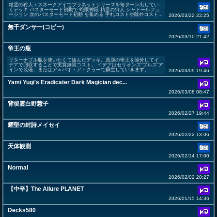
精霊の狩人＋スネークアイでプラネットシリーズを毎ターン出してい
くデッキ バスターモード初動で 蛇眼神殿 精霊の狩人 シャドールフュ
ージョン 次のバスターモード初動 を集める 手札コストや除外コスト...
2026/03/22 22:25
無千ダンサー(コピー)
2026/03/10 21:42
帝王の瓶
リターナブル瓶を使いたくて組んだデッキ。真源の帝王を除外してイ
デアで回収することで実質無限コスト。 イデアはセリオンズ“ブルズ”ア
インで装備、またはア＝バオ・ア・クゥーで蘇生していきます。
2026/03/09 19:46
Yami Yugi's Eradicater Dark Magician dec...
2026/03/08 08:47
背後霊白野慧子
2026/02/27 19:44
耀聖の封詩メイセイ
2026/02/22 13:06
天体観測
2026/02/14 17:00
Normal
2026/02/02 20:27
【中辛】The Allure PLANET
2026/01/15 14:36
Decks580