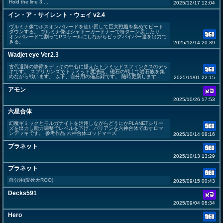
Hold the line 3 ...
2025/12/17 12:04
イン・ア・サイレント・ウェイ v2.4
ヴルミナ像でボスオンパレードを使い回して巨大戦艦を集めてビート
ダウンする。 ヴルミナ像はシャドーガードナーで毎ターン戻したり、
オンパレードで割ってPスケールにしながらビッグバイパー達を出力で
きる。 ...
2025/12/14 20:39
Wadjet eye Ver2.3
古代遺跡の静粛をデッキの中心に据えたトラミッドスフィンクスのデッ
キです。 スプリガンズでトラミッド魔法罠、磁石の戦士で岩石族を集
めながら戦います。 以下、自分用の備忘録です。 随時更新します...
2025/11/01 22:15
アモン
2025/10/26 17:53
六星合体
幻魔ギミックとモルガナイトを活用しながらどうにかPLANETシリー
ズを出力し能力調整でレベルを下げ、バリアンを六神合体で出すロマ
ンデッキです。 参考作品:六神合体ゴッドマーズ
2025/10/14 08:16
プラネット
2025/10/13 13:29
プラネット
自分用(愛死天ROO)
2025/09/15 00:43
Decks591
2025/09/04 08:34
Hero