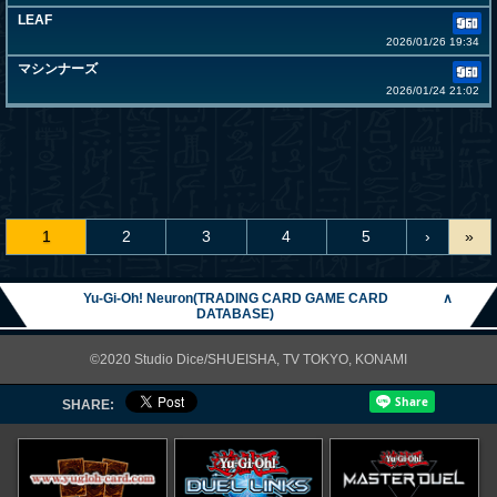
LEAF
2026/01/26 19:34
マシンナーズ
2026/01/24 21:02
1
2
3
4
5
›
»
Yu-Gi-Oh! Neuron(TRADING CARD GAME CARD
∧
DATABASE)
©2020 Studio Dice/SHUEISHA, TV TOKYO, KONAMI
SHARE: