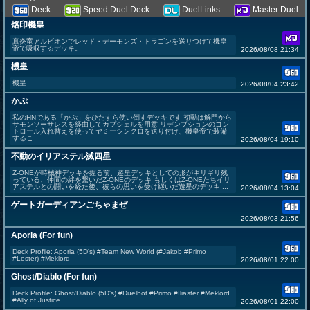
Deck
Speed Duel Deck
DuelLinks
Master Duel
烙印機皇
真炎竜アルビオンでレッド・デーモンズ・ドラゴンを送りつけて機皇
帝で吸収するデッキ。
2026/08/08 21:34
機皇
機皇
2026/08/04 23:42
かぷ
私のHNである「かぷ」をひたすら使い倒すデッキです 初動は解門から
サモンソーサレスを経由してカプシェルを用意 リデンプションのコン
トロール入れ替えを使ってヤミーシンクロを送り付け、機皇帝で装備
するこ...
2026/08/04 19:10
不動のイリアステル滅四星
Z-ONEが時械神デッキを握る前、遊星デッキとしての形がギリギリ残
っている、仲間の絆を繋いだZ-ONEのデッキ もしくはZ-ONEたちイリ
アステルとの闘いを経た後、彼らの思いを受け継いだ遊星のデッキ ...
2026/08/04 13:04
ゲートガーディアンごちゃまぜ
2026/08/03 21:56
Aporia (For fun)
Deck Profile: Aporia (5D's) #Team New World (#Jakob #Primo
#Lester) #Meklord
2026/08/01 22:00
Ghost/Diablo (For fun)
Deck Profile: Ghost/Diablo (5D's) #Duelbot #Primo #Iliaster #Meklord
#Ally of Justice
2026/08/01 22:00