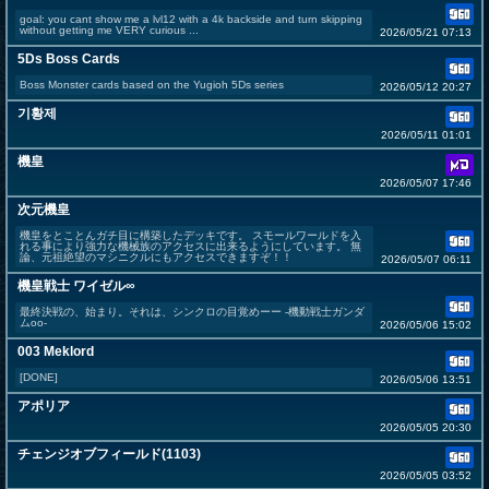
goal: you cant show me a lvl12 with a 4k backside and turn skipping
without getting me VERY curious ...
2026/05/21 07:13
5Ds Boss Cards
Boss Monster cards based on the Yugioh 5Ds series
2026/05/12 20:27
기황제
2026/05/11 01:01
機皇
2026/05/07 17:46
次元機皇
機皇をとことんガチ目に構築したデッキです。 スモールワールドを入
れる事により強力な機械族のアクセスに出来るようにしています。 無
論、元祖絶望のマシニクルにもアクセスできますぞ！！
2026/05/07 06:11
機皇戦士 ワイゼル∞
最終決戦の、始まり。それは、シンクロの目覚めーー -機動戦士ガンダ
ムoo-
2026/05/06 15:02
003 Meklord
[DONE]
2026/05/06 13:51
アポリア
2026/05/05 20:30
チェンジオブフィールド(1103)
2026/05/05 03:52