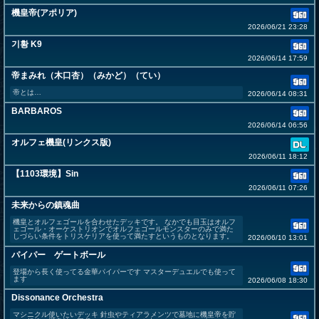
機皇帝(アポリア)
2026/06/21 23:28
기황 K9
2026/06/14 17:59
帝まみれ（木口杏）（みかど）（てい）
帝とは…
2026/06/14 08:31
BARBAROS
2026/06/14 06:56
オルフェ機皇(リンクス版)
2026/06/11 18:12
【1103環境】Sin
2026/06/11 07:26
未来からの鎮魂曲
機皇とオルフェゴールを合わせたデッキです。 なかでも目玉はオルフ
ェゴール・オーケストリオンでオルフェゴールモンスターのみで満た
しづらい条件をトリスケリアを使って満たすというものとなります。
2026/06/10 13:01
パイパー ゲートボール
登場から長く使ってる金華パイパーです マスターデュエルでも使って
ます
2026/06/08 18:30
Dissonance Orchestra
マシニクル使いたいデッキ 針虫やティアラメンツで墓地に機皇帝を貯