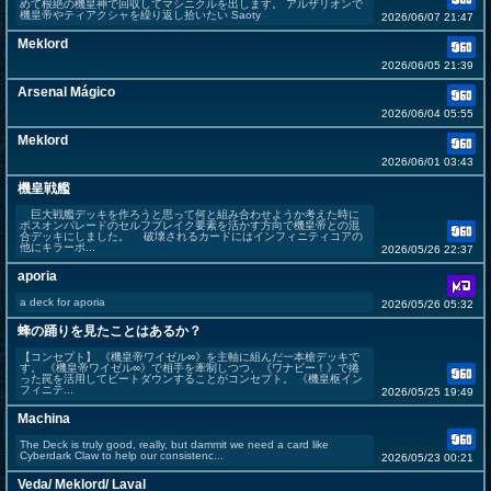
めて根絶の機皇神で回収してマシニクルを出します。 アルザリオンで
機皇帝やティアクシャを繰り返し拾いたい Saoty
2026/06/07 21:47
Meklord
2026/06/05 21:39
Arsenal Mágico
2026/06/04 05:55
Meklord
2026/06/01 03:43
機皇戦艦
巨大戦艦デッキを作ろうと思って何と組み合わせようか考えた時に
ボスオンパレードのセルフブレイク要素を活かす方向で機皇帝との混
合デッキにしました。 破壊されるカードにはインフィニティコアの
他にキラーポ...
2026/05/26 22:37
aporia
a deck for aporia
2026/05/26 05:32
蜂の踊りを見たことはあるか？
【コンセプト】 《機皇帝ワイゼル∞》を主軸に組んだ一本槍デッキで
す。 《機皇帝ワイゼル∞》で相手を牽制しつつ、《ワナビー！》で捲
った罠を活用してビートダウンすることがコンセプト。 《機皇枢イン
フィニテ...
2026/05/25 19:49
Machina
The Deck is truly good, really, but dammit we need a card like
Cyberdark Claw to help our consistenc...
2026/05/23 00:21
Veda/ Meklord/ Laval