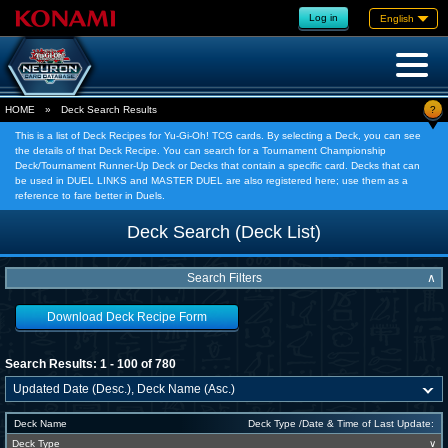
Log in
English
?
HOME
»
Deck Search Results
This is a list of Deck Recipes for Yu-Gi-Oh! TCG cards. By selecting a Deck, you can see
the details of that Deck Recipe. You can search for a Tournament Championship
Deck/Tournament Runner-Up Deck or Decks that contain a specific card. Decks that can
be used in DUEL LINKS and MASTER DUEL are also registered here; use them as a
reference to fare better in Duels.
Deck Search (Deck List)
Search Filters
∧
Download Deck Recipe Form
Search Results: 1 - 100 of 780
Deck Name
Deck Type /Date & Time of Last Update:
Deck Type
∨