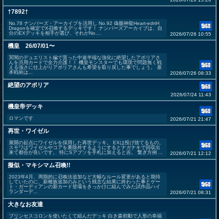
†7892†
No.78 ナンバーズ・アーカイブを活用し No.92 偽骸神龍Heart-edrtH
Dragonを確定でX召喚するデッキです！ ナンバーズアーカイブは、自
分のEXデッキを相手が選び、それがNo....
2026/07/26 10:55
機皇 26/07/01〜
冥闇のデュエリスト編で貰った中途半端な強化に絶望したアポリアさ
んを汎用カードで全力介護！！ 機皇モンスターでも環境で問題無く戦
える強さに仕上がりアポリアさんも希望を取り戻した事でしょう。 基
本戦術は...
2026/07/26 08:33
絶望のアポリア
2026/07/24 11:43
機皇帝デッキ
ロマンです
2026/07/21 21:47
再世・ワイゼル
展開の起点にワイゼルを採用した再世デッキ。 EXは投げ捨てるもの。
スモワはワイゼルやコアを裏除外するようにするとナガナキで回収出
来て都合が良いです。 特にSアブソを手札に加えると吉。 繋ぎ方例 ...
2026/07/21 12:12
擬似・マキシマム召喚!!
2023年4月、周期的に召喚法追加など大幅なルール変更があると期待
していたのに、新種族追加のみという残念な結果に終わった事とゲー
ト・ガーディアンの新カード登場をきっかけに組んでみた試作品ハイ
ランダーデ...
2026/07/21 08:31
大きなお友達
プリンセスコロンを使いたくて組んだデッキ 白き森初動で人形の幸福