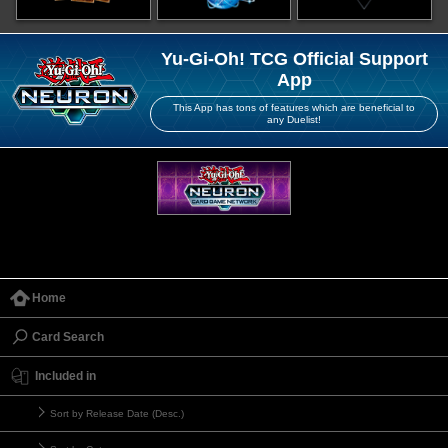
Yu-Gi-Oh! TCG Official Support
App
This App has tons of features which are beneficial to
any Duelist!
Home
Card Search
Included in
Sort by Release Date (Desc.)