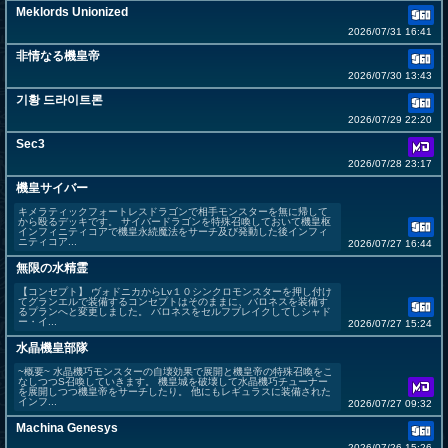
Meklords Unionized
2026/07/31 16:41
非情なる機皇帝
2026/07/30 13:43
기황 드라이트론
2026/07/29 22:20
Sec3
2026/07/28 23:17
機皇サイバー
キメラティックフォートレスドラゴンで相手モンスターを無に帰して
から殴るデッキです。 サイバードラゴンを特殊召喚しておいて機皇枢
インフィニティコアで機皇永続魔法をサーチ及び発動した後インフィ
ニティコア...
2026/07/27 16:44
無限の水精霊
【コンセプト】 ヴォドニカからLv１０シンクロモンスターを押し付け
てグランエルで装備するコンセプトはそのままに、バロネスを装備す
るプランへと変更しました。 バロネスをセルフブレイクしてしシャド
ー・イ...
2026/07/27 15:24
水晶機皇部隊
~概要~ 水晶機巧モンスターの自壊効果で展開と機皇帝の特殊召喚をこ
なしつつS召喚していきます。 機皇城を破壊して水晶機巧チューナー
を展開しつつ機皇帝をサーチしたり。 他にもレギュラスに装備された
インフ...
2026/07/27 09:32
Machina Genesys
2026/07/26 15:26