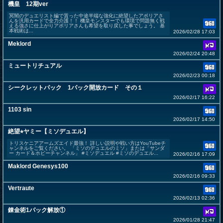
機皇 12期ver
冥闇のデュエリスト編で貰った中途半端な強化に絶望したアポリアさ
んを汎用カードで全力介護！！ 機皇モンスターでも環境で問題無く戦
える強さに仕上がりアポリアさんも希望を取り戻した事でしょう。 基
本戦術は...
2026/02/28 17:03
Meklord
2026/02/24 20:48
ミュートリチュアル
2026/02/23 00:18
シークレットパック 1パック開放カード その１
2026/02/17 16:22
1103 sin
2026/02/17 14:50
絶望⭐︎ヤミー【ミソデュエル】
トリスケニアアームズエイド最強！ 詳しい説明や戦い方はYouTubeチ
ャンネルをご覧ください。 「ミソのデュエルのミソ」または「サンダ
ー カード＆ホビーチャンネル」 #ミソデュエル #ミソのデュエル...
2026/02/16 17:09
Maklord Genesys100
2026/02/16 09:33
Vertraute
2026/02/13 02:36
錬金術1パック解放①
2026/01/28 21:47