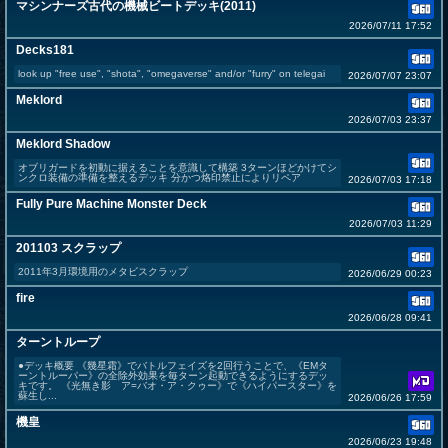
マシンナーズ古代の機械ビートデッキ(2011)
2026/07/11 17:52
Decks181
look up "free use", "shota", "omegaverse" and/or "furry" on telegai
2026/07/07 23:07
Meklord
2026/07/03 23:37
Meklord Shadow
オブリガードを初動に据えることを意識して構築 3ターンほどかけてシ
ンクロ装備の準備を整えるデッキ 分かつ烙印禁止によりリペア
2026/07/03 17:18
Fully Pure Machine Monster Deck
2026/07/03 11:29
201103 スクラップ
2011年3月環境用のメタビスクラップ
2026/06/29 00:23
fire
2026/06/28 09:41
ターントループ
●デッキ概要 《幾星霜》でバトルフェイズを2回行うことで、《EMタ
ーントルーパー》の全除外効果を毎ターン起動できるようにするデッ
キです。 《光無き影 ア=バオ・ア・クゥー》で《ハイパースター》を
蘇生し...
2026/06/26 17:59
機皇
2026/06/23 19:48