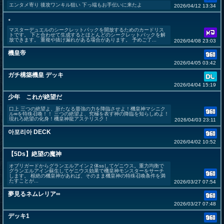
エンタメ寄り 後攻ワンキル狙い 下っ端もお手伝いに来たよ
2026/04/12 13:34
。
マスターデュエルのシークレットパックを開放するためのカードリス
トです。 下と合わせて生成するとほとんどのシークレットパックを解
放できます。 重複や抜け漏れがある場合があります。 予めご了...
2026/04/08 23:03
機皇帝
2026/04/05 03:42
ガチ構築機皇 デッキ
2026/04/04 15:19
少年 これが絶望だ
口上 三つの絶望よ、新たなる最強の力を降臨させよ！機皇神マシニク
ル∞を特殊召喚！！ 三つの絶望よ、究極を表す神の降臨を知らしめよ！
現れろ絶望の化身！機皇神龍アステリスク！
2026/04/03 23:11
아포리아 DECK
2026/04/02 10:52
【5Ds】絶望の魔神
オブリガードからグランエルアイン２体ssしてゲニウス。重力均衡で
グランエルアイン蘇生してゲニウス効果で機皇神モンスターをサーチ
します。 根絶の機皇神があれば、そのまま機皇神の特殊召喚条件を満
たすことが...
2026/03/27 07:54
夢見るネムレリア∞
2026/03/27 07:48
デッキ1