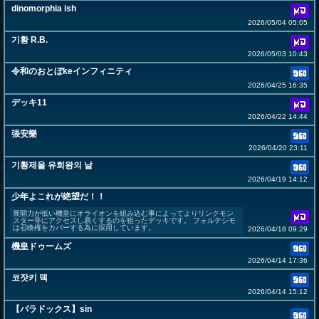
dinomorphia ish
2026/05/04 05:05
기황 R.B.
2026/05/03 10:43
令和のおとぼkeインフィニティ
2026/04/25 16:35
デッキ11
2026/04/22 14:44
張安樂
2026/04/20 23:11
기황제올 유희왕의 날
2026/04/19 14:12
少年よこれが絶望だ！！
展開力が低い機皇にオライオンを組み込む事によってよりリンクモン
スター等にアクセスし易くするのを狙ったデッキです。 フォルテシモ
は召喚権をカバーする為に採用しています。
2026/04/18 09:29
機皇ドゥームズ
2026/04/14 17:36
코잣키 덱
2026/04/14 15:12
【パラドックス】sin