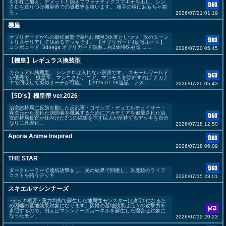
を手札に加え、デメットと揃えてファナティクスマキナを出し、シン
クロを送りつけ機皇帝での吸収等を狙います。 相手の場におもちゃ箱
を...
2026/07/21 01:19
機皇
オブリガードからの最強展開で墓地に機皇3体落としつつ、次のターン
トリスケリアして決めるデッキです。 【オブリガード4妨害ルート】
コンボコード: 3dnega オブリガード効果→兵2体特殊召喚 →...
2026/07/20 05:45
【機皇】レギュラス換装型
カジュアル純機皇、 シンクロは入れない宗派です。 スモールワールド
が優秀で、 機皇帝、マシニクル、コア、マンモスを除外すれば ナガナ
キで回収して擬似サーチが可能。 【2026.07.18追記 ラス...
2026/07/20 05:43
【5D's】機皇帝 ver.2026
治安維持局に反旗を翻した反乱軍・コモンズ・デュエルチェイサー・
異次元から現れた決闘者を殲滅するためにアカデミアを追放された治
安維持局長官が仕向けた3つの絶望を宿す巨人が所持するデッキを自分
なりに具現化...
2026/07/18 12:50
Aporia Anime Inspired
2026/07/18 06:09
THE STAR
ダークルーラーで連続攻撃をし、光の結界で回復し、氷魔鏡のライフ
コストを賄うデッキ
2026/07/15 23:01
スキエルマシンナーズ
~デッキ概要~ 重力均衡で蘇生した地属性モンスターは攻守0になるた
め因幡の墓地効果対象になります。因幡の墓地効果は元々の攻撃力を
参照するので、例えばマシンナーズカーネルを蘇生した場合は対象に
なったモン...
2026/07/12 20:23