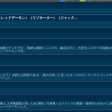
レッドデーモン）（リゾネーター）（ジャック...
地縛のデッキです。 地縛を素材にシンクロ、融合を行い、大型モンスターの召喚を
ドデーモンで代...
コンセプト 決闘とは対話である。 真の王者へと至ったキングのエンターテイメントデ
ック...
き換え 入手難易度が高いため 調和ノ天救竜＋エクストラの馬龍＋複烙印のかわりに
ッドデーモンに入...