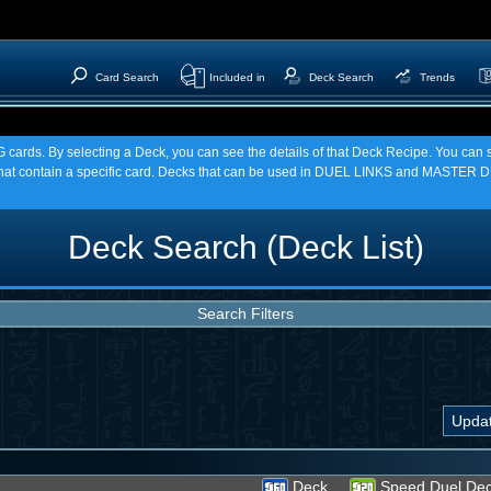
Card Search
Included in
Deck Search
Trends
TCG cards. By selecting a Deck, you can see the details of that Deck Recipe. You c
t contain a specific card. Decks that can be used in DUEL LINKS and MASTER DU
Deck Search (Deck List)
Search Filters
Deck
Speed Duel De