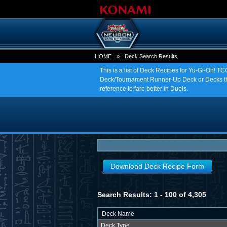
HOME
»
Deck Search Results
This is a list of Deck Recipes for Yu-Gi-Oh! 
Deck/Tournament Runner-Up Deck or Decks tha
reference to fare better in Duels.
Download Deck Recipe Form
Search Results: 1 - 100 of 4,305
Deck Name
Deck Type