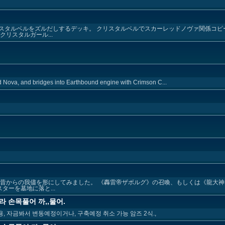
スタルベルをズルだしするデッキ。 クリスタルベルでスカーレッドノヴァ関係コピ
リスタルガール...
d Nova, and bridges into Earthbound engine with Crimson C...
 昔からの我儘を形にしてみました。 《轟雷帝ザボルグ》の召喚、もしくは《龍大
ーを墓地に落と...
라 손목풀어 까,,물어.
, 자금봐서 변동예정이거나, 구축예정 취소 가능 암즈 2식.,