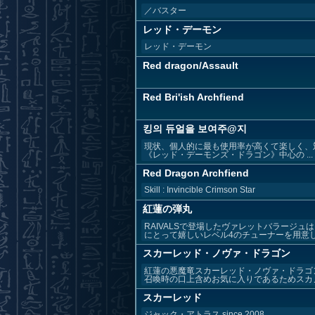
／バスター
レッド・デーモン
レッド・デーモン
Red dragon/Assault
Red Bri'ish Archfiend
킹의 듀얼을 보여주@지
現状、個人的に最も使用率が高くて楽しく、対仲
《レッド・デーモンズ・ドラゴン》中心の ...
Red Dragon Archfiend
Skill : Invincible Crimson Star
紅蓮の弾丸
RAIVALSで登場したヴァレットバラージ
にとって嬉しいレベル4のチューナーを用意して
スカーレッド・ノヴァ・ドラゴン
紅蓮の悪魔竜スカーレッド・ノヴァ・ドラゴン
召喚時の口上含めお気に入りであるためスカノ
スカーレッド
ジャック・アトラス since 2008