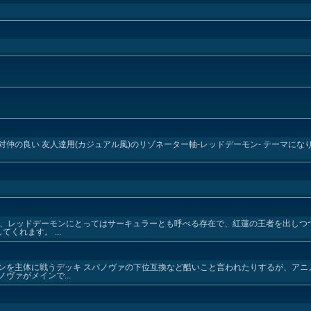
の良い 友人達用(カジュアル風)のリゾネーター軸-レッドデーモン- テーマになり
ュは、レッドデーモンにとってはサーキュラーとも呼べる存在で、紅蓮の王者を出し
くれます。 ...
を主体に戦うデッキ スパノヴァの下位互換など酷いこと言われたりするが、アニメ
ヴァがメインで...