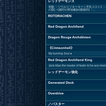
レッドデーモンズ
初動 ・ソウルリゾネーター＋手札コスト1 ・
の獣] ⇒[烙印の即凶劇]or[複烙印] ・...
ROTDRACHEN
Red Dragon Archfiend
Dragon Rouge Archdémon
《Crimsonhell》
My burning Soul ♠️
Red Dragon Archfiend King
Jack Atlas the master of faster & his ace mo
レッドデーモン強化
Generated Deck
Overdrive
／バスター