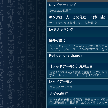
レッドデーモンズ
1デュエル戦専用
キングは一人！この俺だ！！(木口杏)（
サイドデッキは候補です。 試行錯誤中
Lv３クッキング
猛毒が襲う
グリーディーヴェノム＋レッドデーモンズ＋
にはグリーディーヴェノムの蘇生コストをレッ
Red demons dragón
【レッドデーモン】絶対王者
☆祝！100いいね！突破に感謝！ ☆デッキ
すめ ・レッド・デーモンこそ漢のロマン ・ジャ
レッドデーモン
ジャックアトラス
ノヴァ3連打
デッキ内容代替案 ①調和ノ天救竜パーツ置
印の即凶劇＋手札誘発＋エクストラはスカーレ