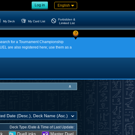
Log in
English
Forbidden &
My Deck
My Card List
Limited List
?
an search for a Tournament Championship
EL are also registered here; use them as a
∧
Deck Type /Date & Time of Last Update:
ck
DuelLinks
Master Duel