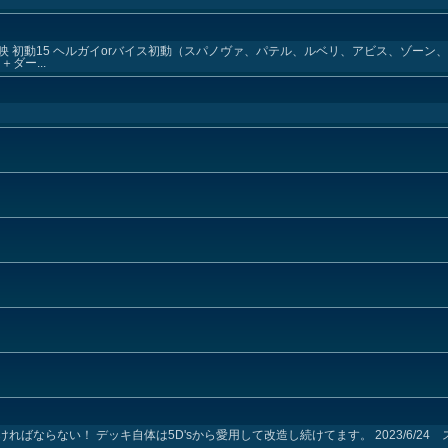
 初動15 ヘルガイorバイス初動（スパノヴァ、パテル、ルベリ、アビス、ゾーン
ダー...
ばならない！ デッキ自体は5D'sから愛用して改造し続けてます。 2023/6/24