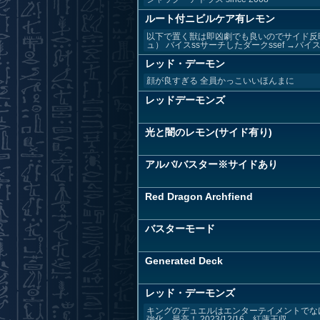
ルート付ニビルケア有レモン
以下で置く獣は即凶劇でも良いのでサイド反映
ュ） バイスssサーチしたダークssef →バイス＋
レッド・デーモン
顔が良すぎる 全員かっこいいほんまに
レッドデーモンズ
光と闇のレモン(サイド有り)
アルバ/バスター※サイドあり
Red Dragon Archfiend
バスターモード
Generated Deck
レッド・デーモンズ
キングのデュエルはエンターテイメントでなけれ
強化。最高！ 2023/12/16 紅蓮王収...