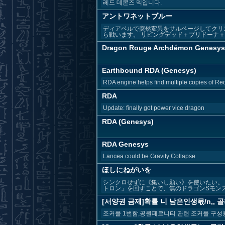
레드 데몬즈 덱입니다.
アントワネットブルー
ディアベルで突然変異をサルベージしてクリ
ら戦います。 リビングデッド＋プリドーナ＋ク
Dragon Rouge Archdémon Genesys
Earthbound RDA (Genesys)
RDA engine helps find multiple copies of Re
RDA
Update: finally got power vice dragon
RDA (Genesys)
RDA Genesys
Lancea could be Gravity Collapse
ほしにねがいを
シンクロせずに《集いし願い》を使いたい。
トロン」を回すことで、無のドラゴンSモンスタ
[서양권 금제]확률 니 남은인생몫/n,, 골
조커풀 1번함,공원페르니티 관련 조커풀 구성용