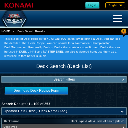
Log in
English
?
HOME
»
Deck Search Results
This is a list of Deck Recipes for Yu-Gi-Oh! TCG cards. By selecting a Deck, you can see
the details of that Deck Recipe. You can search for a Tournament Championship
Deck/Tournament Runner-Up Deck or Decks that contain a specific card. Decks that can
be used in DUEL LINKS and MASTER DUEL are also registered here; use them as a
reference to fare better in Duels.
Deck Search (Deck List)
Search Filters
∧
Download Deck Recipe Form
Search Results: 1 - 100 of 253
Deck Name
Deck Type /Date & Time of Last Update:
Deck Type
∨