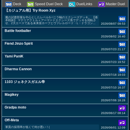
Deck
Speed Duel Deck
DuelLinks
Master Duel
【カジュアル用】Try Room Xyz
魔の試着部屋を中心としたレベル3バニラ軸のエクシーズデッキ。 【基
本戦術】 マテリアクトル＋アーマードエクシーズ系でデッキを回転さ
せ、2大エースである未来皇ホープとヴァレルロード・L・ドラゴン...
2026/08/07 09:53
Battle footballer
2026/08/02 16:40
Fiend Jinzo Spirit
2026/07/23 21:17
Yami PaniK
2026/07/23 19:52
Dharma Cannon
2026/07/18 19:03
1103 ジェネクスガエル帝
2026/07/10 16:37
Magikey
2026/07/06 18:28
Gradpa moto
2026/06/17 08:14
Off-Meta
軍貫の採用率が低くて何が悪い！(
2026/06/01 12:09