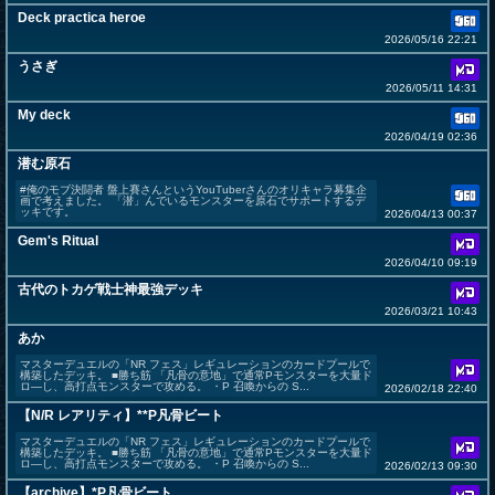
Deck practica heroe
2026/05/16 22:21
うさぎ
2026/05/11 14:31
My deck
2026/04/19 02:36
潜む原石
#俺のモブ決闘者 盤上賽さんというYouTuberさんのオリキャラ募集企
画で考えました。 「潜」んでいるモンスターを原石でサポートするデ
ッキです。
2026/04/13 00:37
Gem's Ritual
2026/04/10 09:19
古代のトカゲ戦士神最強デッキ
2026/03/21 10:43
あか
マスターデュエルの「NR フェス」レギュレーションのカードプールで
構築したデッキ。 ■勝ち筋 「凡骨の意地」で通常Pモンスターを大量ド
ロ―し、高打点モンスターで攻める。 ・P 召喚からの S...
2026/02/18 22:40
【N/R レアリティ】**P凡骨ビート
マスターデュエルの「NR フェス」レギュレーションのカードプールで
構築したデッキ。 ■勝ち筋 「凡骨の意地」で通常Pモンスターを大量ド
ロ―し、高打点モンスターで攻める。 ・P 召喚からの S...
2026/02/13 09:30
【archive】*P凡骨ビート