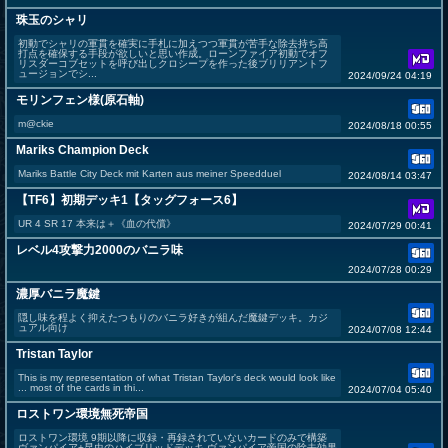
珠玉のシャリ
初動でシャリの軍貫を確実に手札に加えつつ軍貫が苦手な除去持ち高
打点を確保する手段が欲しいと思い作成。ローンファイア初動でオフ
リスダーコブセットを呼び出しクロシープを作った後ブリリアントフ
ュージョンでシ...
2024/09/24 04:19
モリンフェン様(原石軸)
m@ckie
2024/08/18 00:55
Mariks Champion Deck
Mariks Battle City Deck mit Karten aus meiner Speedduel
2024/08/14 03:47
【TF6】初期デッキ1【タッグフォース6】
UR 4 SR 17 本来は＋《血の代償》
2024/07/29 00:41
レベル4攻撃力2000のバニラ味
2024/07/28 00:29
濃厚バニラ魔鍵
隠し味を程よく抑えたつもりのバニラ好きが組んだ魔鍵デッキ。カジ
ュアル向け
2024/07/08 12:44
Tristan Taylor
This is my representation of what Tristan Taylor's deck would look like
... most of the cards in thi...
2024/07/04 05:40
ロストワン環境無死帝国
ロストワン環境 9期以降に収録・再録されていないカードのみで構築
ヴァンパイア+昆虫のハイブリッドデッキ ヴァンパイア帝国の除去効果