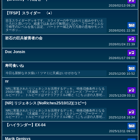
2026/02/13 09:28
【TFSP】スライダー 〈●〉
目玉スライダーデッキです。 スライダーの中ではわりと組みやすいと
ころだと思いつつ、紙束ではあるので無理はしない。 フリーデュエル
で相手のレベルを低く設定、 パートナー城之内で凡骨の意地やモンス
ターボッ...
2026/02/01 22:36
岩石の巨兵被害者の会
2026/01/24 21:39
Doc Jonsin
2026/01/17 09:00
寿司食いね
今日も新鮮なネタ揃い！ツマミに天威はいかがかな？
2025/12/30 10:52
nr
NRに実装されたリジェネシスを活用するデッキ。 特殊召喚条件となる
2500の種は、《天威龍－ヴィシュダ》と《エクシーズ・アーマー・ト
ルピード》。 トルピードはマテリアクトル2種と《こちょぼの人形祀...
2025/12/29 03:11
[NR] リジェネシス [NoRiches25/10/12](コピー)
NRに実装されたリジェネシスを活用するデッキ。 特殊召喚条件となる
2500の種は、《天威龍－ヴィシュダ》と《エクシーズ・アーマー・ト
ルピード》。 トルピードはマテリアクトル2種と《こちょぼの人形祀...
2025/12/16 16:34
【ハイランダー】EX-04
2025/12/11 09:50
Marik Genisys