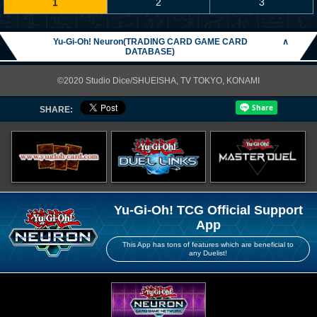
1
2
3
Yu-Gi-Oh! Neuron(TRADING CARD GAME CARD
∧
DATABASE)
©2020 Studio Dice/SHUEISHA, TV TOKYO, KONAMI
SHARE:
Yu-Gi-Oh! TCG Official Support
App
This App has tons of features which are beneficial to
any Duelist!