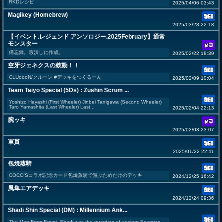
RKDレシピ
2025/04/06 03:43
Magikey (Homebrew)
2025/03/28 22:18
【イベント.レジェンド アンソロジー.2025February】通常
モンスター
備忘録。暇潰しに作成。
2025/02/22 18:39
空牙ジェネクスの鼓動！！
CLUoooN/クルーン #デッキをつくるーん
2025/02/09 10:04
Team Taiyo Special (5Ds) : Zushin Scrum ...
Yoshizo Hayashi (First Wheeler) Jinbei Tanigawa (Second Wheeler)
Taro Yamashita (Last Wheeler) Last...
2025/02/04 22:13
腕ッキ
2025/02/03 23:07
軍貫
2025/01/22 22:11
包焼蒸騎
COCO'Sコラボ記念カード包焼蒸騎で遊ぶためだけのデッキ
2024/12/25 16:42
風隼エアデッキ
2024/12/24 09:36
Shadi Shin Special (DM) : Millennium Ank...
The Man From Egypt. Shadi was the guardian of ancient Egyptian