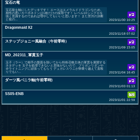
宝石の竜
宝石龍を軸にしたデッキです！ エースはエメラルドドラゴンなため、
相性の悪いカーボネドンは1枚だけの採用です！ レベル10シンクロを
強く意識するのであれば増やしてもいいと思います！ また苦渋の決断
と龍の...
2023/11/30 10:25
Dragonmaid X2
2023/11/18 07:02
ステップジョニー風融合（午前零時）
2023/11/09 15:05
MD_202311_軍貫玉子
玉子（ラー）で相手の盤面を除いてから特殊召喚主体の軍貫を展開する
ネタデッキ 玉子を処理できないと意味がないので、ブリガンリダンや
＠ライトニングに頑張ってもらう デュガレスウニが卵乗り越えて直殴
りでもい...
2023/11/04 16:45
ダーツ風バニラ軸(午前零時)
2023/11/03 01:13
SS05-ENB
2023/11/01 22:59