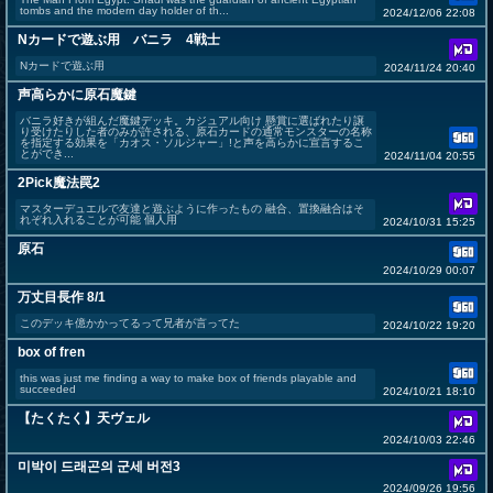
tombs and the modern day holder of th...
2024/12/06 22:08
Nカードで遊ぶ用 バニラ 4戦士
Nカードで遊ぶ用
2024/11/24 20:40
声高らかに原石魔鍵
バニラ好きが組んだ魔鍵デッキ。カジュアル向け 懸賞に選ばれたり譲
り受けたりした者のみが許される、原石カードの通常モンスターの名称
を指定する効果を「カオス・ソルジャー」!と声を高らかに宣言するこ
とができ...
2024/11/04 20:55
2Pick魔法罠2
マスターデュエルで友達と遊ぶように作ったもの 融合、置換融合はそ
れぞれ入れることが可能 個人用
2024/10/31 15:25
原石
2024/10/29 00:07
万丈目長作 8/1
このデッキ億かかってるって兄者が言ってた
2024/10/22 19:20
box of fren
this was just me finding a way to make box of friends playable and
succeeded
2024/10/21 18:10
【たくたく】天ヴェル
2024/10/03 22:46
미박이 드래곤의 군세 버전3
2024/09/26 19:56