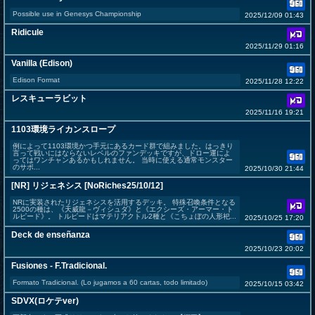
Possible use in Genesys Championship
2025/12/09 01:43
Ridicule
2025/11/29 01:16
Vanilla (Edison)
Edison Format
2025/11/28 12:22
レスキューラビット
2025/11/16 19:21
1103環境ライカンスロープ
例によって1103環境かつ手元にあるカード群で組みました。はっきり
言って戦いにはならないレベルのファンデッキですが、ドロー運によ
ってはワンチャンあるかもしれません。 当時に使える通常モンスター
のサポ...
2025/10/30 21:44
[NR] リジェネシス [NoRiches25/10/12]
NRに実装されたリジェネシスを活用するデッキ。 特殊召喚条件となる
2500の種は、《天威龍－ヴィシュダ》と《エクシーズ・アーマー・ト
ルピード》。 トルピードはマテリアクトル2種と《こちょぼの人形祀...
2025/10/25 17:20
Deck de enseñanza
2025/10/23 20:02
Fusiones - F.Tradicional.
Formato Tradicional. (Lo jugamos a 60 cartas, todo limitado)
2025/10/15 03:42
SDVX(ロケテver)