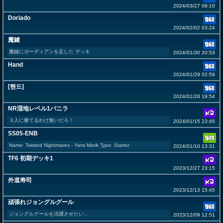
2024/03/27 08:10
Doriado
2024/02/02 03:24
魔鍵
魔鍵にガーディアンを足した デッキ
2024/01/30 20:53
Hand
2024/01/29 02:59
[핸드]
2024/01/28 19:54
NR湿地レベル1バニラ
３人に勝てるわけ無いだろ！
2024/01/15 23:45
SS05-ENB
Name: Twisted Nightmares - Yami Marik Type: Starter
2024/01/10 13:31
TF6 初期デッキ1
2023/12/27 23:15
外道寿司
2023/12/13 15:45
頑張れジョングルグール
ジョングルグールを活躍させたい…
2023/12/09 12:51