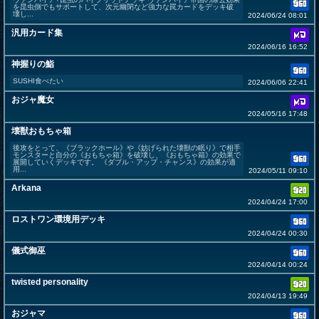
を昆虫側でもサポートして、次元幽閉など強力な罠カードをデッキ破
壊し...
2024/06/24 08:01
汎用カード集
2024/06/16 16:52
神握りの鮨
SUSHI食べたい
2024/06/06 22:41
おジャ魔女
2024/05/16 17:48
壊獣おもちゃ箱
後攻をとって、《ブラックホール》や《妨げられた壊獣の眠り》で相手
モンスターと自分の《おもちゃ箱》を破壊し、《おもちゃ箱》の効果で
展開していくデッキです。 《ダブル・アップ・チャンス》の効果が適
用...
2024/05/11 09:10
Arkana
2024/04/24 17:00
ロストワン環境用デッキ
2024/04/24 00:30
儀式御巫
2024/04/14 00:24
twisted personality
2024/04/13 19:49
おジャマ