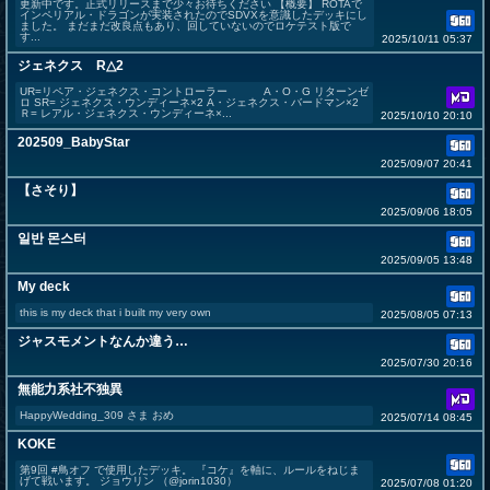
更新中です。正式リリースまで少々お待ちください 【概要】 ROTAで
インペリアル・ドラゴンが実装されたのでSDVXを意識したデッキにし
ました。 まだまだ改良点もあり、回していないのでロケテスト版で
す...
2025/10/11 05:37
ジェネクス R△2
UR=リペア・ジェネクス・コントローラー A・O・G リターンゼ
ロ SR= ジェネクス・ウンディーネ×2 A・ジェネクス・バードマン×2
Ｒ= レアル・ジェネクス・ウンディーネ×...
2025/10/10 20:10
202509_BabyStar
2025/09/07 20:41
【さそり】
2025/09/06 18:05
일반 몬스터
2025/09/05 13:48
My deck
this is my deck that i built my very own
2025/08/05 07:13
ジャスモメントなんか違う…
2025/07/30 20:16
無能力系社不独異
HappyWedding_309 さま おめ
2025/07/14 08:45
KOKE
第9回 #鳥オフ で使用したデッキ。 『コケ』を軸に、ルールをねじま
げて戦います。 ジョウリン （@jorin1030）
2025/07/08 01:20