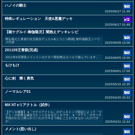
ハノイの騎士
2025/06/27 21:48
特殊レギュレーション 天使&悪魔デッキ
2025/06/17 01:48
【賭ケグルイ‐御伽龍児】闇抱えデッキレシピ
闇を抱えた者達の次元統合デュエルⅡ(ニコニコ動画) 無印遊戯王シーリ
ズ代表
2025/06/09 10:08
201109王青眼(完成)
2011年9月環境メインインゼクター聖刻禁止ルールで遊んでいます。
2025/06/05 19:00
もけもけ
2025/06/01 17:00
心に剣 輝く勇気
2025/05/10 22:35
ノーマルレア01
2025/04/20 20:33
MA'AT eリアクトル（試作）
【デッキ概要】 ●「マテリアクトル」のデッキトップ固定によって「マ
アト」の効果を確定でヒットさせるデッキです。 ●「マアト」のサーチ
手段がかなり限られていたので今まで組むことができなかったのです
が...
2025/04/11 12:44
メメント(思い出し)