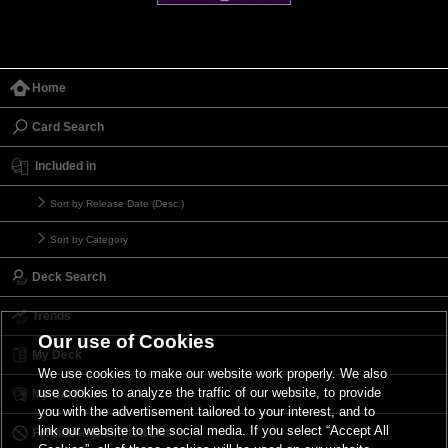
Home
Card Search
Included in
Sort by Release Date (Desc.)
Sort by Category
Deck Search
Trends
Our use of Cookies
My Deck
We use cookies to make our website work properly. We also
use cookies to analyze the traffic of our website, to provide
My Card List
you with the advertisement tailored to your interest, and to
link our website to the social media. If you select “Accept All
Forbidden & Limited List