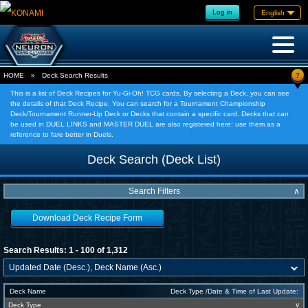
Log in
English
?
HOME
»
Deck Search Results
This is a list of Deck Recipes for Yu-Gi-Oh! TCG cards. By selecting a Deck, you can see
the details of that Deck Recipe. You can search for a Tournament Championship
Deck/Tournament Runner-Up Deck or Decks that contain a specific card. Decks that can
be used in DUEL LINKS and MASTER DUEL are also registered here; use them as a
reference to fare better in Duels.
Deck Search (Deck List)
Search Filters
∧
Download Deck Recipe Form
Search Results: 1 - 100 of 1,312
Deck Name
Deck Type /Date & Time of Last Update:
Deck Type
∨