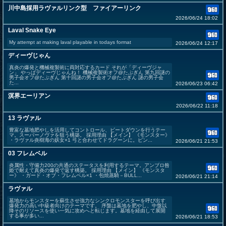
川中島採用ラヴァルリンク型 ファイアーリンク
2026/06/24 18:02
Laval Snake Eye
My attempt at making laval playable in todays format
2026/06/24 12:17
ディーヴじゃん
真炎の爆発と機械複製術に両対応するカード それが「ディーヴジャ
ン」 やっぱディーヴじゃんね！ 機械複製術オフ@たぷぎん 第九回謎の
男子会オフ@たぷぎん 第十回謎の男子会オフ@たぷぎん 謎の男子会
た...
2026/06/23 06:42
溟界エーリアン
2026/06/22 11:18
13 ラヴァル
豊富な墓地肥やしを活用してコントロール、ビートダウンを行うテー
マ。スーパーノヴァを狙う構築。 採用理由 【メイン】 《モンスター》
・ラヴァル炎樹海の妖女×1 弓と合わせてドラグーンに。ピン...
2026/06/21 21:53
03 フレムベル
炎属性・守備力200の共通のステータスを利用するテーマ。アンブロ咎
姫で耐えて真炎の爆発で返す構築。 採用理由 【メイン】 《モンスタ
ー》 ・ガード・オブ・フレムベル×1 ・包焼蒸騎－BULL...
2026/06/21 21:14
ラヴァル
墓地からモンスターを蘇生させ強力なシンクロモンスターを呼び出す
爆発力の高い中級者向けのテーマです。 序盤は墓地を肥やし、中盤以
降そのリソースを使い一気に攻めへと転じます。墓地を経由して展開
する事が多い...
2026/06/21 18:53