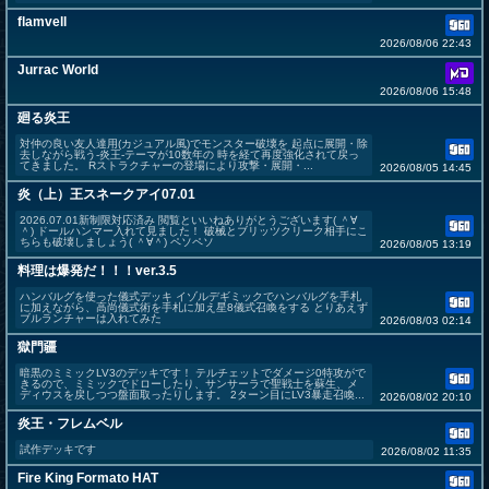
flamvell
2026/08/06 22:43
Jurrac World
2026/08/06 15:48
廻る炎王
対仲の良い友人達用(カジュアル風)でモンスター破壊を 起点に展開・除
去しながら戦う-炎王-テーマが10数年の 時を経て再度強化されて戻っ
てきました。 Rストラクチャーの登場により攻撃・展開・...
2026/08/05 14:45
炎（上）王スネークアイ07.01
2026.07.01新制限対応済み 閲覧といいねありがとうございます( ＾∀
＾) ドールハンマー入れて見ました！ 破械とブリッツクリーク相手にこ
ちらも破壊しましょう( ＾∀＾) ペソペソ
2026/08/05 13:19
料理は爆発だ！！！ver.3.5
ハンバルグを使った儀式デッキ イゾルデギミックでハンバルグを手札
に加えながら、高尚儀式術を手札に加え星8儀式召喚をする とりあえず
ブルランチャーは入れてみた
2026/08/03 02:14
獄門疆
暗黒のミミックLV3のデッキです！ テルチェットでダメージ0特攻がで
きるので、ミミックでドローしたり、サンサーラで聖戦士を蘇生、メ
ディウスを戻しつつ盤面取ったりします。 2ターン目にLV3暴走召喚...
2026/08/02 20:10
炎王・フレムベル
試作デッキです
2026/08/02 11:35
Fire King Formato HAT