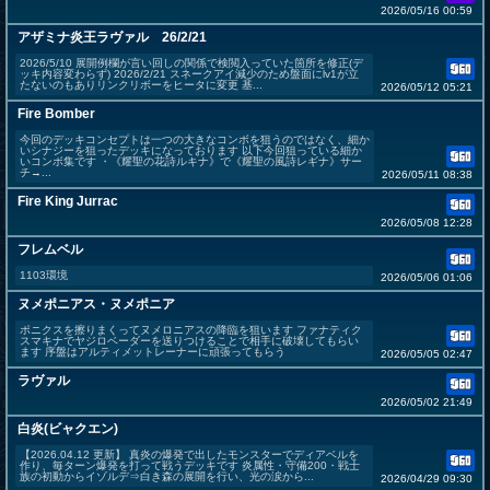
2026/05/16 00:59
アザミナ炎王ラヴァル 26/2/21
2026/5/10 展開例欄が言い回しの関係で検閲入っていた箇所を修正(デ
ッキ内容変わらず) 2026/2/21 スネークアイ減少のため盤面にlv1が立
たないのもありリンクリボーをヒータに変更 基...
2026/05/12 05:21
Fire Bomber
今回のデッキコンセプトは一つの大きなコンボを狙うのではなく、細か
いシナジーを狙ったデッキになっております 以下今回狙っている細か
いコンボ集です ・《耀聖の花詩ルキナ》で《耀聖の風詩レギナ》サー
チ→...
2026/05/11 08:38
Fire King Jurrac
2026/05/08 12:28
フレムベル
1103環境
2026/05/06 01:06
ヌメポニアス・ヌメポニア
ポニクスを擦りまくってヌメロニアスの降臨を狙います ファナティク
スマキナでヤジロベーダーを送りつけることで相手に破壊してもらい
ます 序盤はアルティメットレーナーに頑張ってもらう
2026/05/05 02:47
ラヴァル
2026/05/02 21:49
白炎(ビャクエン)
【2026.04.12 更新】 真炎の爆発で出したモンスターでディアベルを
作り、毎ターン爆発を打って戦うデッキです 炎属性・守備200・戦士
族の初動からイゾルデ⇒白き森の展開を行い、光の涙から...
2026/04/29 09:30