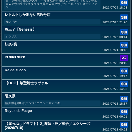
ス、アウロが爆発対応ステータスなので 爆発→アウロ×3+カルノブル
ス→アウロで☆2スタウリコ蘇生→スタウリコ+カルノブルスでディア
ベ...
2026/07/27 18:08
レトルトしか出ない店Ⅳ号店
ガレリオ
2026/07/26 21:20
炎王Ｖ【Genesis】
オシリス
2026/07/25 08:14
妖炎ﾉ宴
2026/07/24 18:13
irl duel deck
2026/07/23 20:49
Re del fuoco
2026/07/20 19:17
【OCG】焔聖騎士ラヴァル
2026/07/20 14:08
陽炎獣
陽炎獣を用いたランク6エクシーズデッキ。
2026/07/18 18:37
Reyes de Fuego
2026/07/18 06:01
【崖っぷちドラフト】2_魔法・罠／融合／エクシーズ
(2026/7/18)
2026/07/18 00:22