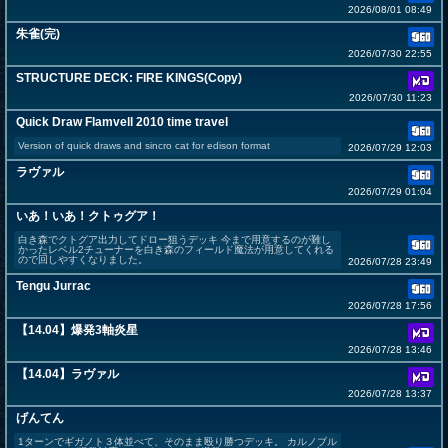
2026/08/01 08:49
朱雀(完)
2026/07/30 22:55
STRUCTURE DECK: FIRE KINGS(Copy)
2026/07/30 11:23
Quick Draw Flamvell 2010 time travel
Version of quick draws and sincro cat for edison format
2026/07/29 12:03
ラヴァル
2026/07/29 01:04
いあ！いあ！クトゥグア！
白き森でクトグア出力してドロー狙うデッキ 今まで用意するのが難し
かったレベル2チューナーを白き森のフィールド魔法が用意してくれる
ので回しやすくなりました。
2026/07/28 23:49
Tengu Jurrac
2026/07/28 17:56
【14.04】爆発3軸炎星
2026/07/28 13:46
【14.04】ラヴァル
2026/07/28 13:37
げんてん
1ターンでギガノト３体並べて、そのまま殴り勝つデッキ。 カルノブル