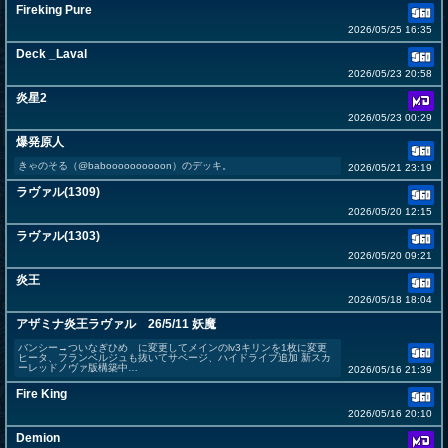
Fireking Pure
2026/05/25 16:35
Deck _Laval
2026/05/23 20:58
炎星2
2026/05/23 00:29
爆発原人
きゃのそる（@baboooooooooon）のデッキ。
2026/05/21 23:19
ラヴァル(1309)
2026/05/20 12:15
ラヴァル(1303)
2026/05/20 09:21
炎王
2026/05/18 18:04
アザミナ炎王ラヴァル 26/5/11 妖魔
バンシー→ついなぎひめ に変更してメインのlv3キリンを1枚に変更
ヒータ、フランベルジュも抜いてサベージ、ハイドライブ追加 新スカ
ーレッドノヴァ版構築中…
2026/05/16 21:39
Fire King
2026/05/16 20:10
Demion