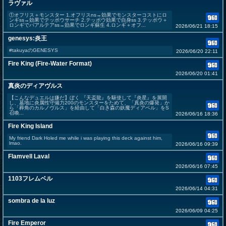
ラヴァル
①オフリス＋モンスター 1.オフリスns→効果でモンスターコストにロ
ンギss→効果でテッポウサーチ 2.テッポウ効果で自身ss 3.テッポウ＋
ロンギでバアルテアss→効果でロンギ蘇生 4.ロンギ＋オフ...
2026/06/21 18:15
genesys:炎王
#takuyaのGENESYS
2026/06/20 22:11
Fire King (Fire-Water Format)
2026/06/20 01:41
真炎のディアヴルス
【こんなデュエルは嫌だ】ぼく 『天盃龍』を駆使して『炎星』を展開
し、墓地に炎属性守備力200のモンスターをためて、「真炎の爆発」か
ら「葬角のカルノヴルス」を経由して「白き森の妖魔ディアベル」をS
召喚...
2026/06/16 18:36
Fire King Island
My friend Dark Holed me while i was playing this deck against him,
lmao.
2026/06/16 09:39
Flamvell Laval
2026/06/16 07:45
1103フレムベル
2026/06/14 04:31
sombra de la luz
2026/06/09 04:25
Fire Emperor