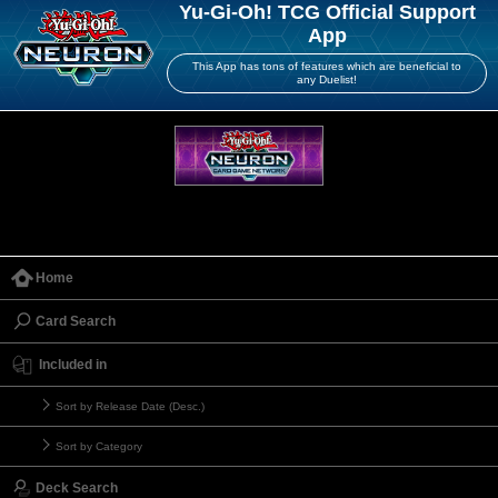
Yu-Gi-Oh! TCG Official Support
App
This App has tons of features which are beneficial to
any Duelist!
Home
Card Search
Included in
Sort by Release Date (Desc.)
Sort by Category
Deck Search