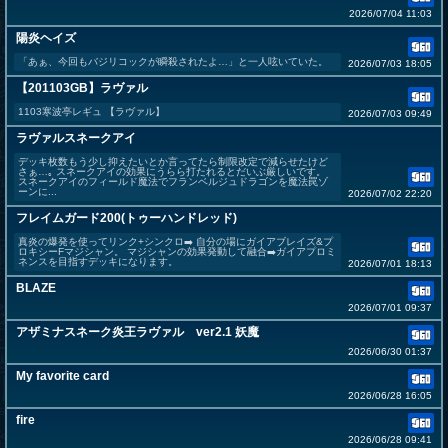
2026/07/04 11:03
陽炎ヘイズ
「あぁ、今回もバジリコックが瞬殺されたよ…」と一人呟いていた。
2026/07/03 18:05
【201103GB】ラヴァル
1103寒波亭レギュ 【ラヴァル】
2026/07/03 09:49
ラヴァルスネークアイ
デッキ枚数もう少し抑えたいとか言ってたら制限改定で減らせたけど
さぁ…｡ スネークアイの効果にうらら打たれるとだいぶ厳しいです。
スネークアイのフィールド魔法でフランベルジュドラゴンを魔法罠ゾ
ーンに...
2026/07/02 22:20
フレイムガード200(トゥーハンドレッド)
真炎の爆発を使ってリンク+シンクロ➡️ 自分の場にガイアブレイズ&プ
ロキシーFマジシャン。 マジシャンの効果発動して融合➡️ガイアプロミ
ネンスを目指すデッキになります。
2026/07/01 18:13
BLAZE
2026/07/01 09:37
アザミナスネーク炎王ラヴァル ver2.1 妖魔
2026/06/30 01:37
My favorite card
2026/06/28 16:05
fire
2026/06/28 09:41