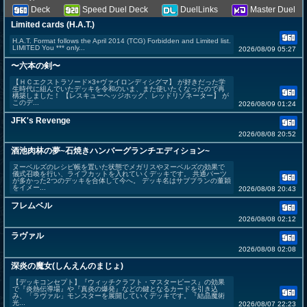
Deck
Speed Duel Deck
DuelLinks
Master Duel
Limited cards (H.A.T.)
H.A.T. Format follows the April 2014 (TCG) Forbidden and Limited list.
LIMITED You *** only...
2026/08/09 05:27
〜六本の剣〜
【ＨＣエクストラソード×3+ヴァイロンディシグマ】 が好きだった学
生時代に組んでいたデッキを令和のいま、また使いたくなったので再
構築しました！ 【レスキューヘッジホッグ、レッドリゾネーター】 が
このデ...
2026/08/09 01:24
JFK's Revenge
2026/08/08 20:52
酒池肉林の夢~石焼きハンバーグランチエディション~
ヌーベルズのレシピ帳を置いた状態でメガリスやヌーベルズの効果で
儀式召喚を行い、ライフカットを入れていくデッキです。 共通パーツ
が多かった2つのデッキを合体して今へ。 デッキ名はサブプランの董穎
をイメー...
2026/08/08 20:43
フレムベル
2026/08/08 02:12
ラヴァル
2026/08/08 02:08
深炎の魔女(しんえんのまじょ)
【デッキコンセプト】 ​『ウィッチクラフト・マスターピース』の効果
で『炎熱伝導場』や『真炎の爆発』などの鍵となるカードを引き込
み、「ラヴァル」モンスターを展開していくデッキです。 ​『結晶魔術
光...
2026/08/07 22:23