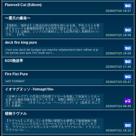
Flamvell Cat (Edison)
2026/07/16 19:57
〜震天の爆発〜
【地割れ、地砕き】に除去以外の役割を持たせる為、手札コストを要
求するカードを数種類採用する方向性で固まりました。特に【ディノ
ミスクス】は融合、シンクロの素材としても応用が効く為相性がいい
です。 【サモ...
2026/07/15 19:58
deck fire king pure
c'est une deck list budget qui marche relativement bien même si je
ne pense pas que l'on roule sur l...
2026/07/15 19:06
6/20熱波亭
2026/07/15 17:49
Fire Fist Pure
HAT FORMAT
2026/07/15 05:47
イオマグヌッソ -Yomagn'tho-
《古神クトグア》の②及び③効果でドローを加速して炎族モンスター
を使った融合召喚を狙うデッキです。 初動と継戦リソースとして【炎
王】を採用し、《ネオフレムベル・ヘッジホッグ》と《真炎王 ポニク
ス》を素材...
2026/07/14 06:45
植物ラヴァル
【ラヴァル】に不足している序盤の展開力を優秀な下級植物族で補
い、ラヴァルシンクロモンスターたちでビートダウンするデッキで
す。 ラヴァルシンクロモンスターの中でもラヴァルバル・ドラゴンと
ラヴァルバル・...
2026/07/12 16:10