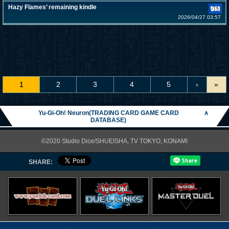
Hazy Flames’ remaining kindle
2026/04/27 03:57
1
2
3
4
5
›
»
Yu-Gi-Oh! Neuron(TRADING CARD GAME CARD
∧
DATABASE)
©2020 Studio Dice/SHUEISHA, TV TOKYO, KONAMI
SHARE: