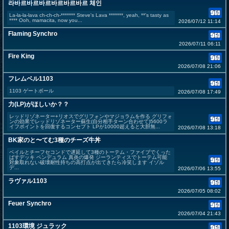
라바르바르바르바르바르바르 체인
La-la-la-lava ch-ch-ch-******* Steve's Lava *******, yeah, **'s tasty as
**** Ooh, mamacita, now you...
2026/07/12 11:14
Flaming Synchro
2026/07/11 06:11
Fire King
2026/07/08 21:06
フレムベル1103
1103 ゲートボール
2026/07/08 17:49
力(LP)がほしいか？？
レッドリゾネーター+リオスでグリフォンやマジョラムを作る グリフォ
ンの効果でレッドリゾネーター蘇生(自分相手ターン合わせて)5600ラ
イフポイントを回復するコンセプト LPが10000超えると大胆無...
2026/07/08 13:18
BK家のと〜てむ3種のチーズ牛丼
ベイルとチーフセコンドで遅延して3種のトーテム・ファイブでくった
ばすデッキ ペンデュラム 真炎の爆発 ジーランティスでトーテム可能
対象取れない破壊耐性持ちの高打点が出てきたら冷笑します イゾル
デ...
2026/07/06 13:55
ラヴァル1103
2026/07/05 08:02
Feuer Synchro
2026/07/04 21:43
1103環境 ジュラック