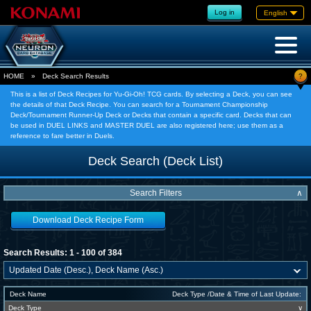
Log in
English
?
HOME
»
Deck Search Results
This is a list of Deck Recipes for Yu-Gi-Oh! TCG cards. By selecting a Deck, you can see
the details of that Deck Recipe. You can search for a Tournament Championship
Deck/Tournament Runner-Up Deck or Decks that contain a specific card. Decks that can
be used in DUEL LINKS and MASTER DUEL are also registered here; use them as a
reference to fare better in Duels.
Deck Search (Deck List)
Search Filters
∧
Download Deck Recipe Form
Search Results: 1 - 100 of 384
Deck Name
Deck Type /Date & Time of Last Update:
Deck Type
∨