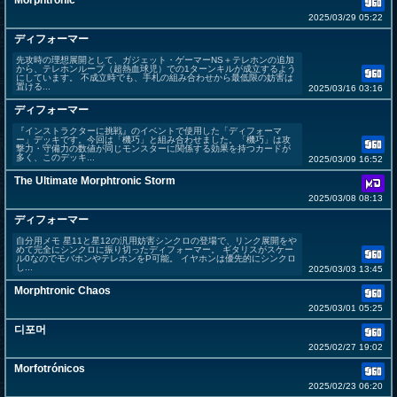
Morphtronic
2025/03/29 05:22
ディフォーマー
先攻時の理想展開として、ガジェット・ゲーマーNS＋テレホンの追加
から、テレホンループ（超熱血球児）での1ターンキルが成立するよう
にしています。 不成立時でも、手札の組み合わせから最低限の妨害は
置ける...
2025/03/16 03:16
ディフォーマー
『インストラクターに挑戦』のイベントで使用した「ディフォーマ
ー」デッキです。今回は「機巧」と組み合わせました。「機巧」は攻
撃力・守備力の数値が同じモンスターに関係する効果を持つカードが
多く、このデッキ...
2025/03/09 16:52
The Ultimate Morphtronic Storm
2025/03/08 08:13
ディフォーマー
自分用メモ 星11と星12の汎用妨害シンクロの登場で、リンク展開をや
めて完全にシンクロに振り切ったディフォーマー。 ギタリスがスケー
ル0なのでモバホンやテレホンをP可能。 イヤホンは優先的にシンクロ
し...
2025/03/03 13:45
Morphtronic Chaos
2025/03/01 05:25
디포머
2025/02/27 19:02
Morfotrónicos
2025/02/23 06:20