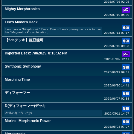
2025/07/26 02:05
Mighty Morphtronics
2025/07/19 05:39
Leo’s Modern Deck
Leo uses a "Morphtronic" Deck. One of Leo's primary tactics is to use
his "Magne-Lock" combination, ...
2025/07/14 07:17
【5dsデッキ】龍亞龍可
2025/07/10 09:03
Imported Deck: 7/8/2025, 8:10:32 PM
2025/07/09 12:11
Synthonic Symphony
2025/06/19 09:31
Morphing Time
2025/06/10 14:41
ディフォーマー
2025/06/07 02:38
D(ディフォーマー)デッキ
友達の為に作った奴
2025/05/11 14:57
Marine: Morphtronic Power
2025/05/04 07:07