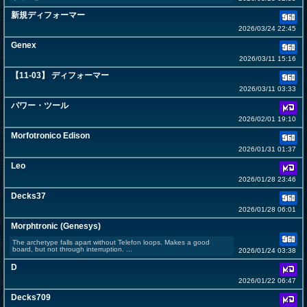
新規ディフォーマー
2026/03/24 22:45
Genex
2026/03/11 15:16
【11-03】 ディフォーマー
2026/03/11 03:33
パワー・ツール
2026/02/01 19:10
Morfotronico Edison
2026/01/31 01:37
Leo
2026/01/28 23:46
Decks37
2026/01/28 06:01
Morphtronic (Genesys)
The archetype falls apart without Telefon loops. Makes a good
board, but not through interruption. ...
2026/01/24 03:38
D
2026/01/22 06:47
Decks709