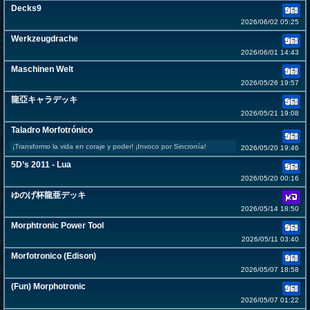
Decks9
2026/06/02 05:25
Werkzeugdrache
2026/06/01 14:43
Maschinen Welt
2026/05/26 19:57
龍亞キャラデッキ
2026/05/21 19:08
Taladro Morfotrónico
¡Transformo la vida en coraje y poder! ¡Invoco por Sincronía!
2026/05/20 19:46
5D’s 2011 - Lua
2026/05/20 00:16
ゆのげ杯龍亜デッキ
2026/05/14 18:50
Morphtronic Power Tool
2026/05/11 03:40
Morfotronico (Edison)
2026/05/07 18:58
(Fun) Morphotronic
2026/05/07 01:22