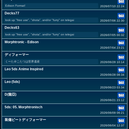
Edison Format!
2026/07/10 22:24
Decks77
look up "free use", "shota", and/or "furry" on telegai
2026/07/06 22:30
Decks63
look up "free use", "shota", and/or "furry" on telegai
2026/07/05 00:32
Morphtronic - Edison
2026/07/04 23:21
ディフォーマー
くーた＠こたつは世界遺産
2026/06/28 10:14
Leo 5ds Anime Inspired
2026/06/28 08:34
Leo (5ds)
2026/06/23 03:34
D(龍亞)
2026/06/21 23:12
5ds: 05. Morphtronisch
2026/06/09 06:21
装備ビートディフォーマー
2026/06/04 12:37