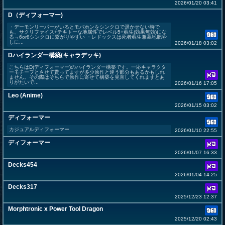
2026/01/20 03:41
D（ディフォーマー)
・デーモンリーパーがいるとモバホンをシンクロで退かせない時で
も、サクリファイス+テキトーな地属性でレベル5+蘇生(効果無効)にな
る→6or8シンクロに繋がりやすい ・レドックスは死者蘇生兼墓地肥や
しに...
2026/01/18 03:02
Dハイランダー構築(キャラデッキ)
こちらはD(ディフォーマー)のハイランダー構築です。一応キャラクタ
ーモチーフとさせて貰ってますが多少原作と違う部分もあるかもしれ
ません。その際はそちらで原作に寄せて構築を見直してくれますとあ
りがたいで...
2026/01/16 17:05
Leo (Anime)
2026/01/15 03:02
ディフォーマー
カジュアルディフォーマー
2026/01/10 22:55
ディフォーマー
2026/01/07 16:33
Decks454
2026/01/04 14:25
Decks317
2025/12/23 12:37
Morphtronic x Power Tool Dragon
2025/12/20 02:43