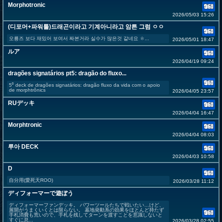
Morphotronic
2026/05/03 15:26
(디포머+파워툴)드래곤이라고 기계아니라고 암튼 그럼 ㅇㅇ
오룡즈 보다 재밌어 보여서 짜본거라 실수가 많은것 같네요 ㅎ...
2026/05/01 18:47
ルア
2026/04/19 09:24
dragões signatários pt5: dragão do fluxo...
5⁰ deck de dragões signatários: dragão fluxo da vida com o apoio
de morphtrônics
2026/04/05 23:57
RUデッキ
2026/04/04 16:47
Morphtronic
2026/04/04 08:03
루아 DECK
2026/04/03 10:58
D
自分用(愛死天ROO)
2026/03/28 11:12
ディフォーマーで遊ぼう
ディフォーマーファンデッキ。 パワーツールたちで戦いたい…けど、
展開がうまくいくとは限らない。 墓地発動系の効果をほとんど持たず
手札消費も荒いので、手札を残してターンを渡すことを意識しないと
すぐに息...
2026/03/28 02:55