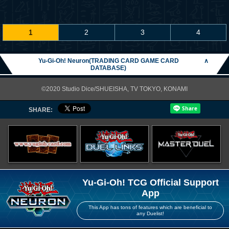
1
2
3
4
Yu-Gi-Oh! Neuron(TRADING CARD GAME CARD
∧
DATABASE)
©2020 Studio Dice/SHUEISHA, TV TOKYO, KONAMI
SHARE:
Yu-Gi-Oh! TCG Official Support
App
This App has tons of features which are beneficial to
any Duelist!