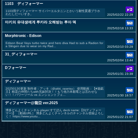
1103 ディフォーマー
1103用ディフォーマー サイバーエルタニンとかいう耐性貫通ブラホ
わたしだーいすき。
2025/02/22 22:29
마키의 유대생에게 루카라 오해받는 루아 덱
2025/02/18 13:33
Morphtronic - Edison
Edison Beat Vayu turbo twice and hero diva Had to sub a Radion for
a Slingen due to wear on my Rad...
2025/02/10 03:29
31_ディフォーマー
2025/02/04 13:44
Dフォーマー
2025/01/31 23:39
ディフォーマー
20250130更新 制作者：アッキ（@akki_rasetsu） 使用動画：【#遊戯
王】精霊の仲間たちwith兄妹対決！！もう他力本願竜とは言わせな
い！！パワーツール vs エンシェントフェ...
2025/01/30 18:57
ディフォーマー@龍亞 ver.2025
博多どんよくチャンネル player:すてぽん deck name:【D(ディフォー
マー)】 ［動画URL］ 博多どんよくチャンネルのチャンネル登録よろし
く！ https://www.youtu...
2025/01/22 21:07