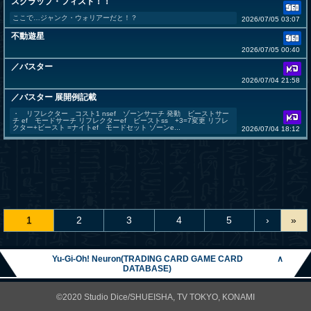
スクラップ・フィスト！！
ここで…ジャンク・ウォリアーだと！？
2026/07/05 03:07
不動遊星
2026/07/05 00:40
／バスター
2026/07/04 21:58
／バスター 展開例記載
・ リフレクター コスト1 nsef ゾーンサーチ 発動 ビーストサー
チ ef モードサーチ リフレクターef ビーストss +3=7変更 リフレ
クター+ビースト =ナイトef モードセット ゾーンe...
2026/07/04 18:12
1
2
3
4
5
›
»
Yu-Gi-Oh! Neuron(TRADING CARD GAME CARD
∧
DATABASE)
©2020 Studio Dice/SHUEISHA, TV TOKYO, KONAMI