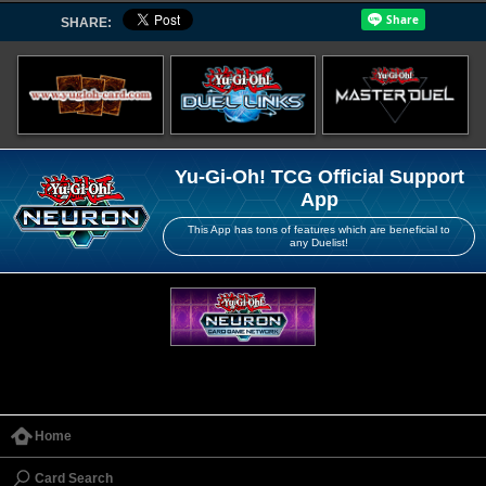
SHARE:
Yu-Gi-Oh! TCG Official Support
App
This App has tons of features which are beneficial to
any Duelist!
Home
Card Search