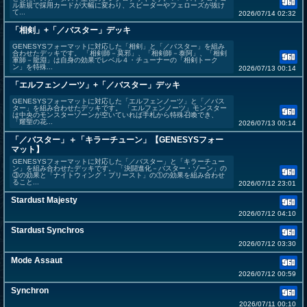
ル新規で採用カードが大幅に変わり、スピーダーやフェローズが抜け
て...
2026/07/14 02:32
「相剣」+「／バスター」デッキ
GENESYSフォーマットに対応した「相剣」と「／バスター」を組み
合わせたデッキです。 「相剣師－莫邪」、「相剣師－泰阿」、「相剣
軍師－龍淵」は自身の効果でレベル４・チューナーの「相剣トーク
ン」を特殊...
2026/07/13 00:14
「エルフェンノーツ」+「／バスター」デッキ
GENESYSフォーマットに対応した「エルフェンノーツ」と「／バス
ター」を組み合わせたデッキです。 「エルフェンノーツ」モンスター
は中央のモンスターゾーンが空いていれば手札から特殊召喚でき、
「耀聖の花...
2026/07/13 00:14
「／バスター」＋「キラーチューン」【GENESYSフォー
マット】
GENESYSフォーマットに対応した「／バスター」と「キラーチュー
ン」を組み合わせたデッキです。 「決闘進化－バスター・ゾーン」の
③の効果と「ナイトウィング・プリースト」の①の効果を組み合わせ
ること...
2026/07/12 23:01
Stardust Majesty
2026/07/12 04:10
Stardust Synchros
2026/07/12 03:30
Mode Assaut
2026/07/12 00:59
Synchron
2026/07/11 00:10