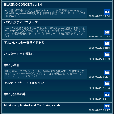
BLAZING CONCEIT ver3.4
■タグ用 城下町レシピ さりあデッキ ■コメント 質問等はTwitterまで！
(@FallCrow_saria) 基本的な動きは動画を参照下さい！ 城下町デュエル
（ver3.0） ...
2026/07/28 19:34
ベアルクティバスターズ
レベル7を供給させやすいベアルクティで/バスターを展開するデッキに
なります クリムゾンブレーダー/バスターの効果にチェーンしてベアル
クティの特殊召喚を行い、クリブレをリリースすれば実質タダでベア
ルク...
2026/07/27 10:13
アルバ/バスター※サイドあり
2026/07/27 05:55
バスターモード起動！
2026/07/27 00:09
集いし星屑
集いし星が一つになるとき、新たな絆が未来を照らす！ 光射す道とな
れ！ リミットオーバーアクセルシンクロ！ 進化の光、シューティン
グ・クエーサー・ドラゴン！
2026/07/27 00:07
アルティマヤ・ツィオルキン
2026/07/26 16:04
集いし流星の絆
2026/07/26 04:31
Most complicated and Confusing cards
2026/07/25 21:27