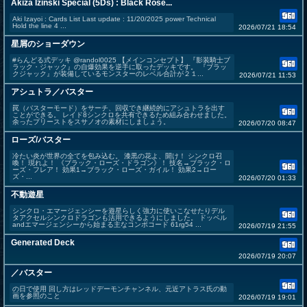
Akiza Izinski Special (5Ds) : Black Rose...
Aki Izayoi : Cards List Last update : 11/20/2025 power Technical
Hold the line 4 ...
2026/07/21 18:54
星屑のショーダウン
#らんどる式デッキ @randol0025 【メインコンセプト】 『影装騎士ブ
ラック・ジャック』の自爆効果を逆手に取ったデッキです。 『ブラッ
クジャック』が装備しているモンスターのレベル合計が２１...
2026/07/21 11:53
アシュトラ／バスター
罠（バスターモード）をサーチ、回収でき継続的にアシュトラを出す
ことができる。 レイド8シンクロを共有できるため組み合わせました。
余ったプリーストをスサノオの素材にしましょう。
2026/07/20 08:47
ローズ/バスター
冷たい炎が世界の全てを包み込む。 漆黒の花よ、開け！ シンクロ召
喚！ 現れよ！ 《ブラック・ローズ・ドラゴン》！ 技名→ブラック・ロ
ーズ・フレア！ 効果1→ブラック・ローズ・ガイル！ 効果2→ロー
ズ・...
2026/07/20 01:33
不動遊星
シンクロ・エマージェンシーを遊星らしく強力に使いこなせたりデル
タアクセルシンクロドラゴンも活用できるようにしました。 ドッペル
andエマージェンシーから始まる主なコンボコード 61rg54 ...
2026/07/19 21:55
Generated Deck
2026/07/19 20:07
／バスター
の日で使用 回し方はレッドデーモンチャンネル、元近アトラス氏の動
画を参照のこと
2026/07/19 19:01