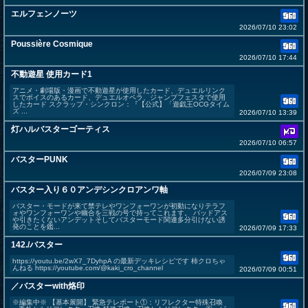
エルフェンノーツ
2026/07/10 23:02
Poussière Cosmique
2026/07/10 17:44
不動遊星 使用カード1
アニメ・劇場版・漫画で不動遊星が使用したカード、デュエルリンク
スでボイスのあるカード、デュエルオペラ、ジャンプフェスタで使用
したカード スクラップ・シンクロン：『【公式】「遊戯王OCGタイム
ズ ...
2026/07/10 13:39
灯ハルバスターゴーティス
2026/07/10 06:57
バスターPUNK
2026/07/09 23:08
バスター入り６０アンデシンクロアンワ軸
バスター・モードが来て禁テレやワンフォーワンが初動になりテラフ
ォやワンフォーワンや幽合を三戦の号で持ってこれます。 バッドアス
や引きたくないアンデットそしてバスターモード関連多分引けない誘
発のことを鑑...
2026/07/09 17:33
142./バスター
https://youtu.be/2wX7_7DyhpA の最新デッキレシピです 柿クロちゃ
んねる https://youtube.com/@kaki_cro_channel
2026/07/09 00:51
／バスターwith烙印
※編集中※ 【基本展開】 緊急テレポート①：リフレクター特殊召喚