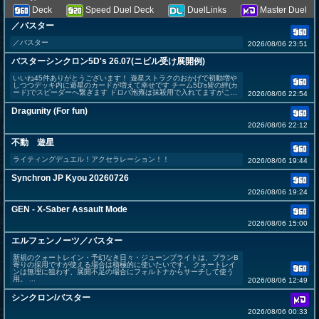
Deck
Speed Duel Deck
DuelLinks
Master Duel
／バスター
／バスター
2026/08/06 23:51
バスターシンクロン5D's 26.07(ニビル受け展開例)
いいね45件ありがとうございます！ 遊星ストラクのおかげで初動増や
しつつデッキ内に遊星のカードが増えて幸せです チーム5D's皆の絆(カ
ード)でスピーダーへ繋ぎます ドロバ泡雍は抹殺用で入れてますがこ...
2026/08/06 22:54
Dragunity (For fun)
2026/08/06 22:12
不動 遊星
ライティングデュエル！アクセラレーション！！
2026/08/06 19:44
Synchron JP Kyou 20260726
2026/08/06 19:24
GEN - X-Saber Assault Mode
2026/08/06 15:00
エルフェンノーツ／バスター
新規のクォートレイン・予幻なき日々・ジューンブライトは、プランB
寄りの採用ですが使える場合は積極的に使いたいです。 クォートレイ
ンは無理に狙わず、展開不足の場合にフォルトナからサーチして使う
用。 ...
2026/08/06 12:49
シンクロン/バスター
2026/08/06 00:33