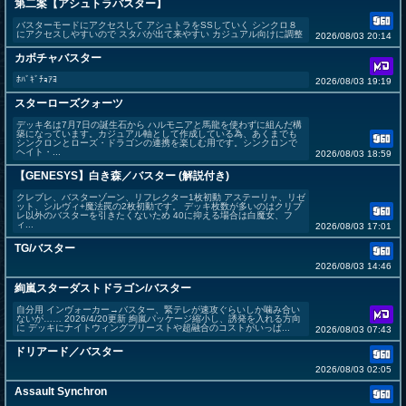
第二案【アシュトラバスター】
バスターモードにアクセスして アシュトラをSSしていく シンクロ８
にアクセスしやすいので スタバが出て来やすい カジュアル向けに調整
2026/08/03 20:14
カボチャバスター
ﾎﾊﾞｷﾞﾁｮｱﾖ
2026/08/03 19:19
スターローズクォーツ
デッキ名は7月7日の誕生石から ハルモニアと馬龍を使わずに組んだ構
築になっています。カジュアル軸として作成している為、あくまでも
シンクロンとローズ・ドラゴンの連携を楽しむ用です。シンクロンで
ヘイト・...
2026/08/03 18:59
【GENESYS】白き森／バスター (解説付き)
クレブレ、バスターゾーン、リフレクター1枚初動 アステーリャ、リゼ
ット、シルヴィ+魔法罠の2枚初動です。 デッキ枚数が多いのはクリブ
レ以外のバスターを引きたくないため 40に抑える場合は白魔女、フ
ィ...
2026/08/03 17:01
TG/バスター
2026/08/03 14:46
絢嵐スターダストドラゴン/バスター
自分用 インヴォーカー→バスター、緊テレが速攻ぐらいしか噛み合い
ないが…… 2026/4/20更新 絢嵐パッケージ縮小し、誘発を入れる方向
に デッキにナイトウィングプリーストや超融合のコストがいっぱ...
2026/08/03 07:43
ドリアード／バスター
2026/08/03 02:05
Assault Synchron