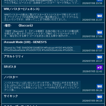
or手札からリフレクター召喚 特殊召喚or召喚したリフレクター①：ビ
ースト手札に ビースト①：自身捨て→バスター・モード手札に リフ...
2026/07/08 23:58
WW／バスター(ジェネシス)
WWでバスターの動きに繋げてスターダスト/バスターで戦うデッキで
す アークファイブの花鳥風月組では一番出番がなく、カードプールも
乏しいリンですが、頑張ってここまで凶悪に仕立てました。
2026/07/08 21:07
-場空- 《Baccarà》
【場空《Baccarà》】 【デッキ概要】 自身の場にモンスターや魔法罠
を残さずに 戦うタイプのグットスタッフ軸の コントロールデッキで
す。 場を空にする事で ゴーズを好きに使える事や 相手のサ...
2026/07/08 17:09
/Assault Mode (100) - GENESYS
Shared by THE SHADOW GAMES® #Podcast #YGO #YuGiOh
#TheShadowGame #YuGiOhTCG #YuGiOhDuelLinks #YuGiOh...
2026/07/06 07:57
アサルトリリィ
2026/07/05 16:17
SRガスタ
2026/07/05 11:42
／バスター
／バスターをいっぱい出したいデッキです。 強さ出しやすさを考える
ともっぱらハルバードキャノンとスターダストですが… デスカイザー
ドラゴンを出しても美味しいように、レベル8を立てるギミックにアン
デット族...
2026/07/05 08:26
サイキック
2026/07/05 06:15