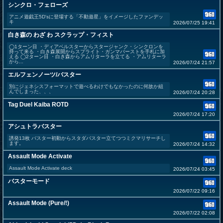
シンクロ・フェローズ
アニメ遊戯王5D'sに登場する「不動遊星」をイメージしたファンデッ
キ
2026/07/25 19:41
白き森の わざ わ スクラップ・フィスト
◯1ターン目 ・ディアベルスターからスタージャンク・シンクロンを
持って来る ・白き森展開からスプライト・ガンマバーストを手札に加
える ◯2ターン目 ・白き森からアムリターラを立てる ・アムリターラ
から...
2026/07/24 21:57
エルフェンノーツ/バスター
別にジェネシスフォーマットで遊べるわけでもなかったのに何故か組
んでしまった、、、
2026/07/24 20:28
Tag Duel Kaiba ROTD
2026/07/24 17:20
アシュトラバスター
誘発13枚 バスター初動からスタダバスター立てつつミクマリサーチし
ます。
2026/07/24 14:32
Assault Mode Activate
Assault Mode Activate deck
2026/07/24 03:45
バスターモード
2026/07/22 09:16
Assault Mode (Pure/!)
2026/07/22 02:08