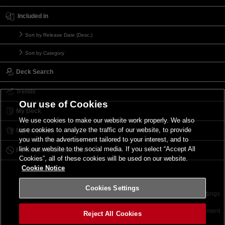
Included in
Sort by Release Date (Desc.)
Sort by Category
Deck Search
Trends
Our use of Cookies
My Deck
We use cookies to make our website work properly. We also
use cookies to analyze the traffic of our website, to provide
My Card List
you with the advertisement tailored to your interest, and to
link our website to the social media. If you select “Accept All
Forbidden & Limited List
Cookies”, all of these cookies will be used on our website.
Cookie Notice
Cookies Settings
Contact
Terms of Use
Terms of Use
Cookies Settings
©2026 Konami Digital Entertainment
Reject All Cookies