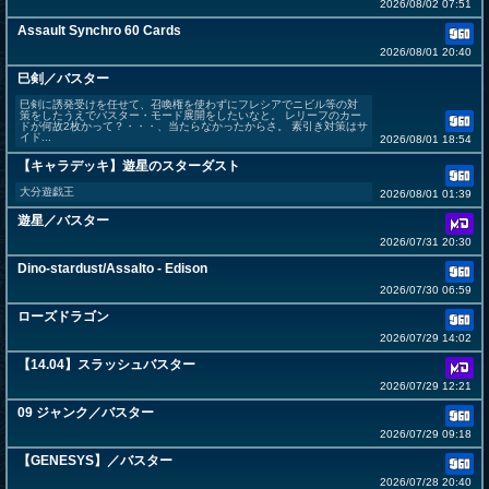
2026/08/02 07:51
Assault Synchro 60 Cards
2026/08/01 20:40
巳剣／バスター
巳剣に誘発受けを任せて、召喚権を使わずにフレシアでニビル等の対
策をしたうえでバスター・モード展開をしたいなと。 レリーフのカー
ドが何故2枚かって？・・・、当たらなかったからさ。 素引き対策はサ
イド...
2026/08/01 18:54
【キャラデッキ】遊星のスターダスト
大分遊戯王
2026/08/01 01:39
遊星／バスター
2026/07/31 20:30
Dino-stardust/Assalto - Edison
2026/07/30 06:59
ローズドラゴン
2026/07/29 14:02
【14.04】スラッシュバスター
2026/07/29 12:21
09 ジャンク／バスター
2026/07/29 09:18
【GENESYS】／バスター
2026/07/28 20:40