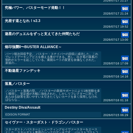
2026/07/17 21:27
究極パワー、バスターモード発動！！
2026/07/17 21:24
光差す道となれ！v2.3
2026/07/17 19:52
遊星のデュエルをずっと支えてきた仲間たちだ
2026/07/17 13:00
烙印強襲Ⅱ〜BUSTER ALLIANCE～
パーツ順次回収予定。 バスター・スナイパーの回収に成功した。これ
でレッドデーモンアビスを構える事ができる。然し、白き竜の落胤の
制約がエラーを起こしている。展開ルートの変更を余儀なくされた。
新規の...
2026/07/16 17:09
不動遊星ファンデッキ
2026/07/16 14:16
落胤／バスター
／バスター＋落胤の型。 ／バスターの新規サポートにより1枚初動を多
く獲得し、安定感が大幅に強化された。しかしリフレクターに対して
あらゆる妨害を貰いやすい＆引きたくないカードを多く採用しなけれ
ばならな...
2026/07/16 01:16
Destiny Diva/Assault
EDISON FORMAT
2026/07/15 06:29
セイヴァー・スターダスト・ドラゴン／バスター
スターダスト／バスターとシューティングセイヴァースターをエース
とした、スターダスト重視のシンクロデッキです。 バーストプロトコ