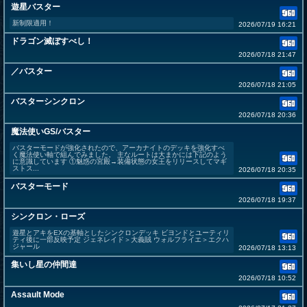
遊星バスター
新制限適用！
2026/07/19 16:21
ドラゴン滅ぼすべし！
2026/07/18 21:47
／バスター
2026/07/18 21:05
バスターシンクロン
2026/07/18 20:36
魔法使いGS/バスター
バスターモードが強化されたので、アーカナイトのデッキを強化すべ
く魔法使い軸で組んでみました。 主なルートは大まかには下記のよう
に意識しています ①魅惑の宮殿→装備状態の女王をリリースしてマギ
ストス...
2026/07/18 20:35
バスターモード
2026/07/18 19:37
シンクロン・ローズ
遊星とアキをEXの基軸としたシンクロンデッキ ビヨンドとユーティリ
ティ後に一部反映予定 ジェネレイド＞大義賊 ウォルフライエ＞エクハ
ジャール
2026/07/18 13:13
集いし星の仲間達
2026/07/18 10:52
Assault Mode