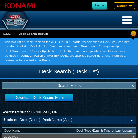
Log in
English
?
HOME
»
Deck Search Results
This is a list of Deck Recipes for Yu-Gi-Oh! TCG cards. By selecting a Deck, you can see
the details of that Deck Recipe. You can search for a Tournament Championship
Deck/Tournament Runner-Up Deck or Decks that contain a specific card. Decks that can
be used in DUEL LINKS and MASTER DUEL are also registered here; use them as a
reference to fare better in Duels.
Deck Search (Deck List)
Search Filters
∧
Download Deck Recipe Form
Search Results: 1 - 100 of 1,336
Deck Name
Deck Type /Date & Time of Last Update:
Deck Type
∨