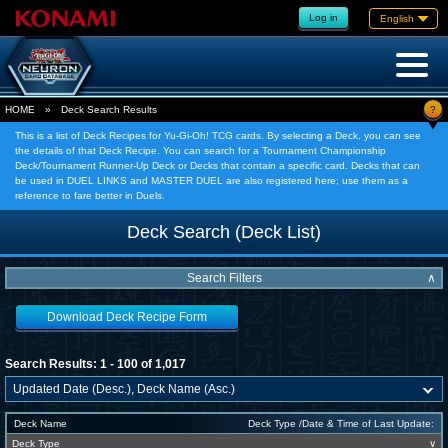
Log in
English
?
HOME
»
Deck Search Results
This is a list of Deck Recipes for Yu-Gi-Oh! TCG cards. By selecting a Deck, you can see
the details of that Deck Recipe. You can search for a Tournament Championship
Deck/Tournament Runner-Up Deck or Decks that contain a specific card. Decks that can
be used in DUEL LINKS and MASTER DUEL are also registered here; use them as a
reference to fare better in Duels.
Deck Search (Deck List)
Search Filters
∧
Download Deck Recipe Form
Search Results: 1 - 100 of 1,017
Deck Name
Deck Type /Date & Time of Last Update:
Deck Type
∨