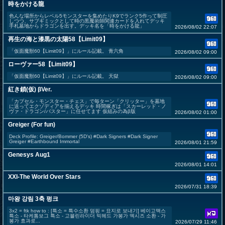
時をかける龍
色んな場所からレベル5モンスターを集めたりK9でランク5作って制圧
しつつ、サブギミックとして時の黒魔術師関連カードを入れてデッキ
手札墓地からドラゴンを出す。デッキ名を「時をかける龍」
2026/08/02 22:07
再生の海と漆黒の太陽58【Limit09】
「仮面魔獣60【Limit09】」にルール記載。 青六角
2026/08/02 09:00
ローヴァー58【Limit09】
「仮面魔獣60【Limit09】」にルール記載。 天獄
2026/08/02 09:00
紅き鎖(仮) βVer.
「カプセル・モンスター・チェス」で毎ターン「クリッター」を墓地
に送ってエクゾディアを揃えるデッキ 時間稼ぎは「スカーレッド・ノ
ヴァ・ドラゴン/バスター」に任せてます 仮組みの為β版
2026/08/02 01:00
Greiger (For fun)
Deck Profile: Greiger/Bommer (5D's) #Dark Signers #Dark Signer
Greiger #Earthbound Immortal
2026/08/01 21:59
Genesys Aug1
2026/08/01 14:01
XXI-The World Over Stars
2026/07/31 18:39
마왕 강림 3축 펑크
3x2 = ftk how to : [특소 = 특수소환 덤핑 = 묘지로 보내기] 베이고맥스
특소 - 타케톰보그 특소 - 고블린라이더 빅헤드 가봉가 엑시즈 소환 - 가
봉가 효과로...
2026/07/29 11:46