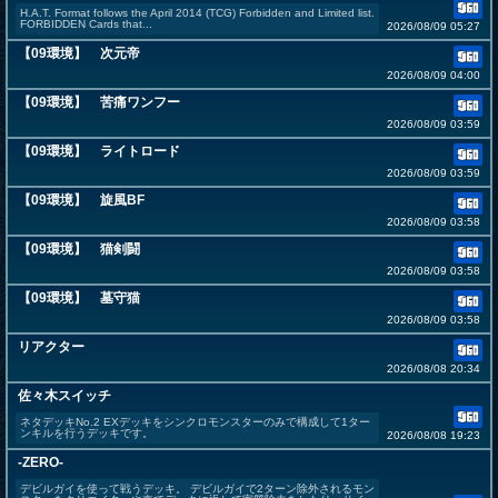
H.A.T. Format follows the April 2014 (TCG) Forbidden and Limited list.
FORBIDDEN Cards that...
2026/08/09 05:27
【09環境】 次元帝
2026/08/09 04:00
【09環境】 苦痛ワンフー
2026/08/09 03:59
【09環境】 ライトロード
2026/08/09 03:59
【09環境】 旋風BF
2026/08/09 03:58
【09環境】 猫剣闘
2026/08/09 03:58
【09環境】 墓守猫
2026/08/09 03:58
リアクター
2026/08/08 20:34
佐々木スイッチ
ネタデッキNo.2 EXデッキをシンクロモンスターのみで構成して1ター
ンキルを行うデッキです。
2026/08/08 19:23
-ZERO-
デビルガイを使って戦うデッキ。 デビルガイで2ターン除外されるモン