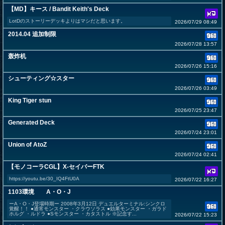
【MD】キース / Bandit Keith's Deck
LotDのストーリーデッキよりはマシだと思います。
2026/07/29 08:49
2014.04 追加制限
2026/07/28 13:57
轰炸机
2026/07/26 15:16
シューティング☆スター
2026/07/26 03:49
King Tiger stun
2026/07/25 23:47
Generated Deck
2026/07/24 23:01
Union of AtoZ
2026/07/24 02:41
【モノコーラCGL】X-セイバーFTK
https://youtu.be/30_IQ4FtU0A
2026/07/22 16:27
1103環境 A・O・J
ーA・O・J登場時期ー 2008年3月12日 デュエルターミナル:シンクロ
覚醒！！ ●通常モンスター ・クラウソラス ●効果モンスター ・ガラド
ホルグ ・ルドラ ●Sモンスター ・カタストル ※記念す...
2026/07/22 15:23