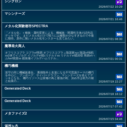
シンクロン
2026/07/22 10:29
マシンナーズ
2026/07/21 16:46
メタル化実験都市SPECTRA
「メタル化」＋種族・属性変更による、機械族・闇属性主体の試作品
デッキです。 まだメタル化だけで戦うには種類が少なすぎるので今後
に期待。原作に無いメタル化モンスターも見てみたい。
2026/07/21 08:30
魔導発火商人
オフリスコブラ コブラef簡易 オフリスコブラ→陰謀家xyz 陰謀ef地戦
ss2体でイゾルデ イゾルデef鏡cリナルドss リナルドef鏡回収 簡易efハ
ムfsef雑貨ss 鏡装備イゾルデハムリナル...
2026/07/21 00:31
機巧機構
攻守の同じ機械族連合。 裏側除外と友達になる不可思議テーマの機巧
を中心に、ブンボーグ、サイバードラゴン、マシンナーズを添えてデ
ッキとなる。 機巧リソースは変種の鳥と最強の蛇、決め手は助力の猪
と結束の...
2026/07/19 22:27
Generated Deck
2026/07/18 18:12
Generated Deck
2026/07/17 07:42
メタファイズ2
2026/07/15 04:46
엘펜노츠