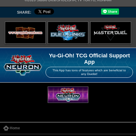
©2020 Studio Dice/SHUEISHA, TV TOKYO, KONAMI
SHARE:
Yu-Gi-Oh! TCG Official Support
App
This App has tons of features which are beneficial to
any Duelist!
Home