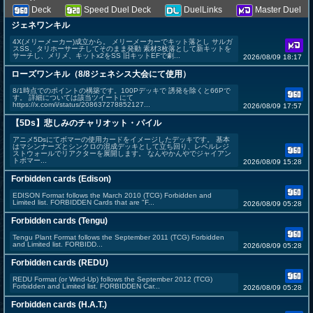
Deck
Speed Duel Deck
DuelLinks
Master Duel
ジェネワンキル
4X(メリーメーカー)成立から。 メリーメーカーでキット落とし サルガ
スSS、タリホーサーチしてそのまま発動 素材3枚落として新キットを
サーチし、メリメ、キットx2をSS 旧キットEFで劇...
2026/08/09 18:17
ローズワンキル（8/8ジェネシス大会にて使用）
8/1時点でのポイントの構築です。100Pデッキで 誘発を除くと66Pで
す。 詳細については該当ツイートにて
https://x.com/i/status/208637278852127...
2026/08/09 17:57
【5Ds】悲しみのチャリオット・パイル
アニメ5Dsにてボマーの使用カードをイメージしたデッキです。 基本
はマシンナーズとシンクロの混成デッキとして立ち回り、レベルレジ
ストウォールでリアクターを展開します。 なんやかんやでジャイアン
トボマー...
2026/08/09 15:28
Forbidden cards (Edison)
EDISON Format follows the March 2010 (TCG) Forbidden and
Limited list. FORBIDDEN Cards that are "F...
2026/08/09 05:28
Forbidden cards (Tengu)
Tengu Plant Format follows the September 2011 (TCG) Forbidden
and Limited list. FORBIDD...
2026/08/09 05:28
Forbidden cards (REDU)
REDU Format (or Wind-Up) follows the September 2012 (TCG)
Forbidden and Limited list. FORBIDDEN Car...
2026/08/09 05:28
Forbidden cards (H.A.T.)