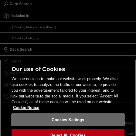
Card Search
Included in
Sort by Release Date (Desc.)
Sort by Category
Deck Search
Trends
Our use of Cookies
My Deck
We use cookies to make our website work properly. We also
use cookies to analyze the traffic of our website, to provide
My Card List
you with the advertisement tailored to your interest, and to
link our website to the social media. If you select “Accept All
Forbidden & Limited List
Cookies”, all of these cookies will be used on our website.
Cookie Notice
Cookies Settings
Contact
Terms of Use
Terms of Use
Cookies Settings
©2026 Konami Digital Entertainment
Reject All Cookies