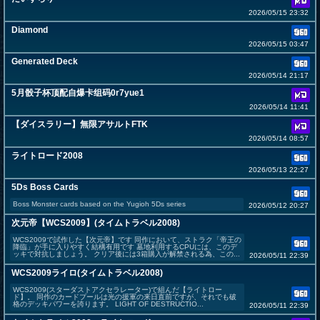
2026/05/15 23:32
Diamond
2026/05/15 03:47
Generated Deck
2026/05/14 21:17
5月骰子杯顶配自爆卡组码0r7yue1
2026/05/14 11:41
【ダイスラリー】無限アサルトFTK
2026/05/14 08:57
ライトロード2008
2026/05/13 22:27
5Ds Boss Cards
Boss Monster cards based on the Yugioh 5Ds series
2026/05/12 20:27
次元帝【WCS2009】(タイムトラベル2008)
WCS2009で試作した【次元帝】です 同作において、ストラク「帝王の
降臨」が手に入りやすく結構有用です 墓地利用するCPUには、このデ
ッキで対抗しましょう。 クリア後には3箱購入が解禁される為、この...
2026/05/11 22:39
WCS2009ライロ(タイムトラベル2008)
WCS2009(スターダストアクセラレーター)で組んだ【ライトロー
ド】。 同作のカードプールは光の援軍の来日直前ですが、それでも破
格のデッキパワーを誇ります。 LIGHT OF DESTRUCTIO...
2026/05/11 22:39