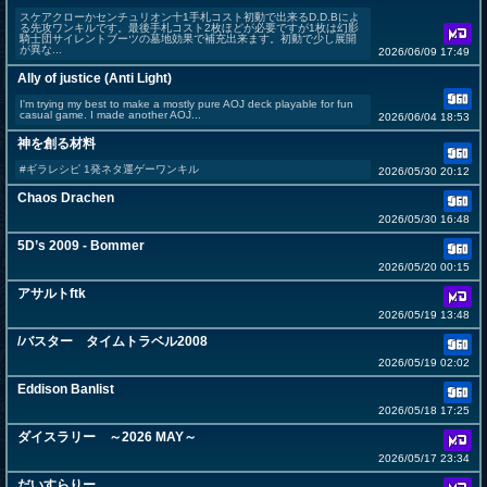
スケアクローかセンチュリオン十1手札コスト初動で出来るD.D.Bによ
る先攻ワンキルです。最後手札コスト2枚ほどが必要ですが1枚は幻影
騎士団サイレントブーツの墓地効果で補充出来ます。初動で少し展開
が異な...
2026/06/09 17:49
Ally of justice (Anti Light)
I'm trying my best to make a mostly pure AOJ deck playable for fun
casual game. I made another AOJ...
2026/06/04 18:53
神を創る材料
#ギラレシピ 1発ネタ運ゲーワンキル
2026/05/30 20:12
Chaos Drachen
2026/05/30 16:48
5D’s 2009 - Bommer
2026/05/20 00:15
アサルトftk
2026/05/19 13:48
/バスター タイムトラベル2008
2026/05/19 02:02
Eddison Banlist
2026/05/18 17:25
ダイスラリー ～2026 MAY～
2026/05/17 23:34
だいすらりー