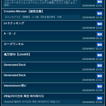
スターをクリエイターや壺でデッキに返して実質除去をしたり、サイ
コガンナーやクリエイターでコントロール奪取したりして戦います。
除外...
2026/08/08 12:41
Creation Mission 【創世任務】
【コンセプト】 【初動】 １１枚 【空き遊び枠】 ５枠
2026/08/08 12:32
Lv３クッキング
2026/08/08 12:32
A・O・J
2026/08/08 02:11
ローズワンキル
2026/08/07 22:17
魂万倍59【Limit09】
2026/08/06 21:34
Generated Deck
2026/08/06 13:54
Generated Deck
2026/08/06 12:41
intemetoverr呎s'
2026/08/03 23:56
(예능)자이언트 폭탄 에어레이드
Gateball 형태의 자이언트 폭탄 에어레이드 덱입니다.
2026/08/02 23:00