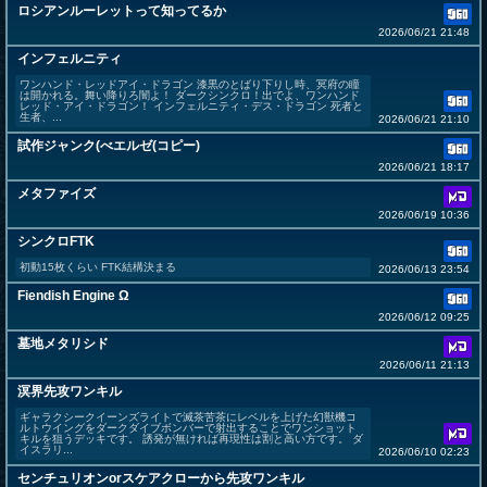
ロシアンルーレットって知ってるか
2026/06/21 21:48
インフェルニティ
ワンハンド・レッドアイ・ドラゴン 漆黒のとばり下りし時、冥府の瞳
は開かれる。舞い降りろ闇よ！ ダークシンクロ！出でよ、ワンハンド
レッド・アイ・ドラゴン！ インフェルニティ・デス・ドラゴン 死者と
生者、...
2026/06/21 21:10
試作ジャンク(べエルゼ(コピー)
2026/06/21 18:17
メタファイズ
2026/06/19 10:36
シンクロFTK
初動15枚くらい FTK結構決まる
2026/06/13 23:54
Fiendish Engine Ω
2026/06/12 09:25
墓地メタリシド
2026/06/11 21:13
溟界先攻ワンキル
ギャラクシークイーンズライトで滅茶苦茶にレベルを上げた幻獣機コ
ルトウイングをダークダイブボンバーで射出することでワンショット
キルを狙うデッキです。 誘発が無ければ再現性は割と高い方です。 ダ
イスラリ...
2026/06/10 02:23
センチュリオンorスケアクローから先攻ワンキル