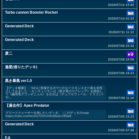
2026/07/14 15:46
Turbo cannon Booster Rocket
2026/07/14 02:33
Generated Deck
2026/07/11 11:10
Generated Deck
2026/07/09 23:34
废二
2026/07/09 18:56
遊星(借りたデッキ)
2026/07/08 19:23
黒き暴風 ver1.0
【デッキ概要】 ・5d'sに登場するボマーのエースモンスター達を全投
入してみました ・センチュリオンは《黒き竜のエクレシア》を経由し
て《赫焉竜グランギニョル》を出せば《デュアルウィール・ドラゴン》
や...
2026/07/06 11:16
【過去作】Apex Predator
グリードクェーサーを使いたいデッキ。 ↓このデッキのnote
https://note.com/touhu725/n/n8189aec28da8
2026/07/05 23:23
Generated Deck
2026/07/05 07:48
F.A