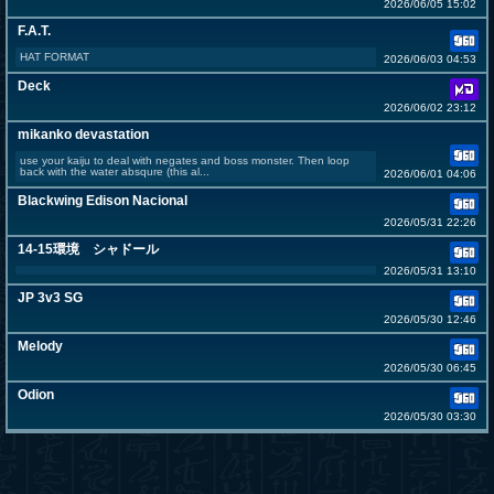
2026/06/05 15:02
F.A.T.
HAT FORMAT
2026/06/03 04:53
Deck
2026/06/02 23:12
mikanko devastation
use your kaiju to deal with negates and boss monster. Then loop
back with the water absqure (this al...
2026/06/01 04:06
Blackwing Edison Nacional
2026/05/31 22:26
14-15環境 シャドール
2026/05/31 13:10
JP 3v3 SG
2026/05/30 12:46
Melody
2026/05/30 06:45
Odion
2026/05/30 03:30