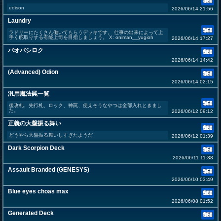
edison
2026/06/14 21:56
Laundry
ラドリーにたくさん働いてもらうデッキです。 仕事の出来によって上
手く舵取りする有能上司を目指しましょう。 X: oniman__yugioh
2026/06/14 17:27
バオバシロク
2026/06/14 14:42
(Advanced) Odion
2026/06/14 02:15
汎用魔法罠一覧
後攻札、先行札、ロック、神罠、使えそうなやつは全部入れときまし
た。
2026/06/12 09:12
正義の大盤振る舞い
どうやら大盤振る舞いしすぎたようだ
2026/06/12 01:39
Dark Scorpion Deck
2026/06/11 11:38
Assault Branded (GENESYS)
2026/06/10 03:49
Blue eyes choas max
2026/06/08 01:52
Generated Deck