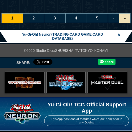
1
2
3
4
5
›
»
Yu-Gi-Oh! Neuron(TRADING CARD GAME CARD
∧
DATABASE)
©2020 Studio Dice/SHUEISHA, TV TOKYO, KONAMI
SHARE:
Yu-Gi-Oh! TCG Official Support
App
This App has tons of features which are beneficial to
any Duelist!