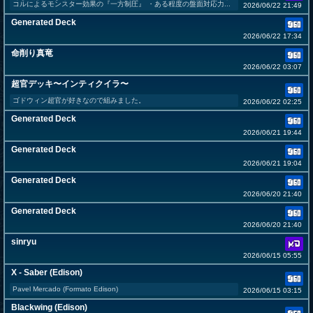
コルによるモンスター効果の『一方制圧』 ・ある程度の盤面対応力...
2026/06/22 21:49
Generated Deck
2026/06/22 17:34
命削り真竜
2026/06/22 03:07
超官デッキ〜インティクイラ〜
ゴドウィン超官が好きなので組みました。
2026/06/22 02:25
Generated Deck
2026/06/21 19:44
Generated Deck
2026/06/21 19:04
Generated Deck
2026/06/20 21:40
Generated Deck
2026/06/20 21:40
sinryu
2026/06/15 05:55
X - Saber (Edison)
Pavel Mercado (Formato Edison)
2026/06/15 03:15
Blackwing (Edison)