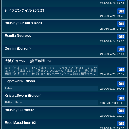
2026/07/26 13:57
9.ドラゴンテイル 26.3.23
2026/07/25 09:46
Blue-Eyes/Kaib's Deck
2026/07/25 07:42
Exodia Necross
2026/07/24 23:20
Gemini (Edison)
2026/07/24 07:31
大滅亡セール！ (炎王破壊GS)
炎王「破壊します」 F&V「破壊します」 ジュラック「破壊します」 ヴ
ェイドス「破壊します」 咎姫アンブロエール「破壊します」 時の黒魔
術師「破壊します」 破壊しまくるやべーやつらが大集結！相手ター...
2026/07/23 22:39
Lightsworn Edison
Edison
2026/07/23 20:43
KristyaSworn (Edison)
Edison Format
2026/07/23 11:06
Blue-Eyes Primite
2026/07/23 02:39
Erde Maschinen 02
2026/07/22 23:35