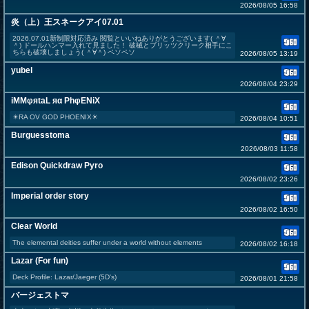
2026/08/05 16:58
炎（上）王スネークアイ07.01
2026.07.01新制限対応済み 閲覧といいねありがとうございます( ＾∀
＾) ドールハンマー入れて見ました！ 破械とブリッツクリーク相手にこ
ちらも破壊しましょう( ＾∀＾) ペソペソ
2026/08/05 13:19
yubel
2026/08/04 23:29
iMMφяtaL яα PhφENiX
☀︎RA OV GOD PHOENIX☀︎
2026/08/04 10:51
Burguesstoma
2026/08/03 11:58
Edison Quickdraw Pyro
2026/08/02 23:26
Imperial order story
2026/08/02 16:50
Clear World
The elemental deities suffer under a world without elements
2026/08/02 16:18
Lazar (For fun)
Deck Profile: Lazar/Jaeger (5D's)
2026/08/01 21:58
バージェストマ