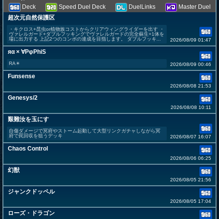
Deck
Speed Duel Deck
DuelLinks
Master Duel
超次元自然保護区
・キクロス+昆虫or植物族コストからクリアウィングライダーを出す ・
ヴァレルガード+ダブルフッキングでヴァレルガードの完全蘇生+1体を
場に出力する 上記2つのコンボの達成を目指します。 ダブルフッキ...
2026/08/09 01:47
яα × ∀PφPhiS
RA☀︎
2026/08/09 00:46
Funsense
2026/08/08 21:53
Genesys/2
2026/08/08 10:11
艱難汝を玉にす
自傷ダメージで冥府やストーム起動して大型リンクガチャしながら冥
府で罠回収を狙うデッキ
2026/08/07 16:07
Chaos Control
2026/08/06 06:25
幻獣
2026/08/05 21:56
ジャンクドッペル
2026/08/05 17:04
ローズ・ドラゴン