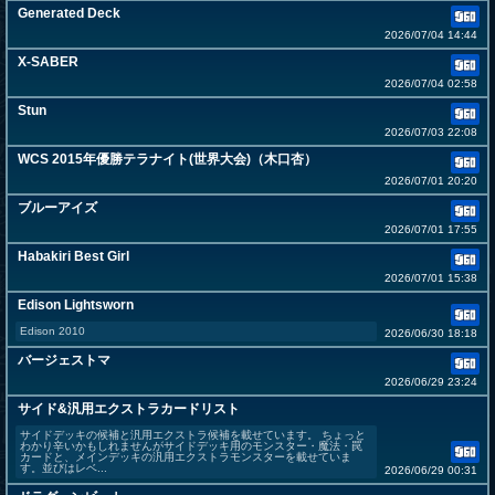
Generated Deck
2026/07/04 14:44
X-SABER
2026/07/04 02:58
Stun
2026/07/03 22:08
WCS 2015年優勝テラナイト(世界大会)（木口杏）
2026/07/01 20:20
ブルーアイズ
2026/07/01 17:55
Habakiri Best Girl
2026/07/01 15:38
Edison Lightsworn
Edison 2010
2026/06/30 18:18
バージェストマ
2026/06/29 23:24
サイド&汎用エクストラカードリスト
サイドデッキの候補と汎用エクストラ候補を載せています。 ちょっと
わかり辛いかもしれませんがサイドデッキ用のモンスター・魔法・罠
カードと、メインデッキの汎用エクストラモンスターを載せていま
す。並びはレベ...
2026/06/29 00:31