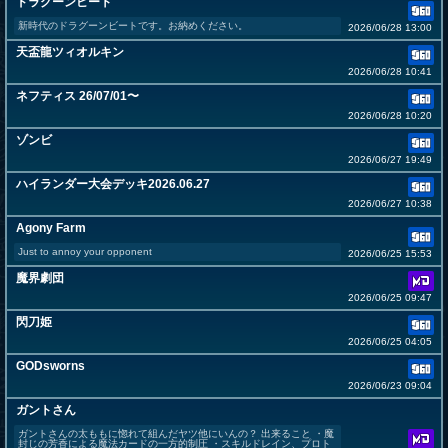
ドラグーンビート
新時代のドラグーンビートです。お納めください。
2026/06/28 13:00
天盃龍ツィオルキン
2026/06/28 10:41
ネフティス 26/07/01〜
2026/06/28 10:20
ゾンビ
2026/06/27 19:49
ハイランダー大会デッキ2026.06.27
2026/06/27 10:38
Agony Farm
Just to annoy your opponent
2026/06/25 15:53
魔界劇団
2026/06/25 09:47
閃刀姫
2026/06/25 04:05
GODsworns
2026/06/23 09:04
ガントさん
ガントさんの太ももに惚れて組んだヤツ他にいんの？ 出来ること ・魔
封じの芳香による魔法カードの一方的制圧 ・スキルドレイン、プロト