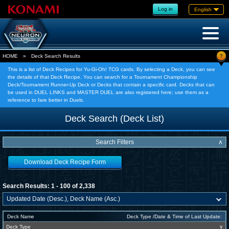
Log in
English
?
HOME
»
Deck Search Results
This is a list of Deck Recipes for Yu-Gi-Oh! TCG cards. By selecting a Deck, you can see
the details of that Deck Recipe. You can search for a Tournament Championship
Deck/Tournament Runner-Up Deck or Decks that contain a specific card. Decks that can
be used in DUEL LINKS and MASTER DUEL are also registered here; use them as a
reference to fare better in Duels.
Deck Search (Deck List)
Search Filters
∧
Download Deck Recipe Form
Search Results: 1 - 100 of 2,338
Deck Name
Deck Type /Date & Time of Last Update:
Deck Type
∨