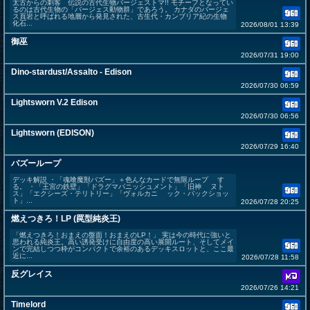
太古からの刺客 伝説の古代生物バージェストマ!! モチーフとなってい
るのは古代生物の「バージェス動物群」であろう。 カナダのバージェ
ス頁岩と呼ばれる地層から発見された、古生代・カンブリア紀の生物
化石...
2026/08/01 13:39
御巫
2026/07/31 19:00
Dino-stardust/Assalto - Edison
2026/07/30 06:59
Lightsworn V.2 Edison
2026/07/30 06:56
Lightsworn (EDISON)
2026/07/29 16:40
バズーループ
デッキ解説 ・「魂喰魔獣バズー」＋色んなカードで無限ループ す
る。 ・「王宮の鉄壁」「ドラグマパニッシュメント」「旧神 ヌト
ス」「エクシーズ・テリトリー」「ヴォルカニ ック・バックショッ
ト」...
2026/07/28 20:25
燃えつきろ！LP (罠型純炎王)
「燃えつきろ！おまえの盤面！おまえのLP！」 実は今の時代に強いと
思われる純炎王。高い誘発受けに自由度の高い展開ルート、そしてメイ
ンで完結しつつ枠がコンパクトで余裕のあるデッキスロットと、ここ最
近に...
2026/07/28 11:58
反グレイス
2026/07/26 14:21
Timelord