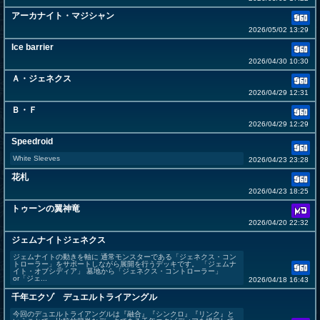
アーカナイト・マジシャン
2026/05/02 13:29
Ice barrier
2026/04/30 10:30
Ａ・ジェネクス
2026/04/29 12:31
Ｂ・Ｆ
2026/04/29 12:29
Speedroid
White Sleeves
2026/04/23 23:28
花札
2026/04/23 18:25
トゥーンの翼神竜
2026/04/20 22:32
ジェムナイトジェネクス
ジェムナイトの動きを軸に 通常モンスターである「ジェネクス・コン
トローラー」をサポートしながら展開を行うデッキです。 「ジェムナ
イト・オブシディア」 墓地から「ジェネクス・コントローラー」
or「ジェ...
2026/04/18 16:43
千年エクゾ デュエルトライアングル
今回のデュエルトライアングルは『融合』『シンクロ』『リンク』と