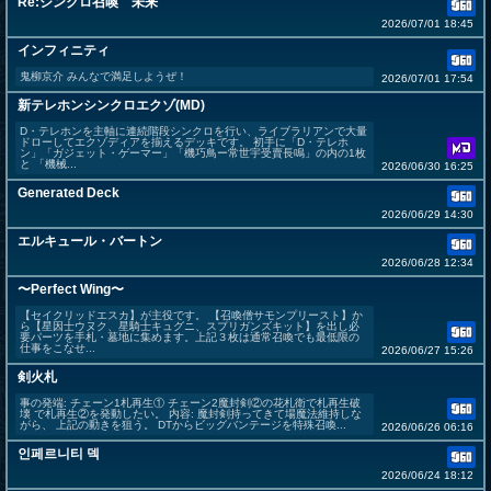
Re:シンクロ召喚 未来
2026/07/01 18:45
インフィニティ
鬼柳京介 みんなで満足しようぜ！
2026/07/01 17:54
新テレホンシンクロエクゾ(MD)
D・テレホンを主軸に連続階段シンクロを行い、ライブラリアンで大量
ドローしてエクゾディアを揃えるデッキです。 初手に「D・テレホ
ン」「ガジェット・ゲーマー」「機巧鳥ー常世宇受賣長鳴」の内の1枚
と 「機械...
2026/06/30 16:25
Generated Deck
2026/06/29 14:30
エルキュール・バートン
2026/06/28 12:34
〜Perfect Wing〜
【セイクリッドエスカ】が主役です。 【召喚僧サモンプリースト】か
ら【星因士ウヌク、星騎士キュグニ、スプリガンズキット】を出し必
要パーツを手札・墓地に集めます。上記３枚は通常召喚でも最低限の
仕事をこなせ...
2026/06/27 15:26
剣火札
事の発端: チェーン1札再生① チェーン2魔封剣②の花札衛で札再生破
壊 で札再生②を発動したい。 内容: 魔封剣持ってきて場魔法維持しな
がら、 上記の動きを狙う。 DTからビッグバンテージを特殊召喚...
2026/06/26 06:16
인페르니티 덱
2026/06/24 18:12