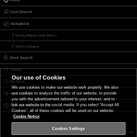
Card Search
Included in
Sort by Release Date (Desc.)
Sort by Category
Deck Search
Trends
Our use of Cookies
My Deck
We use cookies to make our website work properly. We also
use cookies to analyze the traffic of our website, to provide
My Card List
you with the advertisement tailored to your interest, and to
link our website to the social media. If you select “Accept All
Forbidden & Limited List
Cookies”, all of these cookies will be used on our website.
Cookie Notice
Cookies Settings
Contact
Terms of Use
Terms of Use
Cookies Settings