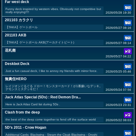
Far west deck
Funny deck inspired by western vibes. Obviously not competitive but
really enjoying!!!!
2026/05/28 19:30
201103 カラクリ
【TAKA】ゲートボール
2026/05/27 08:16
201103 AKB
【TAKA】ゲートボール AKB(アーカナイトビート)
2026/05/27 08:14
花札衛
2026/05/27 04:22
Deskbot Deck
Just a fun casual deck, I like to annoy my friends with mirror force.
2026/05/25 05:46
無責任HERO
レイジオンぐるぐる ドロー！モンスターカード！が1番嫌いなデッキ。
デモンスミスデッキだ！
2026/05/24 07:56
Jack Atlas Special (5Ds) : Red Demon Dra...
Here is Jack Atlas Card list during 5Ds .
2026/05/23 23:31
Clash from the deep
the best of the deep come together to fend off the surface world
2026/05/22 08:03
5D’s 2011 - Crow Hogan
Additional Cards: Blackwing - Steam the Cloak Blackwing - Oroshi