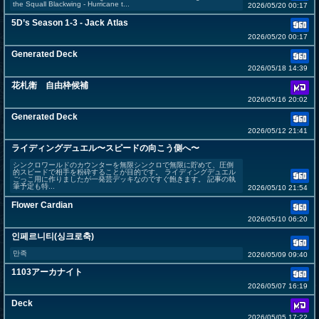
the Squall Blackwing - Hurricane t...
2026/05/20 00:17
5D’s Season 1-3 - Jack Atlas
2026/05/20 00:17
Generated Deck
2026/05/18 14:39
花札衛 自由枠候補
2026/05/16 20:02
Generated Deck
2026/05/12 21:41
ライディングデュエル〜スピードの向こう側へ〜
シンクロワールドのカウンターを無限シンクロで無限に貯めて、圧倒
的スピードで相手を粉砕することが目的です。 ライディングデュエル
ごっこ用に作りましたが一発芸デッキなのですぐ飽きます。 記事の執
筆予定も特...
2026/05/10 21:54
Flower Cardian
2026/05/10 06:20
인페르니티(싱크로축)
만족
2026/05/09 09:40
1103アーカナイト
2026/05/07 16:19
Deck
2026/05/05 17:22