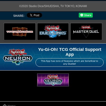
©2020 Studio Dice/SHUEISHA, TV TOKYO, KONAMI
SHARE:
Yu-Gi-Oh! TCG Official Support
App
This App has tons of features which are beneficial to
any Duelist!
Home