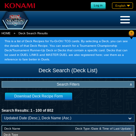
Log in
English
?
HOME
»
Deck Search Results
This is a list of Deck Recipes for Yu-Gi-Oh! TCG cards. By selecting a Deck, you can see
the details of that Deck Recipe. You can search for a Tournament Championship
Deck/Tournament Runner-Up Deck or Decks that contain a specific card. Decks that can
be used in DUEL LINKS and MASTER DUEL are also registered here; use them as a
reference to fare better in Duels.
Deck Search (Deck List)
Search Filters
∧
Download Deck Recipe Form
Search Results: 1 - 100 of 802
Deck Name
Deck Type /Date & Time of Last Update:
Deck Type
∨