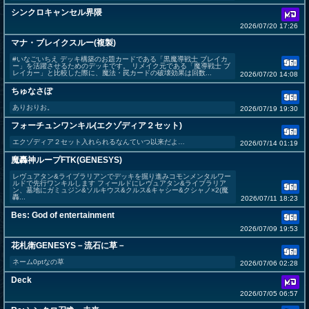
シンクロキャンセル界隈
2026/07/20 17:26
マナ・ブレイクスルー(複製)
#いなごいちえ デッキ構築のお題カードである「黒魔導戦士 ブレイカ
ー」を活躍させるためのデッキです。 リメイク元である「魔導戦士 ブ
レイカー」と比較した際に、魔法・罠カードの破壊効果は回数...
2026/07/20 14:08
ちゅなさぽ
ありおりお。
2026/07/19 19:30
フォーチュンワンキル(エクゾディア２セット)
エクゾディア２セット入れられるなんていつ以来だよ…
2026/07/14 01:19
魔轟神ループFTK(GENESYS)
レヴュアタン&ライブラリアンでデッキを掘り進みコモンメンタルワー
ルドで先行ワンキルします フィールドにレヴュアタン&ライブラリア
ン、墓地にガミュジン&ソルキウス&クルス&キャシー&クシャノ×2(魔
轟...
2026/07/11 18:23
Bes: God of entertainment
2026/07/09 19:53
花札衛GENESYS－流石に草－
ネーム0ptなの草
2026/07/06 02:28
Deck
2026/07/05 06:57