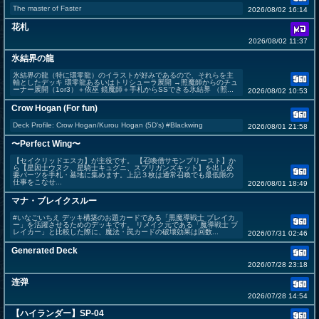
The master of Faster
2026/08/02 16:14
花札
2026/08/02 11:37
氷結界の龍
氷結界の龍（特に環零龍）のイラストが好みであるので、それらを主
軸としたデッキ 環零龍あるいはトリシューラ展開 →照魔師からのチュ
ーナー展開（1or3）＋依巫 鏡魔師＋手札からSSできる氷結界 （照...
2026/08/02 10:53
Crow Hogan (For fun)
Deck Profile: Crow Hogan/Kurou Hogan (5D's) #Blackwing
2026/08/01 21:58
〜Perfect Wing〜
【セイクリッドエスカ】が主役です。 【召喚僧サモンプリースト】か
ら【星因士ウヌク、星騎士キュグニ、スプリガンズキット】を出し必
要パーツを手札・墓地に集めます。上記３枚は通常召喚でも最低限の
仕事をこなせ...
2026/08/01 18:49
マナ・ブレイクスルー
#いなごいちえ デッキ構築のお題カードである「黒魔導戦士 ブレイカ
ー」を活躍させるためのデッキです。 リメイク元である「魔導戦士 ブ
レイカー」と比較した際に、魔法・罠カードの破壊効果は回数...
2026/07/31 02:46
Generated Deck
2026/07/28 23:18
连弹
2026/07/28 14:54
【ハイランダー】SP-04