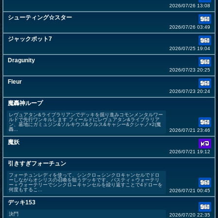
2026/07/26 13:08
シューティング☆スター
2026/07/26 03:49
ジャックポット7
2026/07/25 19:04
Dragunity
2026/07/23 20:25
Fleur
2026/07/23 20:24
魔轟神ループ
レヴュアタン&ライブラリアンでデッキを掘り進みコモンメンタルワー
ルドで先行ワンキルします フィールドにレヴュアタン&ライブラリア
ン、墓地にガミュジン&ソルキウス&クルス&キャシー&クシャノ×2(魔
轟...
2026/07/21 23:46
魔妖
2026/07/21 19:12
引きすぎフォーチュン
フォーチュンレディを使って、シンクロ→シンクロキャンセルでドロ
ーしながらオシリスの召喚を狙うデッキです。パスティ＋ウォーテリ
ー＋ウォーテリーでシンクロ→キャンセルを繰り返すことで4ドローを
何度もするこ...
2026/07/21 00:45
デッキ153
決鬥
2026/07/20 22:35