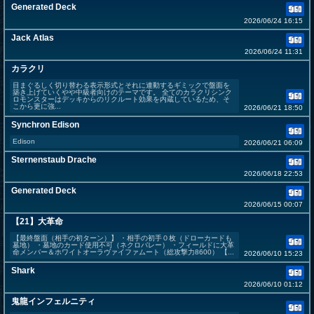
Generated Deck
2026/06/24 16:15
Jack Atlas
2026/06/24 11:31
カラクリ
目まぐるしく切り替わる表示形式とそれに連動するギミックで盤面を
築き上げていくやや中級者向けのテーマです。 全てのカラクリシンク
ロモンスターはデッキからのリクルート効果を内蔵しているため、そ
こから更に強...
2026/06/21 18:50
Synchron Edison
Edison
2026/06/21 06:09
Sternenstaub Drache
2026/06/18 22:53
Generated Deck
2026/06/15 00:07
【21】大革命
【最終盤面（相手の初ターン）】 ・相手の初手０枚（ドローカードも
墓地） ・墓地のカード使用不可（ネクロバレー） ・フィールドに大革
命メンバー＆ホワイトオーラヴァイファムート（総攻撃力8600） 【...
2026/06/10 15:23
Shark
2026/06/10 01:12
鬼龍インフェルニティ