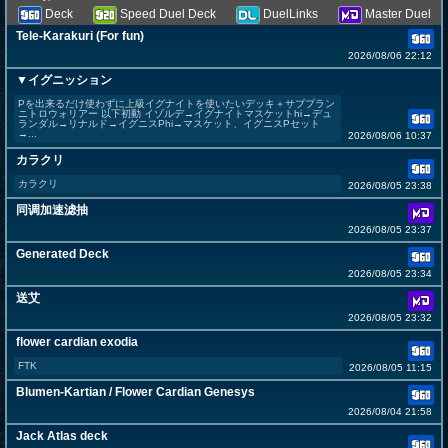
Deck
Speed Duel Deck
DuelLinks
Master Duel
Tele-Karakuri (For fun)
2026/08/06 22:12
▼イグニッション
Pを出来るだけ使わずに上級イグナイトを使いたいデッキ＋サブプラン
ニトロウォリアー 以下初動 イゾルデ→イグナイトマスケットhi→デュ
ランダル→リナルド→イグニスPhi→マスケット、イグニスPセット
→...
2026/08/06 10:37
カラクリ
カラクリ
2026/08/05 23:38
同调加速滤抽
2026/08/05 23:37
Generated Deck
2026/08/05 23:34
送艾
2026/08/05 23:32
flower cardian exodia
FTK
2026/08/05 11:15
Blumen-Kartian / Flower Cardian Genesys
2026/08/04 21:58
Jack Atlas deck