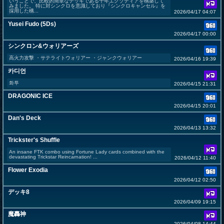
いうことで、比較的簡単なデッキである千年エクゾディアを構築して
みました。 特に対シンクロを意識しており『シンクロキャンセル』を
採用した構...
2026/04/17 04:07
Yusei Fudo (5Ds)
2026/04/17 00:00
シンクロン&ウォリアーズ
高火力攻撃 ・サテライトウォリアー ・ジャンクウォリアー
2026/04/16 19:39
카디언
화투
2026/04/15 21:31
DRAGONIC ICE
2026/04/15 20:01
Dan's Deck
2026/04/13 13:32
Trickster's Shuffle
An insane FTK combo using Fortune Lady cards combined with the
devastating Trickstar Reincarnation! ...
2026/04/12 11:40
Flower Exodia
2026/04/12 02:50
デッキ8
2026/04/09 19:15
魔轟神
2026/04/08 14:44