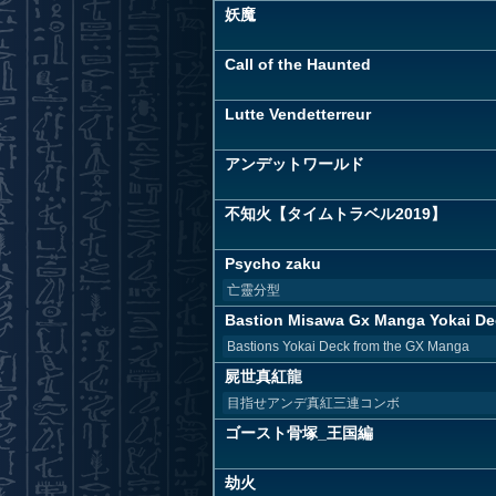
妖魔
Call of the Haunted
Lutte Vendetterreur
アンデットワールド
不知火【タイムトラベル2019】
Psycho zaku
亡靈分型
Bastion Misawa Gx Manga Yokai De
Bastions Yokai Deck from the GX Manga
屍世真紅龍
目指せアンデ真紅三連コンボ
ゴースト骨塚_王国編
劫火