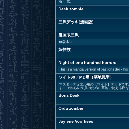
各×3枚。
Deck zombie
三沢デッキ(漫画版)
漫画版三沢
m@ckie
妖怪族
Night of one hundred horrors
This is a manga version of bastions deck his
ワイト60／MD用（墓地罠型）
マスターデュエル用の【ワイト】デッキです
す。 それらの支援のために墓地で使える罠を多
Bonz Deck
Orda zombie
Jaylene Voorhees