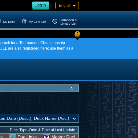
Log in
English
Forbidden &
My Deck
My Card List
Limited List
?
an search for a Tournament Championship
EL are also registered here; use them as a
∧
Deck Type /Date & Time of Last Update:
ck
DuelLinks
Master Duel