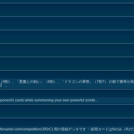
（9割）、「悪魔との戦い」（8割）、「ドラゴンの軍勢」（7割?） の順で勝率が
...
 opponent's cards while summoning your own powerful zombi...
/tonamel.com/competition/J05rC) 用の登録デッキです ・採用カードはNの