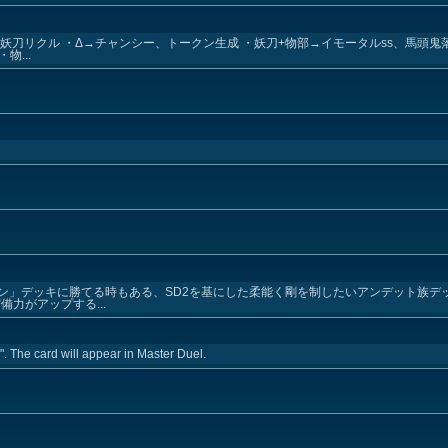
刀リクル ・Δ→チャンシー、トークン生成 ・妖刀+物部→イモータルss、馬頭鬼落と
物...
ン」デッキに勝てる時もある、SD2を基にした柔能く剛を制したいアンデット族デッ
力がアップする...
". The card will appear in Master Duel.