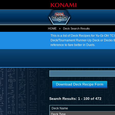
HOME
»
Deck Search Results
This is a list of Deck Recipes for Yu-Gi-Oh! 
Deck/Tournament Runner-Up Deck or Decks tha
reference to fare better in Duels.
Download Deck Recipe Form
Search Results: 1 - 100 of 472
Deck Name
Deck Type