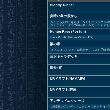
Bloody Dinner
炎暗い島の底から
炎王から真血公を毎ターンだしてランダム墓
炎王とステータスの噛み合いがある不知火をサブ
Hunter Pace (For fun)
Deck Profile: Hunter Pace (5D's)
骸の帝
ダブルコストンで、怨邪帝ガイウスお手軽召
三沢キャラデッキ
妖炎ﾉ宴
NRドラフト/NAMAEVI
NRドラフト/狩屋
アンデッドエクシーズ
☆6主体のアンデッドエクシーズデッキ イ