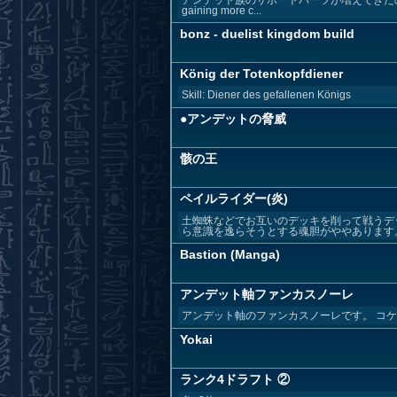
gaining more c...
bonz - duelist kingdom build
König der Totenkopfdiener
Skill: Diener des gefallenen Königs
●アンデットの脅威
骸の王
ペイルライダー(炎)
土蜘蛛などでお互いのデッキを削って戦うデ
ら意識を逸らそうとする魂胆がややあります。 
Bastion (Manga)
アンデット軸ファンカスノーレ
アンデット軸のファンカスノーレです。 コ
Yokai
ランク4ドラフト ②