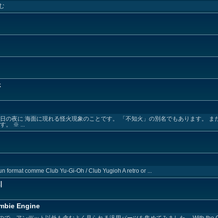
む
k
日の夜に 海面に現れる怪火現象のことです。 「不知火」の別名でもあります。 ま
 ※ ...
un format comme Club Yu-Gi-Oh / Club Yugioh A retro or ...
지
ie Engine
デット以外も含むよく見られる汎用パーツを集めてみました。 With the Generic 