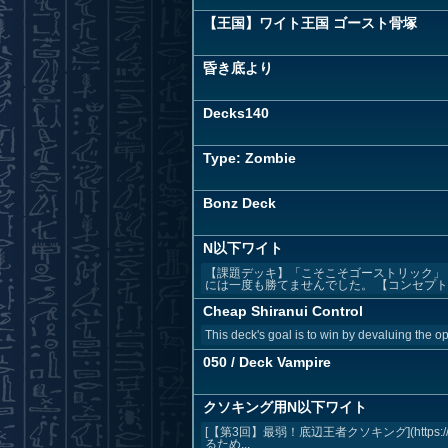
【王国】ワイト王国 ゴースト骨塚
昏き底より
Decks140
Type: Zombie
Bonz Deck
N以下ワイト
【課題デッキ】「こそこそゴーストリック」
には一度も勝てませんでした。 【コンセプト】 
Cheap Shiranui Control
This deck's goal is to win by devaluing the
050 / Deck Vampire
クソキング用N以下ワイト
[【第3回】最弱！底辺王者クソキング](https:/
るため...