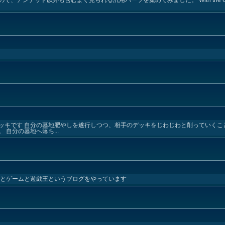
ッキです 自分の墓地肥やしを遂行しつつ、相手のデッキをじわじわと削っていくこ
自分の墓地へ落ち...
ケとゲームと遊戯王というブログをやっています