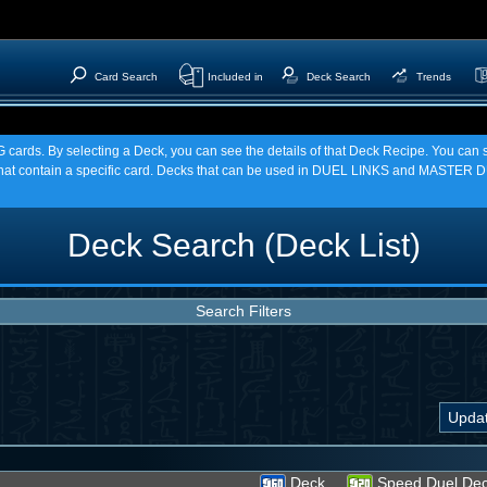
Card Search
Included in
Deck Search
Trends
TCG cards. By selecting a Deck, you can see the details of that Deck Recipe. You c
t contain a specific card. Decks that can be used in DUEL LINKS and MASTER DU
Deck Search (Deck List)
Search Filters
Deck
Speed Duel De