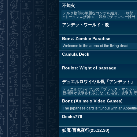
不知火
デルタ物部の華麗なコンボを紹介。 ・物部→妖
+トークン→妖神ss ・妖神でチャンシー除外 ・
アンデットワールド・改
Bonz: Zombie Paradise
Welcome to the arena of the living dead!
Camula Deck
Roulxs: Wight of passage
デュエルロワイヤル風「アンデット」
デュエルロワイヤルの「ブラック・マジシャ
親衛隊が攻撃され表になった場合、攻撃力·守備
Bonz (Anime x Video Games)
The japanese card is "Ghoul with an Appetite
Decks778
妖魔-百鬼夜行(25.12.30)