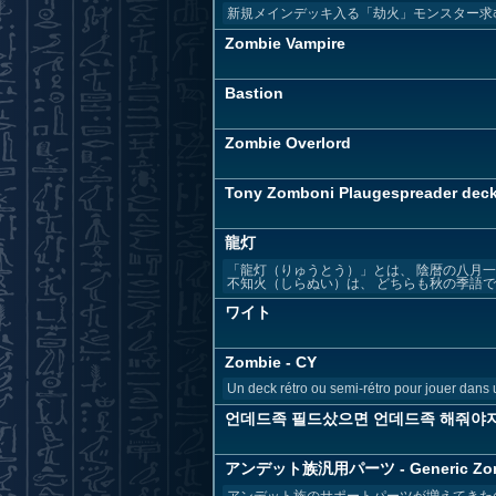
新規メインデッキ入る「劫火」モンスター求
Zombie Vampire
Bastion
Zombie Overlord
Tony Zomboni Plaugespreader dec
龍灯
「龍灯（りゅうとう）」とは、 陰暦の八月一
不知火（しらぬい）は、 どちらも秋の季語です。
ワイト
Zombie - CY
Un deck rétro ou semi-rétro pour jouer dans 
언데드족 필드샀으면 언데드족 해줘야
アンデット族汎用パーツ - Generic Zomb
アンデット族のサポートパーツが増えてきたので、アン