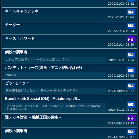
2025/01/30 21:32
キースキャラデッキ
2025/01/24 13:04
モーター
2025/01/14 19:13
キース・ハワード
2025/01/14 02:30
鋼鉄の襲撃者
カジュアル用です。キースごっこ楽しいです。
2025/01/11 01:14
バンデット・キース(漫画・アニメ詰め合わせ)
m@ckie
2024/12/20 14:08
ビッ○モーター
車を売る(買う)ならビッ○モーター ※ネタデッキです
2024/10/28 16:17
Bandit keith Special (DM) : Metalmorph/B...
Bandit keith Cards List.. Last update : 2/27/2024 power Technical
Hold the line 4 ...
2024/10/11 06:21
謎デッキ対決 ～機械王国の侵略～
2024/08/10 22:43
鋼鉄の襲撃者
2024/07/28 20:37