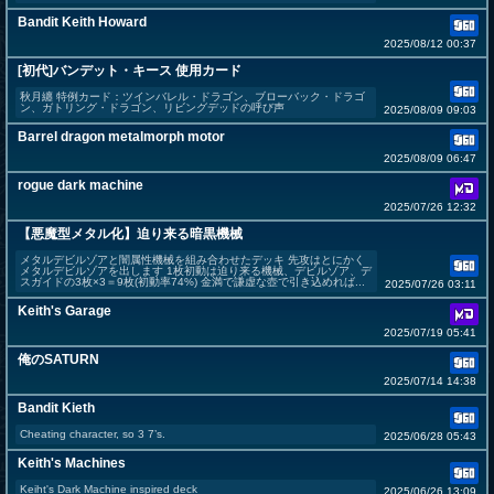
Bandit Keith Howard
2025/08/12 00:37
[初代]バンデット・キース 使用カード
秋月纏 特例カード：ツインバレル・ドラゴン、ブローバック・ドラゴ
ン、ガトリング・ドラゴン、リビングデッドの呼び声
2025/08/09 09:03
Barrel dragon metalmorph motor
2025/08/09 06:47
rogue dark machine
2025/07/26 12:32
【悪魔型メタル化】迫り来る暗黒機械
メタルデビルゾアと闇属性機械を組み合わせたデッキ 先攻はとにかく
メタルデビルゾアを出します 1枚初動は迫り来る機械、デビルゾア、デ
スガイドの3枚×3＝9枚(初動率74%) 金満で謙虚な壺で引き込めれば...
2025/07/26 03:11
Keith's Garage
2025/07/19 05:41
俺のSATURN
2025/07/14 14:38
Bandit Kieth
Cheating character, so 3 7’s.
2025/06/28 05:43
Keith's Machines
Keiht's Dark Machine inspired deck
2025/06/26 13:09