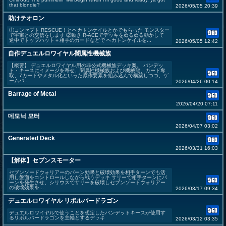
that blondie?
2026/05/05 20:39
助けテオロン
①コンセプト RESCUE！とヘカトンケイルとかでもらった モンスター
で宇宙との交信をします ②動き R-ACEでデッキをぬるぬる動かして
途中でトップハット＋相手のカードなどで ヘカトンケイルを...
2026/05/05 12:42
自作デュエルロワイヤル闇属性機械族
【概要】 デュエルロワイヤル用の非公式機械族デッキ案。 バンデッ
ト・キースにイメージを寄せ、闇属性機械族および機械龍、カード奪
取、7カードやメタル化といった原作要素を組み込んで構築しつつ、ゲ
ームバ...
2026/04/26 00:14
Barrage of Metal
2026/04/20 07:11
데모닉 모터
2026/04/07 03:02
Generated Deck
2026/03/31 16:03
【解体】セブンスモーター
セブンソードウォリアーのバーン効果と破壊効果を相手ターンでも活
用し盤面をコントロールしながら戦うデッキ サリーで相手ターンにバ
ーンを発生させ、シリウスでサリーを破壊しセブンソードウォリアー
の破壊効果を...
2026/03/17 09:34
デュエルロワイヤル リボルバードラゴン
デュエルロワイヤルで使うことを想定したバンデットキースが使用す
るリボルバードラゴンを主軸とするデッキ
2026/03/12 03:35