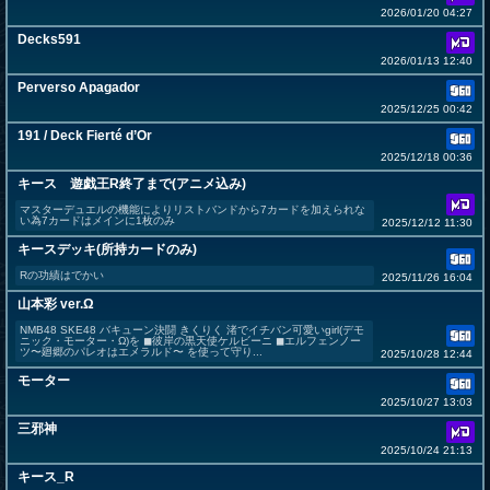
2026/01/20 04:27
Decks591
2026/01/13 12:40
Perverso Apagador
2025/12/25 00:42
191 / Deck Fierté d’Or
2025/12/18 00:36
キース 遊戯王R終了まで(アニメ込み)
マスターデュエルの機能によりリストバンドから7カードを加えられな
い為7カードはメインに1枚のみ
2025/12/12 11:30
キースデッキ(所持カードのみ)
Rの功績はでかい
2025/11/26 16:04
山本彩 ver.Ω
NMB48 SKE48 バキューン決闘 きくりく 渚でイチバン可愛いgirl(デモ
ニック・モーター・Ω)を ◼︎彼岸の黒天使ケルビーニ ◼︎エルフェンノー
ツ〜廻郷のパレオはエメラルド〜 を使って守り...
2025/10/28 12:44
モーター
2025/10/27 13:03
三邪神
2025/10/24 21:13
キース_R