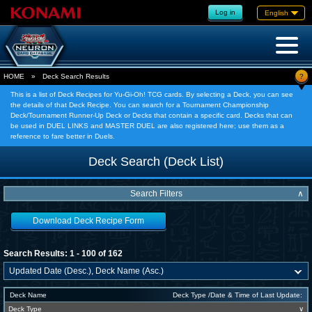
Log in
English
?
HOME
»
Deck Search Results
This is a list of Deck Recipes for Yu-Gi-Oh! TCG cards. By selecting a Deck, you can see
the details of that Deck Recipe. You can search for a Tournament Championship
Deck/Tournament Runner-Up Deck or Decks that contain a specific card. Decks that can
be used in DUEL LINKS and MASTER DUEL are also registered here; use them as a
reference to fare better in Duels.
Deck Search (Deck List)
Search Filters
∧
Download Deck Recipe Form
Search Results: 1 - 100 of 162
Deck Name
Deck Type /Date & Time of Last Update:
Deck Type
∨