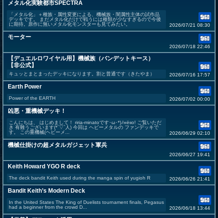
メタル化実験都市SPECTRA
「メタル化」＋種族・属性変更による、機械族・闇属性主体の試作品
デッキです。 まだメタル化だけで戦うには種類が少なすぎるので今後
に期待。原作に無いメタル化モンスターも見てみたい。
2026/07/21 08:30
モーター
2026/07/18 22:46
【デュエルロワイヤル用】機械族（バンデットキース）
【非公式】
キュッとまとまったデッキになります。割と普通です（きたやま）
2026/07/16 17:57
Earth Power
Power of the EARTH
2026/07/02 00:00
凶悪・重機械デッキ！
こんにちは、 はじめまして！ riria-minatoです･ω･*)ﾉнёιιο! ご覧いただ
き 有難うございます(*´▽`人) 今回は ヘビーメタルの ファンデッキで
す。 この重機械(ヘビーメ...
2026/06/29 02:10
機械仕掛けの超メタルガジェット軍兵
2026/06/27 19:41
Keith Howard YGO R deck
The deck bandit Keith used during the manga spin of yugioh R
2026/06/26 21:41
Bandit Keith’s Modern Deck
In the United States The King of Duelists tournament finals, Pegasus
had a beginner from the crowd D...
2026/06/18 13:44