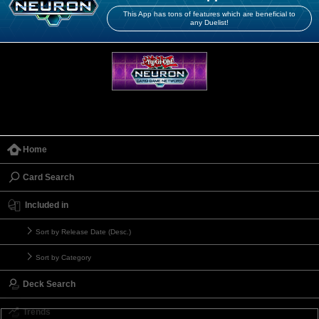
This App has tons of features which are beneficial to
any Duelist!
Home
Card Search
Included in
Sort by Release Date (Desc.)
Sort by Category
Deck Search
Trends