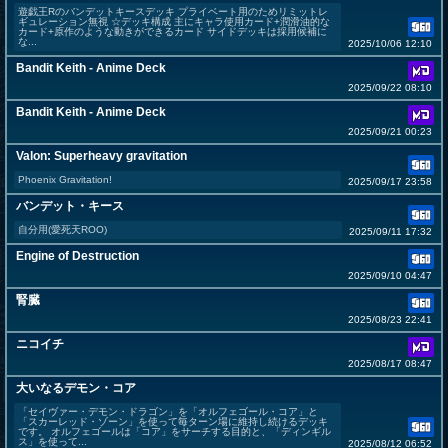
遊戯王Rのバンデットキースデッキ プライベート用のためリミットレ
ギュレーション無視 ☆デッキ構成 主にキャラ使用カード+潤滑油的な
カード+原作のような動きができるカード サイドデッキは採用候補に
な...
2025/10/06 12:10
Bandit Keith - Anime Deck
2025/09/22 08:10
Bandit Keith - Anime Deck
2025/09/21 00:23
Valon: Superheavy gravitation
Phoenix Gravitation!
2025/09/17 23:58
バンデット・キース
自分用(愛死天ROO)
2025/09/11 17:32
Engine of Destruction
2025/09/10 04:47
腎臓
2025/08/23 22:41
ニコイチ
2025/08/17 08:47
大いなるデモン・コア
「セイヴァー・デモン・ドラゴン」を「オルフェゴール・コア」と
「スカーレッド・ゾーン」を使って毎ターン場に維持し続けるデッキ
です。 オルフェゴールは「コア」をサーチする目的と、「ディンギル
ス」を使って...
2025/08/12 06:52