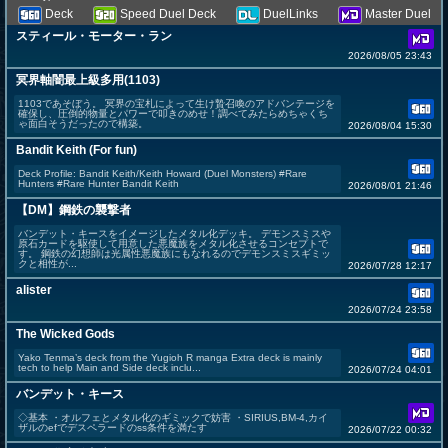
Deck
Speed Duel Deck
DuelLinks
Master Duel
スティール・モーター・ラン
2026/08/05 23:43
冥界軸闇最上級多用(1103)
1103であそぼう。 冥界の宝札によって生け贄召喚のアドバンテージを
確保し、圧倒的物量とパワーで叩きのめせ！調べてみたらめちゃくち
ゃ面白そうだったので構築。
2026/08/04 15:30
Bandit Keith (For fun)
Deck Profile: Bandit Keith/Keith Howard (Duel Monsters) #Rare
Hunters #Rare Hunter Bandit Keith
2026/08/01 21:46
【DM】鋼鉄の襲撃者
バンデット・キースをイメージしたメタル化デッキ。 デモンスミスや
原石カードを駆使して用意した悪魔族をメタル化させるコンセプトで
す。 鋼鉄の幻想師は光属性悪魔族にもなれるのでデモンスミスギミッ
クと相性が...
2026/07/28 12:17
alister
2026/07/24 23:58
The Wicked Gods
Yako Tenma’s deck from the Yugioh R manga Extra deck is mainly
tech to help Main and Side deck inclu...
2026/07/24 04:01
バンデット・キース
◇基本 ・オルフェとメタル化のギミックで妨害 ・SIRIUS,BM-4,カイ
ザルのefでデスペラードのss条件を満たす
2026/07/22 00:32