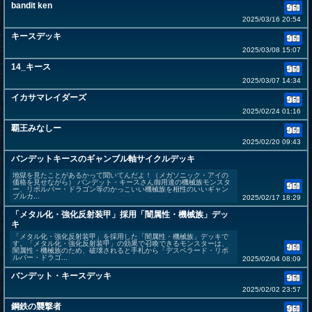
bandit ken
2025/03/16 20:54
キースデッキ
2025/03/08 15:07
14_キース
2025/03/07 14:34
イカサマレイダーズ
2025/02/24 01:16
覇王みなしー
2025/02/20 09:43
バンデットキースのギャンブル軸サイクルデッキ
地獄を見たことがあるかって聞いてんだよ！（メガソニック・アイの
価格を見せながら） バンデット・キースさん御用達の機械族モンスタ
ー、リボルバー・ドラゴン等のかっこいい機械族を相性のいいギャン
ブルカ...
2025/02/17 18:29
「メタル化・強化反射装甲」採用「闇属性・機械族」デッ
キ
「メタル化・強化反射装甲」を採用した「闇属性・機械族」デッキで
す。「メタル化・強化反射装甲」の効果で召喚できるモンスターは、
闇属性・機械族のため、破壊されると手札から「デスペラード・リボ
ルバー・ドラゴ...
2025/02/04 08:09
バンデット・キースデッキ
2025/02/02 23:57
鋼鉄の襲撃者