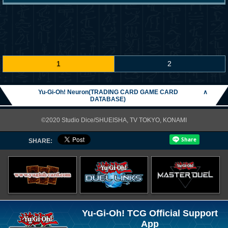
1
2
Yu-Gi-Oh! Neuron(TRADING CARD GAME CARD
∧
DATABASE)
©2020 Studio Dice/SHUEISHA, TV TOKYO, KONAMI
SHARE:
Yu-Gi-Oh! TCG Official Support
App