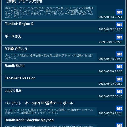
【供養】デモニック活用
当初デモニックモーターΩとアムリターラを使ってトークンを2体出す
ことを目的としたデッキ パーツ集めにスクラップを使用しましたが、
ターンが長くなりすぎるのと、エースモンスターが活躍できなかった
ため、気に...
2026/06/13 00:24
Fiendish Engine Ω
2026/06/12 09:25
キースさん
2026/06/11 23:33
A召喚で行こう！
カッコいい&面白い通常召喚可能な最上級を アドバンス召喚するだけ
のデッキ。
2026/05/26 21:51
Bandit Keith
2026/05/10 17:06
Jenevier's Passion
2026/05/08 00:58
acey’s 5.0
2026/05/07 00:40
バンデット・キース(R) DR基準ゲートボール
デュエルロワイヤル基準でデッキパワーを調整した身内ゲートボール
向けのキース(遊戯王R)キャラデッキです。
2026/05/06 13:14
Bandit Keith: Machine Mayhem
Chill out! The pummelin’ will begin when i’m good and ready, ya got