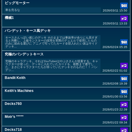
ビッグモーター
車を売るな
2026/03/11 15:50
機械1
2026/03/11 13:33
バンデット・キース風デッキ
キースさんっぽい感じのデッキ そのままでは事故率が余りにも高すぎ
ると判断し、上級モンスターの採用を実際のデュエルで使用したもの
のみに留める運びに アニメで写ってたカード全部入れたい派はサイド
デッキ...
2026/02/24 05:35
究極のバンデットキース
究極のキャラデッキ。それはYouTuberはやぶささんが提案する、キャ
ラクターが使った、デッキに入れていたカードを、枚数まで遵守し
た、まさにキャラクターたちが持っていたデッキそのものだ！！ バン
デッ...
2026/02/22 01:02
Bandit Keith
2026/02/08 19:39
Keith's Machines
2026/01/30 03:56
Decks760
2026/01/23 22:39
Motr’s *****
2026/01/22 09:34
Decks718