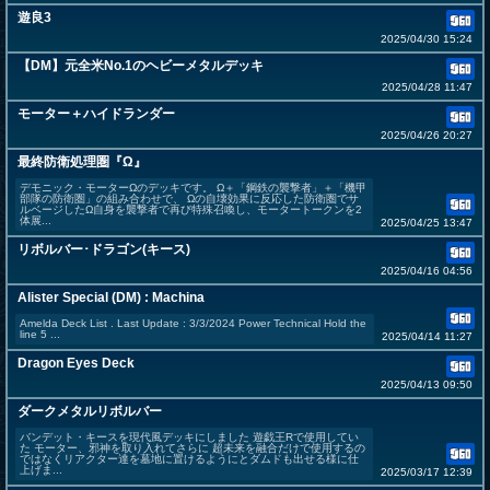
遊良3
2025/04/30 15:24
【DM】元全米No.1のヘビーメタルデッキ
2025/04/28 11:47
モーター＋ハイドランダー
2025/04/26 20:27
最終防衛処理圏『Ω』
デモニック・モーターΩのデッキです。 Ω＋「鋼鉄の襲撃者」＋「機甲
部隊の防衛圏」の組み合わせで、 Ωの自壊効果に反応した防衛圏でサ
ルベージしたΩ自身を襲撃者で再び特殊召喚し、モータートークンを2
体展...
2025/04/25 13:47
リボルバー･ドラゴン(キース)
2025/04/16 04:56
Alister Special (DM) : Machina
Amelda Deck List . Last Update : 3/3/2024 Power Technical Hold the
line 5 ...
2025/04/14 11:27
Dragon Eyes Deck
2025/04/13 09:50
ダークメタルリボルバー
バンデット・キースを現代風デッキにしました 遊戯王Rで使用してい
た モーター、邪神を取り入れてさらに 超未来を融合だけで使用するの
ではなくリアクター達を墓地に置けるようにとダムドも出せる様に仕
上げま...
2025/03/17 12:39