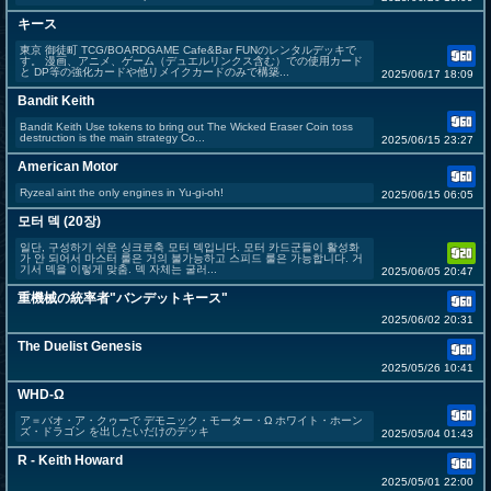
キース
東京 御徒町 TCG/BOARDGAME Cafe&Bar FUNのレンタルデッキで
す。 漫画、アニメ、ゲーム（デュエルリンクス含む）での使用カード
と DP等の強化カードや他リメイクカードのみで構築...
2025/06/17 18:09
Bandit Keith
Bandit Keith Use tokens to bring out The Wicked Eraser Coin toss
destruction is the main strategy Co...
2025/06/15 23:27
American Motor
Ryzeal aint the only engines in Yu-gi-oh!
2025/06/15 06:05
모터 덱 (20장)
일단, 구성하기 쉬운 싱크로축 모터 덱입니다. 모터 카드군들이 활성화
가 안 되어서 마스터 룰은 거의 불가능하고 스피드 룰은 가능합니다. 거
기서 덱을 이렇게 맞춤. 덱 자체는 굴러...
2025/06/05 20:47
重機械の統率者"バンデットキース"
2025/06/02 20:31
The Duelist Genesis
2025/05/26 10:41
WHD-Ω
ア＝バオ・ア・クゥーで デモニック・モーター・Ω ホワイト・ホーン
ズ・ドラゴン を出したいだけのデッキ
2025/05/04 01:43
R - Keith Howard
2025/05/01 22:00