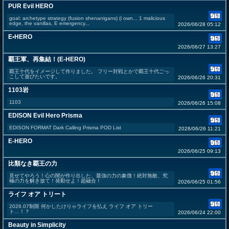
PUR Evil HERO
goal: archetype strategy (fusion shenanigans) (i own... 1 malicious
edge, the vanillas, E emergency...
2026/06/28 05:12
E•HERO
2026/06/27 13:27
覇王軍、再集結！(E-HERO)
覇王十代をイメージして作りました。 フリー対戦とかで覇王十代ごっ
こして遊びたいです。
2026/06/26 20:31
1103岩
1103
2026/06/26 15:08
EDISON Evil Hero Prisma
EDISON FORMAT Dark Calling Prisma POD List
2026/06/26 11:21
E-HERO
2026/06/25 09:13
比類なき覇王の力
見せてやろう！心の闇が作り出した、最強の力の象徴！絶対無敵、究
極の力を解き放て！発動せよ！超融合！
2026/06/25 01:56
ライフ オア トリート
2026.07制限 何かしたけりゃライフを払え ライフ オア トリー
ト…！？
2026/06/24 22:00
Beauty in Simplicity