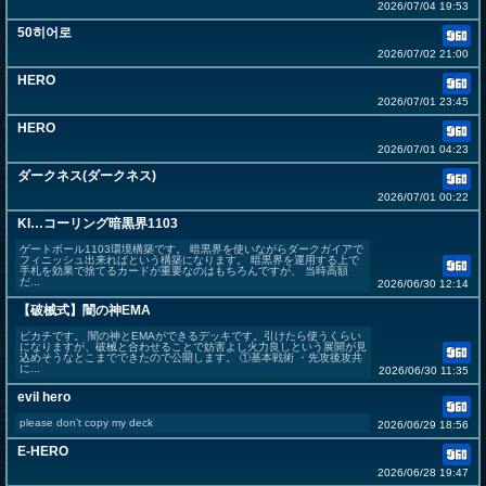
2026/07/04 19:53
50히어로
2026/07/02 21:00
HERO
2026/07/01 23:45
HERO
2026/07/01 04:23
ダークネス(ダークネス)
2026/07/01 00:22
KI…コーリング暗黒界1103
ゲートボール1103環境構築です。 暗黒界を使いながらダークガイアで
フィニッシュ出来ればという構築になります。 暗黒界を運用する上で
手札を効果で捨てるカードが重要なのはもちろんですが、 当時高額
だ...
2026/06/30 12:14
【破械式】闇の神EMA
ピカチです。 闇の神とEMAができるデッキです。引けたら使うくらい
になりますが、破械と合わせることで妨害よし火力良しという展開が見
込めそうなとこまでできたので公開します。 ①基本戦術 ・先攻後攻共
に...
2026/06/30 11:35
evil hero
please don’t copy my deck
2026/06/29 18:56
E-HERO
2026/06/28 19:47