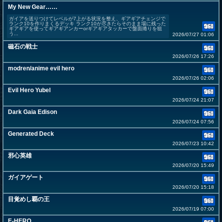
My New Gear……
ガイアを送りつけてレベルが7上がる状況を整え、ギアギアチェンジで
ランク10を作りまくるデッキ ランク10が尽きたらそのまま場に残った
ギアギアを使ってギアギアンカーorギアギアタッカーで盤面捲りを狙
う...
2026/07/27 01:06
磁石の戦士
2026/07/26 17:26
modren/anime evil hero
2026/07/26 02:06
Evil Hero Yubel
2026/07/24 21:07
Dark Gaia Edison
2026/07/24 07:56
Generated Deck
2026/07/23 10:42
邪心英雄
2026/07/20 15:49
ガイアゲート
2026/07/20 15:18
目覚めし覇の王
2026/07/19 07:00
E-HERO