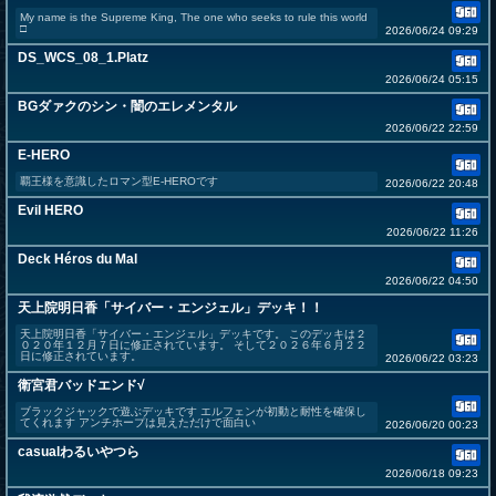
My name is the Supreme King, The one who seeks to rule this world
□
2026/06/24 09:29
DS_WCS_08_1.Platz
2026/06/24 05:15
BGダァクのシン・闇のエレメンタル
2026/06/22 22:59
E-HERO
覇王様を意識したロマン型E-HEROです
2026/06/22 20:48
Evil HERO
2026/06/22 11:26
Deck Héros du Mal
2026/06/22 04:50
天上院明日香「サイバー・エンジェル」デッキ！！
天上院明日香「サイバー・エンジェル」デッキです。 このデッキは２
０２０年１２月７日に修正されています。 そして２０２６年６月２２
日に修正されています。
2026/06/22 03:23
衛宮君バッドエンド√
ブラックジャックで遊ぶデッキです エルフェンが初動と耐性を確保し
てくれます アンチホープは見えただけで面白い
2026/06/20 00:23
casualわるいやつら
2026/06/18 09:23