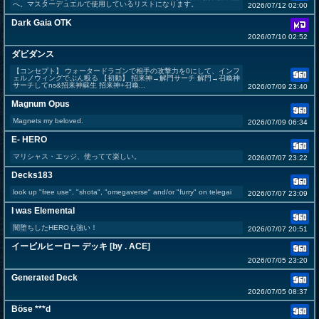
へ。マスターデュエルで使用しているリストになります。
2026/07/12 02:00
Dark Gaia OTK
2026/07/10 02:52
ダビダンス
【コンセプト】 ウォータードラゴンで相手の攻撃力を0にして、インフ
ェルノウィングでぶん殴る 【初動】 招来神→解門サーチ 解門→召喚神
サーチしてns&招来神蘇生 招来神+召喚...
2026/07/09 23:40
Magnum Opus
Magnets my beloved.
2026/07/09 06:34
E- HERO
マリシャス・エッジ、使ってて楽しい。
2026/07/07 23:22
Decks183
look up "free use", "shota", "omegaverse" and/or "furry" on telegai
2026/07/07 23:09
I was Elemental
闇堕ちしたHEROも強い！
2026/07/07 20:51
イービルヒーロー デッキ [by . ACE]
2026/07/05 23:20
Generated Deck
2026/07/05 08:37
Böse ***d