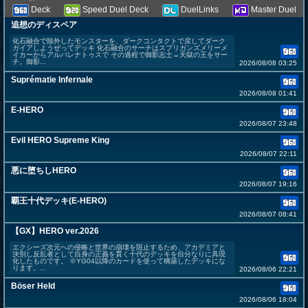
Deck
Speed Duel Deck
DuelLinks
Master Duel
追想のディスペア
化石融合で除外したモンスターを、ダークコンタクトで戻してダーク
ガイアしようぜってデッキ 化石融合のサーチはスプリガンズメリーメ
イカーからアルバレナトゥスで その過程で御影志士→天獄の王をサー
チ。御影...
2026/08/08 03:25
Suprématie Infernale
2026/08/08 01:41
E-HERO
2026/08/07 23:48
Evil HERO Supreme King
2026/08/07 22:11
悪に堕ちしHERO
2026/08/07 19:16
覇王十代デッキ(E-HERO)
2026/08/07 08:41
【GX】HERO ver.2026
エクシーズ次元への侵略と世界の崩壊を阻止するため、アカデミアと
決別し反乱者として自身の正義を貫く十代のデッキを自分なりに具現
化したものです。 ※YG04以降のカードを使って構築したデッキにな
ります。...
2026/08/06 22:21
Böser Held
2026/08/06 18:04