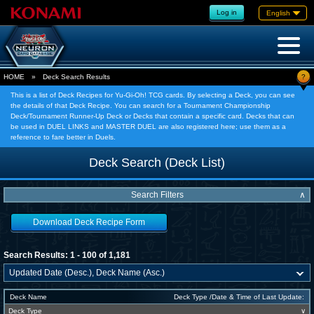
Log in
English
?
HOME
»
Deck Search Results
This is a list of Deck Recipes for Yu-Gi-Oh! TCG cards. By selecting a Deck, you can see
the details of that Deck Recipe. You can search for a Tournament Championship
Deck/Tournament Runner-Up Deck or Decks that contain a specific card. Decks that can
be used in DUEL LINKS and MASTER DUEL are also registered here; use them as a
reference to fare better in Duels.
Deck Search (Deck List)
Search Filters
∧
Download Deck Recipe Form
Search Results: 1 - 100 of 1,181
Deck Name
Deck Type /Date & Time of Last Update:
Deck Type
∨