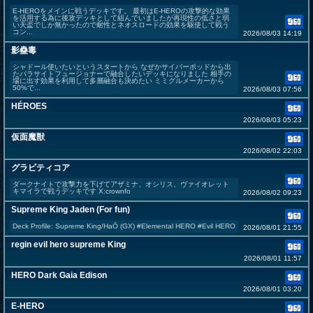
E-HEROをメインに戦うデッキです。 最初はE-HEROの攻撃的な効果
を活用する為に後攻デッキとして組んでいましたが再現性の低さと弱
い天盃でしか無かったので耐性とネオスロードの効果を駆使して戦う
コン...
2026/08/03 14:19
影蠱毒
シャドール使いたいというスタートから なぜかサイバーポッドから出
たパラサイトフュージョナーで融合したいデッキになりました 相手の
場に出す効果を利用して多層融合も決めたい ミミグルメーカーから
50%で...
2026/08/03 07:56
HÉROES
2026/08/03 05:23
仮面魔獣
2026/08/02 22:03
グラビティコア
ダークナイトで攻撃力を下げてアザミナ、オシリス、ヴァイオレット
キマイラで戦うデッキです X:crownfo
2026/08/02 09:23
Supreme King Jaden (For fun)
Deck Profile: Supreme King/HaŌ (GX) #Elemental HERO #Evil HERO
2026/08/01 21:55
regin evil hero supreme King
2026/08/01 11:57
HERO Dark Gaia Edison
2026/08/01 03:20
E-HERO