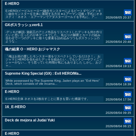
E-HERO
E-HERO(イービルヒーロー)融合モンスターによるビートダウンデッキ
◇融合モンスターを主体に展開する方法 ●エアーマン召喚＋手札にオネ
スティ・ネオス ・エアーマンでアダスターゴールドを手札に、ア...
2026/08/05 20:37
GXボスラッシュver6.1
-デッキの解説- 遊戯王のアニメ作品をリスペクトしたデッキも何か作り
たいと思い立ったのが本デッキでした。 私なりの解釈とカードの組み
合わせで一つのデッキに様々な要素を詰め込みつつもボスラッシュの
ような...
2026/08/04 20:48
魂の結束 O・HERO おジャマスク
「俺はお前の愛したモンスター達をリスペクトしているだけさ！」 お
ジャマとHEROを合わせたデッキを組みたい…でもシナジーやフィニッ
シャーがない… そう思っていた時期が私にもありました しかし、おジ
ャ...
2026/08/04 19:13
Supreme King Special (GX) : Evil HERO/Ma...
While possessed by The Supreme King, Jaden plays an "Evil Hero"
Deck, which consists of vile incarna...
2026/08/04 18:39
E-HERO
E-HERO主体 ネオスを2枚出すことに重きを置いた構築です。
2026/08/04 17:56
16_E-HERO
2026/08/04 09:35
Deck de mejora al Judai Yuki
2026/08/04 06:15
E-HERO