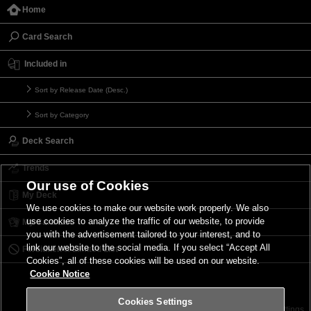
Home
Card Search
Included in
Sort by Release Date (Desc.)
Sort by Category
Deck Search
Trends
Our use of Cookies
My Deck
We use cookies to make our website work properly. We also
use cookies to analyze the traffic of our website, to provide
My Card List
you with the advertisement tailored to your interest, and to
link our website to the social media. If you select “Accept All
Forbidden & Limited List
Cookies”, all of these cookies will be used on our website.
Cookie Notice
Cookies Settings
Contact
Terms of Use
Terms of Use
Cookies Settings