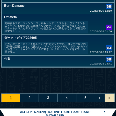
Burn Damage
2026/05/29 12:10
Off-Meta
超融合もエマージェンシーコールもシャドーミストも、ヴァイオンも
エアーマンも使えないのは仕方ないけど、アダスターゴールドもシニ
スターネクロムもデスプリズンも使えないのは終わってる ので無理や
りマリシャ...
2026/05/29 01:56
ダーク・ガイア202605
デカいダーク・ガイアを出したいだけのデッキです。 コンボが長いの
で詳細は割愛します。 初動はリニアマグナムやメガリスでランク4のヴ
ェルズビュート→デモンスミスに繋ぎ、レクストレメンデを立て る
等で魔...
2026/05/26 13:12
化石
2026/05/25 23:41
1
2
3
4
5
›
»
Yu-Gi-Oh! Neuron(TRADING CARD GAME CARD
∧
DATABASE)