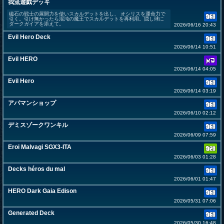
我流遊戯デッキ
磁石の戦士の展開力を使いスカルデットを出し、 オシリスを運命力で
引く。引け無かったら混沌の魔王でスカルデットを再利用。隠し球に
ダークガイアを添えて。
2026/06/16 20:43
Evil Hero Deck
2026/06/14 10:51
Evil HERO
2026/06/14 04:05
Evil Hero
2026/06/14 03:19
アパマンショップ
2026/06/10 02:12
デミスゾークワンキル
2026/06/09 07:59
Eroi Malvagi SGX3-ITA
2026/06/03 01:28
Decks héros du mal
2026/06/01 01:47
HERO Dark Gaia Edison
2026/05/31 07:06
Generated Deck
2026/05/30 16:48