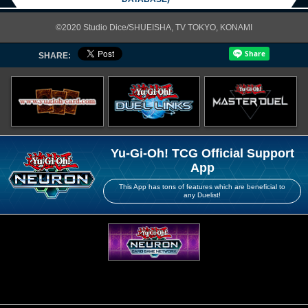
©2020 Studio Dice/SHUEISHA, TV TOKYO, KONAMI
SHARE:
Yu-Gi-Oh! TCG Official Support
App
This App has tons of features which are beneficial to
any Duelist!