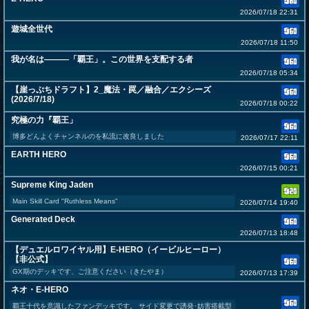
2026/07/18 22:31
遊城全世代
2026/07/18 11:50
我が名は―――「覇王」。この世界を支配する者
2026/07/18 05:34
【崖っぷちドラフト】2_魔法・罠／融合／エクシーズ
(2026/7/18)
2026/07/18 00:22
究極の力『覇王」
博多どんよくチャンネルのを私流に改良しました
2026/07/17 22:11
EARTH HERO
2026/07/15 00:21
Supreme King Jaden
Main Skill Card "Ruthless Means"
2026/07/14 19:40
Generated Deck
2026/07/13 18:48
【デュエルロワイヤル用】E-HERO（イービルヒーロー）
【非公式】
GX期のデッキです、ご注意ください（きたやま）
2026/07/13 17:39
ネオ・E-HERO
覇王十代を意識したファンデッキです。 サイド変更で誘発･妨害搭載型