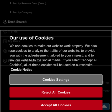
Sort by Release Date (Desc.)
Sort by Category
Deck Search
Trends
Our use of Cookies
My Deck
We use cookies to make our website work properly. We also
use cookies to analyze the traffic of our website, to provide
My Card List
you with the advertisement tailored to your interest, and to
link our website to the social media. If you select “Accept All
Forbidden & Limited List
Cookies”, all of these cookies will be used on our website.
Cookie Notice
Cookies Settings
Contact
Terms of Use
Terms of Use
Cookies Settings
©2026 Konami Digital Entertainment
Reject All Cookies
Accept All Cookies