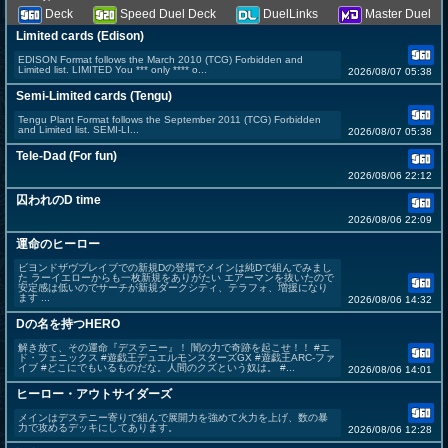
Deck
Speed Duel Deck
DuelLinks
Master Duel
Limited cards (Edison)
EDISON Format follows the March 2010 (TCG) Forbidden and
Limited list. LIMITED You *** only **** o...
2026/08/07 05:38
Semi-Limited cards (Tengu)
Tengu Plant Format follows the September 2011 (TCG) Forbidden
and Limited list. SEMI-LI...
2026/08/07 05:38
Tele-Dad (For fun)
2026/08/06 22:12
囚われのD time
2026/08/06 22:09
運命のヒーロー
ビヨンドザヴブレイブでの新規Dの登場でメインは純Dで組んでみまし
た ラーイエローからも一枚新規をありがたい エアーマンを抜いたので
安定感は低いのでサーチが新規ダークシティ、テラフォ、増援になり
ます ...
2026/08/06 14:32
Dの名を持つHERO
解き放て、その運命『デステニー』！ 闇の力で奇跡を起こせ！！ #エ
ド・フェニックス #遊戯王デュエルモンスターズGX #遊戯王ARC-ファ
イブ #どこにでもいるものだな。人間のクズという奴は。 #...
2026/08/06 14:01
ヒーロー・アウトサイダーズ
メインはデステニー寄りで組んで展開力を強めて火力を上げ、数の暴
力で攻めるデッキにしてあります。
2026/08/06 12:28