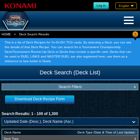
Log in
English
?
HOME
»
Deck Search Results
This is a list of Deck Recipes for Yu-Gi-Oh! TCG cards. By selecting a Deck, you can see
the details of that Deck Recipe. You can search for a Tournament Championship
Deck/Tournament Runner-Up Deck or Decks that contain a specific card. Decks that can
be used in DUEL LINKS and MASTER DUEL are also registered here; use them as a
reference to fare better in Duels.
Deck Search (Deck List)
Search Filters
∧
Download Deck Recipe Form
Search Results: 1 - 100 of 1,300
Deck Name
Deck Type /Date & Time of Last Update:
Deck Type
∨