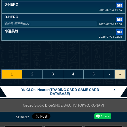
D-HERO
2026/07/24 19:57
D-HERO
自分用(愛死天ROO)
2026/07/24 13:37
命运英雄
2026/07/24 11:36
1
2
3
4
5
›
»
Yu-Gi-Oh! Neuron(TRADING CARD GAME CARD
∧
DATABASE)
©2020 Studio Dice/SHUEISHA, TV TOKYO, KONAMI
SHARE: