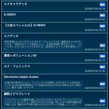
エドキャラデッキ
2026/07/30 04:19
D-HERO
2026/07/29 23:40
【土佐スペシャル11】D-HERO
2026/07/29 23:23
エドデッキ
原作意識したキャラデッキ【エド・フェニックス】 遊戯王キャラのデ
ッキを 「現在のカードで強化したら」を原作意識で作りました。 ・エ
ースモンスターはリメイクされても、基本的にリメイク前を使用して
い...
2026/07/29 21:42
運命レボリューション26
2026/07/29 00:15
エド・フェニックス
2026/07/28 21:50
Dieciocho Linajes Azules
18体のD-HEROとエド・フェニックスの使用したDサポートにOCGオ
リジナルのD-HERO関連カードを組み合わせたGXの18体を入れて組む
ことに重きを置いたデッキ
2026/07/28 20:57
継戦ドグマブレード
ドグマブレードの面影を残した(つもりの)デッキです アシュトラでフェ
イバリットコンタクト、躯売りのカラスを使い回してDーHERO融合体
で戦います 鬼神 水子守命の後ろの大刀がブレード要素ってことで...
2026/07/28 20:05