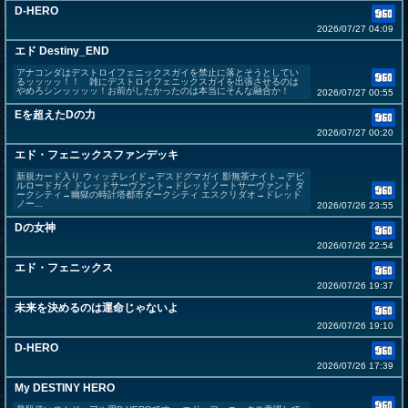
D-HERO
2026/07/27 04:09
エド Destiny_END
アナコンダはデストロイフェニックスガイを禁止に落とそうとしてい
るッッッッ！！ 雑にデストロイフェニックスガイを出張させるのは
やめろシンッッッッ！お前がしたかったのは本当にそんな融合か！
2026/07/27 00:55
Eを超えたDの力
2026/07/27 00:20
エド・フェニックスファンデッキ
新規カード入り ウィッチレイド→デスドグマガイ 影無茶ナイト→デビ
ルロードガイ ドレッドサーヴァント→ドレッドノートサーヴァント ダ
ークシティ→幽獄の時計塔都市ダークシティ エスクリダオ→ドレッド
ノー...
2026/07/26 23:55
Dの女神
2026/07/26 22:54
エド・フェニックス
2026/07/26 19:37
未来を決めるのは運命じゃないよ
2026/07/26 19:10
D-HERO
2026/07/26 17:39
My DESTINY HERO