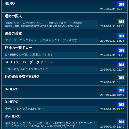
HERO
2026/07/31 16:20
運命の囚人
運命になど、囚われはしない！！ 壊れろ！運命！！ 展開例
https://duel-simulator.miyauchidp.dev/replay/xS6vaNVM
2026/07/31 16:14
運命の英雄
エド・フェニックスイメージのキャラクターデッキです
2026/07/31 14:25
死神の一撃ドロー
D・HEROの一撃、お見舞してやる！
2026/07/31 09:23
SDD（スーパーダークドロー）
一撃必殺を決めたくて組みました
2026/07/31 02:04
死の運命を壊すHERO
2026/07/31 01:40
D-HERO
2026/07/30 18:57
D-HERO
十代、これが令和のDの力だ！
2026/07/30 15:06
DV-HERO
素引きしたくないカードが多い為デッキ枚数は多め あくまでエドのイ
メージのキャラデッキの為DとV以外は採用少なめです
2026/07/30 12:46