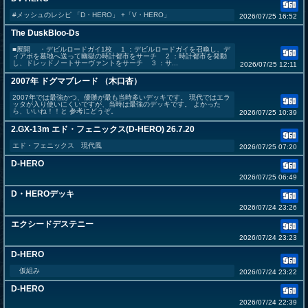
#メッシュのレシピ 「D・HERO」 +「V・HERO」
2026/07/25 16:52
The DuskBloo-Ds
■展開 ・デビルロードガイ1枚 1 ：デビルロードガイを召喚し、デ
ィアボを墓地へ送って幽獄の時計都市をサーチ 2 ：時計都市を発動
し、ドレッドノートサーヴァントをサーチ 3 ：サ...
2026/07/25 12:11
2007年 ドグマブレード （木口杏）
2007年では最強かつ、優勝が最も当時多いデッキです。 現代ではエラ
ッタが入り使いにくいですが、当時は最強のデッキです。 よかった
ら、いいね！！と 参考にどうぞ。
2026/07/25 10:39
2.GX-13m エド・フェニックス(D-HERO) 26.7.20
エド・フェニックス 現代風
2026/07/25 07:20
D-HERO
2026/07/25 06:49
D・HEROデッキ
2026/07/24 23:26
エクシードデステニー
2026/07/24 23:23
D-HERO
仮組み
2026/07/24 23:22
D-HERO
2026/07/24 22:39