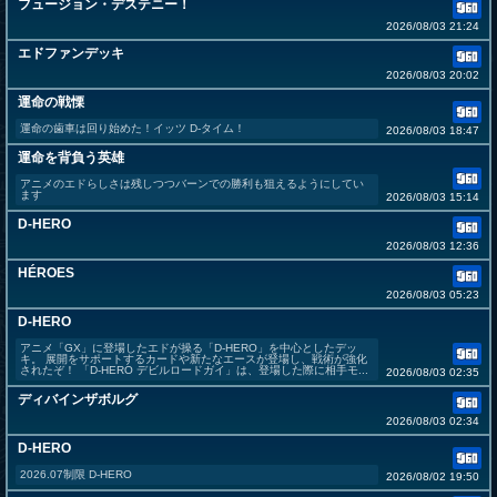
フュージョン・デステニー！
2026/08/03 21:24
エドファンデッキ
2026/08/03 20:02
運命の戦慄
運命の歯車は回り始めた！イッツ D-タイム！
2026/08/03 18:47
運命を背負う英雄
アニメのエドらしさは残しつつバーンでの勝利も狙えるようにしてい
ます
2026/08/03 15:14
D-HERO
2026/08/03 12:36
HÉROES
2026/08/03 05:23
D-HERO
アニメ「GX」に登場したエドが操る「D-HERO」を中心としたデッ
キ。 展開をサポートするカードや新たなエースが登場し、戦術が強化
されたぞ！ 「D-HERO デビルロードガイ」は、登場した際に相手モ...
2026/08/03 02:35
ディバインザボルグ
2026/08/03 02:34
D-HERO
2026.07制限 D-HERO
2026/08/02 19:50