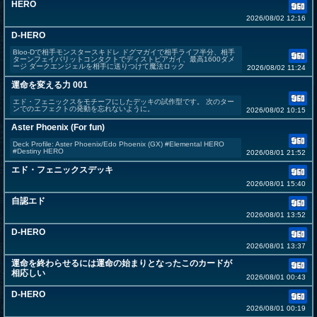
HERO
2026/08/02 12:16
D-HERO
Bloo-Dで相手モンスタースキドレ ドグマガイで相手ライフ半分、相手
ターンフェイバリットコンタクトでディストピアガイ、最高1600ダメ
ージ ダークエンジェルを相手に送りつけて魔法ロック
2026/08/02 11:24
運命を変える力 001
エド・フェニックスをモチーフにしたデッキの試作型です。 次のター
ンでのエフェクトの発動を忘れないように。
2026/08/02 10:15
Aster Phoenix (For fun)
Deck Profile: Aster Phoenix/Edo Phoenix (GX) #Elemental HERO
#Destiny HERO
2026/08/01 21:52
エド・フェニックスデッキ
2026/08/01 15:40
自認エド
2026/08/01 13:52
D-HERO
2026/08/01 13:37
運命を終わらせるには運命の始まりとなったこのカードが
相応しい
2026/08/01 00:43
D-HERO
2026/08/01 00:19