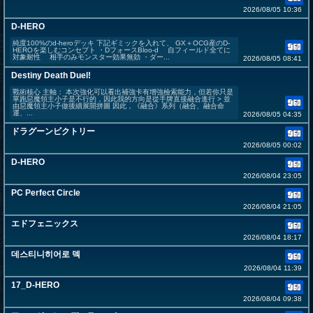
2026/08/05 10:36
D-HERO
純度100%のd-heroデッキ 下記ギミックを入れて、 GX＋OCG産のD-
HEROを楽しむコンセプト ・DフォースBloo-d 自フィールド全てに
対象耐性 相手のみモンスター効果無効 ・ダー...
2026/08/05 08:41
Destiny Death Duel!
戰術核心 主軸： 本次強化可以看出補強卡有增強檢索能力，但若你只是
單跑惡魔領主小子是不行的，因此我的方向是從手牌直接融合進行 > 並
由惡魔領主小子做後續展開拼圖 因此，《融合》系列（融合、融合命
運、...
2026/08/05 04:35
ドラグーンビクトリー
2026/08/05 00:02
D-HERO
2026/08/04 23:05
PC Perfect Circle
2026/08/04 21:05
エドフェニックス
2026/08/04 18:17
데스티니히어로 덱
2026/08/04 11:39
17_D-HERO
2026/08/04 09:38