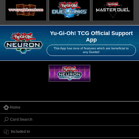
Yu-Gi-Oh! TCG Official Support
App
This App has tons of features which are beneficial to
any Duelist!
Home
Card Search
Included in