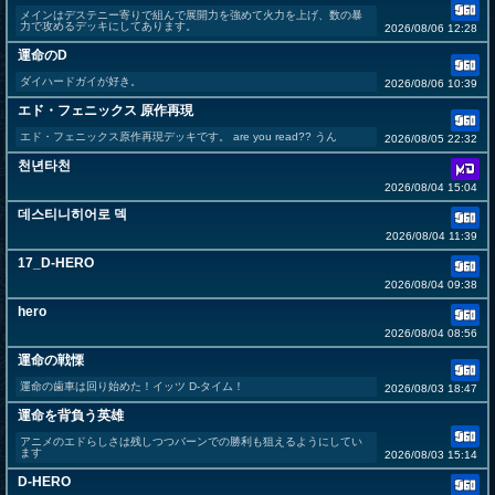
メインはデステニー寄りで組んで展開力を強めて火力を上げ、数の暴
力で攻めるデッキにしてあります。
2026/08/06 12:28
運命のD
ダイハードガイが好き。
2026/08/06 10:39
エド・フェニックス 原作再現
エド・フェニックス原作再現デッキです。 are you read?? うん
2026/08/05 22:32
천년타천
2026/08/04 15:04
데스티니히어로 덱
2026/08/04 11:39
17_D-HERO
2026/08/04 09:38
hero
2026/08/04 08:56
運命の戦慄
運命の歯車は回り始めた！イッツ D-タイム！
2026/08/03 18:47
運命を背負う英雄
アニメのエドらしさは残しつつバーンでの勝利も狙えるようにしてい
ます
2026/08/03 15:14
D-HERO