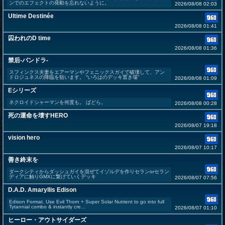
ンでのエフェクトの発動を忘れないように。
2026/08/08 02:03
Ultime Destinée
2026/08/08 01:41
囚われのD time
2026/08/08 01:36
禁后-パンドラ-
スフィンクス夫妻をエアーマンやフェニックスガイで破壊して、アン
ドロジュネスの降臨を狙います。 “いろはのデッキ置き場”
2026/08/08 01:09
Eシリーズ
ネクロイドシャーマンを何度も。 ぱどら。
2026/08/08 00:28
死の運命を壊すHERO
2026/08/07 19:18
vision hero
2026/08/07 10:17
善き終末を
ダークシティからダッシュガイを混ぜてイゾルデを作りセランorセラン
ディアに触りGMXに繋げていくデッキ
2026/08/07 07:56
D.A.D. Amaryllis Edison
Edison Format. Use Evil Thorn + Super Solar Nutrient to go into full
Tytannial combo & instantly cre...
2026/08/07 01:10
ヒーロー・アウトサイダーズ