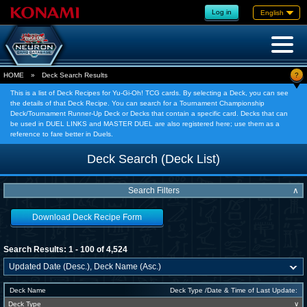
Log in
English
?
HOME
»
Deck Search Results
This is a list of Deck Recipes for Yu-Gi-Oh! TCG cards. By selecting a Deck, you can see
the details of that Deck Recipe. You can search for a Tournament Championship
Deck/Tournament Runner-Up Deck or Decks that contain a specific card. Decks that can
be used in DUEL LINKS and MASTER DUEL are also registered here; use them as a
reference to fare better in Duels.
Deck Search (Deck List)
Search Filters
∧
Download Deck Recipe Form
Search Results: 1 - 100 of 4,524
Deck Name
Deck Type /Date & Time of Last Update:
Deck Type
∨