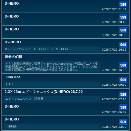
D-HERO
2026/07/25 21:31
D-HERO
2026/07/25 20:10
D-HERO
2026/07/25 18:33
DV-HERO
#メッシュのレシピ 「D・HERO」 +「V・HERO」
2026/07/25 16:52
運命の幻影
どうも緋眼の決闘者の榮夏です (@natsuhappyeika) 今回はアニメ・漫
画混合型のエド・フェニックスデッキとなっております！ ファリス軸
の基本展開にD-HERO特有の動きを交えて相手を追い...
2026/07/25 16:33
J0hn Doe
ナナシ
2026/07/25 09:30
2.GX-13m エド・フェニックス(D-HERO) 26.7.20
エド・フェニックス 現代風
2026/07/25 07:20
D-HERO
2026/07/25 06:49
D-HERO
仮組み
2026/07/24 23:22