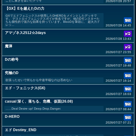
ことに重きを置いたデッキ
2026/07/28 20:57
【GX】Eを越えたDの力
GXでエドフェニックスが使用したDHEROをメインとしたデッキで
す。 デストロイフェニックスガイが有名ですが、他のDモンスターた
ちも個性的で強力な効果を持っています。BlooDを筆頭に、 超火力ド
レッ...
2026/07/28 14:45
アマゾネス2512☆2days
2026/07/28 13:43
魔弾
2026/07/27 23:55
Dの称号
2026/07/27 19:48
究極のD
欲張ったせいで何もかも中途半端なのは否めない
2026/07/27 16:14
エド・フェニックス(GX)
2026/07/27 16:03
casual 深く、落ちる、危機、仮面(26.08)
……Deal Desire up! Deep.Drop.Danger.
2026/07/27 08:44
D-HERO
2026/07/27 07:21
エド Destiny_END