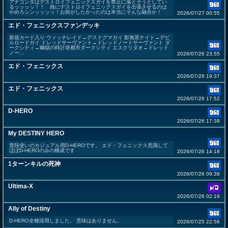
アナコンダはデストロイフェニックスガイを禁止に落とそうとしてい
るッッッッ！！ 雑にデストロイフェニックスガイを出張させるのは
やめろシンッッッッ！お前がしたかったのは本当にそんな融合か！
2026/07/27 00:55
エド・フェニックスファンデッキ
新規カード入り ウィッチレイド→デスドグマガイ 影無茶ナイト→デビ
ルロードガイ ドレッドサーヴァント→ドレッドノートサーヴァント ダ
ークシティ→幽獄の時計塔都市ダークシティ エスクリダオ→ドレッド
ノー...
2026/07/26 23:55
エド・フェニックス
2026/07/26 19:37
エド・フェニックス
2026/07/26 17:52
D-HERO
2026/07/26 17:39
My DESTINY HERO
普段使いのカジュアル用D-HEROです。 エド・フェニックス意識して
ほぼD-HEROのみの構成です
2026/07/26 14:18
1ターンキルの死神
2026/07/26 09:38
Ultima-X
2026/07/26 02:19
Ally of Destiny
D-HERO全種採用しました。 意味はありません。
2026/07/25 22:56