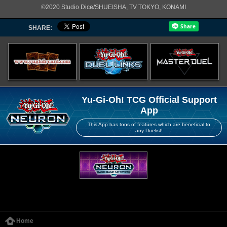
©2020 Studio Dice/SHUEISHA, TV TOKYO, KONAMI
SHARE:
Yu-Gi-Oh! TCG Official Support
App
This App has tons of features which are beneficial to
any Duelist!
Home