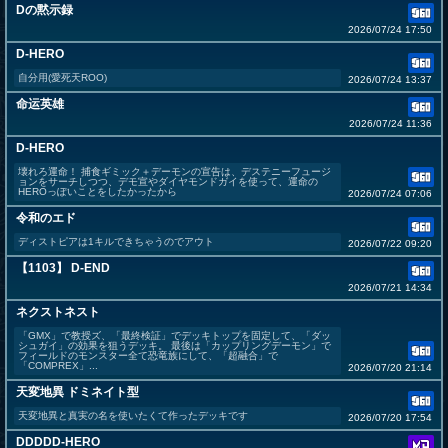
Dの黙示録
2026/07/24 17:50
D-HERO
自分用(愛死天ROO)
2026/07/24 13:37
命运英雄
2026/07/24 11:36
D-HERO
壊れろ運命！ 捕食ギミック＋デーモンの宣告は、デステニーフュージ
ョンをサーチしつつ、デモ宣やダイヤモンドガイを使って、運命の
HEROっぽいことをしたかったから
2026/07/24 07:06
令和のエド
ディストピアは1キルできちゃうのでアウト
2026/07/22 09:20
【1103】 D-END
2026/07/21 14:34
ネクストネスト
「GMX」で教授ズ、「最終検証」でデッキトップを固定して、「ダッ
シュガイ」の効果を狙うデッキ。 最後は「カップリングデーモン」で
フィールドのモンスター全て恐竜族にして、「超融合」で
「COMPREX」...
2026/07/20 21:14
天変地異 ドミネイト型
天変地異と真実の名を使いたくて作ったデッキです
2026/07/20 17:54
DDDDD-HERO