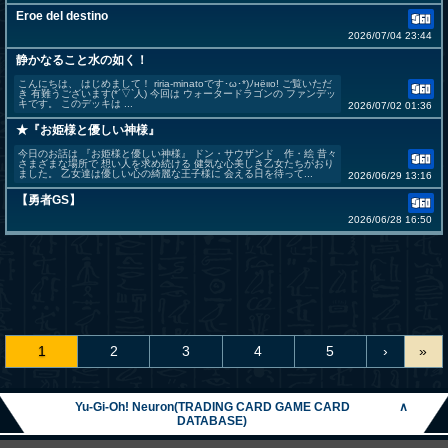
Eroe del destino
2026/07/04 23:44
静かなること水の如く！
こんにちは、 はじめまして！ riria-minatoです･ω･*)ﾉнёιιο! ご覧いただ
き 有難うございます(*´▽`人) 今回は ウォータードラゴンの ファンデッ
キです。 このデッキは ...
2026/07/02 01:36
★『お姫様と優しい神様』
今日のお話は 『お姫様と優しい神様』 ドン・サウザンド 作・絵 昔々
さまざまな場所で 想い人を求め続ける 健気な心美しき乙女たちがおり
ました。 乙女達は優しい心の綺麗な王子様に 会える日を待って...
2026/06/29 13:16
【勇者GS】
2026/06/28 16:50
1
2
3
4
5
›
»
Yu-Gi-Oh! Neuron(TRADING CARD GAME CARD
∧
DATABASE)