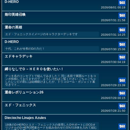
D-HERO
2026/08/01 00:19
烙印英雄召喚
2026/07/31 21:58
運命の英雄
エド・フェニックスイメージのキャラクターデッキです
2026/07/31 14:25
D-HERO
十代、これが令和のDの力だ！
2026/07/30 15:06
エドキャラデッキ
2026/07/30 04:19
縛りなしでＤ－ＨＥＲＯを使いたい！
デッキ名のコンセプトで組んでみました！ 同じ名前で展開ルートをコ
ンボ投稿しておりますので、よろしければご覧ください ごちゃごちゃ
したレシピの割には結構動けましたが、トリコロール・ガジェット素
引きでド...
2026/07/29 23:39
運命レボリューション26
2026/07/29 00:15
エド・フェニックス
2026/07/28 21:50
Dieciocho Linajes Azules
18体のD-HEROとエド・フェニックスの使用したDサポートにOCGオ
リジナルのD-HERO関連カードを組み合わせたGXの18体を入れて組む