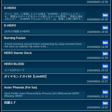
2026/08/03 12:36
D-HERO
アニメ「GX」に登場したエドが操る「D-HERO」を中心としたデッ
キ。 展開をサポートするカードや新たなエースが登場し、戦術が強化
されたぞ！ 「D-HERO デビルロードガイ」は、登場した際に相手モ...
2026/08/03 02:35
D-HERO
2026.07制限 D-HERO
2026/08/02 19:50
Burning Fusion
A deck revolving around fusion summoning by using monsters from
the deck as material. My name is Ab...
2026/08/02 14:09
HERO Starter Deck
2026/08/02 01:56
HERO BLOOD
エドを忘れないで
2026/08/01 23:33
ダイヤモンドガイ60【Limit09】
2026/08/01 22:27
Aster Phoenix (For fun)
Deck Profile: Aster Phoenix/Edo Phoenix (GX) #Elemental HERO
#Destiny HERO
2026/08/01 21:52
自認エド
2026/08/01 13:52