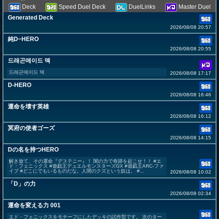
Deck
Speed Duel Deck
DuelLinks
Master Duel
Generated Deck
2026/08/08 20:57
純D−HERO
2026/08/08 20:55
드래곤메이드 덱
드래곤메이드 덱
2026/08/08 17:17
D-HERO
2026/08/08 16:46
運命を壊す英雄
2026/08/08 16:12
冥府の使者ゴーズ
2026/08/08 14:15
Dの名を持つHERO
解き放て、その運命『デステニー』！ 闇の力で奇跡を起こせ！！ #エ
ド・フェニックス #遊戯王デュエルモンスターズGX #遊戯王ARC-ファ
イブ #どこにでもいるものだな。人間のクズという奴は。 #...
2026/08/08 10:02
「D」の力
2026/08/08 02:34
運命を変える力 001
エド・フェニックスをモチーフにしたデッキの試作型です。 次のター