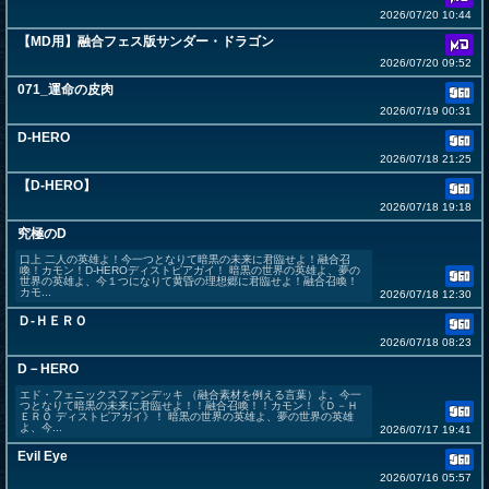
2026/07/20 10:44
【MD用】融合フェス版サンダー・ドラゴン
2026/07/20 09:52
071_運命の皮肉
2026/07/19 00:31
D-HERO
2026/07/18 21:25
【D-HERO】
2026/07/18 19:18
究極のD
口上 二人の英雄よ！今一つとなりて暗黒の未来に君臨せよ！融合召
喚！カモン！D-HEROディストピアガイ！ 暗黒の世界の英雄よ、夢の
世界の英雄よ、今１つになりて黄昏の理想郷に君臨せよ！融合召喚！
カモ...
2026/07/18 12:30
Ｄ-ＨＥＲＯ
2026/07/18 08:23
D－HERO
エド・フェニックスファンデッキ （融合素材を例える言葉）よ。今一
つとなりて暗黒の未来に君臨せよ！！融合召喚！！カモン！《Ｄ－Ｈ
ＥＲＯ ディストピアガイ》！ 暗黒の世界の英雄よ、夢の世界の英雄
よ、今...
2026/07/17 19:41
Evil Eye
2026/07/16 05:57