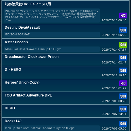
幻奏堕天使DK9 FXフェス+用
2026年7月のフュージョンエクシーズフェス+用に調整した幻奏K9デッ
キです このレギュレーションではパーシアスや軌跡の魔術師が禁止さ
れているため、レベル5モンスターのサーチ手段として失楽の堕天使
と...
2026/07/16 00:46
Destiny Diva/Assault
EDISON FORMAT
2026/07/15 06:29
Aster Phoenix
Main Skill Card "Powerful Group Of Guys"
2026/07/14 07:37
Dreadmaster Clocktower Prison
2026/07/14 02:47
D・HERO
2026/07/13 10:16
Heroes' Union(Copy)
2026/07/13 01:29
TCG Artifact Adventure DPE
2026/07/08 08:20
HERO
2026/07/07 23:31
Decks140
look up "free use", "shota", and/or "furry" on telegai
2026/07/07 05:00