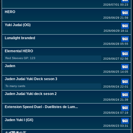
2026/07/01 00:23
HERO
2026/06/29 21:59
Yuki Judai (OG)
2026/06/29 18:11
Lunalight branded
2026/06/28 05:55
Elemental HERO
Red Sleeves GP: 123
2026/06/27 02:56
Jaden
2026/06/25 14:05
Jaden Judai Yuki Deck seson 3
To many cards
2026/06/24 22:01
Jaden Judai Yuki deck seson 2
2026/06/24 21:39
Extension Speed Duel - Duellistes de Lum...
2026/06/24 07:19
Jaden Yuki l (GX)
2026/06/23 03:31