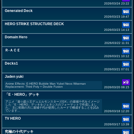
2026/03/24 23:22
Generated Deck
2026/03/23 19:47
HERO STRIKE STRUCTURE DECK
2026/03/23 14:13
Domain Hero
2026/03/22 11:31
Ｒ-ＡＣＥ
2026/03/21 10:12
Decks1
2026/03/21 07:01
Jaden yuki
Anime Effects: E-HERO Bubble Man Yubel Neos Wiseman
Replacement: Third Poly = Double Fusion
2026/03/20 08:15
「E・HERO」デッキ
アニメ「遊☆戯☆王デュエルモンスターズGX」の遊城十代をイメージ
した「E・HERO」デッキをジェネシスのフォーマットで作成しまし
た。 主に初期の方に遊城十代が使用したカードで構成することを試み
ています...
2026/03/18 12:20
TV HERO
2026/03/17 13:39
究極の十代デッキ