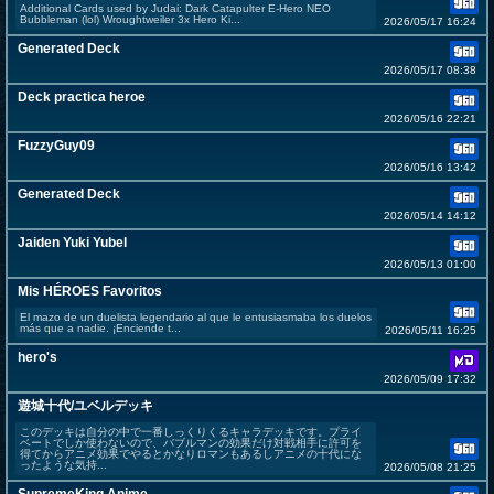
Additional Cards used by Judai: Dark Catapulter E-Hero NEO
Bubbleman (lol) Wroughtweiler 3x Hero Ki...
2026/05/17 16:24
Generated Deck
2026/05/17 08:38
Deck practica heroe
2026/05/16 22:21
FuzzyGuy09
2026/05/16 13:42
Generated Deck
2026/05/14 14:12
Jaiden Yuki Yubel
2026/05/13 01:00
Mis HÉROES Favoritos
El mazo de un duelista legendario al que le entusiasmaba los duelos
más que a nadie. ¡Enciende t...
2026/05/11 16:25
hero's
2026/05/09 17:32
遊城十代/ユベルデッキ
このデッキは自分の中で一番しっくりくるキャラデッキです。プライ
ベートでしか使わないので、バブルマンの効果だけ対戦相手に許可を
得てからアニメ効果でやるとかなりロマンもあるしアニメの十代にな
ったような気持...
2026/05/08 21:25