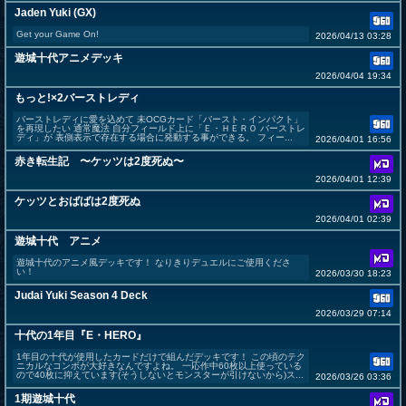
Jaden Yuki (GX)
Get your Game On!
2026/04/13 03:28
遊城十代アニメデッキ
2026/04/04 19:34
もっと!×2バーストレディ
バーストレディに愛を込めて 未OCGカード「バースト・インパクト」
を再現したい 通常魔法 自分フィールド上に「Ｅ・ＨＥＲＯ バーストレ
ディ」が 表側表示で存在する場合に発動する事ができる。 フィー...
2026/04/01 16:56
赤き転生記 〜ケッツは2度死ぬ〜
2026/04/01 12:39
ケッツとおばばは2度死ぬ
2026/04/01 02:39
遊城十代 アニメ
遊城十代のアニメ風デッキです！ なりきりデュエルにご使用くださ
い！
2026/03/30 18:23
Judai Yuki Season 4 Deck
2026/03/29 07:14
十代の1年目『E・HERO』
1年目の十代が使用したカードだけで組んだデッキです！ この頃のテク
ニカルなコンボが大好きなんですよね。 一応作中60枚以上使っている
ので40枚に抑えています(そうしないとモンスターが引けないから)ス...
2026/03/26 03:36
1期遊城十代