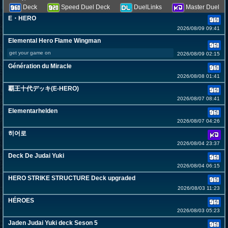
Deck
Speed Duel Deck
DuelLinks
Master Duel
E・HERO
2026/08/09 09:41
Elemental Hero Flame Wingman
get your game on
2026/08/09 02:15
Génération du Miracle
2026/08/08 01:41
覇王十代デッキ(E-HERO)
2026/08/07 08:41
Elementarhelden
2026/08/07 04:26
히어로
2026/08/04 23:37
Deck De Judai Yuki
2026/08/04 06:15
HERO STRIKE STRUCTURE Deck upgraded
2026/08/03 11:23
HÉROES
2026/08/03 05:23
Jaden Judai Yuki deck Seson 5