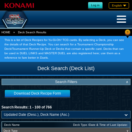
Log in
English
?
HOME
»
Deck Search Results
This is a list of Deck Recipes for Yu-Gi-Oh! TCG cards. By selecting a Deck, you can see
the details of that Deck Recipe. You can search for a Tournament Championship
Deck/Tournament Runner-Up Deck or Decks that contain a specific card. Decks that can
be used in DUEL LINKS and MASTER DUEL are also registered here; use them as a
reference to fare better in Duels.
Deck Search (Deck List)
Search Filters
∧
Download Deck Recipe Form
Search Results: 1 - 100 of 766
Deck Name
Deck Type /Date & Time of Last Update:
Deck Type
∨