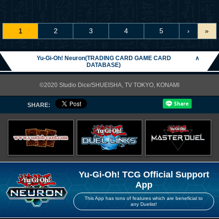
1
2
3
4
5
›
»
Yu-Gi-Oh! Neuron(TRADING CARD GAME CARD
∧
DATABASE)
©2020 Studio Dice/SHUEISHA, TV TOKYO, KONAMI
SHARE:
Yu-Gi-Oh! TCG Official Support
App
This App has tons of features which are beneficial to
any Duelist!