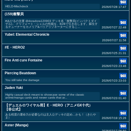
HELD-Mischdeck
2026/07/28 17:47
(159)衝撃貝
#あひるの文庫 @doradora120903 デッキ名「衝撃貝(インパクトダイ
ヤル)」 クリフォート・シェルの性能を、B2Bで引き出します。蘇生す
るチューナーをカメリア&バリアリゾネーターにするこ...
2026/07/27 22:48
Yubel: Elemental Chronicle
2026/07/27 11:58
#E・HERO2
2026/07/25 21:31
Fire Anti cure Fontaine
2026/07/23 23:46
Piercing Beatdown
You still take the damage
2026/07/23 23:03
Jaden Yuki
Highly casual deck meant to showcase some of the classic
anime/manga cards and newer cards that ar...
2026/07/23 01:40
【デュエルロワイヤル用】E・HERO（アニメGX十代）
【非公式】
ある程度の運命力が必要なのは主人公デッキの定め…かも！（きたや
ま）
2026/07/19 15:26
Aster (Manga)
2026/07/17 06:50