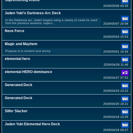
SupremeKing Anime
2026/05/08 03:35
Jaden Yuki’s Darkness-Arc Deck
In the Darkness arc, Jaden begins using a variety of cards he used
from the previous seasons, especi...
2026/05/07 20:08
Neos Force
2026/05/03 15:53
Magic and Mayhem
Purpose is to torment and annoy
2026/05/01 10:34
elemental hero
2026/04/28 11:49
elemental HERO dominance
2026/04/27 07:52
Generated Deck
2026/04/23 10:22
Generated Deck
2026/04/20 19:21
Slifer Slacker
2026/04/18 13:35
Jaden Yuki Elemental Hero Deck
2026/04/16 09:27