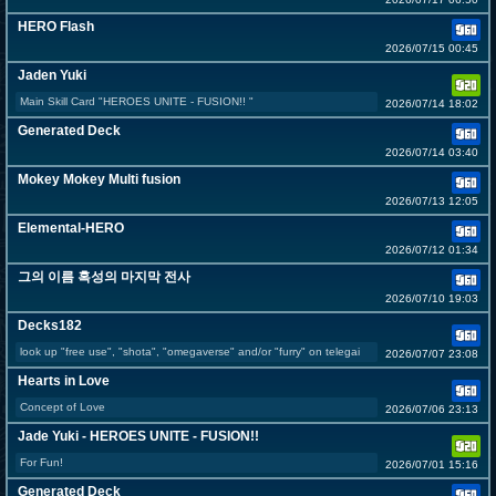
HERO Flash
2026/07/15 00:45
Jaden Yuki
Main Skill Card "HEROES UNITE - FUSION!! "
2026/07/14 18:02
Generated Deck
2026/07/14 03:40
Mokey Mokey Multi fusion
2026/07/13 12:05
Elemental-HERO
2026/07/12 01:34
그의 이름 혹성의 마지막 전사
2026/07/10 19:03
Decks182
look up "free use", "shota", "omegaverse" and/or "furry" on telegai
2026/07/07 23:08
Hearts in Love
Concept of Love
2026/07/06 23:13
Jade Yuki - HEROES UNITE - FUSION!!
For Fun!
2026/07/01 15:16
Generated Deck