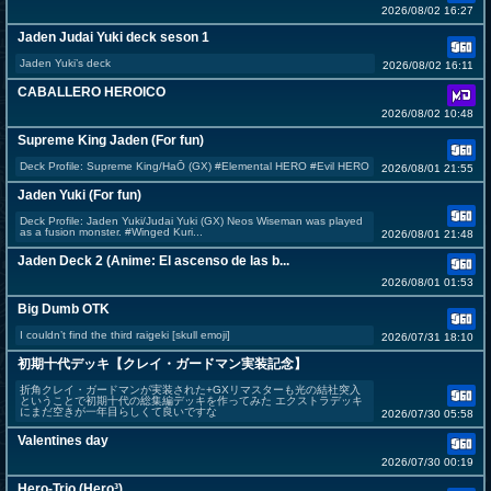
2026/08/02 16:27
Jaden Judai Yuki deck seson 1
Jaden Yuki’s deck
2026/08/02 16:11
CABALLERO HEROICO
2026/08/02 10:48
Supreme King Jaden (For fun)
Deck Profile: Supreme King/HaŌ (GX) #Elemental HERO #Evil HERO
2026/08/01 21:55
Jaden Yuki (For fun)
Deck Profile: Jaden Yuki/Judai Yuki (GX) Neos Wiseman was played
as a fusion monster. #Winged Kuri...
2026/08/01 21:48
Jaden Deck 2 (Anime: El ascenso de las b...
2026/08/01 01:53
Big Dumb OTK
I couldn’t find the third raigeki [skull emoji]
2026/07/31 18:10
初期十代デッキ【クレイ・ガードマン実装記念】
折角クレイ・ガードマンが実装された+GXリマスターも光の結社突入
ということで初期十代の総集編デッキを作ってみた エクストラデッキ
にまだ空きが一年目らしくて良いですな
2026/07/30 05:58
Valentines day
2026/07/30 00:19
Hero-Trio (Hero³)