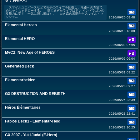
さず賢者の石
スマイルユニバースなどで相手のライフを回復し、活路への希望で
めちゃくちゃドローする。 増え過ぎたライフはドレ インドラゴンの
攻撃力に変え、一気に消し飛ばす。 白き森の展開からスマイル・マ
ジシャ...
2026/06/20 09:48
Elemental Heroes
2026/06/13 16:00
Elemental HERO
2026/06/09 07:55
MvC2: New Age of HEROES
2026/06/05 06:04
Generated Deck
2026/05/31 09:22
Elementarhelden
2026/05/26 09:27
GX DESTRUCTION AND REBIRTH
2026/05/25 23:39
Héros Élémentaires
2026/05/23 22:41
Fabios Deck1 - Elementar-Held
2026/05/23 20:25
GX 2007 - Yuki Judai (E-Hero)