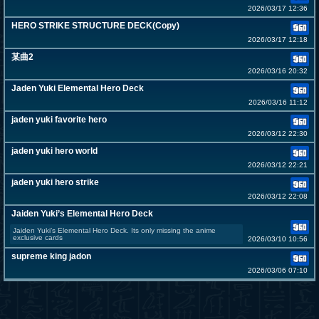
2026/03/17 12:36
HERO STRIKE STRUCTURE DECK(Copy)
2026/03/17 12:18
某曲2
2026/03/16 20:32
Jaden Yuki Elemental Hero Deck
2026/03/16 11:12
jaden yuki favorite hero
2026/03/12 22:30
jaden yuki hero world
2026/03/12 22:21
jaden yuki hero strike
2026/03/12 22:08
Jaiden Yuki’s Elemental Hero Deck
Jaiden Yuki’s Elemental Hero Deck. Its only missing the anime
exclusive cards
2026/03/10 10:56
supreme king jadon
2026/03/06 07:10