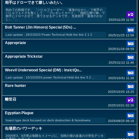
相手はドローできて嬉しいみたい。
初めての投稿です。 「バトルフェーダー」「速攻のかかし」で相手の
バトルフェイズを無くして、「プレゼントカード」「強欲な贈り物」で
相手にドローさせて、捨てさせるデッキです。 先攻初手「速攻のかか
し」「...
2025/11/26 11:50
Bolt Tanner (Jin Himoro) Special (5Ds) ...
Last update : 28/2/2023 Power Technical Hold the line 2 1 2
2025/11/25 12:59
Appropriate
2025/11/16 08:59
Appropriate Trickstar
2025/11/12 11:46
Weevil Underwood Special (DM) : InsictQu...
Last update : 10/10/2024 power Technical Hold the line 5 2 ...
2025/10/31 11:28
Rare hunter
2025/10/25 16:25
離世召
2025/10/21 02:26
Egyptian Plague
Insect type deck focused on deck destruction & facedowns.
2025/09/25 06:18
缶場君のパワーデッキ
2005年3、9月禁止制限をイメージに、当時の僕の友達の小学生デッキ
を再現したデッキ。