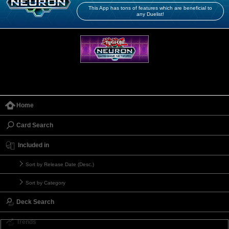
This App has tons of features which are beneficial to
any Duelist!
Home
Card Search
Included in
Sort by Release Date (Desc.)
Sort by Category
Deck Search
Trends