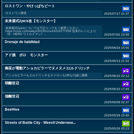
ロストワン・やけっぱちビート
ロストワン環境
2025/07/17 21:37
未来屋式2pick改【モンスター】
未来屋式2pickについては下記リンクをご参照ください。
https://note.com/saikyo3018/n/na162cb277058 従来のレシピより
《E・HERO ワイルドマン》...
2025/07/02 23:56
Drenaje de habilidad
2025/06/24 15:00
アド損 ポロ モンスター
2025/06/13 21:52
御巫が電動アショカピラーでヌメヌメエ(ルドリ)ッチ
アショカピラーもエルドリッチもヌメロンもURなの誠に遺憾
2025/06/10 22:12
弱離世召
2025/06/10 17:45
強離世召
2025/06/08 02:37
BeeHive
2025/05/29 15:40
Streets of Battle City - Weevil Underwoo...
2025/05/26 05:23