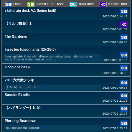
Deck
Speed Duel Deck
DuelLinks
Master Duel
skill drain deck V.1 (being built)
2026/08/06 14:49
【ラルヴ蝶花】1
2026/08/06 01:03
The Gardener
2026/08/05 06:30
Insectes foisonnants (25-25-0)
Une véritable infestation d'insectes, qui surgissent dans tous les
sens. Comme si leur nombre ne suf...
2026/08/03 07:06
Chop chainsaw
2026/08/02 16:22
2011六武衆デッキ
【TAKA】ゲートボール
2026/08/02 09:34
Sasuke Exodia
2026/07/28 21:28
【ハイランダー】N-01
2026/07/26 13:04
Piercing Beatdown
You still take the damage
2026/07/23 23:03