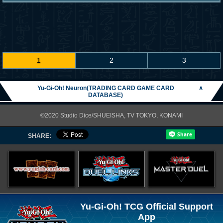
1
2
3
Yu-Gi-Oh! Neuron(TRADING CARD GAME CARD
∧
DATABASE)
©2020 Studio Dice/SHUEISHA, TV TOKYO, KONAMI
SHARE:
Yu-Gi-Oh! TCG Official Support
App