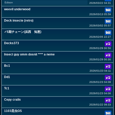
Edison
2026/03/22 04:31
weevil underwood
2026/03/13 05:59
Deck insecte (retro)
2026/03/02 05:57
✓5期チェーン(浜西 知恵)
2026/02/05 22:27
Decks373
2026/01/29 00:50
Insect guy omm dosnit **** a neme
2026/01/29 00:30
Bc1
2026/01/23 04:11
Dd1
2026/01/23 04:08
Tc1
2026/01/23 04:06
Cepy cralis
2026/01/22 09:33
1103昆虫GS