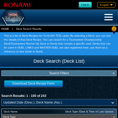
Log in
English
?
HOME
»
Deck Search Results
This is a list of Deck Recipes for Yu-Gi-Oh! TCG cards. By selecting a Deck, you can see
the details of that Deck Recipe. You can search for a Tournament Championship
Deck/Tournament Runner-Up Deck or Decks that contain a specific card. Decks that can
be used in DUEL LINKS and MASTER DUEL are also registered here; use them as a
reference to fare better in Duels.
Deck Search (Deck List)
Search Filters
∧
Download Deck Recipe Form
Search Results: 1 - 100 of 243
Deck Name
Deck Type /Date & Time of Last Update:
Deck Type
∨