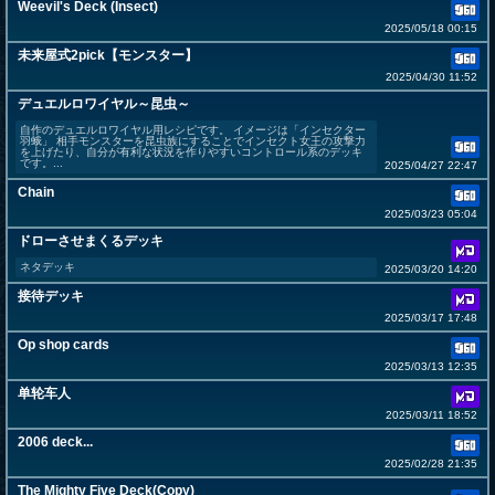
Weevil's Deck (Insect)
2025/05/18 00:15
未来屋式2pick【モンスター】
2025/04/30 11:52
デュエルロワイヤル～昆虫～
自作のデュエルロワイヤル用レシピです。 イメージは「インセクター
羽蛾」 相手モンスターを昆虫族にすることでインセクト女王の攻撃力
を上げたり、自分が有利な状況を作りやすいコントロール系のデッキ
です。...
2025/04/27 22:47
Chain
2025/03/23 05:04
ドローさせまくるデッキ
ネタデッキ
2025/03/20 14:20
接待デッキ
2025/03/17 17:48
Op shop cards
2025/03/13 12:35
单轮车人
2025/03/11 18:52
2006 deck...
2025/02/28 21:35
The Mighty Five Deck(Copy)