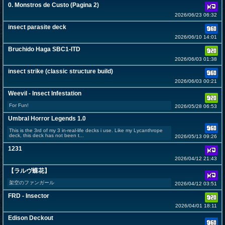
0. Monstros de Custo (Pagina 2)
2026/06/23 06:32
insect parasite deck
2026/06/10 14:01
Bruchido Haga SBC1-ITD
2026/06/03 01:38
insect strike (classic structure build)
2026/06/03 00:21
Weevil - Insect Infestation
For Fun!
2026/05/28 06:53
Umbral Horror Legends 1.0
This is the 3rd of my 3 in-real-life decks i use. Like my Lycanthrope
deck, this deck has not been t...
2026/05/13 09:26
1231
2026/04/12 21:43
【ラルヴ蝶花】
架空のファンガール
2026/04/12 03:51
FRD - Insector
2026/04/01 18:11
Edison Deckout