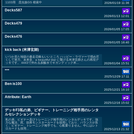
1103用 昆虫族GS 模索中
2026/01/19 11:36
Decks587
2026/01/13 12:01
Decks479
2026/01/05 17:05
Decks476
2026/01/05 16:40
kick back (米津玄師)
いつか見た地獄の暴走召喚もいいところ ハッピー・ラヴァーで埋め尽
くして努力、未来皇、a beautiful star に繋げる米津玄師さんの再現デ
ッキです。 4443で外れる炭酸水でギガンティック米...
2026/01/04 15:51
***
2025/12/29 17:11
Ben is100
2025/12/21 16:10
Attribute: Earth
2025/12/16 15:02
デッキF3私の弟、ビギナー、トレーニング相手用のレンタ
ルセレクションデッキ
私の弟、ビギナー及びトレーニング相手用のレンタルデッキです。強
力な魔法、罠、効果モンスターカードを採用しており、バランスが良
く、ビギナー、トレーニング相手でも、心配要りません。中にはレト
ロカードも採用...
2025/12/13 21:32