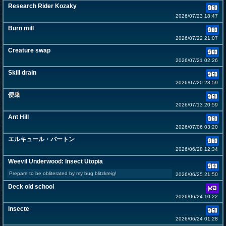
Research Rider Kozaky
2026/07/23 18:47
Burn mill
2026/07/22 21:07
Creature swap
2026/07/21 02:26
Skill drain
2026/07/20 23:59
便乗
2026/07/13 20:59
Ant Hill
2026/07/06 03:20
エルキュール・バートン
2026/06/28 12:34
Weevil Underwood: Insect Utopia
Prepare to be obliterated by my bug blitzkreig!
2026/06/25 21:50
Deck old school
2026/06/24 10:22
Insecte
2026/06/24 01:28