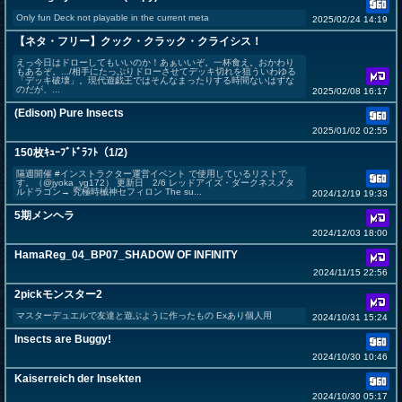
Only fun Deck not playable in the current meta
2025/02/24 14:19
【ネタ・フリー】クック・クラック・クライシス！
えっ今日はドローしてもいいのか！あぁいいぞ。一杯食え。おかわり
もあるぞ。.../相手にたっぷりドローさせてデッキ切れを狙ういわゆる
「デッキ破壊」。現代遊戯王ではそんなまったりする時間ないはずな
のだが、...
2025/02/08 16:17
(Edison) Pure Insects
2025/01/02 02:55
150枚ｷｭｰﾌﾞﾄﾞﾗﾌﾄ（1/2)
隔週開催 #インストラクター運営イベント で使用しているリストで
す。（@jyoka_yg172） 更新日 2/6 レッドアイズ・ダークネスメタ
ルドラゴン→ 究極時械神セフィロン The su...
2024/12/19 19:33
5期メンヘラ
2024/12/03 18:00
HamaReg_04_BP07_SHADOW OF INFINITY
2024/11/15 22:56
2pickモンスター2
マスターデュエルで友達と遊ぶように作ったもの Exあり個人用
2024/10/31 15:24
Insects are Buggy!
2024/10/30 10:46
Kaiserreich der Insekten
2024/10/30 05:17