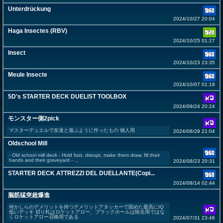
Unterdrückung
2024/10/27 20:04
Haga Insectes (RBV)
2024/10/25 01:27
Insect
2024/10/23 23:35
Meule Insecte
2024/10/07 01:18
5D's STARTER DECK DUELIST TOOLBOX
2024/09/24 20:24
モンスター側2pick
マスターデュエルで友達と遊ぶように作ったもの 個人用
2024/08/29 21:04
Oldschool Mill
- Old school mill deck - Hold fast, disrupt, make them draw, fill their
hands and their graveyard - ...
2024/08/23 20:31
STARTER DECK ATTREZZI DEL DUELLANTE(Copi...
2024/08/14 02:44
脳筋猛突超爆進
何かしらのデメリットを持つデメリットアタッカーで固めた最高にIQ
低いデッキ 切り札はロケットアロー、ブラックホールは除去用ではな
くロケットアロー召喚用である
2024/07/31 23:46