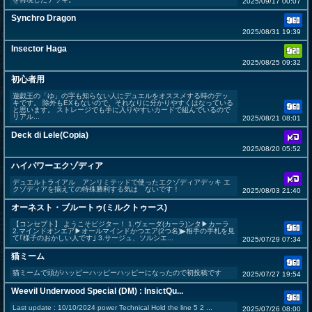
2025/09/17 00:07
Synchro Dragon
2025/08/31 19:39
Insector Haga
2025/08/25 09:32
初心者用
遊戯王の「ゆ」の字も知らない人にデュエルをオススメする時のデッ
キです。 除外もEXもないので、それなりに分かりやすくはなっている
と思います。 ストレージでも手に入りやすいカードで組んでいるので
リアル...
2025/08/21 08:01
Deck di Lele(Copia)
2025/08/20 05:52
ハイパワーエクゾディア
デュエルトライアル アンリミテッドで使ったエクゾディアデッキ エ
クゾディアを揃えての特殊勝利する気は ないです！
2025/08/03 21:40
オーネスト・ブルートゥ(ミルクトゥース)
【コンセプト】 ようこそビジター！ 1.ヴェーダ(カーラ)ンタ▶︎カーラ
2.マインドオンエア▶︎オールマインドかつエア(2つ名)▶︎相手の手札を見
て｢様子のおかしい人です｣ 3.サージュ、ソルシエ...
2025/07/29 07:34
猫ミーム
猫ミームで頭がハッピーハッピーハッピーになったので初投稿です
2025/07/27 19:54
Weevil Underwood Special (DM) : InsictQu...
Last update : 10/10/2024 power Technical Hold the line 5 2 ...
2025/07/26 08:00