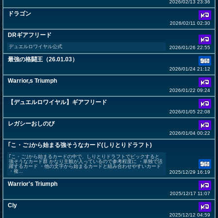
2026/02/13 23:36
ドラゴン
2026/02/11 02:30
DRギアフリード
デュエルロワイヤル公式
2026/01/26 22:55
最強の格闘王（26.01.03）
2026/01/24 21:12
Warrior,s Triumph
2026/01/22 09:24
【デュエルロワイヤル】ギアフリード
2026/01/05 22:08
レガシーおしのび
2026/01/04 00:22
｢こ・ご｣から始まる強そうなカード(しりとりドラフト)
｢こ・ご｣から始まるカードの中で、しりとりドラフトでピックすると
強そうなカード群 かなり主観が入っているので参考程度に ・単独で活
躍するカード ・他の文字から始まるカードと組み合わせやすいカード
・複...
2025/12/29 16:19
Warrior's Triumph
2025/12/17 11:07
Cly
2025/12/12 04:59