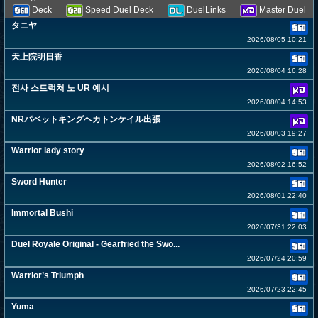
Deck
Speed Duel Deck
DuelLinks
Master Duel
タニヤ
2026/08/05 10:21
天上院明日香
2026/08/04 16:28
전사 스트럭처 노 UR 예시
2026/08/04 14:53
NRパペットキングヘカトンケイル出張
2026/08/03 19:27
Warrior lady story
2026/08/02 16:52
Sword Hunter
2026/08/01 22:40
Immortal Bushi
2026/07/31 22:03
Duel Royale Original - Gearfried the Swo...
2026/07/24 20:59
Warrior’s Triumph
2026/07/23 22:45
Yuma