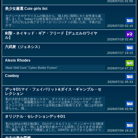
2026/07/21 01:56
美少女厳選 Cute girls list
セクシーさやチラリズムの観点から、個人的に股関にキた女性達を厳
選しました。Twitterでは彼女達の2次創作イラストが多く投稿されてお
り、そのどれもが高クオリティかつシコリティが高いため、今夜のお
かず...
2026/07/20 02:18
剣聖－ネイキッド・ギア・フリード【デュエルロワイヤ
ル】
2026/07/18 02:46
六武衆（ジェネシス）
2026/07/17 19:15
Alexis Rhodes
Maid Skill Card "Cyber Balde Fusion"
2026/07/14 07:15
Cowboy
2026/07/11 05:33
デッキD1マイ・フェイバリット&ダイス・ギャンブル・セ
レクション
私の大好きな戦士族モンスター、ダイスギャンブルカードのデッキで
す。しかし、装備魔法カード、罠カードは意外と少ないです。一部の
エクシーズモンスターカードは非戦士族が2枚有ります。他には河合静
香ちゃん、城...
2026/07/06 03:56
オリジナル・セレクションデッキD1
私のお好みの戦士族(第1、D1のデッキもリトル・ウィンガードを3枚採
用しております。他にも美女戦士族カードも採用しております)を多め
に、魔法、罠カードで構築しました。GRATS! まのでまりな様のイラ...
2026/07/04 16:22