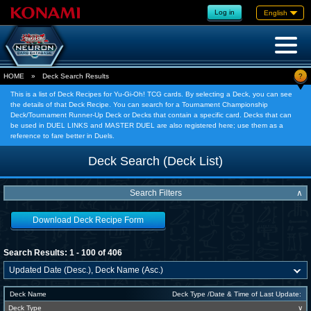
Log in
English
?
HOME
»
Deck Search Results
This is a list of Deck Recipes for Yu-Gi-Oh! TCG cards. By selecting a Deck, you can see
the details of that Deck Recipe. You can search for a Tournament Championship
Deck/Tournament Runner-Up Deck or Decks that contain a specific card. Decks that can
be used in DUEL LINKS and MASTER DUEL are also registered here; use them as a
reference to fare better in Duels.
Deck Search (Deck List)
Search Filters
∧
Download Deck Recipe Form
Search Results: 1 - 100 of 406
Deck Name
Deck Type /Date & Time of Last Update:
Deck Type
∨