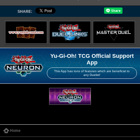
SHARE:
Yu-Gi-Oh! TCG Official Support
App
This App has tons of features which are beneficial to
any Duelist!
Home