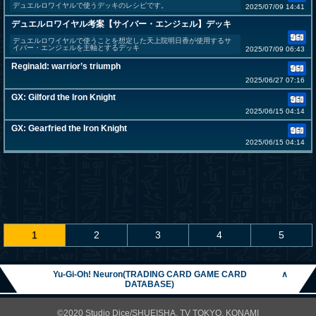
デュエルロワイヤルで使うデッキのレシピです。
2025/07/09 14:41
デュエルロワイヤル考案【サイバー・エンジェル】デッキ
デュエルロワイヤルで使うことを想定した天上院明日香が使用するサ
イバー・エンジェルを主軸とするデッキ
2025/07/09 06:43
Reginald: warrior’s triumph
2025/06/27 07:16
GX: Gilford the Iron Knight
2025/06/15 04:14
GX: Gearfried the Iron Knight
2025/06/15 04:14
1
2
3
4
5
Yu-Gi-Oh! Neuron(TRADING CARD GAME CARD
∧
DATABASE)
©2020 Studio Dice/SHUEISHA, TV TOKYO, KONAMI