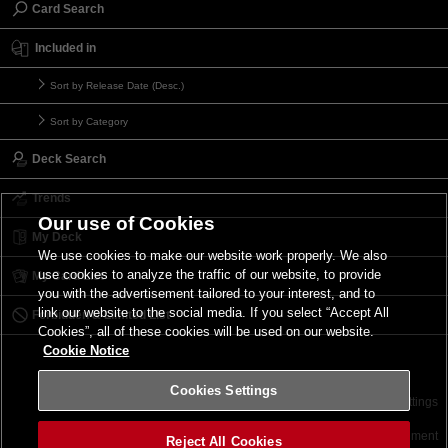
Card Search
Included in
Sort by Release Date (Desc.)
Sort by Category
Deck Search
Trends
Our use of Cookies
My Deck
We use cookies to make our website work properly. We also
use cookies to analyze the traffic of our website, to provide
My Card List
you with the advertisement tailored to your interest, and to
link our website to the social media. If you select “Accept All
Forbidden & Limited List
Cookies”, all of these cookies will be used on our website.
Cookie Notice
Cookies Settings
Contact
Terms of Use
Terms of Use
Cookies Settings
©2026 Konami Digital Entertainment
Reject All Cookies