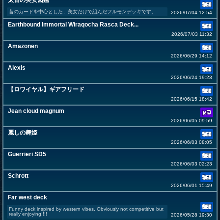
太古の美女図鑑
昔のカードを中心とした、美女だけで組んだフルモンデッキです。
2026/07/04 12:54
Earthbound Immortal Wiraqocha Rasca Deck...
2026/07/03 11:32
Amazonen
2026/06/29 14:12
Alexis
2026/06/24 19:23
【ロワイヤル】ギアフリード
2026/06/15 18:42
Jean cloud magnum
2026/06/05 09:59
麗しの舞姫
2026/06/03 08:05
Guerrieri SD5
2026/06/03 02:23
Schrott
2026/06/01 15:49
Far west deck
Funny deck inspired by western vibes. Obviously not competitive but
really enjoying!!!!
2026/05/28 19:30