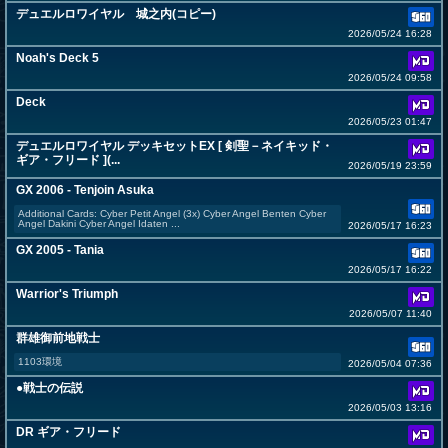
デュエルロワイヤル 城之内(コピー)
2026/05/24 16:28
Noah's Deck 5
2026/05/24 09:58
Deck
2026/05/23 01:47
デュエルロワイヤル デッキセットEX [ 剣聖－ネイキッド・
ギア・フリード ](...
2026/05/19 23:59
GX 2006 - Tenjoin Asuka
Additional Cards: Cyber Petit Angel (3x) Cyber Angel Benten Cyber
Angel Dakini Cyber Angel Idaten ...
2026/05/17 16:23
GX 2005 - Tania
2026/05/17 16:22
Warrior's Triumph
2026/05/07 11:40
群雄御前地戦士
1103環境
2026/05/04 07:36
●戦士の伝説
2026/05/03 13:16
DR ギア・フリード