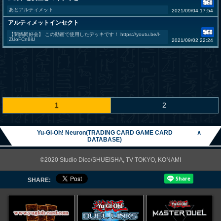
あとアルティメット
2021/09/04 17:54
アルティメットインセクト
【闇鍋同好会】 この動画で使用したデッキです！ https://youtu.be/l-
ZUoFCn8iU
2021/09/02 22:24
1
2
Yu-Gi-Oh! Neuron(TRADING CARD GAME CARD
∧
DATABASE)
©2020 Studio Dice/SHUEISHA, TV TOKYO, KONAMI
SHARE: