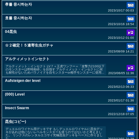
孝를 중시하는자
2023/10/17 00:03
효를 중시하는자
2023/10/16 18:54
04昆虫
2023/10/12 01:00
☆２確定！５連寄生虫ガチャ
2023/08/09 14:21
アルティメットインセクト
アルティメット・インセクト LV７＋王虎ワンフー＝「攻撃力2100以下
のモンスターは即時粉砕」を目指す アルティメット・インセクトに何
も耐性がないためパラノイドを自モンスターor相手モンスターに使用...
2023/06/05 11:36
Aufsteigen der level
2023/02/13 06:33
(000) Level
2023/01/17 01:36
Insect Swarm
2022/12/18 07:05
昆虫(コピー)
デュエルロワイヤル用デッキです もしデュエルロワイヤルに昆虫デッ
キがあれば他にないレベルモンスターを使うのではないかと考えまし
た。 リンクスのレンタルエコサイ究極昆虫デッキをベースに作りまし
た。
2022/12/01 21:29