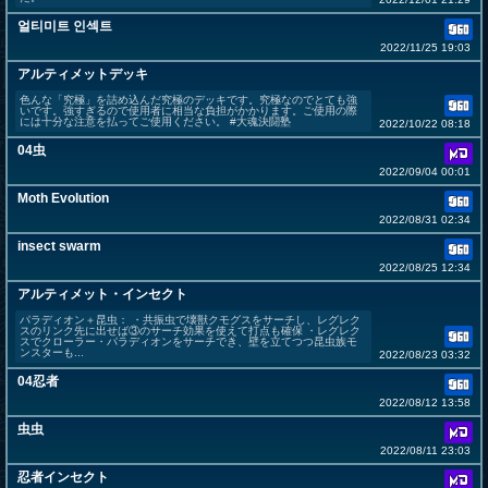
얼티미트 인섹트
2022/11/25 19:03
アルティメットデッキ
色んな「究極」を詰め込んだ究極のデッキです。究極なのでとても強
いです。強すぎるので使用者に相当な負担がかかります。ご使用の際
には十分な注意を払ってご使用ください。 #大魂決闘塾
2022/10/22 08:18
04虫
2022/09/04 00:01
Moth Evolution
2022/08/31 02:34
insect swarm
2022/08/25 12:34
アルティメット・インセクト
パラディオン＋昆虫： ・共振虫で壊獣クモグスをサーチし、レグレク
スのリンク先に出せば③のサーチ効果を使えて打点も確保 ・レグレク
スでクローラー・パラディオンをサーチでき、壁を立てつつ昆虫族モ
ンスターも...
2022/08/23 03:32
04忍者
2022/08/12 13:58
虫虫
2022/08/11 23:03
忍者インセクト