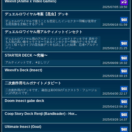
Weevil (Anime x Video Games)
2025/07/05 19:50
デュエルロワイヤル考案【昆虫】デッキ
デュエルロワイヤルで使うことを想定したインセクター羽蛾が使用す
る昆虫族を主軸とするデッキ
2025/06/16 01:59
デュエルロワイヤル用アルティメットインセクト
デュエルロワイヤル用のアルティメットインセクトデッキです 原作で
も人気の高い敵キャラクターであるインセクター羽蛾のデッキを作成
したく様々なタイプの昆虫族デッキを試しました結果、忍者×アルティ
メッ...
2025/06/13 21:25
STARTER DECK 〜究極〜
アルティメットです。 #ましリゾ
2025/06/09 16:32
Weevil's Deck (Insect)
2025/05/18 00:15
二次創作用モルガナイトメタビート
二次創作用のデッキです。 融合は未OCGの｢エクストラ・フュージョ
ン｣の代わりです。
2025/04/30 22:17
Doom insect gabe deck
2025/04/13 06:30
Coop Story Deck Renji (Bandleader) - Hor...
2025/03/26 14:37
Ultimate Insect (Goat)