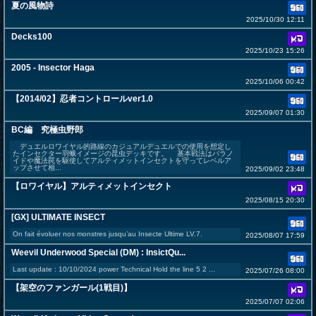
夏の風物詩
2025/10/30 12:11
Decks100
2025/10/23 15:26
2005 - Insector Haga
2025/10/06 00:42
【2014/02】忍者コントロールver1.0
2025/09/07 01:30
BC編 究極虫野郎
デュエルロワイヤル的路線のカジュアルデュエルでの使用を想定し
たインセクター羽蛾イメージの昆虫デッキです。 基本戦法はパラノ
イドや魔法罠を駆使してアルティメットインセクトを守ってレベルア
ップさせて相...
2025/09/02 23:48
【ロワイヤル】アルティメットインセクト
2025/08/15 20:30
[GX] ULTIMATE INSECT
On fait évoluer nos monstres jusqu’au Insecte Ultime LV.7.
2025/08/07 17:59
Weevil Underwood Special (DM) : InsictQu...
Last update : 10/10/2024 power Technical Hold the line 5 2 ...
2025/07/26 08:00
【架空のファンガール(1戦目)】
2025/07/07 02:06