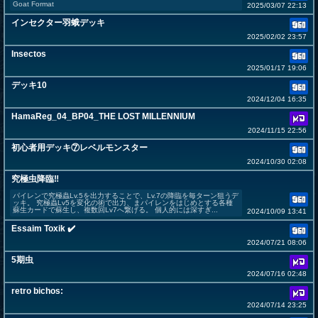
Goat Format
2025/03/07 22:13
インセクター羽蛾デッキ
2025/02/02 23:57
Insectos
2025/01/17 19:06
デッキ10
2024/12/04 16:35
HamaReg_04_BP04_THE LOST MILLENNIUM
2024/11/15 22:56
初心者用デッキ⑦レベルモンスター
2024/10/30 02:08
究極虫降臨‼︎
パイレンで究極蟲Lv.5を出力することで、Lv.7の降臨を毎ターン狙うデ
ッキ。 究極蟲Lv5を変化の術で出力、まパイレンをはじめとする各種
蘇生カードで蘇生し、複数回Lv7へ繋げる。 個人的には深すぎ...
2024/10/09 13:41
Essaim Toxik ✔️
2024/07/21 08:06
5期虫
2024/07/16 02:48
retro bichos:
2024/07/14 23:25