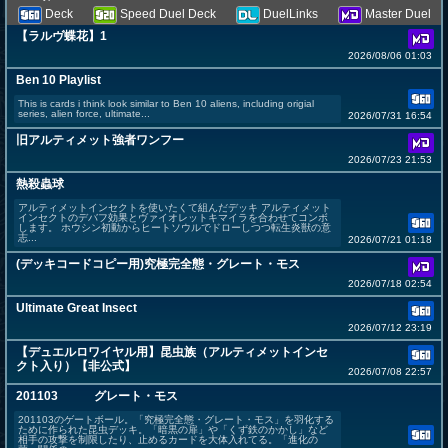
Deck
Speed Duel Deck
DuelLinks
Master Duel
【ラルヴ蝶花】1
2026/08/06 01:03
Ben 10 Playlist
This is cards i think look similar to Ben 10 aliens, including origial
series, alien force, ultimate...
2026/07/31 16:54
旧アルティメット強者ワンフー
2026/07/23 21:53
熱殺蟲球
アルティメットインセクトを使いたくて組んだデッキ アルティメット
インセクトのデバフ効果とヴァイオレットキマイラを合わせてコンボ
します。 ホウシン初動からヒートソウルでドローしつつ転生炎獣の意
志...
2026/07/21 01:18
(デッキコードコピー用)究極完全態・グレート・モス
2026/07/18 02:54
Ultimate Great Insect
2026/07/12 23:19
【デュエルロワイヤル用】昆虫族（アルティメットインセ
クト入り）【非公式】
2026/07/08 22:57
201103 グレート・モス
201103のゲートボール。「究極完全態・グレート・モス」を羽化する
ために作られた昆虫デッキ。「暗黒の扉」や「くず鉄のかかし」など
相手の攻撃を制限したり、止めるカードを大体入れてる。「進化の