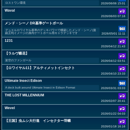
ロストワン環境
2026/06/06 15:01
Waval
2026/06/03 07:16
メンド・シーノ DR基準ゲートボール
デュエルロワイヤル基準のデッキパワーで構築したメンド・シーノ(遊
戯王R)イメージの身内ゲートボール用キャラデッキです
2026/05/01 11:11
1231
2026/04/12 21:43
【ラルヴ蝶花】
架空のファンガール
2026/04/12 03:51
【ロワイヤル11】アルティメットインセクト
2026/04/10 23:33
Ultimate Insect Edison
A deck built around Ultimate Insect in Edison Format
2026/03/31 03:03
THE LOST MILLENNIUM
2026/02/07 20:41
Wevel
2026/01/22 04:03
【王国】虫ムシ大行進 インセクター羽蛾
2026/01/18 16:16