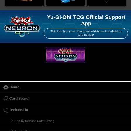
Yu-Gi-Oh! TCG Official Support
App
This App has tons of features which are beneficial to
any Duelist!
Home
Card Search
Included in
Sort by Release Date (Desc.)