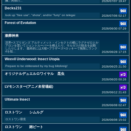
繭」関係の...
2026/07/07 19:47
Decks231
look up "free use", "shota", and/or "furry" on telegai
2026/07/06 02:17
Forest of Evolution
2026/06/30 07:29
漆葬神来
溟界+スプリガンズ アルティメット・インセクトの横にラグナゼロとか
アロンを置いてジェントルーパーを構えたり、サルガスの除去を起動
したりします。 最終的には大蛟+ブラザーズ+ロッキーで無限にランク
4を狙...
2026/06/28 17:15
Weevil Underwood: Insect Utopia
Prepare to be obliterated by my bug blitzkreig!
2026/06/25 21:50
オリジナルデュエルロワイヤル 昆虫
2026/06/20 00:26
LVモンスター(アニメ未登場組)
2026/06/12 21:43
Ultimate Insect
2026/06/08 02:47
ロストワン シムルグ
ロストワン環境
2026/06/06 15:02
ロストワン 雑ビート