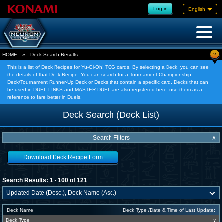
Log in
English
?
HOME
»
Deck Search Results
This is a list of Deck Recipes for Yu-Gi-Oh! TCG cards. By selecting a Deck, you can see
the details of that Deck Recipe. You can search for a Tournament Championship
Deck/Tournament Runner-Up Deck or Decks that contain a specific card. Decks that can
be used in DUEL LINKS and MASTER DUEL are also registered here; use them as a
reference to fare better in Duels.
Deck Search (Deck List)
Search Filters
∧
Download Deck Recipe Form
Search Results: 1 - 100 of 121
Deck Name
Deck Type /Date & Time of Last Update:
Deck Type
∨