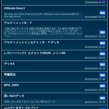
2022/08/06 11:07
Ultimate Insect
My very own Deck built around the Ultimate Insect monsters(Minus
the side deck).
2022/08/03 20:54
アルティメットB・Ｆ
※遊び用のデッキです 戦闘で真価を発揮するB・Fと相手の攻撃力を下
げるアルティメットインセクトの相性の良さに注目したデッキです。
B・FやGボールパークで昆虫族を展開し、ピコファレーナやGボールパ
ーク...
2022/06/17 22:25
アルティメットインセクト＋Ｂ・Ｆデッキ
2022/05/08 21:41
レガシーパック3_エクストラSRUR_メインSR
2022/04/17 00:20
デッキ4
2022/02/19 23:10
究極昆虫
2022/02/19 17:48
NPG_0404
2022/01/21 23:56
思い出のデッキ
現状に全く対応できていない古い時代のデッキ
2022/01/15 13:26
ムカデと女王とゴキブリと