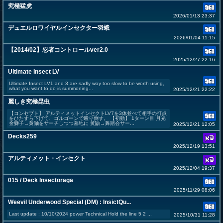
究極猛虎
2026/01/13 23:37
デュエルロワイヤルインセクター羽蛾
2026/01/04 11:15
【2014/02】忍者コントロールver2.0
2025/12/27 22:16
Ultimate Insect LV
Ultimate Insect LV1 and 3 are sadly way too slow to be worth using,
what you want to do is summoning...
2025/12/21 22:22
麗しき究極昆虫
【コンセプト】 アルティメットインセクトLV7を3体並べて相手の打点
をひたすら下げて、ゴルゴーンで殴り倒す。 【初動】 1ターン目 月光
金獅子→黄鼬をサーチしつつ墓地に 黄鼬→舞踏会サー...
2025/12/21 12:05
Decks259
2025/12/19 13:51
アルティメット・インセクト
2025/12/04 19:37
015 / Deck Insectoraga
2025/11/29 08:06
Weevil Underwood Special (DM) : InsictQu...
Last update : 10/10/2024 power Technical Hold the line 5 2 ...
2025/10/31 11:28