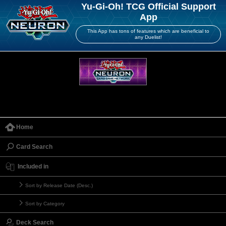
Yu-Gi-Oh! TCG Official Support
App
This App has tons of features which are beneficial to
any Duelist!
Home
Card Search
Included in
Sort by Release Date (Desc.)
Sort by Category
Deck Search