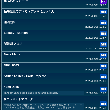
第七次レガシー50
2023/05/21 22:25
極悪禁止でアドろうデッキ（たっくん）
2023/04/17 16:43
엘리멘트
2023/02/08 19:15
Legacy - Bastion
2023/01/29 10:57
闇遊戯 クロス
2022/10/07 08:42
Deck Nisha
2022/02/20 05:37
NPG_0403
2022/01/21 23:56
Structure Deck Dark Emperor
2022/01/08 22:30
Yami Deck
random Yami deck I made from cards available.
2021/07/14 15:03
✖️エレメントマジック
決闘者なおきち 召喚獣エリシュオンと憑依覚醒を揃えて エレメントモ
ンスターを出すと 効果解放、攻撃力1800アップして殴るデッキ
2021/04/07 20:49