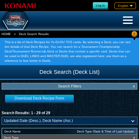
Log in
English
?
HOME
»
Deck Search Results
This is a list of Deck Recipes for Yu-Gi-Oh! TCG cards. By selecting a Deck, you can see
the details of that Deck Recipe. You can search for a Tournament Championship
Deck/Tournament Runner-Up Deck or Decks that contain a specific card. Decks that can
be used in DUEL LINKS and MASTER DUEL are also registered here; use them as a
reference to fare better in Duels.
Deck Search (Deck List)
Search Filters
∧
Download Deck Recipe Form
Search Results: 1 - 29 of 29
Deck Name
Deck Type /Date & Time of Last Update:
Deck Type
∨