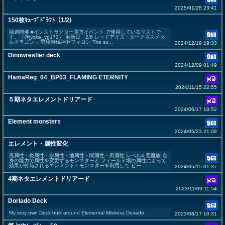
2025/01/28 23:41
150枚ｷｭｰﾌﾞﾄﾞﾗﾌﾄ（1/2)
隔週開催 #インストラクター運営イベント で使用しているリストで
す。（@jyoka_yg172） 更新日 2/6 レッドアイズ・ダークネスメタ
ルドラゴン→ 究極時械神セフィロン The su...
2024/12/19 19:33
Dinowrestler deck
2024/12/09 01:49
HamaReg_04_BP03_FLAMING ETERNITY
2024/11/15 22:55
５期ネタエレメントドリアード
2024/06/17 10:52
Element monsters
2024/05/23 21:08
エレメント・属性変化
風属性・炎属性・水属性・地属性・闇属性・風属性 レベル4 悪魔族 自
身の能力で属性を変更するモンスターと フィールド場の属性によって
効果が付与されるエレメント・モンスターを利用して ビー...
2024/05/15 01:37
4期ネタエレメントドリアード
2023/11/09 11:54
Doriado Deck
My very own Deck built around Elemental Mistress Doriado.
2023/08/17 10:31