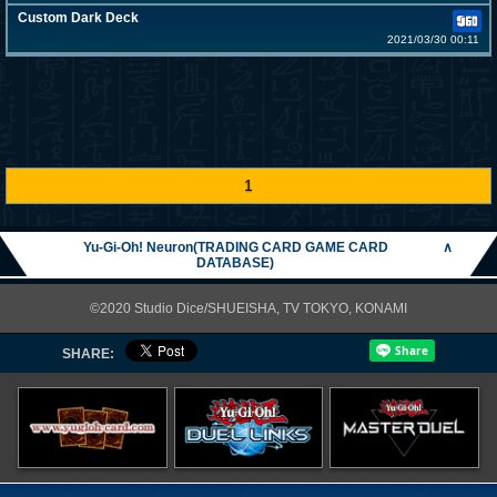
Custom Dark Deck
2021/03/30 00:11
1
Yu-Gi-Oh! Neuron(TRADING CARD GAME CARD
∧
DATABASE)
©2020 Studio Dice/SHUEISHA, TV TOKYO, KONAMI
SHARE: