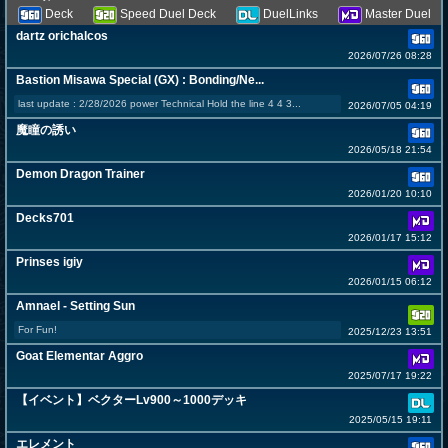
Deck
Speed Duel Deck
DuelLinks
Master Duel
dartz orichalcos
2026/07/26 08:28
Bastion Misawa Special (GX) : Bonding/Ne...
last update : 2/28/2026 power Technical Hold the line 4 4 3...
2026/07/05 04:19
魔瞳の誘い
2026/05/18 21:54
Demon Dragon Trainer
2026/01/20 10:10
Decks701
2026/01/17 15:12
Prinses igiy
2026/01/15 06:12
Amnael - Setting Sun
For Fun!
2025/12/23 13:51
Goat Elementar Aggro
2025/07/17 19:22
【イベント】ベクターLv900～1000デッキ
2025/05/15 19:11
エレメント