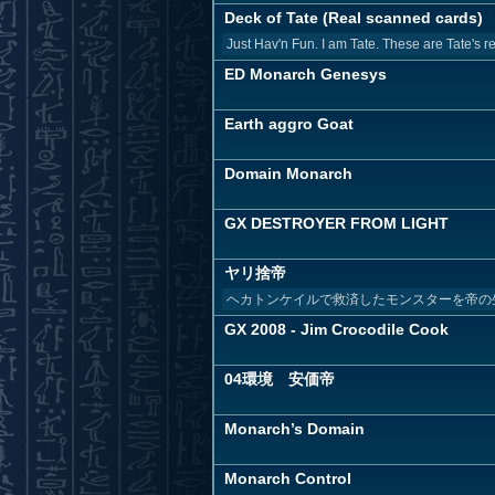
Deck of Tate (Real scanned cards)
Just Hav'n Fun. I am Tate. These are Tate's re
ED Monarch Genesys
Earth aggro Goat
Domain Monarch
GX DESTROYER FROM LIGHT
ヤリ捨帝
ヘカトンケイルで救済したモンスターを帝の
GX 2008 - Jim Crocodile Cook
04環境 安価帝
Monarch’s Domain
Monarch Control