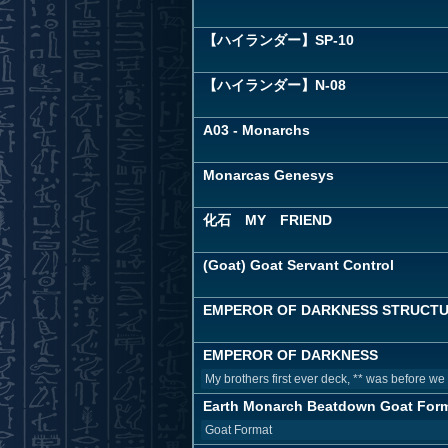
【ハイランダー】SP-10
【ハイランダー】N-08
A03 - Monarchs
Monarcas Genesys
化石 MY FRIEND
(Goat) Goat Servant Control
EMPEROR OF DARKNESS STRUCTUR
EMPEROR OF DARKNESS
My brothers first ever deck, ** was before we
Earth Monarch Beatdown Goat For
Goat Format