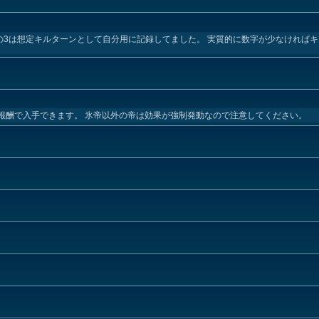
前の右部分の3は想定キルターンとして自分用に記録してました。 実質的に数字が少なけれ
ン報酬で入手できます。 氷帝以外の帝は効果が強制発動なので注意してください。