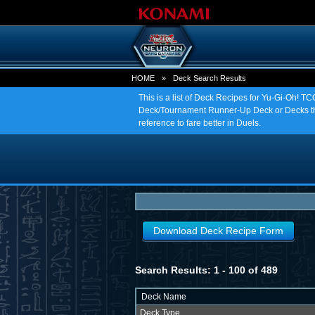
HOME
»
Deck Search Results
This is a list of Deck Recipes for Yu-Gi-Oh! 
Deck/Tournament Runner-Up Deck or Decks tha
reference to fare better in Duels.
Download Deck Recipe Form
Search Results: 1 - 100 of 489
Deck Name
Deck Type