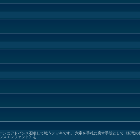
）
ーンにアドバンス召喚して戦うデッキです。 六帝を手札に戻す手段として《妖竜の
スエレファント》を...