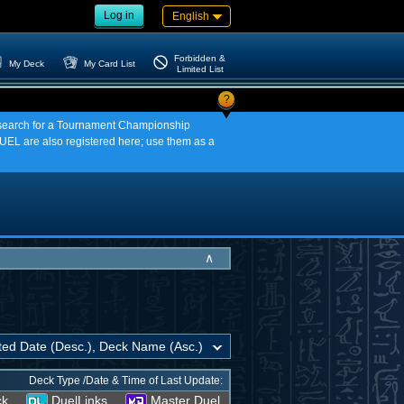
Log in
English
Forbidden &
My Deck
My Card List
Limited List
?
an search for a Tournament Championship
EL are also registered here; use them as a
∧
Deck Type /Date & Time of Last Update:
ck
DuelLinks
Master Duel