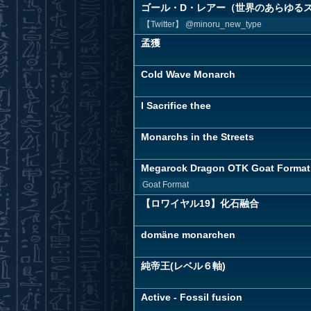
ゴール・D・レアー（世界のあらゆる
【Twitter】 @minoru_new_type
孟獲
Cold Wave Monarch
I Sacrifice thee
Monarchs in the Streets
Megarock Dragon OTK Goat Format
Goat Format
【ロワイヤル19】化石融合
domäne monarchen
純帝王(レベル６軸)
Active - Fossil fusion