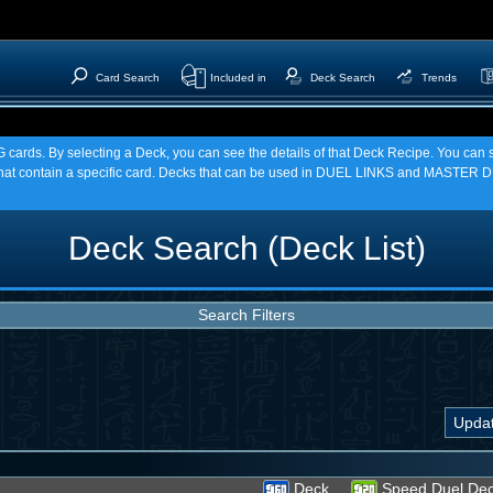
Card Search
Included in
Deck Search
Trends
TCG cards. By selecting a Deck, you can see the details of that Deck Recipe. You c
t contain a specific card. Decks that can be used in DUEL LINKS and MASTER DU
Deck Search (Deck List)
Search Filters
Deck
Speed Duel De