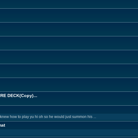
E DECK(Copy)...
 knew how to play yu hi oh so he would just summon his ...
mat