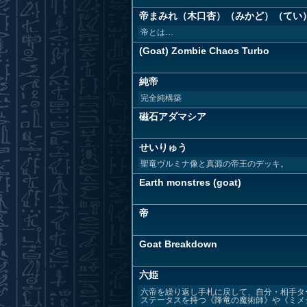
帝まみれ（木口杏）（みかど）（てい
帝とは…
(Goat) Zombie Chaos Turbo
純帝
完全純構築
磁石アダマシア
せいりゅう
聖竜ヴルミナ像と真源の帝王のデッキ。
Earth monstres (goat)
帝
Goat Breakdown
六姫
六帝を繰り返し手札に戻して、自分・相手タ
ステータスを持つ《降竜の魔術師》や《ミメシ