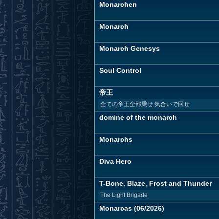
Monarchen
Monarch
Monarch Genesys
Soul Control
帝王
全ての帝王全部乗せ 気合いで回せ
domine of the monarch
Monarchs
Diva Hero
T-Bone, Blaze, Frost and Thunder
The Light Brigade
Monarcas (06/2026)