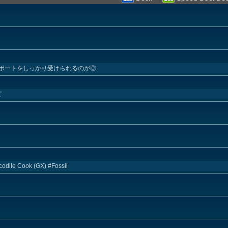
ポートをしっかり受けられるのが◎
ピ
codile Cook (GX) #Fossil