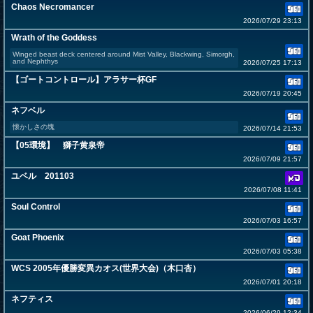
Chaos Necromancer
2026/07/29 23:13
Wrath of the Goddess
Winged beast deck centered around Mist Valley, Blackwing, Simorgh,
and Nephthys
2026/07/25 17:13
【ゴートコントロール】アラサー杯GF
2026/07/19 20:45
ネフベル
懐かしさの塊
2026/07/14 21:53
【05環境】 獅子黄泉帝
2026/07/09 21:57
ユベル 201103
2026/07/08 11:41
Soul Control
2026/07/03 16:57
Goat Phoenix
2026/07/03 05:38
WCS 2005年優勝変異カオス(世界大会)（木口杏）
2026/07/01 20:18
ネフティス
2026/06/29 12:34