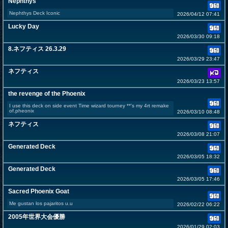
Nephthys
Nephthys Deck Iconic
2026/04/12 07:41
Lucky Day
2026/03/30 09:18
8.ネフティス 26.3.29
2026/03/29 23:47
ネフティス
2026/03/23 13:57
the revenge of the Phoenix
I use this deck on side event Time wizard tourney **'s my 4rt remake
of.pheonix
2026/03/10 08:48
ネフティス
2026/03/08 21:07
Generated Deck
2026/03/05 18:32
Generated Deck
2026/03/05 17:46
Sacred Phoenix Goat
Me gustan los pajaritos u.u
2026/02/22 06:22
2005年世界大会優勝
2026/01/29 02:03