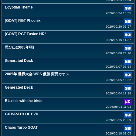
Egyptian Theme
2026/06/24 18:35
[GOAT] RGT Phoenix
2026/06/20 07:57
[GOAT] RGT Fusion HR*
2026/06/15 14:37
思ひ出(2005年頃)
2026/06/08 23:10
Generated Deck
2026/06/07 06:54
2005年 世界大会 WCS 優勝 変異カオス
2026/06/05 18:32
Generated Deck
2026/06/04 17:28
Blazin it with the birds
2026/06/01 11:04
GX WRATH OF EVIL
2026/05/25 23:39
Chaos Turbo GOAT
2026/05/18 03:05