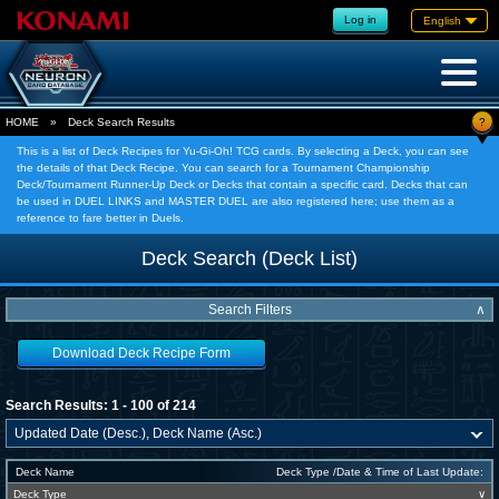
Log in
English
?
HOME
»
Deck Search Results
This is a list of Deck Recipes for Yu-Gi-Oh! TCG cards. By selecting a Deck, you can see
the details of that Deck Recipe. You can search for a Tournament Championship
Deck/Tournament Runner-Up Deck or Decks that contain a specific card. Decks that can
be used in DUEL LINKS and MASTER DUEL are also registered here; use them as a
reference to fare better in Duels.
Deck Search (Deck List)
Search Filters
∧
Download Deck Recipe Form
Search Results: 1 - 100 of 214
Deck Name
Deck Type /Date & Time of Last Update:
Deck Type
∨