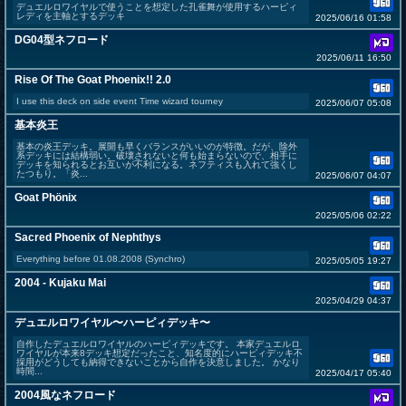
デュエルロワイヤルで使うことを想定した孔雀舞が使用するハーピィ
レディを主軸とするデッキ
2025/06/16 01:58
DG04型ネフロード
2025/06/11 16:50
Rise Of The Goat Phoenix!! 2.0
I use this deck on side event Time wizard tourney
2025/06/07 05:08
基本炎王
基本の炎王デッキ。展開も早くバランスがいいのが特徴。だが、除外
系デッキには結構弱い。破壊されないと何も始まらないので、相手に
デッキを知られるとお互いが不利になる。ネフティスも入れて強くし
たつもり。「炎...
2025/06/07 04:07
Goat Phönix
2025/05/06 02:22
Sacred Phoenix of Nephthys
Everything before 01.08.2008 (Synchro)
2025/05/05 19:27
2004 - Kujaku Mai
2025/04/29 04:37
デュエルロワイヤル〜ハーピィデッキ〜
自作したデュエルロワイヤルのハーピィデッキです。 本家デュエルロ
ワイヤルが本来8デッキ想定だったこと、知名度的にハーピィデッキ不
採用がどうしても納得できないことから自作を決意しました。 かなり
時間...
2025/04/17 05:40
2004風なネフロード