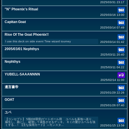
2025/03/31 23:17
"N" Phoenix's Ritual
2025/03/16 13:00
Capitan Goat
2025/03/14 07:49
Rise Of The Goat Phoenix!!
I use this deck on side event Time wizard tourney
2025/03/14 01:42
2005/03/01 Nephthys
2025/03/11 20:40
Nephthys
2025/03/11 04:22
YUBELL-SAAANNNN
2025/02/14 11:00
遺言書帝
2025/01/29 22:26
GOAT
2025/01/26 07:40
ユベ
【コンセプト】 5期(08環境)ゲートボール用 ユベルを墓地へ送り、
蘇生し、盾にし、破壊して成長させるデッキ。 キミの愛がユベルを強
くする...！ 【主な採用カード】 ---モンスタ...
2025/01/15 13:59