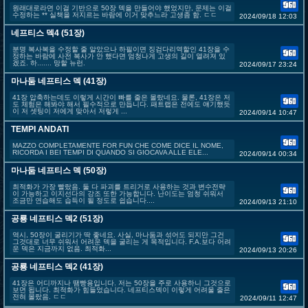
원래대로라면 이걸 기반으로 50장 덱을 만들어야 했었지만, 문제는 이걸
수정하는 ** 실책을 저지르는 바람에 이거 맞추느라 고생좀 함. ㄷㄷ
2024/09/18 12:03
네프티스 덱4 (51장)
분명 복사복을 수정할 줄 알았으나 하필이면 징검다리역할인 41장을 수
정하는 바람에 사전 복사가 안 했다면 엄청나게 고생의 길이 열려져 있
겠죠. 하....... 망할 뉴런.
2024/09/17 23:24
마나둠 네프티스 덱 (41장)
41장 압축하는데도 이렇게 시간이 빠를 줄은 몰랐네요. 물론, 41장은 저
도 체험은 해봐야 해서 필수적으로 만듭니다. 패트랩은 전에도 얘기했듯
이 저 셋팅이 저에게 맞아서 저렇게 ...
2024/09/14 10:47
TEMPI ANDATI
MAZZO COMPLETAMENTE FOR FUN CHE COME DICE IL NOME,
RICORDA I BEI TEMPI DI QUANDO SI GIOCAVA ALLE ELE...
2024/09/14 00:34
마나둠 네프티스 덱 (50장)
최적화가 가장 빨랐음. 둘 다 파괴를 트리거로 사용하는 것과 변수전략
이 가능하고 이지선다의 강조 또한 가능합니다. 난이도는 엄청 쉬워서
조금만 연습해도 습득이 될 정도로 쉽습니다....
2024/09/13 21:10
공룡 네프티스 덱2 (51장)
역시, 50장이 굴리기가 딱 좋네요. 사실, 마나둠과 섞어도 되지만 그건
그것대로 너무 쉬워서 어려운 덱을 굴리는 게 목적입니다. F.A.보다 어려
운 덱은 지금까지 없음. 최적화...
2024/09/13 20:26
공룡 네프티스 덱2 (41장)
41장은 어디까지나 땜빵용입니다. 저는 50장을 주로 사용하니 그것으로
보면 됩니다. 최적화가 힘들었습니다. 네프티스덱이 이렇게 어려울 줄은
전혀 몰랐음. ㄷㄷ
2024/09/11 12:47