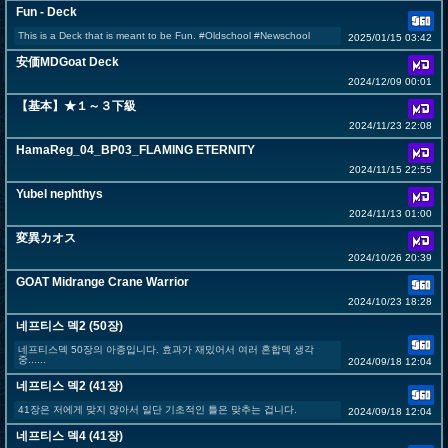
Fun - Deck
This is a Deck that is meant to be Fun. #Oldschool #Newschool
2025/01/15 03:42
安価MDGoat Deck
2024/12/09 00:01
【基本】★１～３下級
2024/11/23 22:08
HamaReg_04_BP03_FLAMING ETERNITY
2024/11/15 22:55
Yubel nephthys
2024/11/13 01:00
変異カオス
2024/10/26 20:39
GOAT Midrange Crane Warrior
2024/10/23 18:28
네프티스 덱2 (50장)
네프티스덱 50장의 아종입니다. 효과가 재밌어서 여러 혼합덱 생각
중......
2024/09/18 12:04
네프티스 덱2 (41장)
41장은 저에게 맞지 않아서 일단 기초적인 틀은 맞추는 겁니다.
2024/09/18 12:04
네프티스 덱4 (41장)