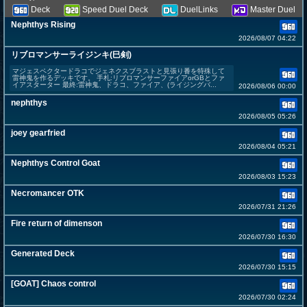
Deck
Speed Duel Deck
DuelLinks
Master Duel
Nephthys Rising
2026/08/07 04:22
リブロマンサーライジンキ(巳剣)
マジェスペクタードラコでジェネクスブラストと見張り番を特殊して
雷神鬼を作るデッキです。 手札:リブロマンサーファイアorGBとファ
イアスターター 最終:雷神鬼、ドラコ、ファイア、(ライジングバ...
2026/08/06 00:00
nephthys
2026/08/05 05:26
joey gearfried
2026/08/04 05:21
Nephthys Control Goat
2026/08/03 15:23
Necromancer OTK
2026/07/31 21:26
Fire return of dimenson
2026/07/30 16:30
Generated Deck
2026/07/30 15:15
[GOAT] Chaos control
2026/07/30 02:24