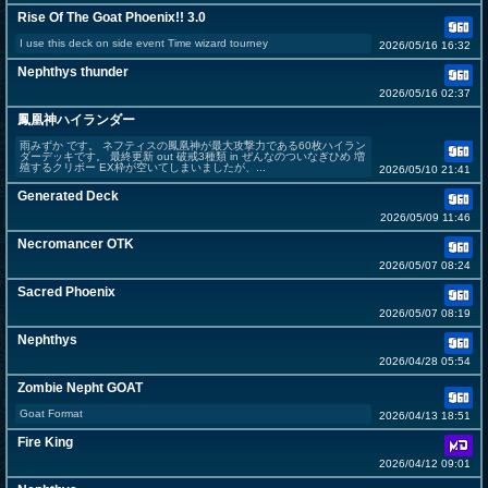
Rise Of The Goat Phoenix!! 3.0
I use this deck on side event Time wizard tourney
2026/05/16 16:32
Nephthys thunder
2026/05/16 02:37
鳳凰神ハイランダー
雨みずか です。 ネフティスの鳳凰神が最大攻撃力である60枚ハイラン
ダーデッキです。 最終更新 out 破戒3種類 in ぜんなのついなぎひめ 増
殖するクリボー EX枠が空いてしまいましたが、...
2026/05/10 21:41
Generated Deck
2026/05/09 11:46
Necromancer OTK
2026/05/07 08:24
Sacred Phoenix
2026/05/07 08:19
Nephthys
2026/04/28 05:54
Zombie Nepht GOAT
Goat Format
2026/04/13 18:51
Fire King
2026/04/12 09:01