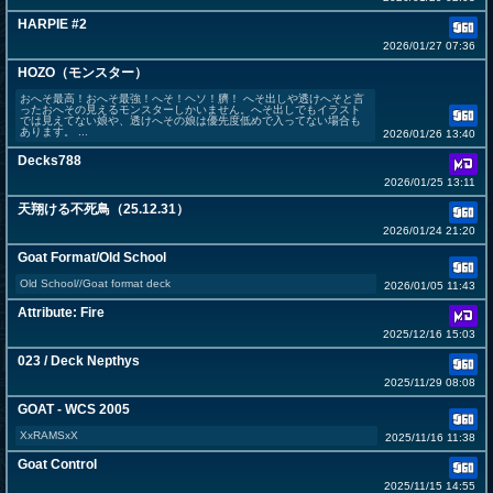
HARPIE #2
2026/01/27 07:36
HOZO（モンスター）
おへそ最高！おへそ最強！へそ！ヘソ！臍！ へそ出しや透けへそと言
ったおへその見えるモンスターしかいません。へそ出しでもイラスト
では見えてない娘や、透けへその娘は優先度低めで入ってない場合も
あります。 ...
2026/01/26 13:40
Decks788
2026/01/25 13:11
天翔ける不死鳥（25.12.31）
2026/01/24 21:20
Goat Format/Old School
Old School//Goat format deck
2026/01/05 11:43
Attribute: Fire
2025/12/16 15:03
023 / Deck Nepthys
2025/11/29 08:08
GOAT - WCS 2005
XxRAMSxX
2025/11/16 11:38
Goat Control
2025/11/15 14:55