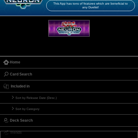
This App has tons of features which are beneficial to
any Duelist!
Home
Card Search
Included in
Sort by Release Date (Desc.)
Sort by Category
Deck Search
Trends