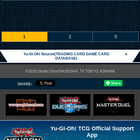
1
2
3
Yu-Gi-Oh! Neuron(TRADING CARD GAME CARD
∧
DATABASE)
©2020 Studio Dice/SHUEISHA, TV TOKYO, KONAMI
SHARE:
Yu-Gi-Oh! TCG Official Support
App