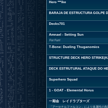
Hero ***ike
BARAJA DE ESTRUCTURA GOLPE DE
Decks701
Amnael - Setting Sun
For Fun!
T-Bone: Dueling Thuganomics
STRUCTURE DECK HERO STRIKE(Ko
DECK ESTRUTURAL ATAQUE DO HER
Superhero Squad
1 - GOAT - Elemental Horus
一期会 レイドラプターズ
「アーセナルファルコン」により各属性の鳥