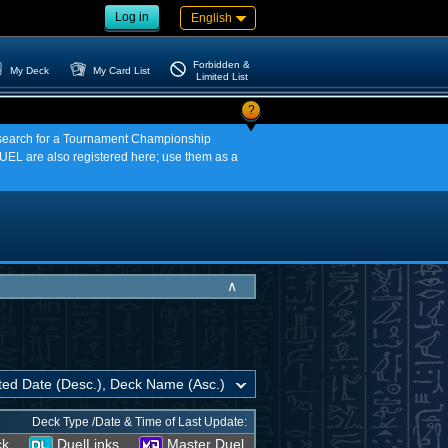
Log in
English
Forbidden &
My Deck
My Card List
Limited List
?
an search for a Tournament Championship
EL are also registered here; use them as a
∧
Deck Type /Date & Time of Last Update:
ck
DuelLinks
Master Duel