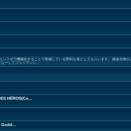
ョンラボで機械化することで装備している聖剣を落としてもらいます。 錬金生物ホ
なーしてジョイマンに...
ES HÉROS(Co...
 Godd...