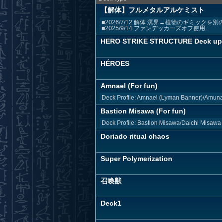
【解体】フルメタルアルケミスト
■2026/7/12 解体 溟界→植物のギミ
■2025/9/14 ファンデッカーズオフ使用...
HERO STRIKE STRUCTURE Deck up
HÉROES
Amnael (For fun)
Deck Profile: Amnael (Lyman Banner)/Amuna
Bastion Misawa (For fun)
Deck Profile: Bastion Misawa/Daichi Misaw
Doriado ritual chaos
Super Polymerization
召喚獣
Deck1