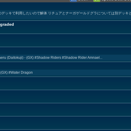
ックを別のデッキで利用したいので解体 リチュアとナーガゲールドグラについては別デッ
graded
eru (Daitokuji) - (GX) #Shadow Riders #Shadow Rider Amnael...
a (GX) #Water Dragon