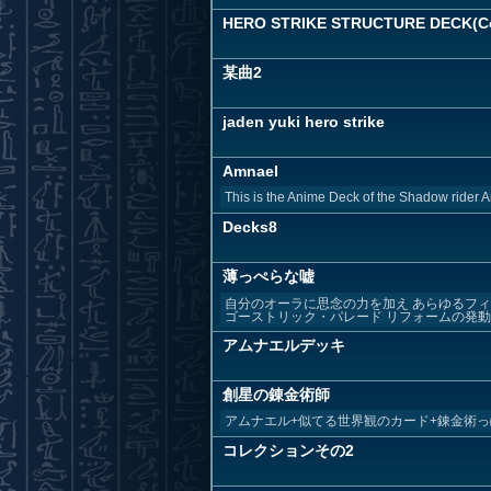
HERO STRIKE STRUCTURE DECK(C
某曲2
jaden yuki hero strike
Amnael
This is the Anime Deck of the Shadow rider 
Decks8
薄っぺらな嘘
自分のオーラに思念の力を加え あらゆるフィ
ゴーストリック・パレード リフォームの発動ト
アムナエルデッキ
創星の錬金術師
アムナエル+似てる世界観のカード+錬金術っ
コレクションその2