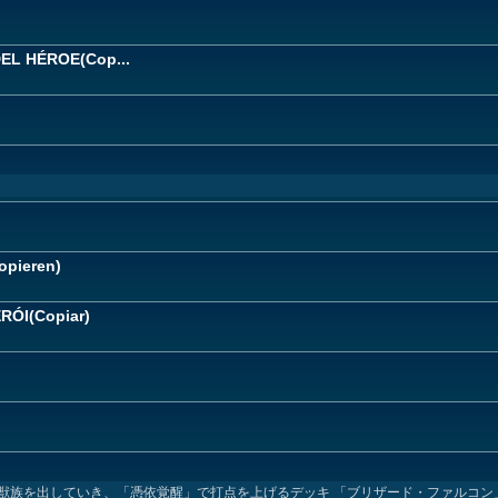
L HÉROE(Cop...
pieren)
ÓI(Copiar)
獣族を出していき、「憑依覚醒」で打点を上げるデッキ 「ブリザード・ファルコン