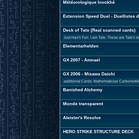
Météorologique Invokhé
Extension Speed Duel - Duellistes d
Deck of Tate (Real scanned cards)
Just Hav'n Fun. I am Tate. These are Tate's re
Elementarhelden
GX 2007 - Amnael
GX 2006 - Misawa Daichi
additional Cards: Mathematician Carbonedd
Banished Alchemy
Monde transparent
Aleister's Resolve
HERO STRIKE STRUCTURE DECK