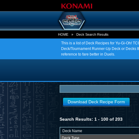
HOME
»
Deck Search Results
This is a list of Deck Recipes for Yu-Gi-Oh! 
Deck/Tournament Runner-Up Deck or Decks tha
reference to fare better in Duels.
Download Deck Recipe Form
Search Results: 1 - 100 of 203
Deck Name
Deck Type