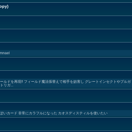
opy)
Amnael
ールドを再現‼︎ フィールド魔法張替えで相手を妨害し グレートインセクトやプルガ
リガ...
ぽいカード 非常にカラフルになった カオスディスティルを使いたい