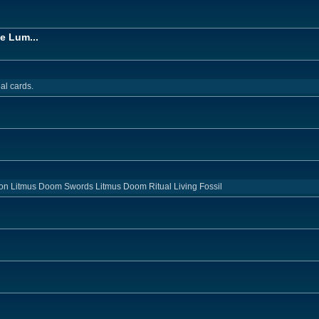
e Lum...
al cards.
on Litmus Doom Swords Litmus Doom Ritual Living Fossil