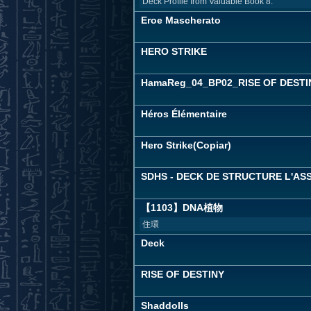
Deck Profile from Valuable Book 8.
Eroe Mascherato
HERO STRIKE
HamaReg_04_BP02_RISE OF DESTI
Héros Élémentaire
Hero Strike(Copiar)
SDHS - DECK DE STRUCTURE L'ASS
【1103】DNA植物
住環
Deck
RISE OF DESTINY
Shaddolls