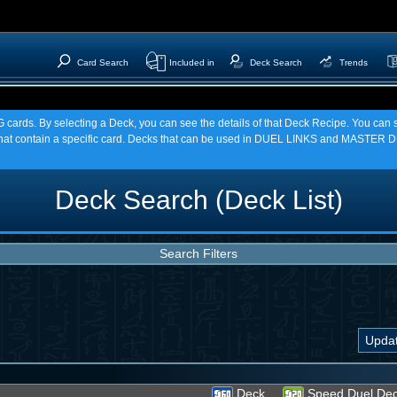
Card Search
Included in
Deck Search
Trends
TCG cards. By selecting a Deck, you can see the details of that Deck Recipe. You c
t contain a specific card. Decks that can be used in DUEL LINKS and MASTER DU
Deck Search (Deck List)
Search Filters
Deck
Speed Duel De