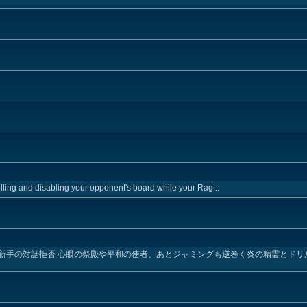
lling and disabling your opponent's board while your Rag...
新手の対話拒否 心眼の祭殿や平和の使者、あとジャミングも逆巻く炎の精霊とドリ