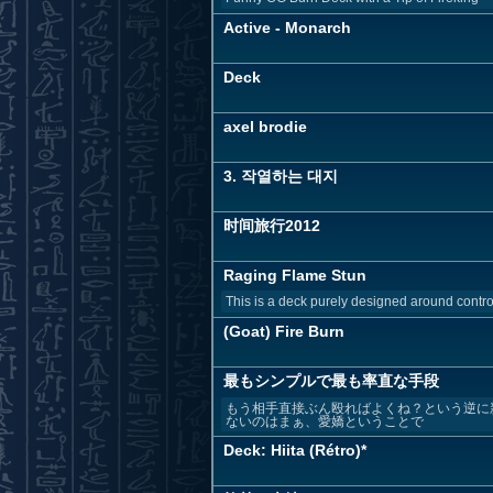
Active - Monarch
Deck
axel brodie
3. 작열하는 대지
时间旅行2012
Raging Flame Stun
This is a deck purely designed around contro
(Goat) Fire Burn
最もシンプルで最も率直な手段
もう相手直接ぶん殴ればよくね？という逆に
ないのはまぁ、愛嬌ということで
Deck: Hiita (Rétro)*