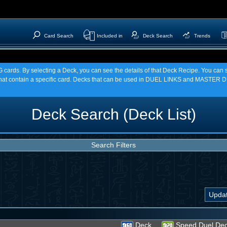
Card Search
Included in
Deck Search
Trends
TCG cards. By selecting a Deck, you can see the details of that Deck Recipe. You c
t contain a specific card. Decks that can be used in DUEL LINKS and MASTER DU
Deck Search (Deck List)
Search Filters
Deck
Speed Duel De