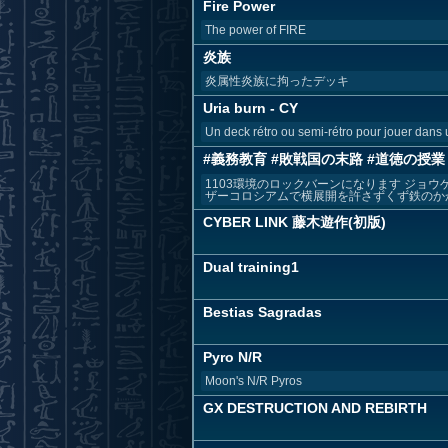
Fire Power
The power of FIRE
炎族
炎属性炎族に拘ったデッキ
Uria burn - CY
Un deck rétro ou semi-rétro pour jouer dans 
#義務教育 #敗戦国の末路 #道徳の授業
1103環境のロックバーンになります ジョ
ザーコロシアムで横展開を許さずくず鉄のかかし
CYBER LINK 藤木遊作(初版)
Dual training1
Bestias Sagradas
Pyro N/R
Moon's N/R Pyros
GX DESTRUCTION AND REBIRTH