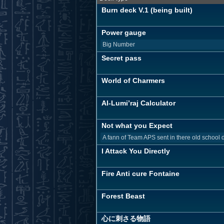
Burn deck V.1 (being built)
Power gauge
Big Number
Secret pass
World of Charmers
Al-Lumi’raj Calculator
Not what you Expect
A fann of Team APS sent in there old school 
I Attack You Directly
Fire Anti cure Fontaine
Forest Beast
心に刺さる物語