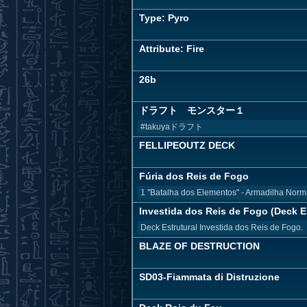
Type: Pyro
Attribute: Fire
26b
ドラフト モンスター１
#takuyaドラフト
FELLIPEOUTZ DECK
Fúria dos Reis de Fogo
1 "Batalha dos Elementos" - Armadilha Norm
Investida dos Reis de Fogo (Deck Es
Deck Estrutural Investida dos Reis de Fogo.
BLAZE OF DESTRUCTION
SD03-Fiammata di Distruzione