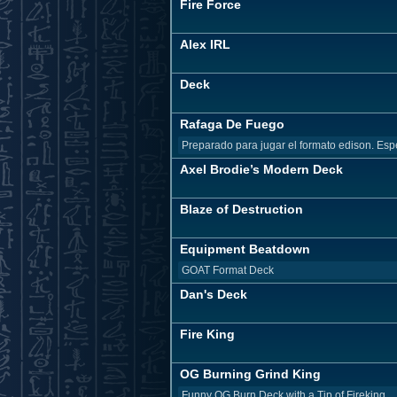
Fire Force
Alex IRL
Deck
Rafaga De Fuego
Preparado para jugar el formato edison. Espe
Axel Brodie’s Modern Deck
Blaze of Destruction
Equipment Beatdown
GOAT Format Deck
Dan's Deck
Fire King
OG Burning Grind King
Funny OG Burn Deck with a Tip of Fireking