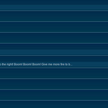
to the right! Boom! Boom! Boom! Give me more fire to b...