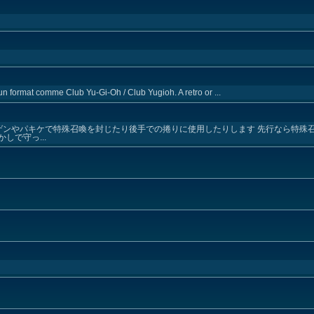
un format comme Club Yu-Gi-Oh / Club Yugioh. A retro or ...
ウゲンやパキケで特殊召喚を封じたり後手での捲りに使用したりします 先行なら特殊
で守っ...