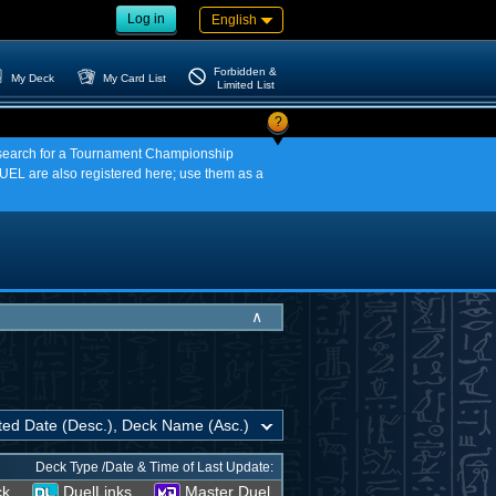
Log in
English
Forbidden &
My Deck
My Card List
Limited List
?
an search for a Tournament Championship
EL are also registered here; use them as a
∧
Deck Type /Date & Time of Last Update:
ck
DuelLinks
Master Duel