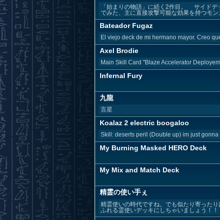
「始まりの物語」に続く2作目。 サイドデ
でみた、主に直接攻撃可能な効果を持つモンス
Bateador Fugaz
El viejo deck de mi hermano mayor. Creo que
Axel Brodie
Main Skill Card "Blaze Accelerator Deployem
Infernal Fury
九龍
言星
Koalaz 2 electric boogaloo
Skill: deserts peril (Double up) im just gonna 
My Burning Masked HERO Deck
My Mix and Match Deck
精霊の使い手ぇ
精霊使いの時代ですね。でも似たり寄ったり
ふれる霊使いデッキにしちゃいましょう！！