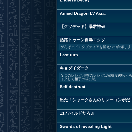
Endless Decay
Armed Dragón LV Axia.
【クソデッキ】暴君神碑
活路トゥーン自爆エクゾ
がんばってエクゾディアを揃えつつ自爆しま
Last turn
キョダイダーク
なつのレシピ 現在のレシピは完成度90%くらい。ア
イクして相手の場に戦...
Self destruct
出た！シャークさんのリレーコンボだ
11.ワイルドだろぉ
Swords of revealing Light