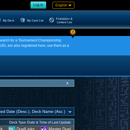
Log in
English
Forbidden &
My Deck
My Card List
Limited List
?
an search for a Tournament Championship
EL are also registered here; use them as a
∧
Deck Type /Date & Time of Last Update:
ck
DuelLinks
Master Duel