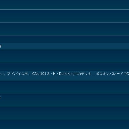
す
ドバイス求。 CNo.101 S・H・Dark Knightのデッキ。 ボスオンパレードでDar
！