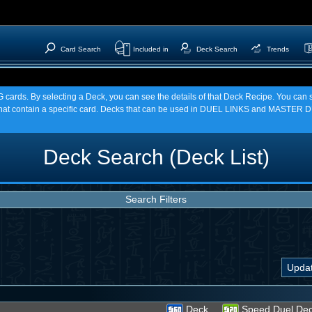
Card Search
Included in
Deck Search
Trends
TCG cards. By selecting a Deck, you can see the details of that Deck Recipe. You c
t contain a specific card. Decks that can be used in DUEL LINKS and MASTER DU
Deck Search (Deck List)
Search Filters
Deck
Speed Duel De