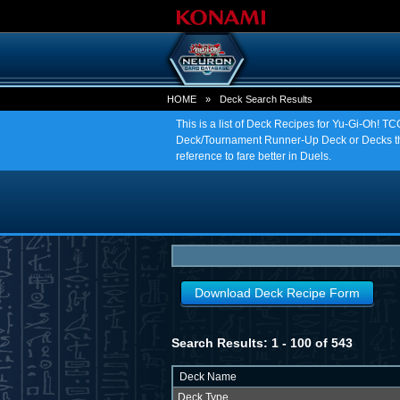
HOME
»
Deck Search Results
This is a list of Deck Recipes for Yu-Gi-Oh! 
Deck/Tournament Runner-Up Deck or Decks tha
reference to fare better in Duels.
Download Deck Recipe Form
Search Results: 1 - 100 of 543
Deck Name
Deck Type