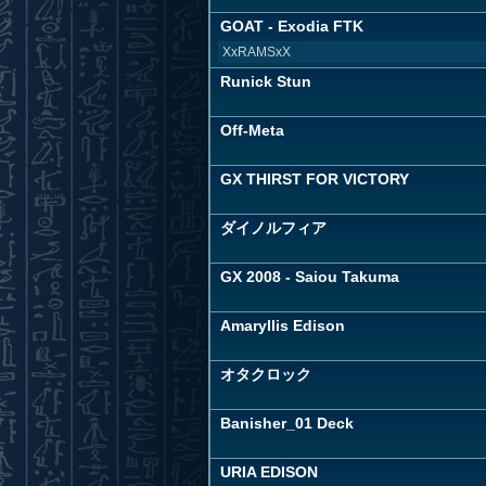
GOAT - Exodia FTK
XxRAMSxX
Runick Stun
Off-Meta
GX THIRST FOR VICTORY
ダイノルフィア
GX 2008 - Saiou Takuma
Amaryllis Edison
オタクロック
Banisher_01 Deck
URIA EDISON