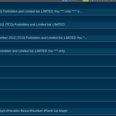
Forbidden and Limited list. LIMITED You *** only **** o...
11 (TCG) Forbidden and Limited list. LIMITED...
mber 2012 (TCG) Forbidden and Limited list. LIMITED You *...
rbidden and Limited list. LIMITED You *** only...
rclight #Heraldic Beast #Number #Rank-Up-Magic