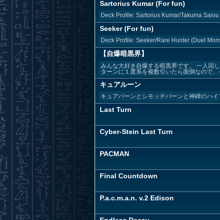
Sartorius Kumar (For fun)
Deck Profile: Sartorius Kumar/Takuma Saiou
Seeker (For fun)
Deck Profile: Seeker/Rare Hunter (Duel Mons
【自爆暗黒界】
みんな大好き自爆する暗黒界です。 一人回
ターンに１度系を複数引いたら面倒なので、それ
キュアルーン
キュアバーンとシモッチバーンと神碑のハイブリッド
Last Turn
Cyber-Stein Last Turn
PACMAN
Final Countdown
P.a.c.m.a.n. v.2 Edison