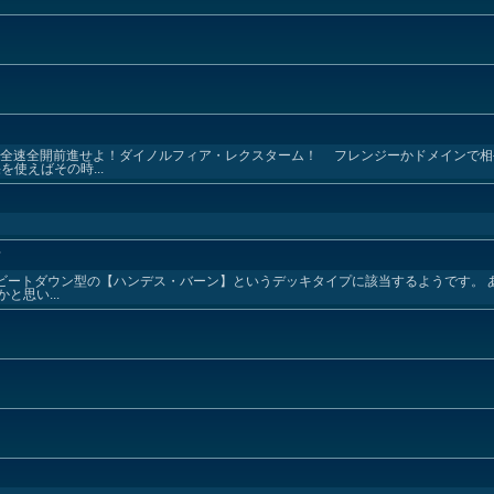
 全速全開前進せよ！ダイノルフィア・レクスターム！ フレンジーかドメインで相
使えばその時...
ン
。 ビートダウン型の【ハンデス・バーン】というデッキタイプに該当するようです。
思い...