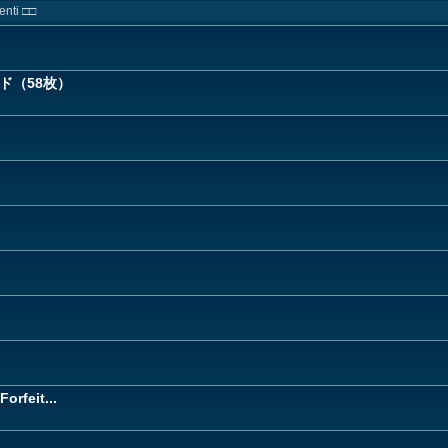
enti □□
ド（58枚）
orfeit...