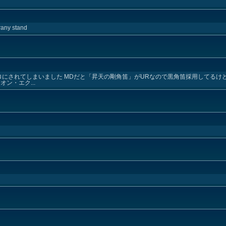
rrany stand
ロにされてしまいました MDだと「昇天の剛角笛」がURなので黒角笛採用してるけ
ン・エク...