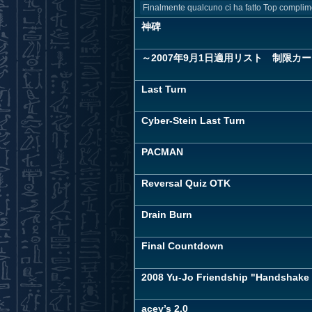
Finalmente qualcuno ci ha fatto Top complim
神碑
～2007年9月1日適用リスト 制限カー
Last Turn
Cyber-Stein Last Turn
PACMAN
Reversal Quiz OTK
Drain Burn
Final Countdown
2008 Yu-Jo Friendship "Handshake F
acey’s 2.0