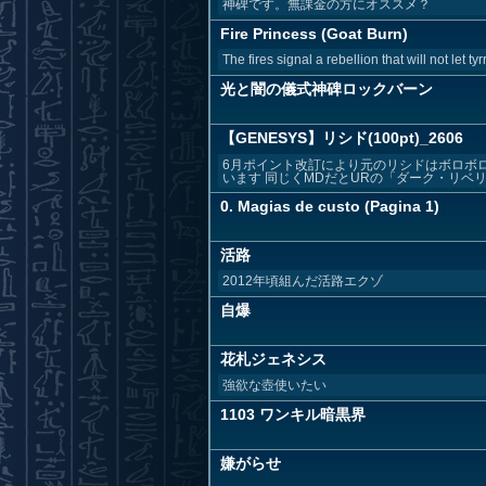
神碑です。無課金の方にオススメ？
Fire Princess (Goat Burn)
The fires signal a rebellion that will not let ty
光と闇の儀式神碑ロックバーン
【GENESYS】リシド(100pt)_2606
6月ポイント改訂により元のリシドはボロボ
います 同じくMDだとURの「ダーク・リベリオ
0. Magias de custo (Pagina 1)
活路
2012年頃組んだ活路エクゾ
自爆
花札ジェネシス
強欲な壺使いたい
1103 ワンキル暗黒界
嫌がらせ