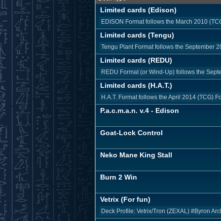
Limited cards (Edison)
EDISON Format follows the March 2010 (TCG) 
Limited cards (Tengu)
Tengu Plant Format follows the September 20
Limited cards (REDU)
REDU Format (or Wind-Up) follows the Septe
Limited cards (H.A.T.)
H.A.T. Format follows the April 2014 (TCG) Fo
P.a.c.m.a.n. v.4 - Edison
Goat-Lock Control
Neko Mane King Stall
Burn 2 Win
Vetrix (For fun)
Deck Profile: Vetrix/Tron (ZEXAL) #Byron A